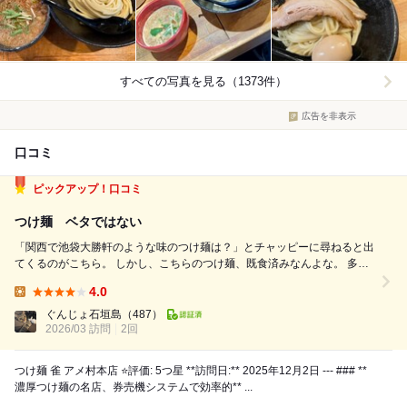
すべての写真を見る（1373件）
広告を非表示
口コミ
ピックアップ！口コミ
つけ麺 ベタではない
「関西で池袋大勝軒のような味のつけ麺は？」とチャッピーに尋ねると出
てくるのがこちら。 しかし、こちらのつけ麺、既食済みなんよな。 多分
15年以上も前に。 でも、味を覚えてないので確認も含めて再訪。 店頭に
4.0
はインバウンドも含めた行列。 先に食券を買ってから並ぶシステム。
Lunch:
◆...
ぐんじょ石垣島
（487）
2026/03 訪問
2回
つけ麺 雀 アメ村本店 ⭐評価: 5つ星 **訪問日:** 2025年12月2日 --- ### **
濃厚つけ麺の名店、券売機システムで効率的** ...