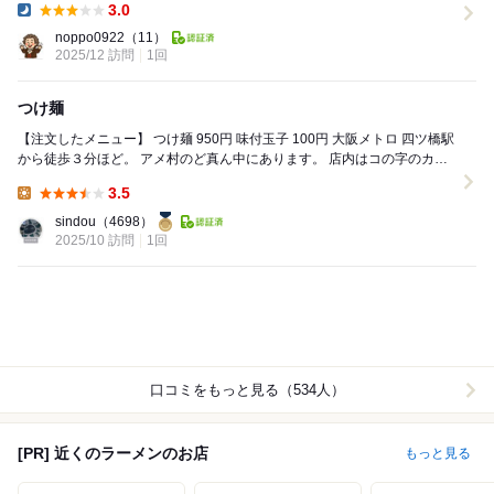
3.0
Dinner:
noppo0922
（11）
2025/12 訪問
1回
つけ麺
【注文したメニュー】 つけ麺 950円 味付玉子 100円 大阪メトロ 四ツ橋駅
から徒歩３分ほど。 アメ村のど真ん中にあります。 店内はコの字のカウ
ンター席のみで...
3.5
Lunch:
sindou
（4698）
2025/10 訪問
1回
口コミをもっと見る（534人）
[PR] 近くのラーメンのお店
もっと見る