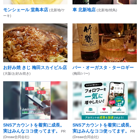
モンシェール 堂島本店
車 北新地店
(北新地/ケ
(北新地/焼鳥)
ーキ)
お好み焼 きじ 梅田スカイビル店
バー・オーガスタ・ターロギー
(大阪/お好み焼き)
(梅田/バー)
SNSアカウントを着実に成長。
SNSアカウントを着実に成長。
実はみんなココ使ってます。
実はみんなココ使ってます。
PR
PR
(Dreaw合同会社)
(Dreaw合同会社)