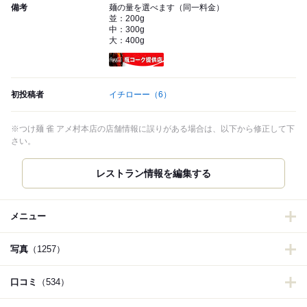
備考
麺の量を選べます（同一料金）
並：200g
中：300g
大：400g
瓶コーク提供店
初投稿者
イチローー
（6）
※つけ麺 雀 アメ村本店の店舗情報に誤りがある場合は、以下から修正して下
さい。
レストラン情報を編集する
メニュー
写真
（1257）
口コミ
（534）