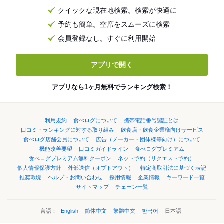
クイックな現在地検索。検索が快適に
予約も簡単。空席をスムーズに検索
会員登録なし。すぐに利用開始
アプリで開く
アプリなら1ヶ月無料でランキング検索！
利用規約
食べログについて
携帯電話番号認証とは
口コミ・ランキングに対する取り組み
飲食店・飲食企業様向けサービス
食べログ店舗会員について
広告（メーカー・団体様等向け）について
機能改善要望
口コミガイドライン
食べログプレミアム
食べログプレミアム無料クーポン
ネット予約（リクエスト予約）
個人情報保護方針
外部送信（オプトアウト）
特定商取引法に基づく表記
推奨環境
ヘルプ・お問い合わせ
採用情報
企業情報
キーワード一覧
サイトマップ
チェーン一覧
言語：
English
简体中文
繁體中文
한국어
日本語