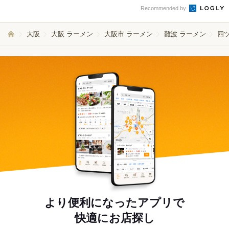
Recommended by
大阪
大阪 ラーメン
大阪市 ラーメン
難波 ラーメン
四
より便利になったアプリで
快適にお店探し