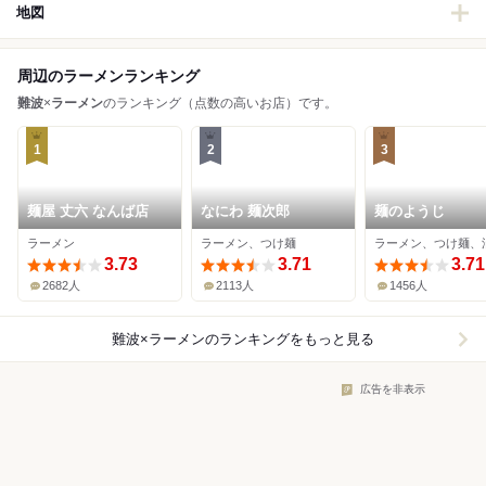
地図
周辺のラーメンランキング
難波
×
ラーメン
のランキング（点数の高いお店）です。
1
2
3
麺屋 丈六 なんば店
なにわ 麺次郎
麺のようじ
ラーメン
ラーメン、つけ麺
3.73
3.71
3.71
2682人
2113人
1456人
難波×ラーメン
のランキングをもっと見る
広告を非表示