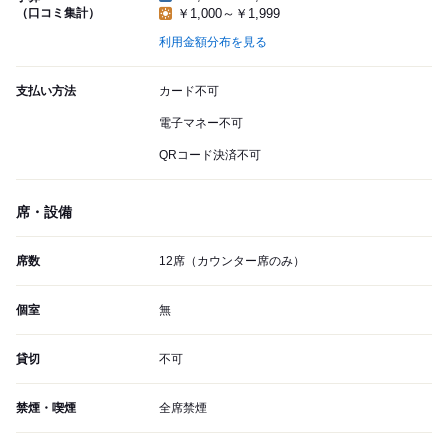
（口コミ集計）
￥1,000～￥1,999
利用金額分布を見る
支払い方法
カード不可
電子マネー不可
QRコード決済不可
席・設備
席数
12席（カウンター席のみ）
個室
無
貸切
不可
禁煙・喫煙
全席禁煙