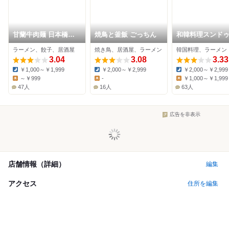
甘蘭牛肉麺 日本橋本
焼鳥と釜飯 ごっちん
和韓料理スンド
店
門店じゅろく な
ラーメン、餃子、居酒屋
焼き鳥、居酒屋、ラーメン
韓国料理、ラーメン
別邸
3.04
3.08
3.33
￥1,000～￥1,999
￥2,000～￥2,999
￥2,000～￥2,999
Dinner:
Dinner:
Dinner:
～￥999
-
￥1,000～￥1,999
Lunch:
Lunch:
Lunch:
47人
16人
63人
広告を非表示
店舗情報（詳細）
編集
アクセス
住所を編集