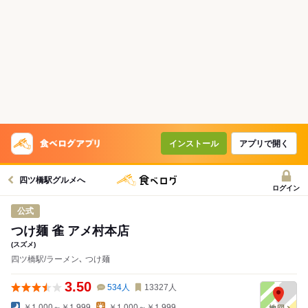
インストール
アプリで開く
四ツ橋駅グルメへ
ログイン
公式
つけ麺 雀 アメ村本店
(スズメ)
四ツ橋駅/ラーメン､ つけ麺
3.50
534
人
13327
人
￥1,000～￥1,999
￥1,000～￥1,999