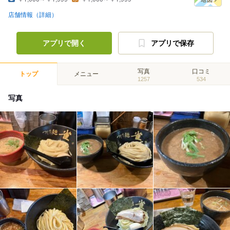
店舗情報（詳細）
アプリで開く
アプリで保存
写真
口コミ
トップ
メニュー
1257
534
写真