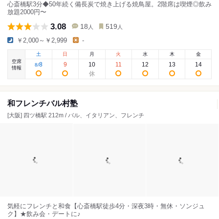
心斎橋駅3分◆50年続く備長炭で焼き上げる焼鳥屋。2階席は喫煙◎飲み
放題2000円〜
3.08
18
519
人
人
￥2,000～￥2,999
-
土
日
月
火
水
木
金
空席
8
9
10
11
12
13
14
8
/
情報
和フレンチバル村塾
[大阪] 四ツ橋駅 212m / バル、イタリアン、フレンチ
気軽にフレンチと和食【心斎橋駅徒歩4分・深夜3時・無休・ソンジュ
ク】★飲み会・デートに♪