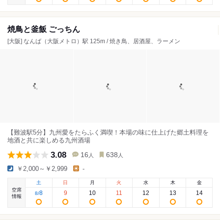
焼鳥と釜飯 ごっちん
[大阪] なんば（大阪メトロ）駅 125m / 焼き鳥、居酒屋、ラーメン
【難波駅5分】九州愛をたらふく満喫！本場の味に仕上げた郷土料理を
地酒と共に楽しめる九州酒場
3.08
16
638
人
人
￥2,000～￥2,999
-
土
日
月
火
水
木
金
空席
8
9
10
11
12
13
14
8
/
情報