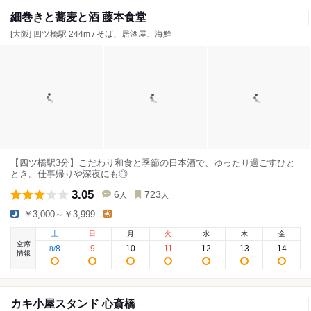
細巻きと蕎麦と酒 藤本食堂
[大阪] 四ツ橋駅 244m / そば、居酒屋、海鮮
【四ツ橋駅3分】こだわり和食と季節の日本酒で、ゆったり過ごすひと
とき。仕事帰りや深夜にも◎
3.05
6
723
人
人
￥3,000～￥3,999
-
土
日
月
火
水
木
金
空席
8
9
10
11
12
13
14
8
/
情報
カキ小屋スタンド 心斎橋