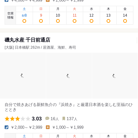
￥4,000～￥4,999
￥2,000～￥2,999
土
日
月
火
水
木
金
空席
8
9
10
11
12
13
14
8
/
情報
磯丸水産 千日前通店
[大阪] 日本橋駅 262m / 居酒屋、海鮮、寿司
自分で焼きあげる新鮮魚介の『浜焼き』と厳選日本酒を楽しむ至福のひ
ととき
3.03
16
137
人
人
￥2,000～￥2,999
￥1,000～￥1,999
土
日
月
火
水
木
金