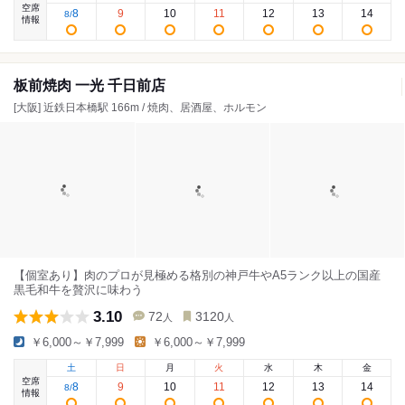
空席
8
9
10
11
12
13
14
8
/
情報
板前焼肉 一光 千日前店
[大阪] 近鉄日本橋駅 166m / 焼肉、居酒屋、ホルモン
【個室あり】肉のプロが見極める格別の神戸牛やA5ランク以上の国産
黒毛和牛を贅沢に味わう
3.10
72
3120
人
人
￥6,000～￥7,999
￥6,000～￥7,999
土
日
月
火
水
木
金
空席
8
9
10
11
12
13
14
8
/
情報