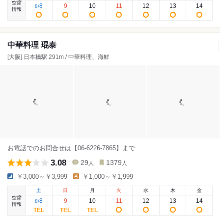
空席
8
9
10
11
12
13
14
8
/
情報
中華料理 琨泰
[大阪] 日本橋駅 291m / 中華料理、海鮮
お電話でのお問合せは【06-6226-7865】まで
3.08
29
1379
人
人
￥3,000～￥3,999
￥1,000～￥1,999
土
日
月
火
水
木
金
空席
8
9
10
11
12
13
14
8
/
情報