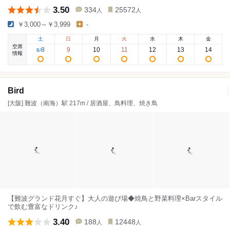
3.50
334
25572
人
人
￥3,000～￥3,999
-
土
日
月
火
水
木
金
空席
8
9
10
11
12
13
14
8
/
情報
Bird
[大阪] 難波（南海）駅 217m / 居酒屋、鳥料理、焼き鳥
【難波グランド花月すぐ】大人の遊び場◆焼鳥と野菜料理×Barスタイル
で飲む豊富なドリンク♪
3.40
188
12448
人
人