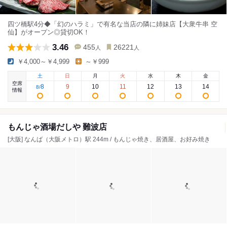
四ツ橋駅4分◆「幻のハラミ」で有名な当店の隣に姉妹店【大衆牛串 空
仙】がオープン◎貸切OK！
3.46
455
26221
人
人
￥4,000～￥4,999
～￥999
土
日
月
火
水
木
金
空席
8
9
10
11
12
13
14
8
/
情報
もんじゃ酒場だしや 難波店
[大阪] なんば（大阪メトロ）駅 244m / もんじゃ焼き、居酒屋、お好み焼き