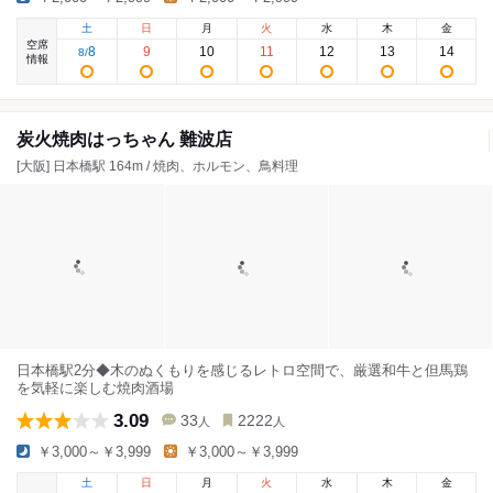
土
日
月
火
水
木
金
空席
8
9
10
11
12
13
14
8
/
情報
炭火焼肉はっちゃん 難波店
[大阪] 日本橋駅 164m / 焼肉、ホルモン、鳥料理
日本橋駅2分◆木のぬくもりを感じるレトロ空間で、厳選和牛と但馬鶏
を気軽に楽しむ焼肉酒場
3.09
33
2222
人
人
￥3,000～￥3,999
￥3,000～￥3,999
土
日
月
火
水
木
金