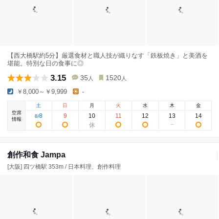
【西大橋駅約5分】厳選食材と職人技が織りなす「鉄板焼き」と美酒を
堪能。特別な日の食事に◎
3.15
35
1520
人
人
￥8,000～￥9,999
-
土
日
月
火
水
木
金
空席
8
9
10
11
12
13
14
8
/
情報
創作和食 Jampa
[大阪] 四ツ橋駅 353m / 日本料理、創作料理