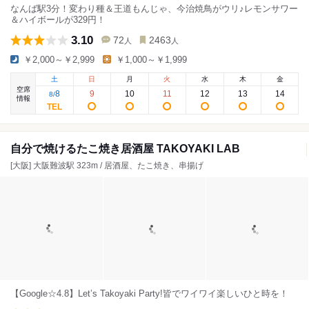
なんば駅3分！変わり種＆王道もんじゃ、今治焼鳥がウリ♪レモンサワー
＆ハイボールが329円！
3.10
72
2463
人
人
￥2,000～￥2,999
￥1,000～￥1,999
土
日
月
火
水
木
金
空席
8
9
10
11
12
13
14
8
/
情報
自分で焼けるたこ焼き居酒屋 TAKOYAKI LAB
[大阪] 大阪難波駅 323m / 居酒屋、たこ焼き、串揚げ
【Google☆4.8】Let’s Takoyaki Party!皆でワイワイ楽しいひと時を！