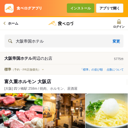
インストール
アプリで開く
ホーム
ログイン
変更
大阪帝国ホテル
大阪帝国ホテル
周辺の
お店
5775
件
標準
（予約・PR店舗優先）
「標準」の並び順
点数について
富久重ホルモン 大阪店
[大阪] 四ツ橋駅 258m / 焼肉、ホルモン、居酒屋