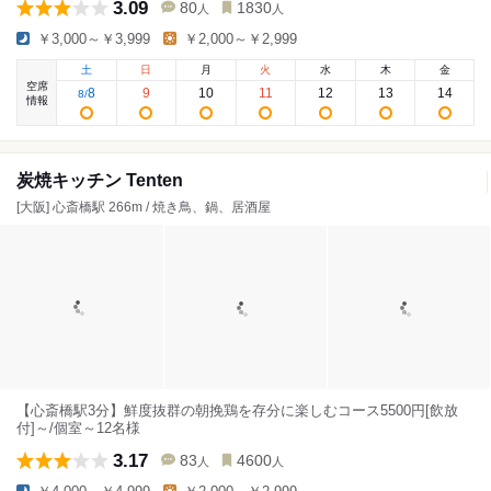
3.09
80
1830
人
人
￥3,000～￥3,999
￥2,000～￥2,999
土
日
月
火
水
木
金
空席
8
9
10
11
12
13
14
8
/
情報
炭焼キッチン Tenten
[大阪] 心斎橋駅 266m / 焼き鳥、鍋、居酒屋
【心斎橋駅3分】鮮度抜群の朝挽鶏を存分に楽しむコース5500円[飲放
付]～/個室～12名様
3.17
83
4600
人
人