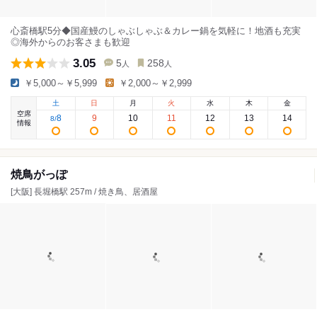
心斎橋駅5分◆国産鰻のしゃぶしゃぶ＆カレー鍋を気軽に！地酒も充実
◎海外からのお客さまも歓迎
3.05
5
258
人
人
￥5,000～￥5,999
￥2,000～￥2,999
土
日
月
火
水
木
金
空席
8
9
10
11
12
13
14
8
/
情報
焼鳥がっぽ
[大阪] 長堀橋駅 257m / 焼き鳥、居酒屋