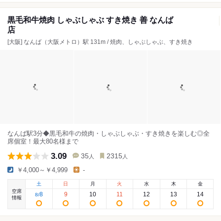
黒毛和牛焼肉 しゃぶしゃぶ すき焼き 善 なんば
店
[大阪] なんば（大阪メトロ）駅 131m / 焼肉、しゃぶしゃぶ、すき焼き
なんば駅3分◆黒毛和牛の焼肉・しゃぶしゃぶ・すき焼きを楽しむ◎全
席個室！最大80名様まで
3.09
35
2315
人
人
￥4,000～￥4,999
-
土
日
月
火
水
木
金
空席
8
9
10
11
12
13
14
8
/
情報