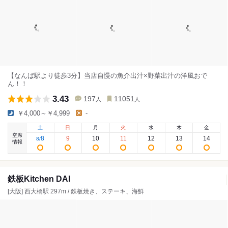
【なんば駅より徒歩3分】当店自慢の魚介出汁×野菜出汁の洋風おで
ん！！
3.43
197
11051
人
人
￥4,000～￥4,999
-
土
日
月
火
水
木
金
空席
8
9
10
11
12
13
14
8
/
情報
鉄板Kitchen DAI
[大阪] 西大橋駅 297m / 鉄板焼き、ステーキ、海鮮