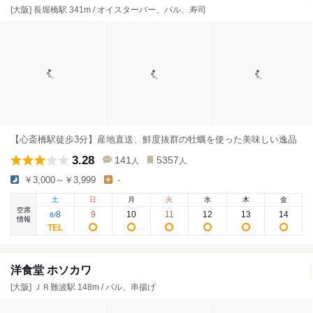
[大阪] 長堀橋駅 341m / オイスターバー、バル、寿司
【心斎橋駅徒歩3分】産地直送、鮮度抜群の牡蠣を使った美味しい逸品
3.28
141
5357
人
人
￥3,000～￥3,999
-
土
日
月
火
水
木
金
空席
8
9
10
11
12
13
14
8
/
情報
洋食堂 ホソカワ
[大阪] ＪＲ難波駅 148m / バル、串揚げ