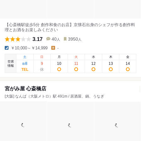
【心斎橋駅徒歩5分 創作和食のお店】京懐石出身のシェフが作る創作料
理とお酒をお楽しみください
3.17
40
3950
人
人
￥10,000～￥14,999
-
土
日
月
火
水
木
金
空席
8
9
10
11
12
13
14
8
/
情報
宮がみ屋 心斎橋店
[大阪] なんば（大阪メトロ）駅 491m / 居酒屋、鍋、うなぎ