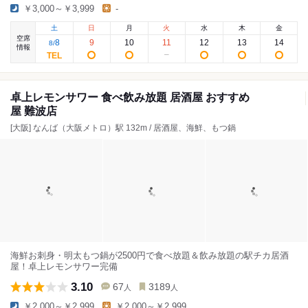
￥3,000～￥3,999
-
土
日
月
火
水
木
金
空席
8
9
10
11
12
13
14
8
/
情報
卓上レモンサワー 食べ飲み放題 居酒屋 おすすめ
屋 難波店
[大阪] なんば（大阪メトロ）駅 132m / 居酒屋、海鮮、もつ鍋
海鮮お刺身・明太もつ鍋が2500円で食べ放題＆飲み放題の駅チカ居酒
屋！卓上レモンサワー完備
3.10
67
3189
人
人
￥2,000～￥2,999
￥2,000～￥2,999