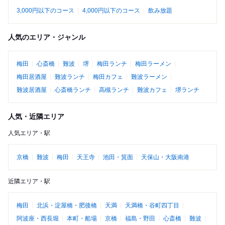
3,000円以下のコース
4,000円以下のコース
飲み放題
人気のエリア・ジャンル
梅田
心斎橋
難波
堺
梅田ランチ
梅田ラーメン
梅田居酒屋
難波ランチ
梅田カフェ
難波ラーメン
難波居酒屋
心斎橋ランチ
高槻ランチ
難波カフェ
堺ランチ
人気・近隣エリア
人気エリア・駅
京橋
難波
梅田
天王寺
池田・箕面
天保山・大阪南港
近隣エリア・駅
梅田
北浜・淀屋橋・肥後橋
天満
天満橋・谷町四丁目
阿波座・西長堀
本町・船場
京橋
福島・野田
心斎橋
難波