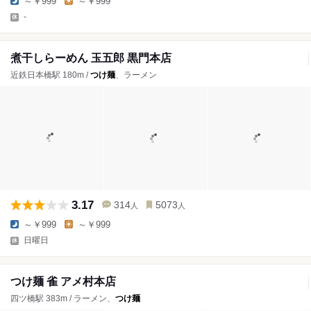
～￥999
～￥999
-
煮干しらーめん 玉五郎 黒門本店
近鉄日本橋駅 180m /
つけ麺
、ラーメン
3.17
314
5073
人
人
～￥999
～￥999
日曜日
つけ麺 雀 アメ村本店
四ツ橋駅 383m / ラーメン、
つけ麺