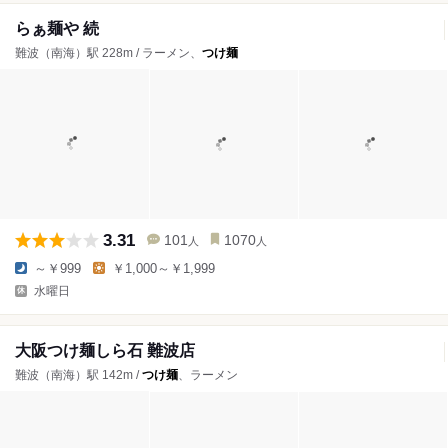
らぁ麺や 続
難波（南海）駅 228m / ラーメン、
つけ麺
3.31
101
1070
人
人
～￥999
￥1,000～￥1,999
水曜日
大阪つけ麺しら石 難波店
難波（南海）駅 142m /
つけ麺
、ラーメン