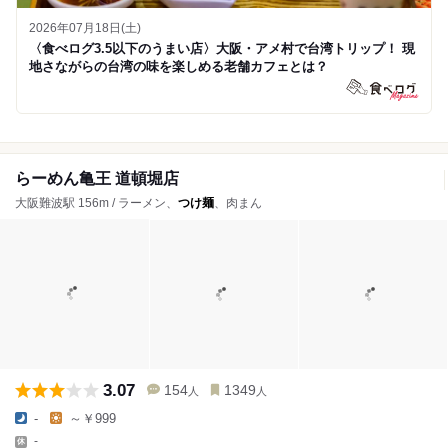
2026年07月18日(土)
〈食べログ3.5以下のうまい店〉大阪・アメ村で台湾トリップ！ 現
地さながらの台湾の味を楽しめる老舗カフェとは？
らーめん亀王 道頓堀店
大阪難波駅 156m / ラーメン、
つけ麺
、肉まん
3.07
154
1349
人
人
-
～￥999
-