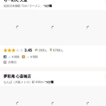
らーめん 天道
近鉄日本橋駅 71m / ラーメン、
つけ麺
3.45
269
6766
人
人
～￥999
～￥999
月曜日
夢彩庵 心斎橋店
なんば（大阪メトロ）駅 436m /
つけ麺