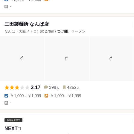
-
三田製麺所 なんば店
なんば（大阪メトロ）駅 279m /
つけ麺
、ラーメン
3.17
399
4252
人
人
￥1,000～￥1,999
￥1,000～￥1,999
-
NEXT□