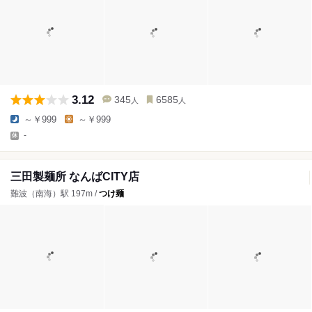
3.12
345
6585
人
人
～￥999
～￥999
-
三田製麺所 なんばCITY店
難波（南海）駅 197m /
つけ麺