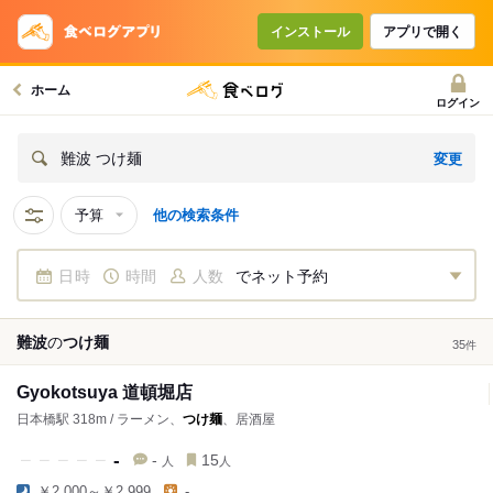
インストール
アプリで開く
ホーム
ログイン
変更
難波 つけ麺
予算
他の検索条件
日時
時間
人数
でネット予約
難波
の
つけ麺
35
件
Gyokotsuya 道頓堀店
日本橋駅 318m / ラーメン、
つけ麺
、居酒屋
-
-
15
人
人
￥2,000～￥2,999
-