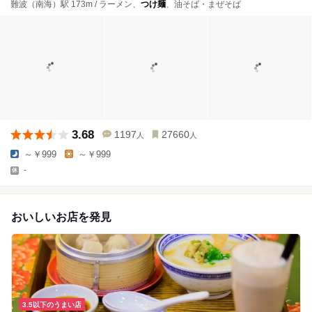
難波（南海）駅 173m / ラーメン、
つけ麺
、油そば・まぜそば
3.68
1197
27660
人
人
～￥999
～￥999
-
おいしいお店を発見
3.5以下のうまい店