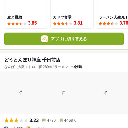
麦と麺助
カドヤ食堂
ラーメン人生JET
3.85
3.81
3.7
アプリに切り替える
どうとんぼり神座 千日前店
なんば（大阪メトロ）駅 289m / ラーメン、
つけ麺
3.23
477
4469
人
人