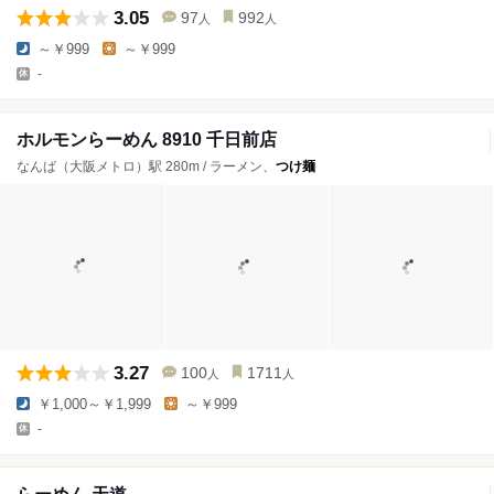
3.05
97
992
人
人
～￥999
～￥999
-
ホルモンらーめん 8910 千日前店
なんば（大阪メトロ）駅 280m / ラーメン、
つけ麺
3.27
100
1711
人
人
￥1,000～￥1,999
～￥999
-