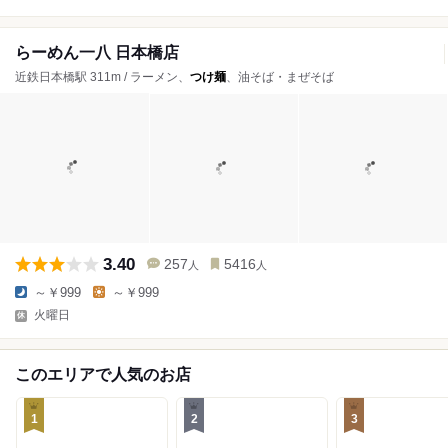
らーめん一八 日本橋店
近鉄日本橋駅 311m / ラーメン、
つけ麺
、油そば・まぜそば
3.40
257
5416
人
人
～￥999
～￥999
火曜日
このエリアで人気のお店
1
2
3