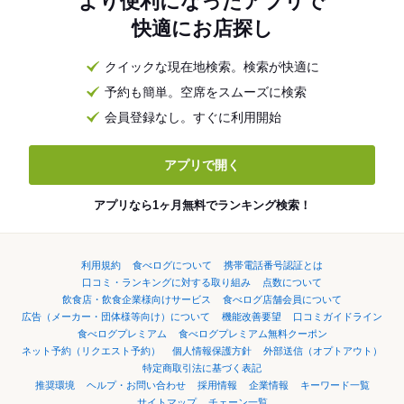
より便利になったアプリで
快適にお店探し
クイックな現在地検索。検索が快適に
予約も簡単。空席をスムーズに検索
会員登録なし。すぐに利用開始
アプリで開く
アプリなら1ヶ月無料でランキング検索！
利用規約
食べログについて
携帯電話番号認証とは
口コミ・ランキングに対する取り組み
点数について
飲食店・飲食企業様向けサービス
食べログ店舗会員について
広告（メーカー・団体様等向け）について
機能改善要望
口コミガイドライン
食べログプレミアム
食べログプレミアム無料クーポン
ネット予約（リクエスト予約）
個人情報保護方針
外部送信（オプトアウト）
特定商取引法に基づく表記
推奨環境
ヘルプ・お問い合わせ
採用情報
企業情報
キーワード一覧
サイトマップ
チェーン一覧