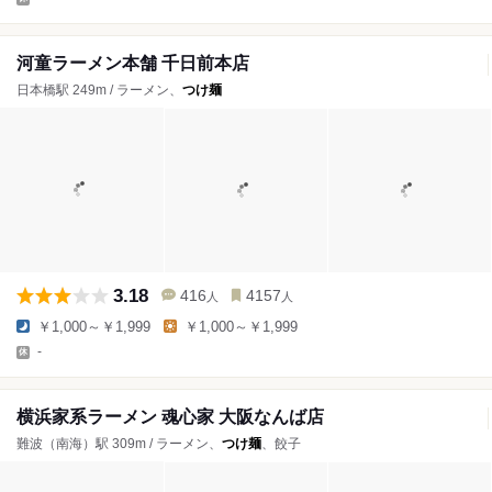
河童ラーメン本舗 千日前本店
日本橋駅 249m / ラーメン、
つけ麺
3.18
416
4157
人
人
￥1,000～￥1,999
￥1,000～￥1,999
-
横浜家系ラーメン 魂心家 大阪なんば店
難波（南海）駅 309m / ラーメン、
つけ麺
、餃子