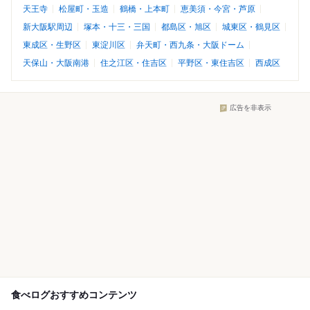
天王寺
松屋町・玉造
鶴橋・上本町
恵美須・今宮・芦原
新大阪駅周辺
塚本・十三・三国
都島区・旭区
城東区・鶴見区
東成区・生野区
東淀川区
弁天町・西九条・大阪ドーム
天保山・大阪南港
住之江区・住吉区
平野区・東住吉区
西成区
広告を非表示
食べログおすすめコンテンツ