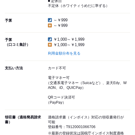
■ 定休日
不定休（ホワイティうめだに準ずる）
～￥999
予算
～￥999
￥1,000～￥1,999
予算
（口コミ集計）
￥1,000～￥1,999
利用金額分布を見る
支払い方法
カード不可
電子マネー可
（交通系電子マネー（Suicaなど）、楽天Edy、W
AON、iD、QUICPay）
QRコード決済可
（PayPay）
領収書（適格簡易請求
適格請求書（インボイス）対応の領収書発行が
書）
可能
登録番号：T9120001066706
※最新の登録状況は国税庁インボイス制度適格