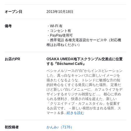
オープン日
2013年10月18日
備考
・Wi-Fi 有
・コンセント有
・PayPay使用可
・携帯電話 各種充電器貸出サービス中（対応機
種はお尋ねください）
お店のPR
OSAKA UMEDA地下スクランブル交差点に位置
する『Béchamel Café』
ベシャメルソースの“白”からインスピレーション
した、真っ白なキャンバスに新しいイメージを
描きたくなるような、トレンドに敏感な方の知
的好奇心をくすぐる発見に満ちた場所。 定番だ
けど新しい“白い”メニューに、カフェライフをデ
ザインするオリジナル雑貨など…。 都心に求め
られる便利さ、快適さの域を超えた、新しい
「クリエイティブ・カフェスタイル」を提案す
るお店です。 －新しい発想が生まれる場所、ス
マート＆多
...
続きを読む
初投稿者
かんみ♪
（7176）