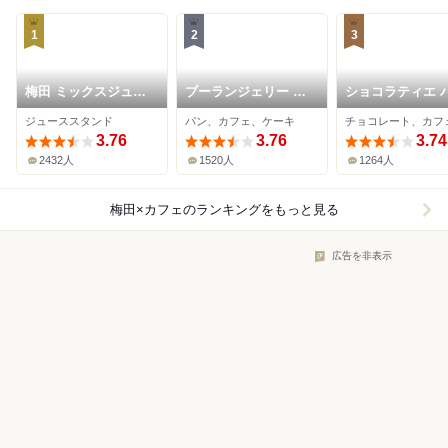
1
2
3
梅田 ミックスジュー
ブーランジェリー ブ
ショコラティエ 
ス 本店
ルディガラ 大阪店
ド オール 大阪
ジューススタンド
パン、カフェ、ケーキ
3.76
3.76
3.74
2432人
1520人
1264人
梅田×カフェ
のランキングをもっと見る
広告を非表示