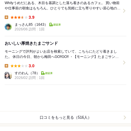
Whityうめだにある、木目を基調とした落ち着きのあるカフェ。 買い物前
や仕事前の朝食はもちろん、ひとりでも気軽に立ち寄りやすい居心地の良
い空間です。 朝から本格的なエッグ...
3.9
Lunch:
まっさん85
（1643）
2026/06 訪問
1回
おいしい厚焼きたまごサンド
モーニングで評判がよいお店を検索していて、こちらにたどり着きまし
た。 休日の今日、朝から梅田へGO‼️GO‼️ ・【モーニング】たまごサンド
セット…930円 （厚焼きたま...
3.0
Lunch:
すのわん
（78）
2026/02 訪問
1回
口コミをもっと見る（516人）