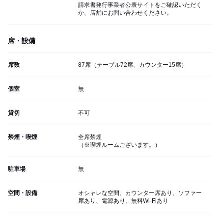
請求書発行事業者公表サイトをご確認いただく
か、店舗にお問い合わせください。
席・設備
席数
87席（テーブル72席、カウンター15席）
個室
無
貸切
不可
禁煙・喫煙
全席禁煙
（※喫煙ルームございます。）
駐車場
無
空間・設備
オシャレな空間、カウンター席あり、ソファー
席あり、電源あり、無料Wi-Fiあり