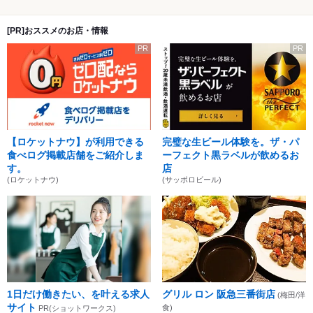
[PR]おススメのお店・情報
PR
PR
【ロケットナウ】が利用できる
完璧な生ビール体験を。ザ・パ
食べログ掲載店舗をご紹介しま
ーフェクト黒ラベルが飲めるお
す。
店
(ロケットナウ)
(サッポロビール)
1日だけ働きたい、を叶える求人
グリル ロン 阪急三番街店
(梅田/洋
サイト
食)
PR(ショットワークス)