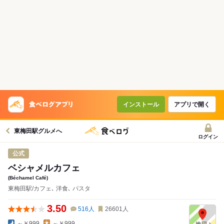
インストール
アプリで開く
東梅田駅グルメへ
ログイン
公式
ベシャメルカフェ
(Béchamel Café)
東梅田駅/カフェ､ 洋食､ パスタ
3.50
516
人
26601
人
～￥999
～￥999