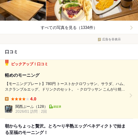
すべての写真を見る（1334件）
広告を非表示
口コミ
ピックアップ！口コミ
軽めのモーニング
【モーニングプレート】780円 トーストかクロワッサン、サラダ、ハム、
スクランブルエッグ、ドリンクのセット。 ・クロワッサン こんがり焼い
てあり、サクサクした食感。 ・サラダ＋ハム 酸味のある変わった味がす
4.0
るドレッシングがかかっている。生ハムは、乾燥していてスモークハムみ
Lunch:
たいな感じ...
関西ぶーふ
（128）
2026/01 訪問
2回
朝からちょっと贅沢。とろ〜り半熟エッグベネディクトで始ま
る至福のモーニング！