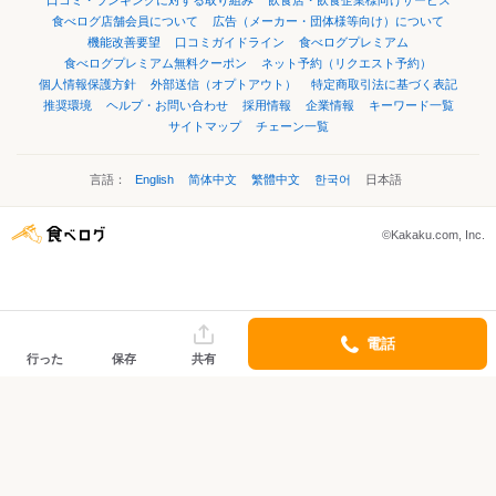
口コミ・ランキングに対する取り組み
飲食店・飲食企業様向けサービス
食べログ店舗会員について
広告（メーカー・団体様等向け）について
機能改善要望
口コミガイドライン
食べログプレミアム
食べログプレミアム無料クーポン
ネット予約（リクエスト予約）
個人情報保護方針
外部送信（オプトアウト）
特定商取引法に基づく表記
推奨環境
ヘルプ・お問い合わせ
採用情報
企業情報
キーワード一覧
サイトマップ
チェーン一覧
言語：
English
简体中文
繁體中文
한국어
日本語
©Kakaku.com, Inc.
電話
行った
保存
共有