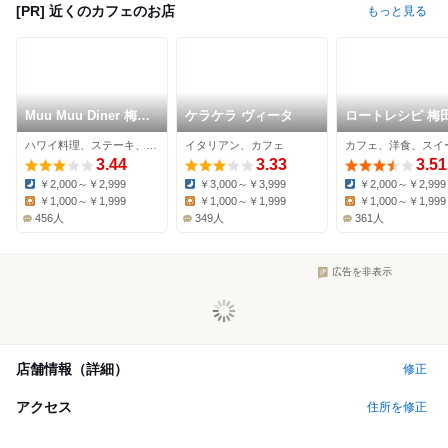
[PR] 近くのカフェのお店
もっと見る
Muu Muu Diner 梅田
ケラケラ ヴィータ
ロートレシピ 梅
NU茶屋町プラス店
茶屋町プラス店
ハワイ料理、ステーキ、カフェ
イタリアン、カフェ
カフェ、洋食、スイ
3.44
3.33
3.51
￥2,000～￥2,999
￥3,000～￥3,999
￥2,000～￥2,999
Dinner:
Dinner:
Dinner:
￥1,000～￥1,999
￥1,000～￥1,999
￥1,000～￥1,999
Lunch:
Lunch:
Lunch:
456人
349人
361人
広告を非表示
店舗情報（詳細）
修正
アクセス
住所を修正