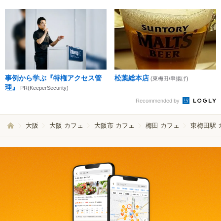
事例から学ぶ『特権アクセス管
松葉総本店
(東梅田/串揚げ)
理』
PR(KeeperSecurity)
Recommended by
大阪
大阪 カフェ
大阪市 カフェ
梅田 カフェ
東梅田駅 