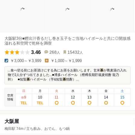
大阪駅3分■鰹出汁香るだし巻き玉子をご当地ハイボールと共に◎開放感
溢れる和空間で乾杯を満喫
3.46
268
15432
人
人
￥3,000～￥3,999
￥1,000～￥1,999
...食べ切る前にお茶漬けにする為にお茶をお願いします。玄米
茶
が蕎麦湯の入れ
物で2人分ずつ出てきました...■博多ハイボール （樫樽長期貯蔵麦焼酎 龍乃
幹） ■知覧
茶
ハイボール （芋&知覧
茶
焼酎）...
日
月
火
水
木
金
土
空席
9
10
11
12
13
14
15
8
/
情報
大阪屋
梅田駅 74m / 立ち飲み、おでん、もつ鍋