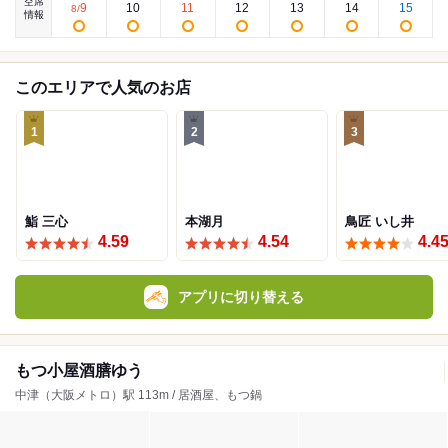
空席
9
10
11
12
13
14
15
8
/
情報
このエリアで人気のお店
1
2
3
鮨 三心
本湖月
鳥匠 いし井
4.59
4.54
4.4
アプリに切り替える
もつ小屋酒膳ゆう
中津（大阪メトロ）駅 113m / 居酒屋、もつ鍋