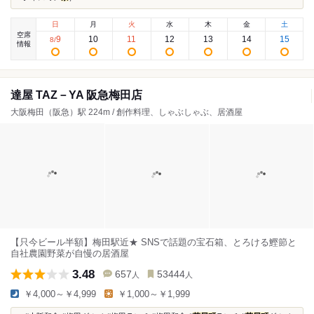
日
月
火
水
木
金
土
空席
9
10
11
12
13
14
15
8
/
情報
達屋 TAZ－YA 阪急梅田店
大阪梅田（阪急）駅 224m / 創作料理、しゃぶしゃぶ、居酒屋
【只今ビール半額】梅田駅近★ SNSで話題の宝石箱、とろける鰹節と
自社農園野菜が自慢の居酒屋
3.48
657
53444
人
人
￥4,000～￥4,999
￥1,000～￥1,999