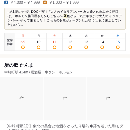
￥4,000～￥4,999
￥1,000～￥1,999
...#本場のナポリDOCピザ！ #大人のイタリアンバー 友人達との飲み会２軒目
は、 ホルモン脇田屋さんからこちらへ
茶
色から一気に華やかで大人の イタリア
ンバーへやって来ました！ こちらのお店がオープンした頃には 良く来店してい
たおいら...
日
月
火
水
木
金
土
空席
9
10
11
12
13
14
15
8
/
情報
炭の郷 たんま
中崎町駅 414m / 居酒屋、牛タン、ホルモン
【中崎町駅2分】東北の美食と地酒をゆったり堪能◆落ち着いた和モダ