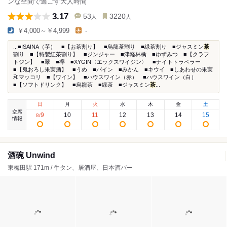
ンな空間で過ごす大人時間
3.17
53
3220
人
人
￥4,000～￥4,999
-
...■ISAINA（芋） ■【お茶割り】 ■烏龍茶割り ■緑茶割り ■ジャスミン
茶
割り ■【特製紅茶割り】 ■ジンジャー ■津軽林檎 ■ゆずみつ ■【クラフ
トジン】 ■翠 ■欅 ■XYGIN〈エックスワイジン〉 ■ナイトトラベラー
■【鬼おろし果実酒】 ■うめ ■パイン ■みかん ■キウイ ■しあわせの果実
和マッコリ ■【ワイン】 ■ハウスワイン（赤） ■ハウスワイン（白）
■【ソフトドリンク】 ■烏龍茶 ■緑茶 ■ジャスミン
茶
...
日
月
火
水
木
金
土
空席
9
10
11
12
13
14
15
8
/
情報
酒碗 Unwind
東梅田駅 171m / 牛タン、居酒屋、日本酒バー