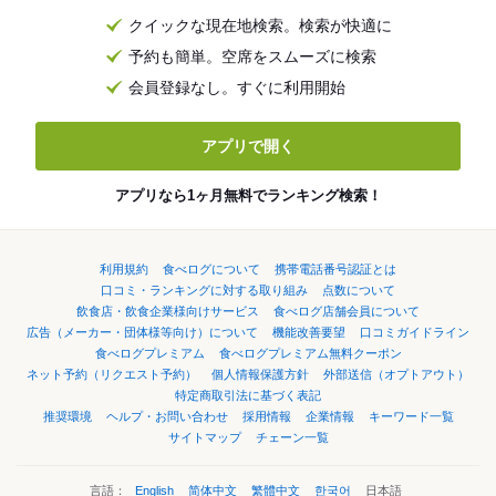
クイックな現在地検索。検索が快適に
予約も簡単。空席をスムーズに検索
会員登録なし。すぐに利用開始
アプリで開く
アプリなら1ヶ月無料でランキング検索！
利用規約
食べログについて
携帯電話番号認証とは
口コミ・ランキングに対する取り組み
点数について
飲食店・飲食企業様向けサービス
食べログ店舗会員について
広告（メーカー・団体様等向け）について
機能改善要望
口コミガイドライン
食べログプレミアム
食べログプレミアム無料クーポン
ネット予約（リクエスト予約）
個人情報保護方針
外部送信（オプトアウト）
特定商取引法に基づく表記
推奨環境
ヘルプ・お問い合わせ
採用情報
企業情報
キーワード一覧
サイトマップ
チェーン一覧
言語：
English
简体中文
繁體中文
한국어
日本語