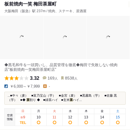
板前焼肉一笑 梅田茶屋町
大阪梅田（阪急）駅 237m / 焼肉、ステーキ、居酒屋
◆黒毛和牛を一頭買いし、品質管理を徹底◆梅田で失敗しない焼肉
店"板前焼肉一笑梅田茶屋町店"
3.32
169
8538
人
人
￥6,000～￥7,999
-
...■中々（麦） ■富乃宝山（芋） ■金宮（麦） ■黒霧島（芋） ■佐藤 黒
（芋） ■◆
茶
割り ◆ ■緑茶ハイ ■玄米
茶
ハイ...
日
月
火
水
木
金
土
空席
9
10
11
12
13
14
15
8
/
情報