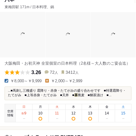
東梅田駅 171m / 日本料理、鍋
大阪梅田・お初天神 全室個室の日本料理（2名様～大人数のご宴会迄）
3.26
72
3412
人
人
￥8,000～￥9,999
￥2,000～￥2,999
...■馬刺し三種盛り 霜降り・赤身・たてがみの盛り合わせです ■特選霜降り・
たてがみ ■上等赤身・たてがみ ■天丼 ■
茶
蕎麦 ■鯛茶漬け ■...
日
月
火
水
木
金
土
空席
9
10
11
12
13
14
15
8
/
情報