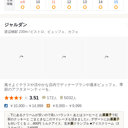
空席
9
10
11
12
13
14
15
8
/
情報
ジャルダン
渡辺橋駅 230m / ビストロ、ビュッフェ、カフェ
風そよぐテラスや涼やかな店内でディナープランや週末ビュッフェ、季
節のアフタヌーンティーを。
3.51
172
5032
人
人
￥10,000～￥14,999
￥8,000～￥9,999
...下にあるクリームが甘いので良いバランス✨ あとはコーヒーと お
茶菓子
で紅
茶のクッキーと ごまときなこのマドレーヌも頂きました♪...デザートにお
茶菓子
も付いてくる ♫ ⁡...800円 ミルクアイス、玄米
茶
クランブル ■アイスクリーム（3
スクープ ）…2,600円...