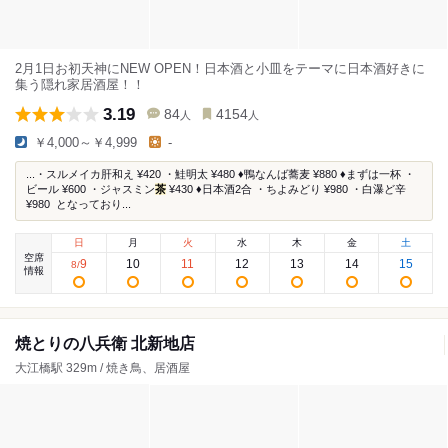
2月1日お初天神にNEW OPEN！日本酒と小皿をテーマに日本酒好きに
集う隠れ家居酒屋！！
3.19
84
4154
人
人
￥4,000～￥4,999
-
...・スルメイカ肝和え ¥420 ・鮭明太 ¥480 ♦鴨なんば蕎麦 ¥880 ♦まずは一杯 ・
ビール ¥600 ・ジャスミン
茶
¥430 ♦日本酒2合 ・ちよみどり ¥980 ・白瀑ど辛
¥980 ⁡ となっており...
日
月
火
水
木
金
土
空席
9
10
11
12
13
14
15
8
/
情報
焼とりの八兵衛 北新地店
大江橋駅 329m / 焼き鳥、居酒屋