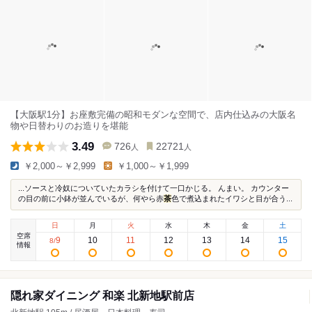
【大阪駅1分】お座敷完備の昭和モダンな空間で、店内仕込みの大阪名
物や日替わりのお造りを堪能
3.49
726
22721
人
人
￥2,000～￥2,999
￥1,000～￥1,999
...ソースと冷奴についていたカラシを付けて一口かじる。 んまい。 カウンター
の目の前に小鉢が並んでいるが、何やら赤
茶
色で煮込まれたイワシと目が合う...
日
月
火
水
木
金
土
空席
9
10
11
12
13
14
15
8
/
情報
隠れ家ダイニング 和楽 北新地駅前店