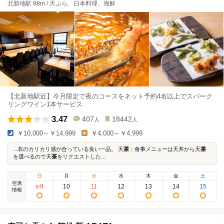
北新地駅 88m / 天ぷら、日本料理、海鮮
【北新地駅近】今月限定で夜のコースをネット予約4名以上でスパーク
リングワイン1本サービス
3.47
407
18442
人
人
￥10,000～￥14,999
￥4,000～￥4,999
...衣のカリカリ感が合っている良い一品。 天
茶
：食事メニューは天丼から天
茶
を選べるので天
茶
をリクエストした...
日
月
火
水
木
金
土
空席
9
10
11
12
13
14
15
8
/
情報