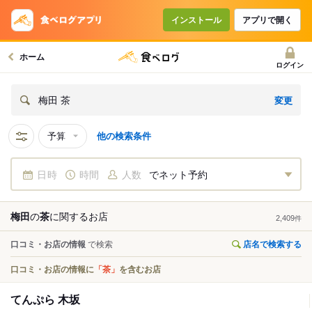
インストール
アプリで開く
ホーム
ログイン
変更
梅田 茶
予算
他の検索条件
日時
時間
人数
でネット予約
梅田
の
茶
に関する
お店
2,409
件
口コミ・お店の情報
で検索
店名で検索する
口コミ・お店の情報に
「茶」
を含むお店
てんぷら 木坂