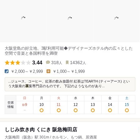
大阪堂島の好立地、3駅利用可能◆デザイナーズホテル内の広々とした
空間で音楽と各国料理を満喫
3.44
318
14362
人
人
￥2,000～￥2,999
￥1,000～￥1,999
...ジュース、コーヒー、紅茶の飲み放題付 紅茶はTEARTH (ティーアース) とい
う大阪発の
茶
葉専門店のものです。 下記のようなものがあり...
日
月
火
水
木
金
土
空席
9
10
11
12
13
14
15
8
/
情報
しじみ炊き肉 くにき 阪急梅田店
大阪梅田（阪急）駅 301m / ホルモン、もつ鍋、居酒屋