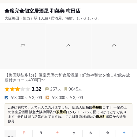
全席完全個室居酒屋 和菜美 梅田店
大阪梅田（阪急）駅 101m / 居酒屋、海鮮、しゃぶしゃぶ
【梅田駅徒歩1分】個室完備の和食居酒屋！鮮魚や和食を愉しむ飲み放
題付きコース4000円〜
3.32
257
9645
人
人
￥3,000～￥3,999
￥3,000～￥3,999
...終始満席で、とても人気のお店でした。 阪急大阪梅田
茶屋町
口すぐ 一蘭の上
の個室居酒屋 阪急大阪梅田駅の
茶屋町
口からヨドバシ方面に向かうとすぐあり
ます...最近は街も活気が出てますね。 ここは阪急梅田駅の
茶屋町
出口から徒歩
数分...
日
月
火
水
木
金
土