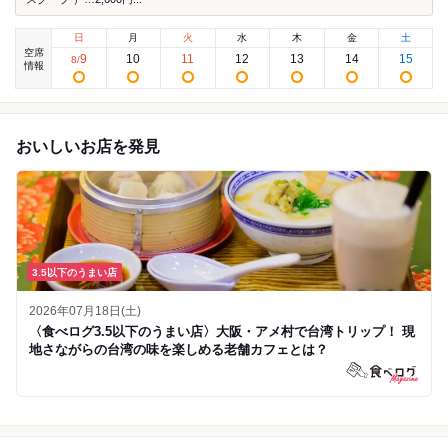
日
月
火
水
木
金
土
空席
9
10
11
12
13
14
15
8
/
情報
おいしいお店を発見
3.5以下のうまい店
2026年07月18日(土)
〈食べログ3.5以下のうまい店〉大阪・アメ村で台湾トリップ！ 現
地さながらの台湾の味を楽しめる老舗カフェとは？