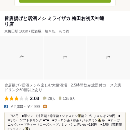
旨唐揚げと居酒メシ ミライザカ 梅田お初天神通
り店
東梅田駅 160m / 居酒屋、焼き鳥、もつ鍋
旨唐揚げ×居酒メシを楽しむ大衆酒場｜2.5時間飲み放題付コース充実｜
ドリンク50種以上あり
3.03
28
1356
人
人
￥2,000～￥2,999
-
...768円 ■翠ジン 《抹茶割 / 緑茶割 / ジャスミン
茶
割 》 各 じゃんぼ 768円 ■
翠ジン...ソフトドリンク ■□■ ■ウーロン茶 / 緑茶 / ジャスミン
茶
各 ■オーガ
ニックハーブティー《ローズヒップ / ミント》...濃いめ +110円 ■JJ割（茉莉花
×ジャスミン
茶
）...