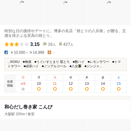
特別な日の接待やデートに。博多の名店「焼とりの八兵衛」が贈る、五
感を揺さぶる至高の焼とり。
3.15
16
427
人
人
￥10,000～￥14,999
-
...ROKU ■梅酒 ■うぐいすとまり 鷲とろ ■酎ハイ ■レモンサワー ■トマ
トサワー ■緑茶ハイ ■ノンアルコール ■八女
茶
■ジンジャ...
日
月
火
水
木
金
土
空席
9
10
11
12
13
14
15
8
/
情報
和心だし巻き家 こんび
大阪駅 205m / 食堂