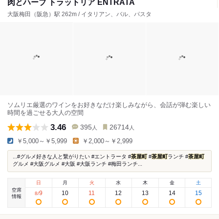
肉とハーブ トラットリア ENTRATA
大阪梅田（阪急）駅 262m / イタリアン、バル、パスタ
ソムリエ厳選のワインをお好きなだけ楽しみながら、会話が弾む楽しい
時間を過ごせる大人の空間
3.46
395
26714
人
人
￥5,000～￥5,999
￥2,000～￥2,999
...#グルメ好きな人と繋がりたい #エントラータ #
茶屋町
#
茶屋町
ランチ #
茶屋町
グルメ #大阪グルメ #大阪 #大阪ランチ #梅田ランチ...
日
月
火
水
木
金
土
空席
9
10
11
12
13
14
15
8
/
情報