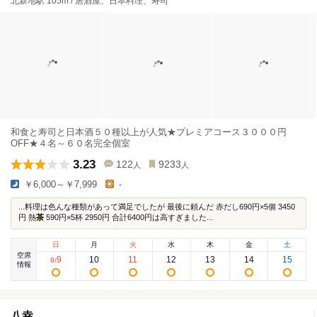
北新地駅 105m / 居酒屋、日本料理、寿司
和食と寿司と日本酒５０種以上が人気★プレミアコース３０００円
OFF★４名～６０名完全個室
3.23
122
9233
人
人
￥6,000～￥7,999
-
...料理は色んな種類があって満足でしたが 最後に頼んだ 赤だし690円×5個 3450
円 熱
茶
590円×5杯 2950円 合計6400円は高すぎました...
日
月
火
水
木
金
土
空席
9
10
11
12
13
14
15
8
/
情報
八幸