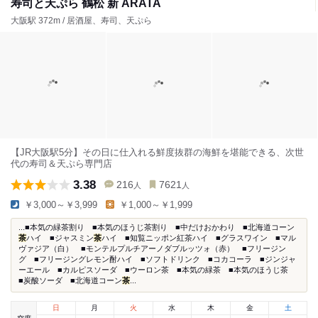
寿司と天ぷら 鶴松 新 ARATA
大阪駅 372m / 居酒屋、寿司、天ぷら
【JR大阪駅5分】その日に仕入れる鮮度抜群の海鮮を堪能できる、次世
代の寿司＆天ぷら専門店
3.38
216
7621
人
人
￥3,000～￥3,999
￥1,000～￥1,999
...■本気の緑茶割り ■本気のほうじ茶割り ■中だけおかわり ■北海道コーン
茶
ハイ ■ジャスミン
茶
ハイ ■知覧ニッポン紅茶ハイ ■グラスワイン ■マル
ヴァジア（白） ■モンテルプルチアーノダブルッツォ（赤） ■フリージン
グ ■フリージングレモン酎ハイ ■ソフトドリンク ■コカコーラ ■ジンジャ
ーエール ■カルピスソーダ ■ウーロン茶 ■本気の緑茶 ■本気のほうじ茶
■炭酸ソーダ ■北海道コーン
茶
...
日
月
火
水
木
金
土