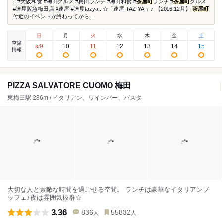
...#大阪和食 #梅田グルメ #梅田ランチ #梅田和食 #
茶屋町
ランチ #
茶屋町
グルメ
#達屋阪急梅田店 #達屋 #達屋tazya...☆「達屋 TAZ-YA 」♪ 【2016.12月】
茶屋町
付近のイベントが終わってから...
日
月
火
水
木
金
土
空席
9
10
11
12
13
14
15
8
/
情報
PIZZA SALVATORE CUOMO 梅田
東梅田駅 286m / イタリアン、ワインバー、パスタ
大切な人と素敵な時間を過ごせる空間。 ランチは豪華なイタリアンブ
ッフェ♪夜は雰囲気抜群☆
3.36
836
55832
人
人