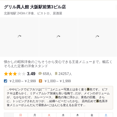
グリル異人館 大阪駅前第3ビル店
北新地駅 243m / 洋食、ビストロ、居酒屋
懐かしの昭和洋食のごちそうから安心できる王道メニューまで。幅広く
そろえた定番の洋食スタンド
3.49
658
24257
人
人
￥2,000～￥2,999
￥1,000～￥1,999
...ややピンクでビフカツは(￣▽￣;)メニュー写真とは全く違う
茶
色です。 ビフ
テキは柔らかく、ミディアムレア加減も良い塩梅で...だが、メインのボリューム
が、 なかなかだぞ。 カレーソース、
茶
色の海に浮かぶ、黄色の巨艦、 さら
に、トッピングされたカツが、...結構ヘビーだったかな。 店内広めで
茶
色系洋
食メニューがふんだんで昼飲み+ごはんにも使えるお店です...
日
月
火
水
木
金
土