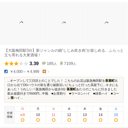
【大阪梅田駅3分】新ジャンルの鍋“しじみ炊き肉”が楽しめる、ふらっと
立ち寄れる大衆酒場！
3.39
185
7109
人
人
￥4,000～￥4,999
-
...オープンして三日目とのことでした！ こちらのお店は阪急梅田駅を
茶屋町
出
口から出てDDハウスの前を通り線路沿いにちょっと行った高架下に...キタにも
あった！うれしい！阪急梅田から徒歩3分
茶屋町
あたりのこちらに行きました
飲み放題付きで5500円...中瓶 ■お茶割り ■ウーロンハイ ■緑茶ハイ ■コー
ン
茶
ハイ...
日
月
火
水
木
金
土
空席
9
10
11
12
13
14
15
8
/
情報