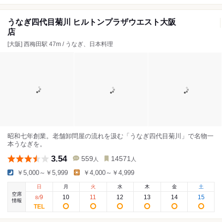
うなぎ四代目菊川 ヒルトンプラザウエスト大阪
店
[大阪] 西梅田駅 47m / うなぎ、日本料理
昭和七年創業。老舗卸問屋の流れを汲む「うなぎ四代目菊川」で名物一
本うなぎを。
3.54
559
14571
人
人
￥5,000～￥5,999
￥4,000～￥4,999
日
月
火
水
木
金
土
空席
9
10
11
12
13
14
15
8
/
情報