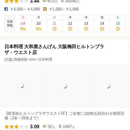
3.44
813
35546
人
人
￥4,000～￥4,999
￥1,000～￥1,999
日
月
火
水
木
金
土
空席
9
10
11
12
13
14
15
8
/
情報
日本料理 大和屋さんげん 大阪梅田ヒルトンプラ
ザ・ウエスト店
[大阪] 西梅田駅 42m / 日本料理
【駅直結ヒルトンプラザウエスト5F】ご会食/ご結納/お顔合わせ個室完
備（2名～28名まで）
3.09
32
1897
人
人