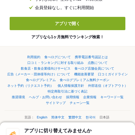
会員登録なし。すぐに利用開始
アプリで開く
アプリなら1ヶ月無料でランキング検索！
利用規約
食べログについて
携帯電話番号認証とは
口コミ・ランキングに対する取り組み
点数について
飲食店・飲食企業様向けサービス
食べログ店舗会員について
広告（メーカー・団体様等向け）について
機能改善要望
口コミガイドライン
食べログプレミアム
食べログプレミアム無料クーポン
ネット予約（リクエスト予約）
個人情報保護方針
外部送信（オプトアウト）
特定商取引法に基づく表記
推奨環境
ヘルプ・お問い合わせ
採用情報
企業情報
キーワード一覧
サイトマップ
チェーン一覧
言語：
English
简体中文
繁體中文
한국어
日本語
アプリに切り替えてみませんか
ページの先頭へ