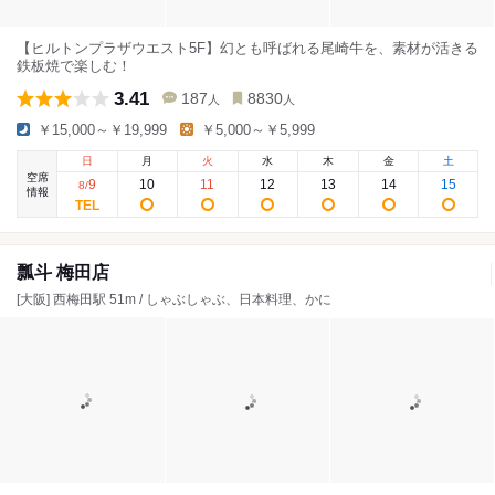
【ヒルトンプラザウエスト5F】幻とも呼ばれる尾崎牛を、素材が活きる
鉄板焼で楽しむ！
3.41
187
8830
人
人
￥15,000～￥19,999
￥5,000～￥5,999
日
月
火
水
木
金
土
空席
9
10
11
12
13
14
15
8
/
情報
瓢斗 梅田店
[大阪] 西梅田駅 51m / しゃぶしゃぶ、日本料理、かに