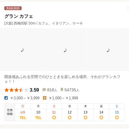
グラン カフェ
[大阪] 西梅田駅 50m / カフェ、イタリアン、ケーキ
開放感あふれる空間でのひとときを楽しめる場所、それがグランカフ
ェ！！
3.59
818
54735
人
人
￥3,000～￥3,999
￥1,000～￥1,999
日
月
火
水
木
金
土
空席
9
10
11
12
13
14
15
8
/
情報