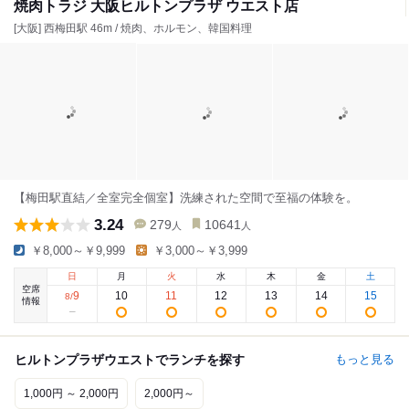
焼肉トラジ 大阪ヒルトンプラザ ウエスト店
[大阪] 西梅田駅 46m / 焼肉、ホルモン、韓国料理
【梅田駅直結／全室完全個室】洗練された空間で至福の体験を。
3.24
279
10641
人
人
￥8,000～￥9,999
￥3,000～￥3,999
日
月
火
水
木
金
土
空席
9
10
11
12
13
14
15
8
/
情報
ヒルトンプラザウエストでランチを探す
もっと見る
1,000円 ～ 2,000円
2,000円～