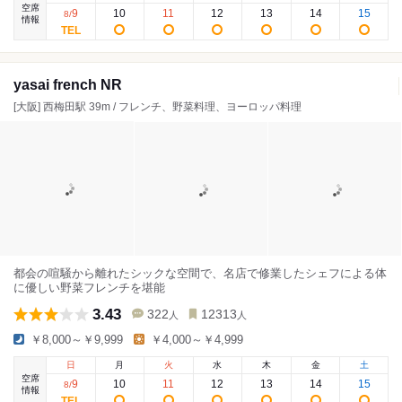
空席
9
10
11
12
13
14
15
8
/
情報
yasai french NR
[大阪] 西梅田駅 39m / フレンチ、野菜料理、ヨーロッパ料理
都会の喧騒から離れたシックな空間で、名店で修業したシェフによる体
に優しい野菜フレンチを堪能
3.43
322
12313
人
人
￥8,000～￥9,999
￥4,000～￥4,999
日
月
火
水
木
金
土
空席
9
10
11
12
13
14
15
8
/
情報