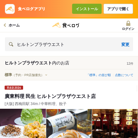
インストール
アプリで開く
ホーム
ログイン
変更
ヒルトンプラザウエスト
ヒルトンプラザウエスト
内の
お店
12
件
標準
（予約・PR店舗優先）
「標準」の並び順
点数について
廣東料理 民生 ヒルトンプラザウエスト店
[大阪] 西梅田駅 34m / 中華料理、餃子