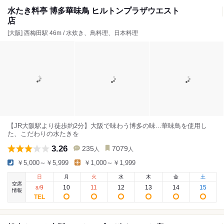
水たき料亭 博多華味鳥 ヒルトンプラザウエスト
店
[大阪] 西梅田駅 46m / 水炊き、鳥料理、日本料理
【JR大阪駅より徒歩約2分】大阪で味わう博多の味...華味鳥を使用し
た、こだわりの水たきを
3.26
235
7079
人
人
￥5,000～￥5,999
￥1,000～￥1,999
日
月
火
水
木
金
土
空席
9
10
11
12
13
14
15
8
/
情報