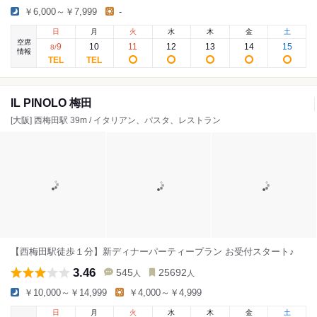
￥6,000～￥7,999
-
日
月
火
水
木
金
土
空席
9
10
11
12
13
14
15
8
/
情報
IL PINOLO 梅田
[大阪] 西梅田駅 39m / イタリアン、パスタ、レストラン
【西梅田駅徒歩１分】新ディナーパーティープラン お受付スタート♪
3.46
545
25692
人
人
￥10,000～￥14,999
￥4,000～￥4,999
日
月
火
水
木
金
土