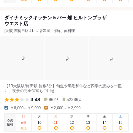
ダイナミックキッチン＆バー 燦 ヒルトンプラザ
ウエスト店
[大阪] 西梅田駅 41m / 居酒屋、海鮮、肉料理
【JR大阪駅/梅田駅 徒歩3分】旬魚や黒毛和牛など四季の恵みを一皿
に。夜景の完全個室もご用意
3.48
962
52386
人
人
￥8,000～￥9,999
￥2,000～￥2,999
日
月
火
水
木
金
土
空席
9
10
11
12
13
14
15
8
/
情報