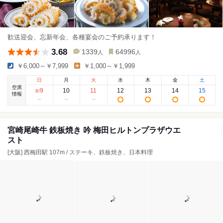
歓送迎会、忘新年会、各種宴会のご予約承ります！
3.68
1339
64996
人
人
￥6,000～￥7,999
￥1,000～￥1,999
日
月
火
水
木
金
土
空席
9
10
11
12
13
14
15
8
/
情報
宮崎尾崎牛 鉄板焼き 吟 梅田ヒルトンプラザウエ
スト
[大阪] 西梅田駅 107m / ステーキ、鉄板焼き、日本料理