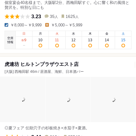
個室宴会40名様まで。大阪駅2分、西梅田駅すぐ。心に響く和の風情と
贅沢を。特別な日にも
3.23
35
1625
人
人
￥8,000～￥9,999
￥5,000～￥5,999
日
月
火
水
木
金
土
空席
9
10
11
12
13
14
15
8
/
情報
虎連坊 ヒルトンプラザウエスト店
[大阪] 西梅田駅 46m / 居酒屋、海鮮、日本酒バー
◎夏フェア 伝助穴子の杉板焼き×水茄子×夏酒。