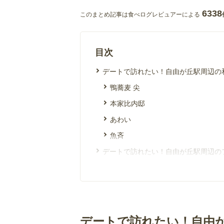
6338
このまとめ記事は食べログレビュアーによる
目次
デートで訪れたい！自由が丘駅周辺の
鴨蕎麦 尖
本家比内邸
あわい
魚斉
デートで訪れたい！自由が丘駅周辺の
B
ロクロナン
リゴロ ビストロ・ア・ヴァン
自由が丘 マリスコス
デートで訪れたい！自由