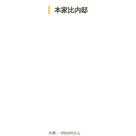
本家比内邸
出典：
nifucchiさん