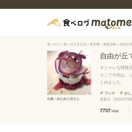
食べログ
食べログまとめ
東京都
東急沿線
自由が
自由が丘
オシャレな雑貨
そこで今回は、
とめました。
ランチ
おし
出典：
めためた坊さん
更新日：2024/07/05 
7737
view