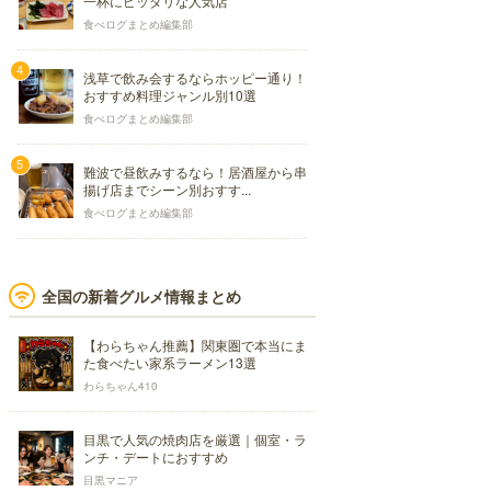
一杯にピッタリな人気店
食べログまとめ編集部
浅草で飲み会するならホッピー通り！
おすすめ料理ジャンル別10選
食べログまとめ編集部
難波で昼飲みするなら！居酒屋から串
揚げ店までシーン別おすす...
食べログまとめ編集部
全国の新着グルメ情報まとめ
【わらちゃん推薦】関東圏で本当にま
た食べたい家系ラーメン13選
わらちゃん410
目黒で人気の焼肉店を厳選｜個室・ラ
ンチ・デートにおすすめ
目黒マニア