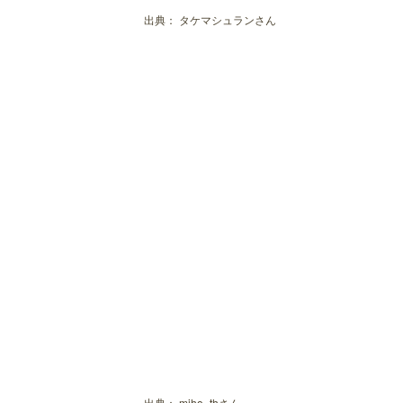
出典：
タケマシュランさん
出典：
miho_thさん