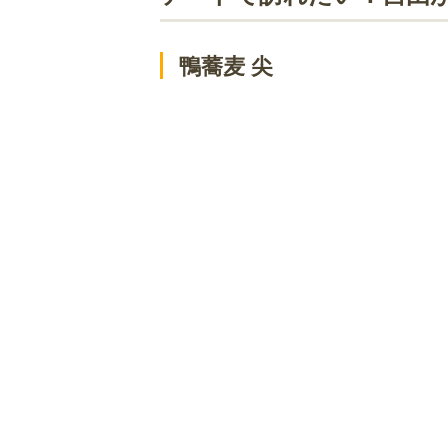
KOST
デートで訪れたい！自由が丘駅周辺の
鴨蕎麦 尖
イルバンビーノ 本店
タヴェルナ メッシーナ
PIZZA17
SHUTTERS 自由が丘
ペコヴァン
その他自由が丘駅周辺にあるデートで
蔭山樓
エル・ペスカドール
タージマハール
ひなたキッチン