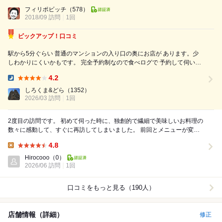
Dinner:
クワクが止まらない次第。 自由が丘駅で集合しまして、他にもお会いし
フィリポビッチ
（578）
2018/09 訪問
1回
たことのない方々が3名。 駅から徒歩1...
ピックアップ！口コミ
駅から5分ぐらい 普通のマンションの入り口の奥にお店が あります。少
しわかりにくいかもです。 完全予約制なので食べログで 予約して伺いま
した。 カウンター6席 テーブル1席の こじんまりとして 幻想的なBGM
4.2
が流れたモダンな空間 おまかせコース(13,200円)のみです。 良い...
Dinner:
しろくま&どら
（1352）
2026/03 訪問
1回
2度目の訪問です。 初めて伺った時に、独創的で繊細で美味しいお料理の
数々に感動して、すぐに再訪してしまいました。 前回とメニューが変わ
っていません、と申し訳なさそうに店主さんは...
4.8
Lunch:
Hirocooo
（0）
2026/06 訪問
1回
口コミをもっと見る（190人）
店舗情報（詳細）
修正