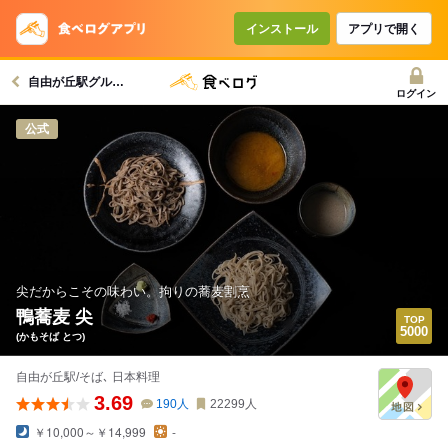
インストール
アプリで開く
自由が丘駅グルメへ
ログイン
公式
尖だからこその味わい。拘りの蕎麦割烹
鴨蕎麦 尖
(かもそば とつ)
自由が丘駅/そば､ 日本料理
3.69
190
人
22299
人
￥10,000～￥14,999
-