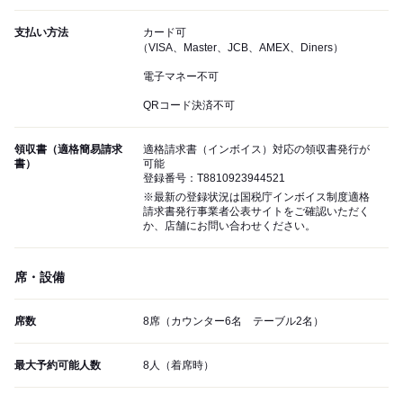
支払い方法
カード可
（VISA、Master、JCB、AMEX、Diners）
電子マネー不可
QRコード決済不可
領収書（適格簡易請求
適格請求書（インボイス）対応の領収書発行が
書）
可能
登録番号：T8810923944521
※最新の登録状況は国税庁インボイス制度適格
請求書発行事業者公表サイトをご確認いただく
か、店舗にお問い合わせください。
席・設備
席数
8席（カウンター6名 テーブル2名）
最大予約可能人数
8人（着席時）