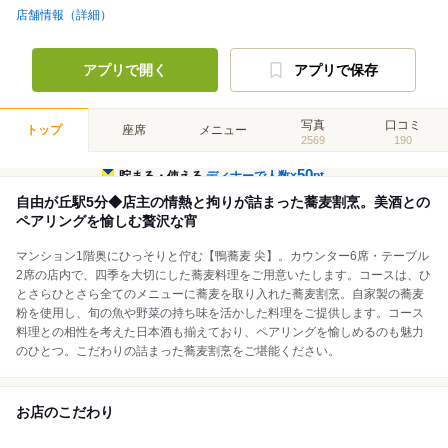
店舗情報（詳細）
アプリで開く
アプリで保存
写真
口コミ
トップ
座席
メニュー
2569
190
50
貯まる・使える
ディナーで人数×
pt
自由が丘駅5分◆店主の情熱と拘りが詰まった蕎麦割烹。美酒との
ペアリングを愉しむ贅沢な宵
マンション1階奥にひっそりと佇む【鴨蕎麦 尖】。カウンター6席・テーブル
2席の店内で、四季を大切にした蕎麦料理をご用意いたします。コースは、ひ
とさらひとさら全てのメニューに蕎麦を取り入れた蕎麦割烹。自家製の蕎麦
粉を使用し、旬の魚や野菜の持ち味を活かした料理をご提供します。コース
料理との相性を考えた日本酒も揃えており、ペアリングを愉しめるのも魅力
のひとつ。こだわりの詰まった蕎麦割烹をご堪能ください。
お店のこだわり