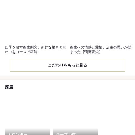
四季を映す蕎麦割烹。新鮮な驚きと味
蕎麦への情熱と愛情。店主の思いが詰
わいをコースで堪能
まった【鴨蕎麦尖】
こだわりをもっと見る
座席
カウンター
テーブル席