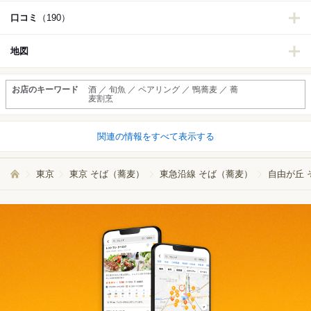
口コミ
（190）
地図
お店のキーワード
酒 ／ 旬魚 ／ ペアリング ／ 鴨蕎麦 ／ 蕎
麦割烹
関連の情報をすべて表示する
東京
東京 そば（蕎麦）
東急沿線 そば（蕎麦）
自由が丘 