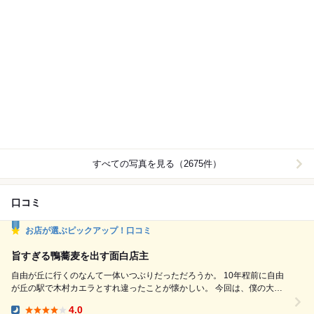
すべての写真を見る（2675件）
口コミ
お店が選ぶピックアップ！口コミ
旨すぎる鴨蕎麦を出す面白店主
自由が丘に行くのなんて一体いつぶりだっただろうか。 10年程前に自由
が丘の駅で木村カエラとすれ違ったことが懐かしい。 今回は、僕の大好
きな飲食店の料理長にお誘いを受けて、自由が丘の旨い蕎麦屋で飲むこと
4.0
になっておりました。 どこのお店で飲むのかは事前に聞いておらず。ワ