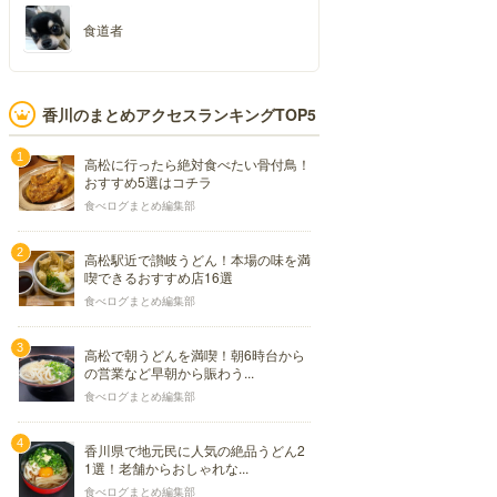
食道者
香川のまとめアクセスランキングTOP5
高松に行ったら絶対食べたい骨付鳥！
おすすめ5選はコチラ
食べログまとめ編集部
高松駅近で讃岐うどん！本場の味を満
喫できるおすすめ店16選
食べログまとめ編集部
高松で朝うどんを満喫！朝6時台から
の営業など早朝から賑わう...
食べログまとめ編集部
香川県で地元民に人気の絶品うどん2
1選！老舗からおしゃれな...
食べログまとめ編集部