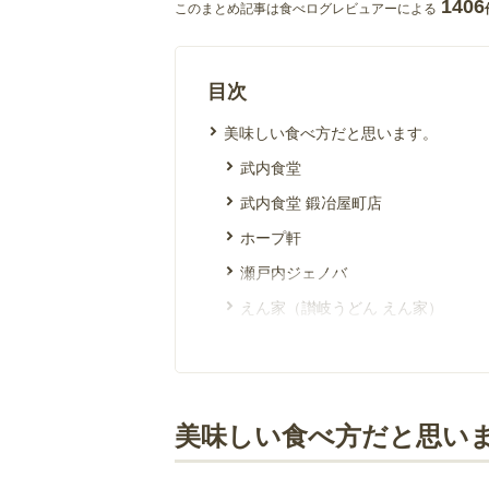
1406
このまとめ記事は食べログレビュアーによる
目次
美味しい食べ方だと思います。
武内食堂
武内食堂 鍛冶屋町店
ホープ軒
瀬戸内ジェノバ
えん家（讃岐うどん えん家）
豚骨らーめん 華香
麺屋 空
天下一品 屋島店
美味しい食べ方だと思い
とうか食堂
香川製麺所 東かがわ店