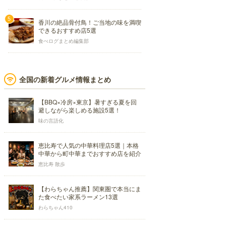
香川の絶品骨付鳥！ご当地の味を満喫
できるおすすめ店5選
食べログまとめ編集部
全国の新着グルメ情報まとめ
【BBQ×冷房×東京】暑すぎる夏を回
避しながら楽しめる施設5選！
味の言語化
恵比寿で人気の中華料理店5選｜本格
中華から町中華までおすすめ店を紹介
恵比寿 散歩
【わらちゃん推薦】関東圏で本当にま
た食べたい家系ラーメン13選
わらちゃん410