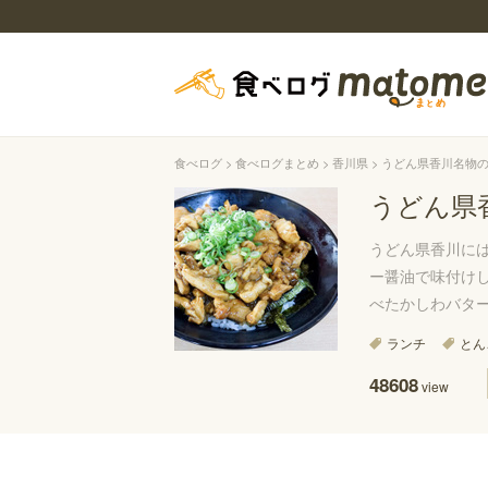
食べログ
食べログまとめ
香川県
うどん県香川名物の
うどん県
うどん県香川に
ー醤油で味付け
べたかしわバタ
ランチ
とん
48608
view