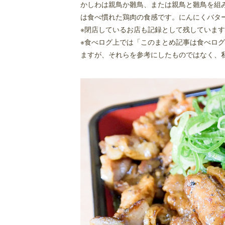
かしわは親鳥か雛鳥、または親鳥と雛鳥を組
紹興酒家
は食べ慣れた鶏肉の食感です。にんにくバタ
エビス【番外編うどんバージョン】
※閉店しているお店も記録として残していま
※食べログ上では「このまとめ記事は食べロ
川裕（ラーメン 川裕）
ますが、それらを参考にしたものではなく、
ほのぼの
宝来軒
お食事処 大元
麺屋 がんてつ
華香（横浜家系らーめん 華香）