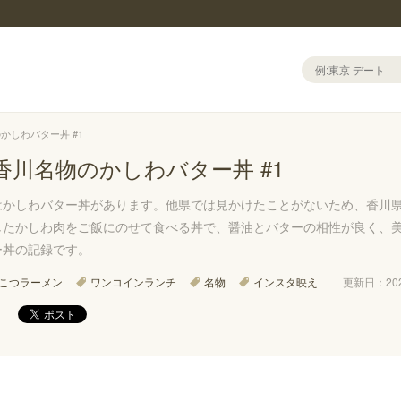
かしわバター丼 #1
香川名物のかしわバター丼 #1
はかしわバター丼があります。他県では見かけたことがないため、香川
したかしわ肉をご飯にのせて食べる丼で、醤油とバターの相性が良く、
ー丼の記録です。
こつラーメン
ワンコインランチ
名物
インスタ映え
更新日：2026/