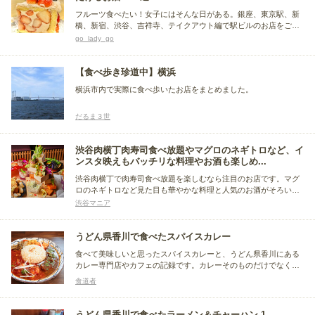
フルーツ食べたい！女子にはそんな日がある。銀座、東京駅、新
橋、新宿、渋谷、吉祥寺、テイクアウト編で駅ビルのお店をご紹
介。ビタミン吸収と共に甘さも補給。ケーキよりも罪悪感ナシ。
go_lady_go
でもたまにはフルーツの下にアイスぎっしりの、超ギルティーな
の、食べてもいいよね。（閉店などにより都度マイナーチェン
ジ）
【食べ歩き珍道中】横浜
横浜市内で実際に食べ歩いたお店をまとめました。
だるま３世
渋谷肉横丁肉寿司食べ放題やマグロのネギトロなど、イ
ンスタ映えもバッチリな料理やお酒も楽しめ...
渋谷肉横丁で肉寿司食べ放題を楽しむなら注目のお店です。マグ
ロのネギトロなど見た目も華やかな料理と人気のお酒がそろい、
インスタ映えする食事や飲み会にもぴったりです。渋谷肉横丁肉
渋谷マニア
寿司食べ放題やマグロのネギトロなど、インスタ映えもバッチリ
な料理やお酒も楽しめるお店！
うどん県香川で食べたスパイスカレー
食べて美味しいと思ったスパイスカレーと、うどん県香川にある
カレー専門店やカフェの記録です。カレーそのものだけでなく、
副菜や盛り付け方にもお店ごとの個性を感じます。記録として残
食道者
しておこうと思ったお店をまとめています。
うどん県香川で食べたラーメン＆チャーハン 1