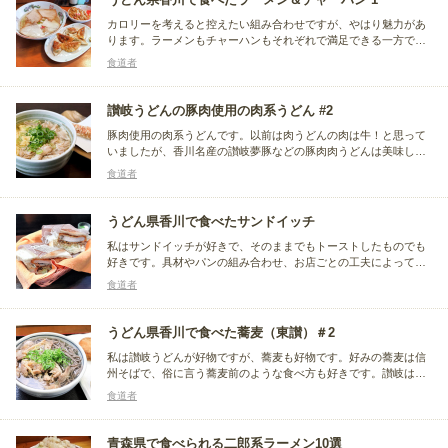
カロリーを考えると控えたい組み合わせですが、やはり魅力があ
ります。ラーメンもチャーハンもそれぞれで満足できる一方で、
この組み合わせだからこそより美味しく感じる時があります。う
食道者
まく組み合わされば、ラーメンのスープはチャーハンのスープ代
わりになり、具はおかずになります。
讃岐うどんの豚肉使用の肉系うどん #2
豚肉使用の肉系うどんです。以前は肉うどんの肉は牛！と思って
いましたが、香川名産の讃岐夢豚などの豚肉肉うどんは美味しい
です。讃岐夢豚に限らず、豚肉使用の肉うどん＆肉ぶっかけ冷の
食道者
まとめと言うよりも記録です。
うどん県香川で食べたサンドイッチ
私はサンドイッチが好きで、そのままでもトーストしたものでも
好きです。具材やパンの組み合わせ、お店ごとの工夫によって印
象が大きく変わる料理だと思います。うどん県香川にあるお店で
食道者
いただいたサンドイッチを、まとめというよりも記録として残し
ています。
うどん県香川で食べた蕎麦（東讃）＃2
私は讃岐うどんが好物ですが、蕎麦も好物です。好みの蕎麦は信
州そばで、俗に言う蕎麦前のような食べ方も好きです。讃岐はう
どん県なので、好きな讃岐うどんを日常的に食べていますが、た
食道者
まに蕎麦が食べたくなり足を運びます。香川県下で食べた蕎麦の
まとめというよりも、これまでに食べた記録として残していま
す。
青森県で食べられる二郎系ラーメン10選