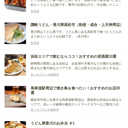
とても美味しい食べ物だと思います。四国４県で鰻を食べたまと
めというよりも記録です。数年の記録なので、今は無いメニュー
や、閉店または休業しているお店もある場合があります。
食道者
讃岐うどん・香川県高松市（勅使・成合・上天神周辺）
香川県はうどん県です。うどん県にある高松市で食べたうどんの
まとめというよりも記録です。（全14店）
食道者
浜松エリアで飲むならココ！おすすめの居酒屋10選
静岡県の西部にある浜松は、浜名湖や天竜川などの豊かな自然に
恵まれた魅力的なエリアです。北には富士山をはじめとする山々
が連なり、海の幸や山の幸など食材の宝庫としても知られ、さま
食べログまとめ編集部
ざまなご当地グルメと出会えます。そこで今回は、浜松エリアの
居酒屋に注目し、おすすめのお店をまとめました。
馬車道駅周辺で焼き鳥を食べたい！おすすめのお店20
選
横浜市中区に位置する馬車道駅周辺は、歴史的な街並みが残るエ
リアで、赤レンガ倉庫や横浜ランドマークタワーなど観光スポッ
トが豊富です。グルメでは、横浜中華街が近く、本格的な中華料
食べログまとめ編集部
理や地元の洋食、スイーツが楽しめます。この記事では、その馬
車道駅周辺にある、おすすめの焼き鳥店をまとめました。
うどん県香川のお弁当 ＃1