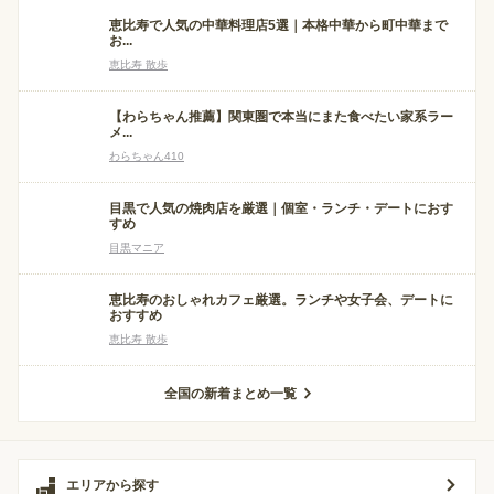
恵比寿で人気の中華料理店5選｜本格中華から町中華まで
お...
恵比寿 散歩
【わらちゃん推薦】関東圏で本当にまた食べたい家系ラー
メ...
わらちゃん410
目黒で人気の焼肉店を厳選｜個室・ランチ・デートにおす
すめ
目黒マニア
恵比寿のおしゃれカフェ厳選。ランチや女子会、デートに
おすすめ
恵比寿 散歩
全国の新着まとめ一覧
エリアから探す