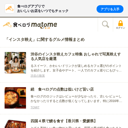
食べログアプリで
アプリを入手
おいしいお店をいつでもチェック
ログイン
「インスタ映え」に関するグルメ情報まとめ
渋谷のインスタ映えカフェ特集 おしゃれで写真映えす
る人気店を厳選
るスイーツ、かわいいドリンクが楽しめるカフェ選びのポイント
を紹介します。女子会やデート、一人でのカフェ巡りにもぴった
りな、渋谷駅周辺の注目店を見つけたい方におすすめです。渋谷
渋谷の散策
のインスタ映えカフェ特集 おしゃれで写真映えする人気店を厳選
続 食べログの点数は低いけど旨い店
食べログのロジックはレビューが少なかったり、古いレビューし
かなかったりすると点数が低くなってしまいます。特に2016年9
月の大幅なアルゴリズム変更で、多くの名店が3.0に落ちてしまい
TOMIT
ました。ここでは点数が3.5未満でも旨い、隠れた名店をピックア
ップします。
四国４県で鰻を食す【香川県・愛媛県】