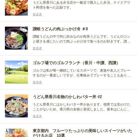
うどん県香川にある弁当店や一般店で購入した弁当、テイクアウ
ト料理を食べた記録です。
食道者
讃岐うどんの肉ぶっかけ冷 ＃8
讃岐うどんの中で特に好みなのが肉系うどんです。うどんのコシ
と硬さを感じたいので肉ぶっかけ冷で食べるのが好きです。讃岐
うどんの肉ぶっかけ冷を食べたまとめというよりも記録です。
食道者
ゴルフ場でのゴルフランチ（香川・中讃、西讃）
ゴルフは私が唯一継続しているスポーツで、家族や友人とプレー
するのが一番楽しいですが、仕事絡みでプレーすることもありま
す。私の食の備忘録は仕事絡み以外を記録しているため、ここで
食道者
は仕事以外でゴルフをした時に食べたゴルフランチを、まとめと
いうより記録として残しています。
うどん県香川名物のかしわバター丼 #2
うどん県香川にはかしわバター丼があります。他県では見かけた
ことがないため、香川県の名物と表現しました。基本はにんにく
バター醤油で味付けしたかしわ肉をご飯にのせて食べる丼で、醤
食道者
油とバターの相性が良く、美味しい組み合わせだと思います。香
川県で食べたかしわバター丼の記録です。
東京都内 フルーツたっぷりの美味しいスイーツがいた
だけるお店 10選