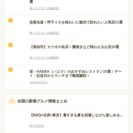
選
食べログまとめ編集部
佐賀名産！呼子イカを味わいに観光で訪れたい人気店11選
食べログまとめ編集部
【高知市】カツオの名店！藁焼きなど味わえるお店10選
食べログまとめ編集部
栄・HAERA（ハエラ）のおすすめレストラン10選！デー
ト・記念日からランチまで徹底解説！
yama101215
全国の新着グルメ情報まとめ
【BBQ×冷房×東京】暑すぎる夏を回避しながら楽しめる...
味の言語化