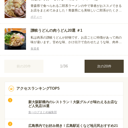
青森県で食べられる二郎系ラーメンの中で筆者がおススメできる
お店をまとめてみました！青森県にも美味しい二郎系がたくさん
ありますよ☆参考になれば嬉しいです！（2026年3月更新）
ポティー
讃岐うどんの肉うどん20選 ＃1
私は肉系の讃岐うどんが好物です。お店ごとに特徴があって肉の
味が違います。甘めな味、かけ出汁で合わせたような味、肉本来
の味などがあります。玉スラ、わかめ、こんにゃくなど、肉と一
食道者
緒に入る具材も様々です。好物の讃岐うどんの肉うどん。特に寒
い時季には食べたくなる讃岐うどんの種類です。
1/36
前の20件
次の20件
アクセスランキングTOP5
新大阪駅構内のレストラン！大阪グルメが味わえるお店な
ど人気店16選
食べログまとめ編集部
広島県内でお好み焼き！広島駅近くなど地元民おすすめ21