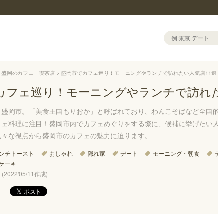
盛岡のカフェ・喫茶店
盛岡市でカフェ巡り！モーニングやランチで訪れたい人気店11選
カフェ巡り！モーニングやランチで訪れた
・盛岡市。「美食王国もりおか」と呼ばれており、わんこそばなど全国
フェ料理に注目！盛岡市内でカフェめぐりをする際に、候補に挙げたい
色々な視点から盛岡市のカフェの魅力に迫ります。
ンチトースト
おしゃれ
隠れ家
デート
モーニング・朝食
ケーキ
(2022/05/11作成)