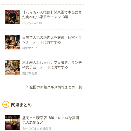
【わらちゃん推薦】関東圏で本当にま
た食べたい家系ラーメン13選
わらちゃん410
目黒で人気の焼肉店を厳選｜個室・ラ
ンチ・デートにおすすめ
目黒マニア
恵比寿のおしゃれカフェ厳選。ランチ
や女子会、デートにおすすめ
恵比寿 散歩
全国の新着グルメ情報まとめ一覧
関連まとめ
盛岡市の喫茶店18選！レトロな雰囲
気の老舗など
食べログまとめ編集部