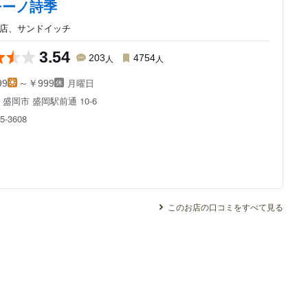
チーノ詩季
茶店、サンドイッチ
3.54
203
人
4754
人
月曜日
99
～￥999
県
盛岡市 盛岡駅前通 10-6
5-3608
このお店の口コミをすべて見る