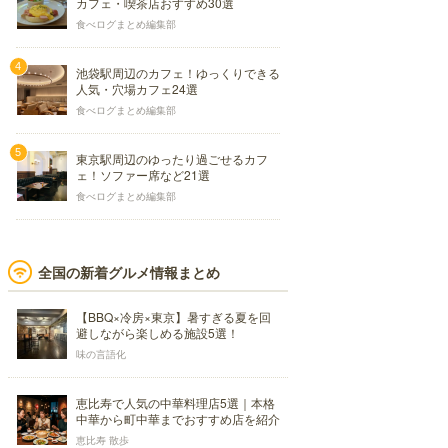
カフェ・喫茶店おすすめ30選
食べログまとめ編集部
池袋駅周辺のカフェ！ゆっくりできる
人気・穴場カフェ24選
食べログまとめ編集部
東京駅周辺のゆったり過ごせるカフ
ェ！ソファー席など21選
食べログまとめ編集部
全国の新着グルメ情報まとめ
【BBQ×冷房×東京】暑すぎる夏を回
避しながら楽しめる施設5選！
味の言語化
恵比寿で人気の中華料理店5選｜本格
中華から町中華までおすすめ店を紹介
恵比寿 散歩