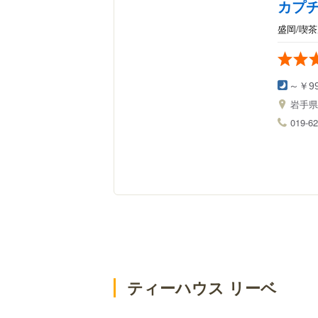
カプ
盛岡/喫
～￥9
岩手
019-62
ティーハウス リーベ