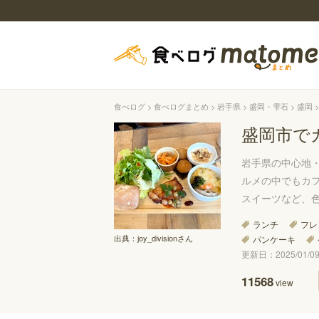
食べログ
食べログまとめ
岩手県
盛岡・雫石
盛岡
盛岡市で
岩手県の中心地
ルメの中でもカ
スイーツなど、
ランチ
フレ
出典：
joy_divisionさん
パンケーキ
更新日：2025/01/09 
11568
view