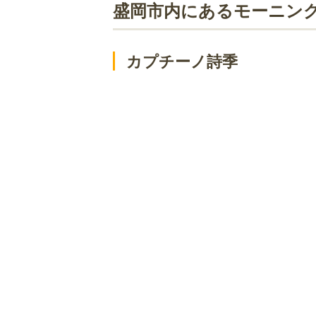
NAGASAWA COFFEE
盛岡市内にあるモーニン
mi cafe
ねるどりっぷ珈琲 機屋
カプチーノ詩季
SoRa cafe feat.waffle cafe Sign
花水木カフェ