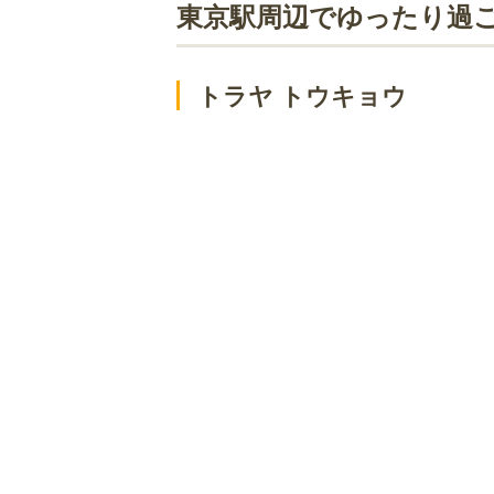
東京駅周辺でゆったり過ごせるカフェ
東京駅周辺でゆったり過
cafe VAVA
デリス 銀座店
トラヤ トウキョウ
アナログ八重洲
銀座フィッシュバーガー NAGOMI
東京駅周辺でゆったり過ごせるカフェ
トシ・ヨロイヅカ 東京
銀座のジンジャー 銀座本店
ザ・ラウンジ byアマン
カフェ ウィーン 日本橋三越本店
ザ パレス ラウンジ
マルゼンカフェ 日本橋店
ブルックリン ロースティング カン
ジージーコー