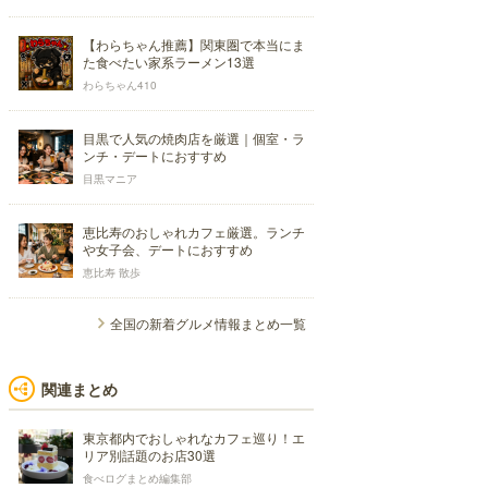
【わらちゃん推薦】関東圏で本当にま
た食べたい家系ラーメン13選
わらちゃん410
目黒で人気の焼肉店を厳選｜個室・ラ
ンチ・デートにおすすめ
目黒マニア
恵比寿のおしゃれカフェ厳選。ランチ
や女子会、デートにおすすめ
恵比寿 散歩
全国の新着グルメ情報まとめ一覧
関連まとめ
東京都内でおしゃれなカフェ巡り！エ
リア別話題のお店30選
食べログまとめ編集部