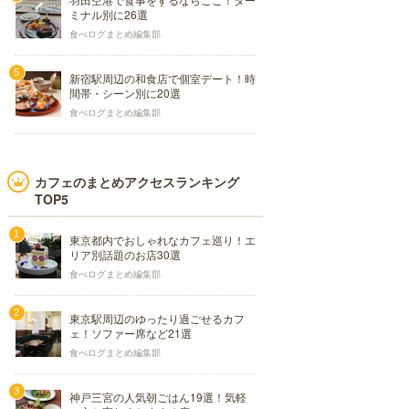
ミナル別に26選
食べログまとめ編集部
新宿駅周辺の和食店で個室デート！時
間帯・シーン別に20選
食べログまとめ編集部
カフェのまとめアクセスランキング
TOP5
東京都内でおしゃれなカフェ巡り！エ
リア別話題のお店30選
食べログまとめ編集部
東京駅周辺のゆったり過ごせるカフ
ェ！ソファー席など21選
食べログまとめ編集部
神戸三宮の人気朝ごはん19選！気軽