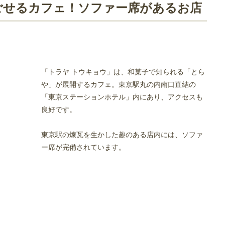
！カップルシートがあるお店
ごせるカフェ！ソファー席があるお店
「トラヤ トウキョウ」は、和菓子で知られる「とら
！席が広いお店
や」が展開するカフェ。東京駅丸の内南口直結の
「東京ステーションホテル」内にあり、アクセスも
良好です。
東京駅の煉瓦を生かした趣のある店内には、ソファ
ー席が完備されています。
パニー 東京国際フォーラム店