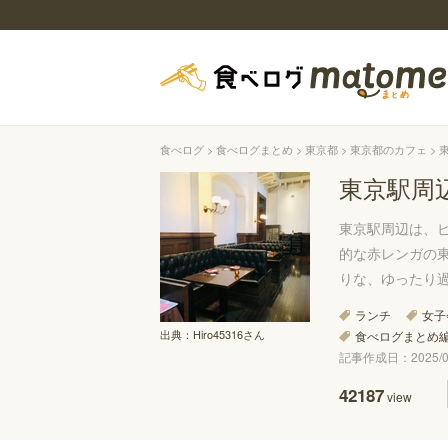
食べログ
食べログまとめ
東京都
東京都のカフェ
東京駅周
東京駅周辺は、
的な赤レンガの
りな、ゆったり
ランチ
女子
出典：
Hiro45316さん
食べログまとめ
記事作成日：2025/02
42187
view