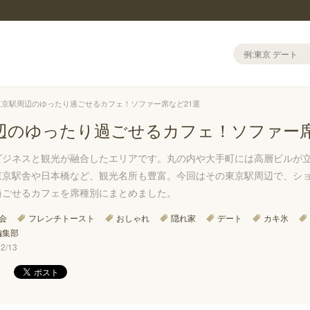
東京駅周辺のゆったり過ごせるカフェ！ソファー席など21選
辺のゆったり過ごせるカフェ！ソファー席
ビジネスと観光が融合したエリアです。丸の内や大手町には高層ビルが
東京駅舎や日本橋など、観光名所も豊富。今回はその東京駅周辺で、シ
過ごせるカフェを席種別にまとめました。
会
フレンチトースト
おしゃれ
隠れ家
デート
カキ氷
編集部
/13