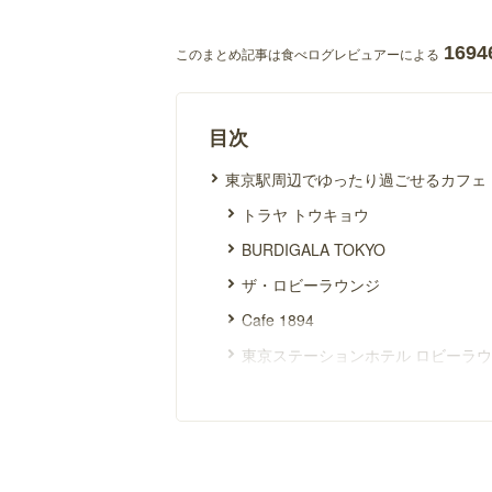
1694
このまとめ記事は食べログレビュアーによる
目次
東京駅周辺でゆったり過ごせるカフェ
トラヤ トウキョウ
BURDIGALA TOKYO
ザ・ロビーラウンジ
Cafe 1894
東京ステーションホテル ロビーラ
THE FRONT ROOM
ブルディガラカフェ 大丸東京店
ブルガリ ラウンジ