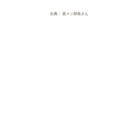
KAITEKI CAFE
出典：
昼メシ部長さん