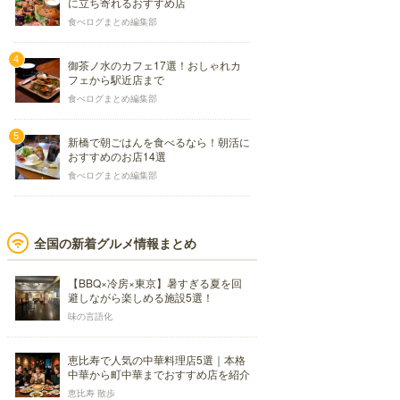
に立ち寄れるおすすめ店
食べログまとめ編集部
御茶ノ水のカフェ17選！おしゃれカ
フェから駅近店まで
食べログまとめ編集部
新橋で朝ごはんを食べるなら！朝活に
おすすめのお店14選
食べログまとめ編集部
全国の新着グルメ情報まとめ
【BBQ×冷房×東京】暑すぎる夏を回
避しながら楽しめる施設5選！
味の言語化
恵比寿で人気の中華料理店5選｜本格
中華から町中華までおすすめ店を紹介
恵比寿 散歩