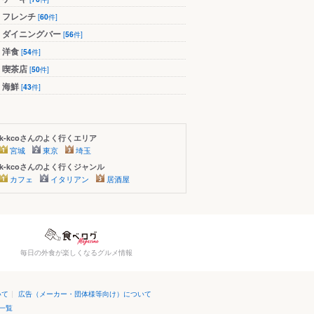
フレンチ
[
60
件]
ダイニングバー
[
56
件]
洋食
[
54
件]
喫茶店
[
50
件]
海鮮
[
43
件]
k-kcoさんのよく行くエリア
宮城
東京
埼玉
k-kcoさんのよく行くジャンル
カフェ
イタリアン
居酒屋
毎日の外食が楽しくなるグルメ情報
いて
|
広告（メーカー・団体様等向け）について
一覧