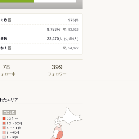
件
コミ数
976
？
枚
真
9,783
53,025
人
問者数
23,470
(先週4人)
いね！
54,922
？
78
399
フォロー中
フォロワー
れたエリア