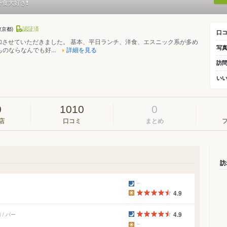
外食大好き❗
認証済
東京都)
口
ら参加させていただきました。 基本、平日ランチ、洋食、エスニック系が多め
写
のならなんでも好...
詳細を見る
訪
い
0
1010
0
店
口コミ
まとめ
訪
4.9
4.9
/ バー