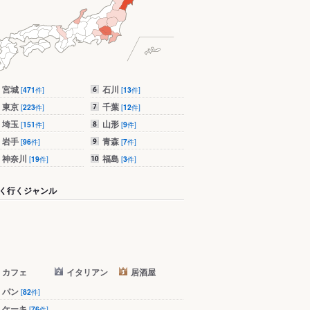
宮城
石川
[
471
件]
[
13
件]
東京
千葉
[
223
件]
[
12
件]
埼玉
山形
[
151
件]
[
9
件]
岩手
青森
[
96
件]
[
7
件]
神奈川
福島
[
19
件]
[
3
件]
く行くジャンル
カフェ
イタリアン
居酒屋
パン
[
82
件]
ケーキ
[
76
件]