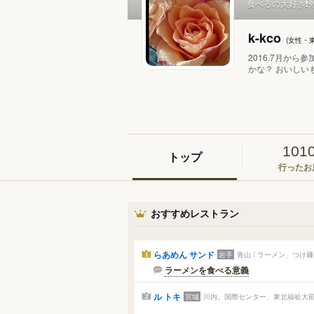
食べるの大好き❗
k-kco
(女性・
2016.7月か
かな？ おいしいも
101
トップ
行ったお
おすすめレストラン
らあめん サンド
岩手
青山 / ラーメン、つけ麺
1
ラーメンを食べる意義
ル トキ
宮城
川内、国際センター、東北福祉大前 
2