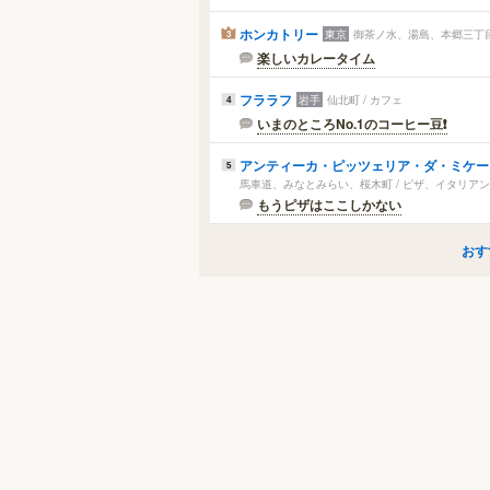
ホンカトリー
東京
御茶ノ水、湯島、本郷三丁目
3
楽しいカレータイム
フララフ
岩手
仙北町 / カフェ
4
いまのところNo.1のコーヒー豆❗
アンティーカ・ピッツェリア・ダ・ミケー
5
馬車道、みなとみらい、桜木町 / ピザ、イタリア
もうピザはここしかない
おす