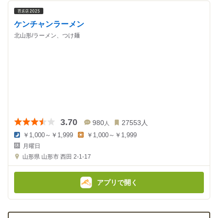
ケンチャンラーメン
北山形/ラーメン、つけ麺
3.70
980
27553
人
人
￥1,000～￥1,999
￥1,000～￥1,999
夜
昼
月曜日
の
の
金
金
山形県
山形市 西田 2-1-17
額
額
:
:
アプリで開く