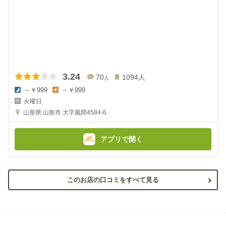
3.24
70
1094
人
人
～￥999
～￥999
夜
昼
火曜日
の
の
金
金
山形県
山形市 大字風間4584-6
額
額
:
:
アプリで開く
このお店の口コミをすべて見る