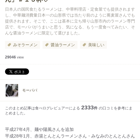
日本人の国民食たるラーメンは、中華料理店・定食屋でも提供されます
し、中華麺消費量日本一の山形県では当たり前のように蕎麦屋さんでも
提供されます。そこで、ここは基本に立ち帰り山形市内のラーメン専門
店で、モーパパがうまいと思う、気になる、もう一度食べてみたい、そ
んな醤油ラーメンに限定して選びました。
みそラーメン
醤油ラーメン
美味しい
29046
view
モーパパ
2333
このまとめ記事は食べログレビュアーによる
件
の口コミを参考にま
とめました。
平成27年4月、麺や陽風さんを追加
平成28年1月、赤湯とんとんラーメンさん・みなみのとんとんさん