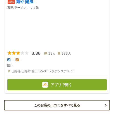
麺や 陽風
蔵王/ラーメン、つけ麺
3.36
35
373
人
人
-
-
夜
昼
-
の
の
金
金
山形県
山形市 飯田 5-5-36
レジデンスアベ １F
額
額
:
:
アプリで開く
このお店の口コミをすべて見る