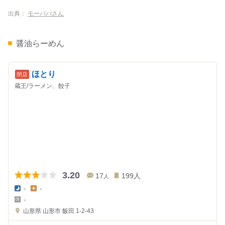
出典：
モーパパさん
醤油らーめん
ほとり
蔵王/ラーメン、餃子
3.20
17
199
人
人
-
-
夜
昼
-
の
の
金
金
山形県
山形市 飯田 1-2-43
額
額
:
: