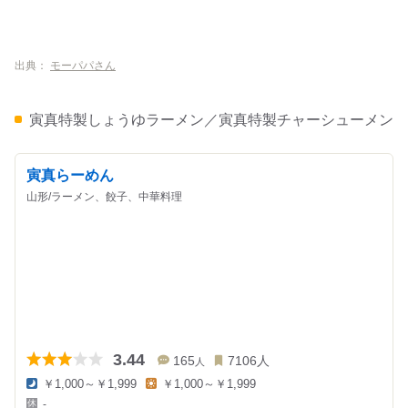
出典：
モーパパさん
寅真特製しょうゆラーメン／寅真特製チャーシューメン
寅真らーめん
山形/ラーメン、餃子、中華料理
3.44
165
7106
人
人
￥1,000～￥1,999
￥1,000～￥1,999
夜
昼
-