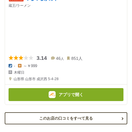
蔵王/ラーメン
3.14
46
851
人
人
-
～￥999
夜
昼
木曜日
の
の
金
金
山形県
山形市 成沢西 5-4-28
額
額
:
:
アプリで開く
このお店の口コミをすべて見る