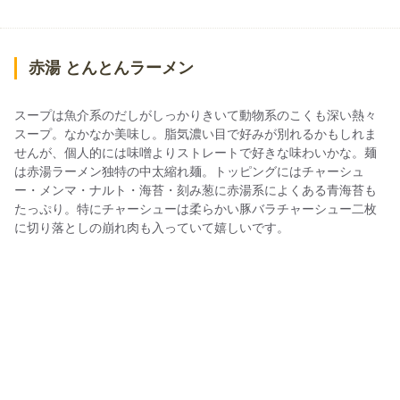
赤湯 とんとんラーメン
スープは魚介系のだしがしっかりきいて動物系のこくも深い熱々
スープ。なかなか美味し。脂気濃い目で好みが別れるかもしれま
せんが、個人的には味噌よりストレートで好きな味わいかな。麺
は赤湯ラーメン独特の中太縮れ麺。トッピングにはチャーシュ
ー・メンマ・ナルト・海苔・刻み葱に赤湯系によくある青海苔も
たっぷり。特にチャーシューは柔らかい豚バラチャーシュー二枚
に切り落としの崩れ肉も入っていて嬉しいです。