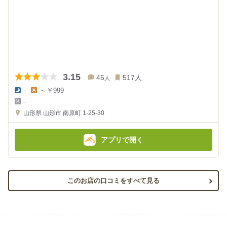
3.15
45
517
人
人
-
～￥999
夜
昼
-
の
の
金
金
山形県
山形市 南原町 1-25-30
額
額
:
:
アプリで開く
このお店の口コミをすべて見る