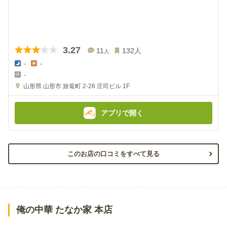
3.27
11
132
人
人
-
-
夜
昼
-
の
の
金
金
山形県
山形市 旅篭町 2-26
庄司ビル 1F
額
額
:
:
アプリで開く
このお店の口コミをすべて見る
俺の中華 たなか家 本店