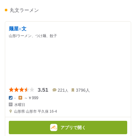
丸文ラーメン
麺屋○文
山形/ラーメン、つけ麺、餃子
3.51
221
3796
人
人
-
～￥999
夜
昼
水曜日
の
の
金
金
山形県
山形市 平久保 16-4
額
額
:
:
アプリで開く