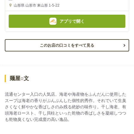
の
の
金
金
山形県
山形市 東山形 1-5-22
額
額
:
:
アプリで開く
このお店の口コミをすべて見る
麺屋○文
流通センター入口の人気店。海老や海産物をふんだんに使用した
スープは海老の香りがぷんぷんした個性的秀作。それでいて生臭
さくなく鮮やかな香ばしさのみ残る絶妙の味作り。干し海老、有
頭海老ロースト、干し貝柱といった乾物の香ばしさを凝縮しつつ
も乾物臭くない完成度の高い逸品。