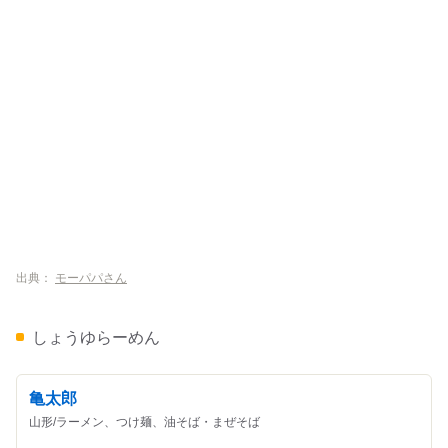
出典：
モーパパさん
しょうゆらーめん
亀太郎
山形/ラーメン、つけ麺、油そば・まぜそば