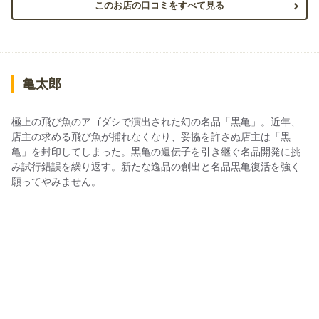
このお店の口コミをすべて見る
亀太郎
極上の飛び魚のアゴダシで演出された幻の名品「黒亀」。近年、
店主の求める飛び魚が捕れなくなり、妥協を許さぬ店主は「黒
亀」を封印してしまった。黒亀の遺伝子を引き継ぐ名品開発に挑
み試行錯誤を繰り返す。新たな逸品の創出と名品黒亀復活を強く
願ってやみません。