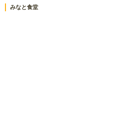
みなと食堂
ル ムロン デ オワゾ
ミッシェル・ブラッスリー
フレンチ食堂 セゾン
その他八戸にあるランチのおすすめ店
BOUCHON礼
麺屋やだら
鶴よし