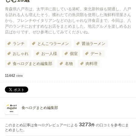
青森県八戸市は、太平洋に面している港町。東北新幹線も開通し、八戸
を訪れる人も増えたそう。獲れたての魚貝類を使用した海鮮料理屋さん
から、フレンチやイタリアンなどのおしゃれな洋食店まで。今回は、八
戸のランチにおすすめなお店をまとめました。地元グルメを楽しめるお
店ばかりです。ぜひ参考にしてみてくださいね。
ランチ
とんこつラーメン
醤油ラーメン
おしゃれ
お一人様
個室
デート
食べログまとめ編集部
名物
肉料理
11442
view
食べログまとめ編集部
3273
このまとめ記事は食べログレビュアーによる
件
の口コミを参考にま
とめました。