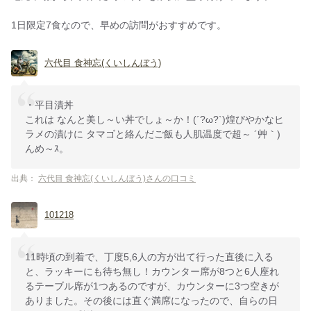
1日限定7食なので、早めの訪問がおすすめです。
六代目 食神忘(くいしんぼう)
・平目漬丼
これは なんと美し～い丼でしょ～か！(´?ω?`)煌びやかなヒ
ラメの漬けに タマゴと絡んだご飯も人肌温度で超～ ´艸｀)
んめ～ｽ。
出典：
六代目 食神忘(くいしんぼう)さんの口コミ
101218
11時頃の到着で、丁度5,6人の方が出て行った直後に入る
と、ラッキーにも待ち無し！カウンター席が8つと6人座れ
るテーブル席が1つあるのですが、カウンターに3つ空きが
ありました。その後には直ぐ満席になったので、自らの日