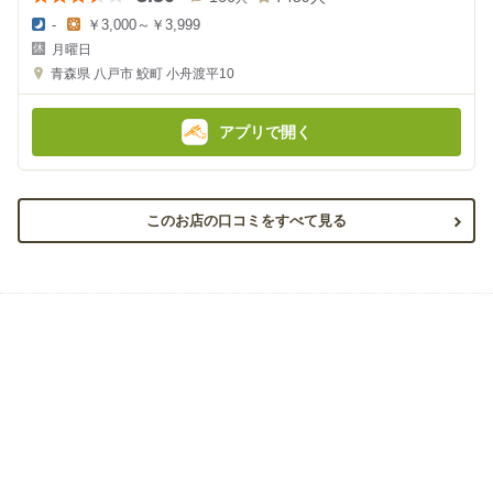
-
￥3,000～￥3,999
夜
昼
月曜日
の
の
金
金
青森県
八戸市 鮫町 小舟渡平10
額
額
:
:
アプリで開く
このお店の口コミをすべて見る