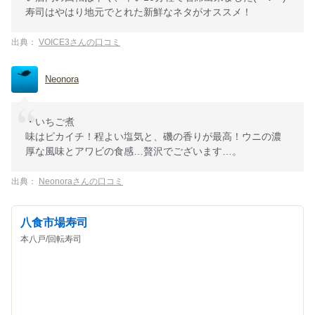
寿司はやはり地元でとれた新鮮なネタがオススメ！
出典：
VOICE3さんの口コミ
Neonora
・いちご煮
味はピカイチ！程よい塩気と、磯の香りが最高！ウニの濃
厚な風味とアワビの食感…贅沢でございます…。
出典：
Neonoraさんの口コミ
八食市場寿司
本八戸/回転寿司