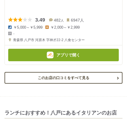
3.49
482
6947
人
人
￥5,000～￥5,999
￥2,000～￥2,999
夜
昼
-
の
の
金
金
青森県
八戸市 河原木 字神才22-2
八食センター
額
額
:
:
アプリで開く
このお店の口コミをすべて見る
ランチにおすすめ！八戸にあるイタリアンのお店