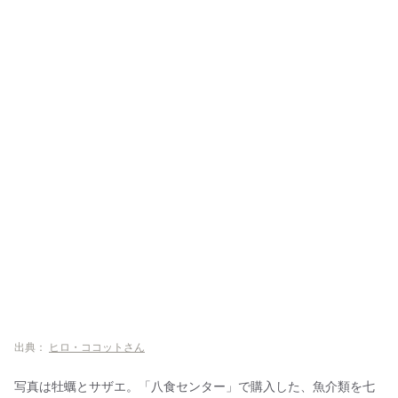
出典：
ヒロ・ココットさん
写真は牡蠣とサザエ。「八食センター」で購入した、魚介類を七