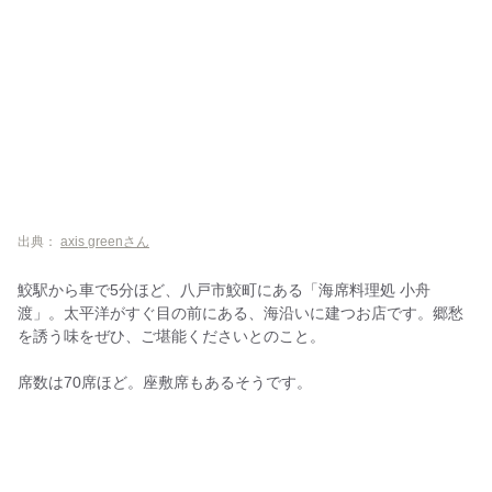
出典：
axis greenさん
鮫駅から車で5分ほど、八戸市鮫町にある「海席料理処 小舟
渡」。太平洋がすぐ目の前にある、海沿いに建つお店です。郷愁
を誘う味をぜひ、ご堪能くださいとのこと。
席数は70席ほど。座敷席もあるそうです。