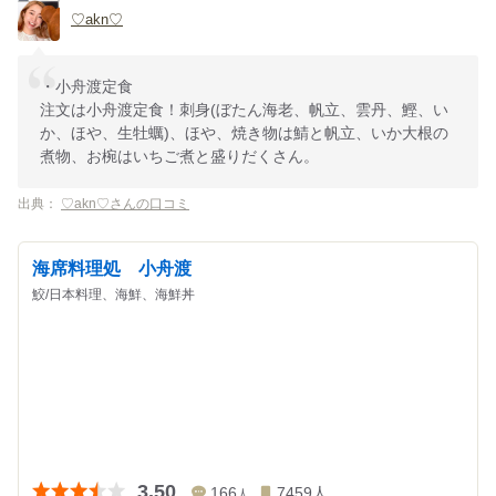
♡akn♡
・小舟渡定食
注文は小舟渡定食！刺身(ぼたん海老、帆立、雲丹、鰹、い
か、ほや、生牡蠣)、ほや、焼き物は鯖と帆立、いか大根の
煮物、お椀はいちご煮と盛りだくさん。
出典：
♡akn♡さんの口コミ
海席料理処 小舟渡
鮫/日本料理、海鮮、海鮮丼
3.50
166
7459
人
人