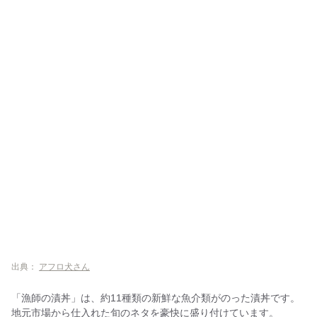
出典：
アフロ犬さん
「漁師の漬丼」は、約11種類の新鮮な魚介類がのった漬丼です。
地元市場から仕入れた旬のネタを豪快に盛り付けています。