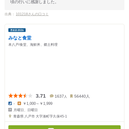
頃の行いに感謝しました。
出典：
101218さんの口コミ
みなと食堂
本八戸/食堂、海鮮丼、郷土料理
3.71
1637
56440
人
人
-
￥1,000～￥1,999
夜
昼
月曜日、日曜日
の
の
金
金
青森県
八戸市 大字湊町字久保45-1
額
額
:
: