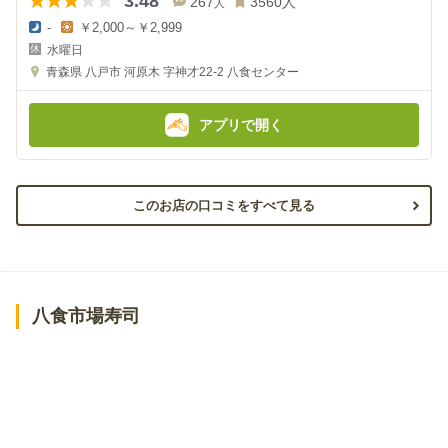
3.48
267
3560
人
人
-
￥2,000～￥2,999
夜
昼
水曜日
の
の
金
金
青森県
八戸市 河原木 字神才22-2
八食センター
額
額
:
:
アプリで開く
このお店の口コミをすべて見る
八食市場寿司