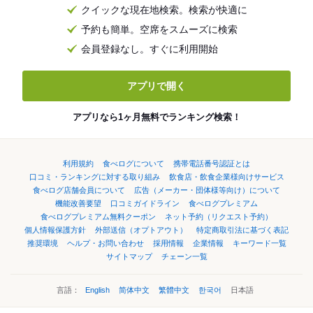
クイックな現在地検索。検索が快適に
予約も簡単。空席をスムーズに検索
会員登録なし。すぐに利用開始
アプリで開く
アプリなら1ヶ月無料でランキング検索！
利用規約
食べログについて
携帯電話番号認証とは
口コミ・ランキングに対する取り組み
飲食店・飲食企業様向けサービス
食べログ店舗会員について
広告（メーカー・団体様等向け）について
機能改善要望
口コミガイドライン
食べログプレミアム
食べログプレミアム無料クーポン
ネット予約（リクエスト予約）
個人情報保護方針
外部送信（オプトアウト）
特定商取引法に基づく表記
推奨環境
ヘルプ・お問い合わせ
採用情報
企業情報
キーワード一覧
サイトマップ
チェーン一覧
言語：
English
简体中文
繁體中文
한국어
日本語