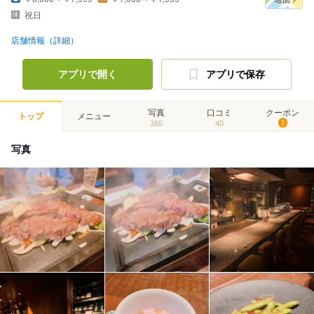
祝日
店舗情報（詳細）
アプリで開く
アプリで保存
写真
口コミ
クーポン
トップ
メニュー
365
40
1
写真