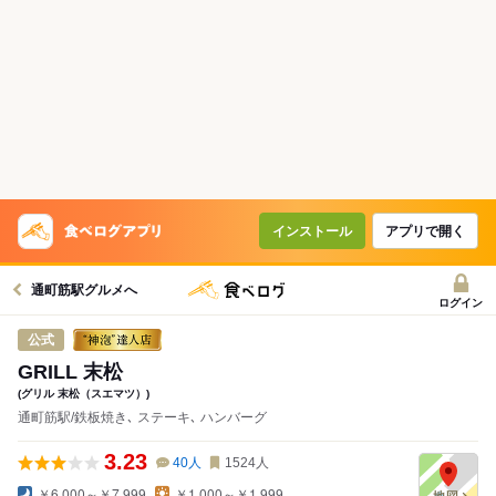
コースで使えるクーポン
戻る
クーポンを利用せず予約する
インストール
アプリで開く
通町筋駅グルメへ
ログイン
公式
GRILL 末松
(グリル 末松（スエマツ）)
通町筋駅/鉄板焼き､ ステーキ､ ハンバーグ
3.23
40
人
1524
人
￥6,000～￥7,999
￥1,000～￥1,999