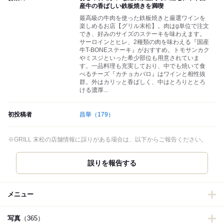
産牛の香ばしい鉄板焼きを満喫
最高級の牛肉を使った鉄板焼きと厳選ワインを
楽しめるお店【グリル末松】。肉はg単位で注文
でき、好みのサイズのステーキを味わえます。
サーロインとヒレ、2種類の肉を味わえる『国産
牛T-BONEステーキ』がおすすめ。トモサンカク
やミスジといった希少部位も用意されていま
す。一品料理も充実しており、中でも焼いて食
べるチーズ『カチョカバロ』はワインと相性抜
群。外はカリッと香ばしく、中はとろりととろ
ける濃厚...
初投稿者
昌華
（179）
※GRILL 末松の店舗情報に誤りがある場合は、以下からご報告ください。
誤りを報告する
メニュー
写真
（365）