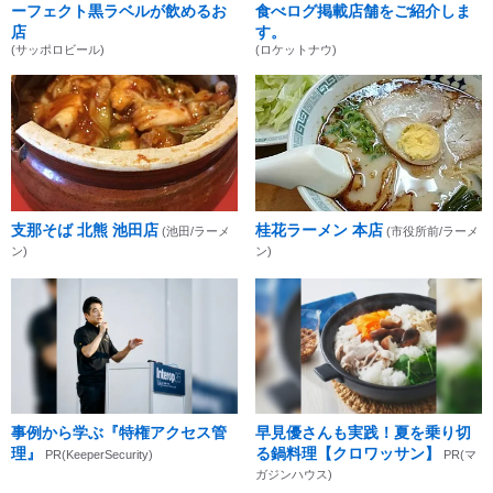
ーフェクト黒ラベルが飲めるお
食べログ掲載店舗をご紹介しま
店
す。
(サッポロビール)
(ロケットナウ)
支那そば 北熊 池田店
桂花ラーメン 本店
(池田/ラーメ
(市役所前/ラーメ
ン)
ン)
事例から学ぶ『特権アクセス管
早見優さんも実践！夏を乗り切
理』
る鍋料理【クロワッサン】
PR(KeeperSecurity)
PR(マ
ガジンハウス)