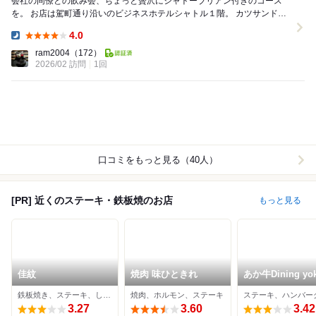
会社の同僚との飲み会、ちょっと贅沢にシャトーブリアン付きのコース
を。 お店は駕町通り沿いのビジネスホテルシャトル１階。 カツサンドが
特に絶品でした。 滅多に飲まない赤ワインを...
4.0
Dinner:
ram2004
（172）
2026/02 訪問
1回
口コミをもっと見る（40人）
[PR] 近くのステーキ・鉄板焼のお店
もっと見る
佳紋
焼肉 味ひときれ
あか牛Dining yok
yoka 鉄板&グリ
鉄板焼き、ステーキ、しゃぶしゃぶ
焼肉、ホルモン、ステーキ
ステーキ、ハンバー
3.27
3.60
3.42