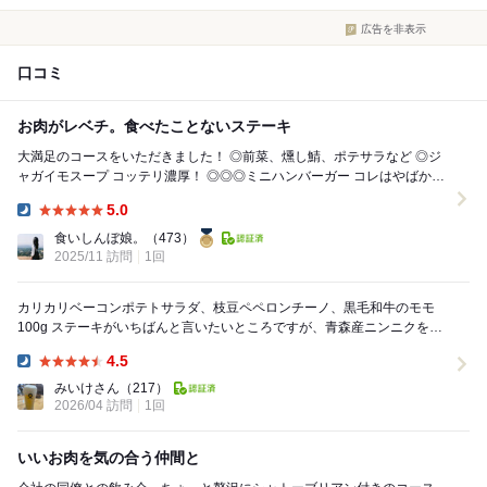
広告を非表示
口コミ
お肉がレベチ。食べたことないステーキ
大満足のコースをいただきました！ ◎前菜、燻し鯖、ポテサラなど ◎ジ
ャガイモスープ コッテリ濃厚！ ◎◎◎ミニハンバーガー コレはやばかっ
た！！！！！！ 水...
5.0
Dinner:
食いしんぼ娘。
（473）
2025/11 訪問
1回
カリカリベーコンポテトサラダ、枝豆ペペロンチーノ、黒毛和牛のモモ
100g ステーキがいちばんと言いたいところですが、青森産ニンニクを使
った枝豆のペペロンチーノが1番美味しかった。...
4.5
Dinner:
みいけさん
（217）
2026/04 訪問
1回
いいお肉を気の合う仲間と