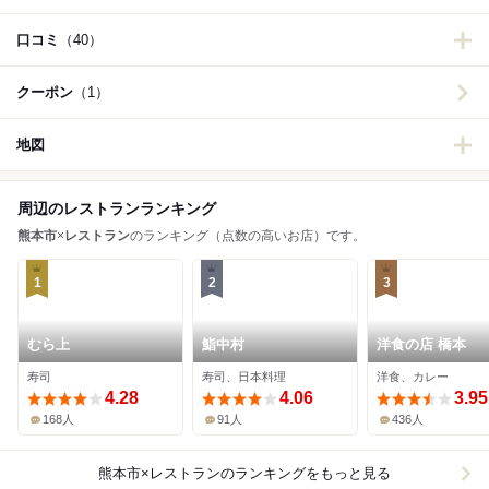
口コミ
（40）
クーポン
（1）
地図
周辺のレストランランキング
熊本市
×
レストラン
のランキング（点数の高いお店）です。
1
2
3
むら上
鮨中村
洋食の店 橋本
寿司
寿司、日本料理
洋食、カレー
4.28
4.06
3.95
168人
91人
436人
熊本市×レストラン
のランキングをもっと見る