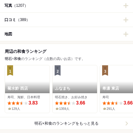
写真
（1207）
口コミ
（389）
地図
周辺の和食ランキング
明石
×
和食
のランキング（点数の高いお店）です。
1
2
3
菊水鮓 西店
ふなまち
希凛 東店
寿司、海鮮、日本料理
明石焼き、お好み焼き
寿司
3.83
3.66
3.66
129人
1359人
291人
明石×和食
のランキングをもっと見る