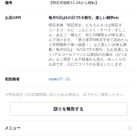
備考
【明石市桜町11-24から移転】
お店のPR
毎月5日は5の日で5％割引。楽しい雑学etc
明石名物「明石焼き」もちろんタコは明石ダ
コ！タコ・エビ・こんにゃく・チーズ・すじこ
ん・あなご・梅など、何と10種類もの味を楽し
んで頂けます。『壁の漢字596文字全て読めたら
１年間無料で食べ放題！』 など楽しい企画も満
載！毎月5日は「5の日で5％割引」もお見逃しな
く♪アルコールファンには絶品のお撮み（おつま
み）もご用意！お子様連れも安心、ゆっくりの
お店です。入口でゴリラがお迎えいたします。
初投稿者
maiko77
（0）
※明石焼き ゴの店舗情報に誤りがある場合は、以下からご報告ください。
誤りを報告する
メニュー