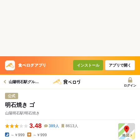
インストール
アプリで開く
山陽明石駅グルメへ
ログイン
公式
明石焼き ゴ
山陽明石駅/明石焼き
3.48
389
人
8613
人
～￥999
～￥999