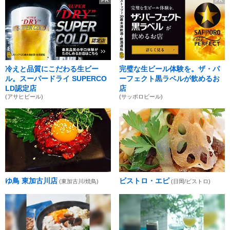
PR
PR
冷えと品質にこだわる生ビー
完璧な生ビール体験を。ザ・パ
ル。スーパードライ SUPERCO
ーフェクト黒ラベルが飲めるお
LD認定店
店
(アサヒビール)
(サッポロビール)
ゆ鳥 東加古川店
ビストロ・エピ
(東加古川/焼鳥)
(日岡/ビストロ)