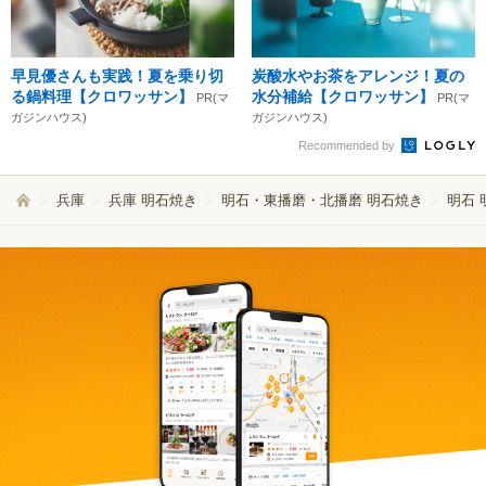
早見優さんも実践！夏を乗り切
炭酸水やお茶をアレンジ！夏の
る鍋料理【クロワッサン】
水分補給【クロワッサン】
PR(マ
PR(マ
ガジンハウス)
ガジンハウス)
Recommended by
兵庫
兵庫 明石焼き
明石・東播磨・北播磨 明石焼き
明石 