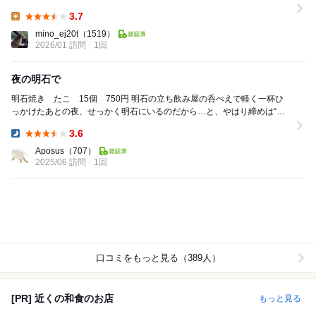
石焼きでも頂きましょう。いくつかチ...
3.7
Lunch:
mino_ej20t
（1519）
2026/01 訪問
1回
夜の明石で
明石焼き たこ 15個 750円 明石の立ち飲み屋の呑べえで軽く一杯ひ
っかけたあとの夜、せっかく明石にいるのだから…と、やはり締めは“玉
子焼”。そう、いわゆる「明石焼き」であ...
3.6
Dinner:
Aposus
（707）
2025/06 訪問
1回
口コミをもっと見る（389人）
[PR] 近くの和食のお店
もっと見る