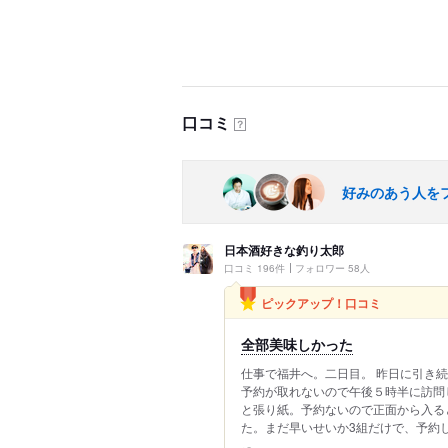
口コミ
？
好みのあう人を
日本酒好きな釣り太郎
口コミ 196件
フォロワー 58人
ピックアップ！口コミ
全部美味しかった
仕事で福井へ。二日目。 昨日に引き
予約が取れないので午後５時半に訪問
と張り紙。予約ないので正面から入る
た。まだ早いせいか3組だけで、予約して