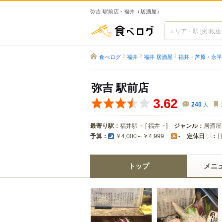
弥吉 駅前店 - 福井（居酒屋）
食べログ
食べログ
福井
福井 居酒屋
福井・芦原・永平
弥吉 駅前店
3.62
240
人
最寄り駅：
福井駅
[
福井
]
ジャンル：
居酒屋
予算：
定休日
：
￥4,000～￥4,999
-
トップ
メニ