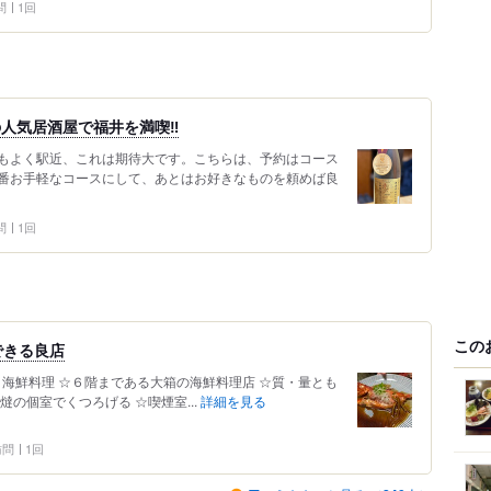
問
1回
の人気居酒屋で福井を満喫‼︎
もよく駅近、これは期待大です。こちらは、予約はコース
番お手軽なコースにして、あとはお好きなものを頼めば良
問
1回
この
できる良店
市 @ 海鮮料理 ☆６階まである大箱の海鮮料理店 ☆質・量とも
の個室でくつろげる ☆喫煙室...
詳細を見る
 訪問
1回