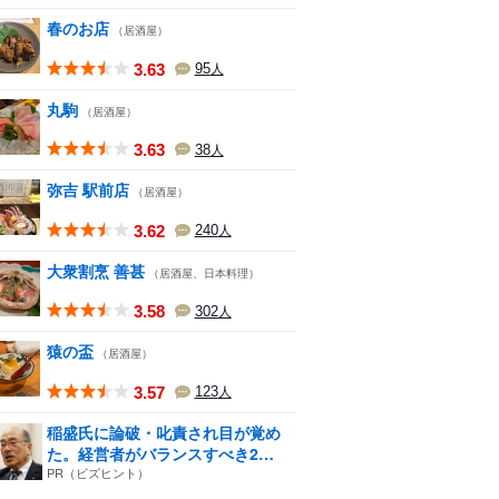
春のお店
（居酒屋）
3.63
95
人
丸駒
（居酒屋）
3.63
38
人
弥吉 駅前店
（居酒屋）
3.62
240
人
大衆割烹 善甚
（居酒屋、日本料理）
3.58
302
人
猿の盃
（居酒屋）
3.57
123
人
稲盛氏に論破・叱責され目が覚め
た。経営者がバランスすべき2
つ...
PR（ビズヒント）