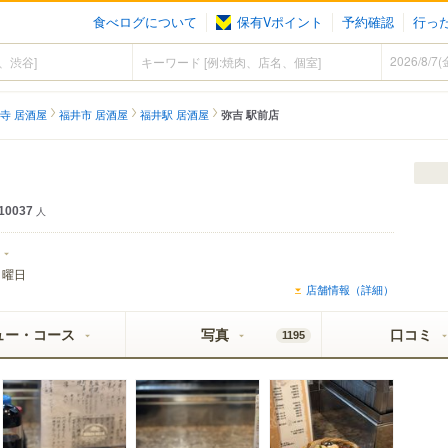
食べログについて
保有Vポイント
予約確認
行っ
寺 居酒屋
福井市 居酒屋
福井駅 居酒屋
弥吉 駅前店
10037
人
日曜日
店舗情報（詳細）
ュー・コース
写真
口コミ
1195