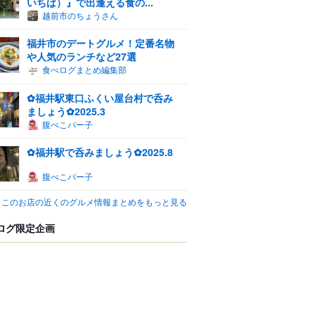
いちば）』で出逢える食の...
越前市のちょうさん
福井市のデートグルメ！定番名物
や人気のランチなど27選
食べログまとめ編集部
✿福井駅東口ふくい屋台村で呑み
ましょう✿2025.3
腹ぺこパー子
✿福井駅で呑みましょう✿2025.8
腹ぺこパー子
このお店の近くのグルメ情報まとめをもっと見る
ログ限定企画