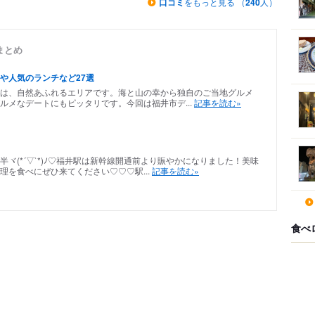
口コミ
をもっと見る （
240
人）
まとめ
や人気のランチなど27選
は、自然あふれるエリアです。海と山の幸から独自のご当地グルメ
ルメなデートにもピッタリです。今回は福井市デ...
記事を読む»
ヾ(*´▽`*)ﾉ♡福井駅は新幹線開通前より賑やかになりました！美味
を食べにぜひ来てください♡♡♡駅...
記事を読む»
食べ