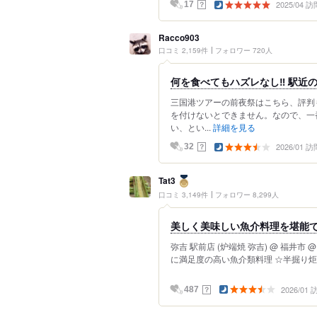
2025/04 訪
？
17
Racco903
口コミ 2,159件
フォロワー 720人
何を食べてもハズレなし‼︎ 駅近
三国港ツアーの前夜祭はこちら、評判
を付けないとできません。なので、一
い、とい...
詳細を見る
2026/01 訪
？
32
Tat3
口コミ 3,149件
フォロワー 8,299人
美しく美味しい魚介料理を堪能
弥吉 駅前店 (炉端焼 弥吉) @ 福井
に満足度の高い魚介類料理 ☆半掘り炬燵
2026/01
？
487