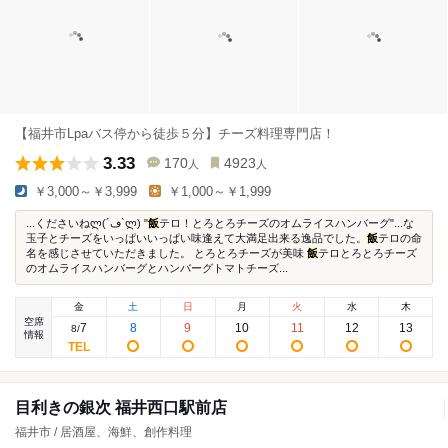
【福井市Lpaバス停から徒歩５分】チーズ料理専門店！
3.33
170
4923
人
人
￥3,000～￥3,999
￥1,000～￥1,999
...くださいねლ(´ڡ`ლ) "
飯
テロ！とろとろチーズのオムライスハンバーグ"...な
玉子とチーズをいっぱいいっぱい味逢えて大満足出来る逸品でした。
飯
テロの命
名を感じさせていただきました。 とろとろチーズが美味
飯
テロとろとろチーズ
のオムライスハンバーグとハンバーグトマトチーズ...
金
土
日
月
火
水
木
空席
7
8
9
10
11
12
13
8
/
情報
目利きの銀次 福井西口駅前店
福井市 / 居酒屋、海鮮、創作料理