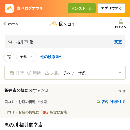
インストール
アプリで開く
ホーム
ログイン
変更
福井市 飯
予算
他の検索条件
日時
時間
人数
でネット予約
福井市
の
飯
に関する
お店
394
件
口コミ・お店の情報
で検索
店名で検索する
口コミ・お店の情報に
「飯」
を含むお店
滝の川 福井御幸店