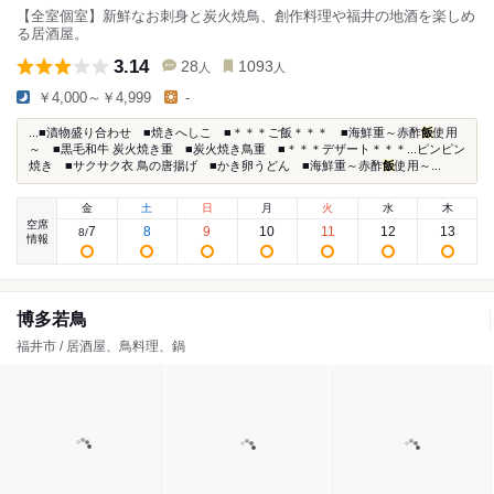
【全室個室】新鮮なお刺身と炭火焼鳥、創作料理や福井の地酒を楽しめ
る居酒屋。
3.14
28
1093
人
人
￥4,000～￥4,999
-
...■漬物盛り合わせ ■焼きへしこ ■＊＊＊ご飯＊＊＊ ■海鮮重～赤酢
飯
使用
～ ■黒毛和牛 炭火焼き重 ■炭火焼き鳥重 ■＊＊＊デザート＊＊＊...ピンピン
焼き ■サクサク衣 鳥の唐揚げ ■かき卵うどん ■海鮮重～赤酢
飯
使用～...
金
土
日
月
火
水
木
空席
7
8
9
10
11
12
13
8
/
情報
博多若鳥
福井市 / 居酒屋、鳥料理、鍋