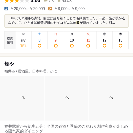
3.06
7
492
人
人
￥20,000～￥29,999
￥8,000～￥9,999
...1年ぶり2回目の訪問。個室は落ち着くしとても綺麗でした。一品一品が手が込
んでいて、たとえば解禁翌日のセイコガニは酢
飯
が隠れていました。料...
金
土
日
月
火
水
木
空席
7
8
9
10
11
12
13
8
/
情報
煙や
福井市 / 居酒屋、日本料理、かに
福井駅前から徒歩五分！全国の銘酒と季節のこだわり創作和食が楽しめ
る隠れ家的ダイニング