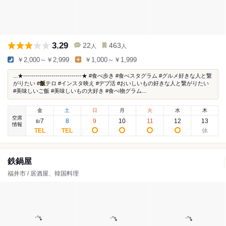
3.29
22
463
人
人
￥2,000～￥2,999
￥1,000～￥1,999
...★-----------------------------★ #食べ歩き #食べスタグラム #グルメ好きな人と繋
がりたい #
飯
テロ #インスタ映え #デブ活 #おいしいもの好きな人と繋がりたい
#美味しいご飯 #美味しいもの大好き #食べ物グラム...
金
土
日
月
火
水
木
空席
7
8
9
10
11
12
13
8
/
情報
鉄鍋屋
福井市 / 居酒屋、韓国料理