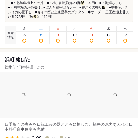
...■・北陸産極上イカ丼 ■・極、割烹海鮮丼(酢
飯
+100円) ■・海鮮ちらし
■・福井梅のお茶漬け...■ぼんた鯖宇宙カレー ■鰻ざくの香り
飯
■福井産ホタ
ルイカの畳干し ■セイコ蟹と上庄里芋のグラタン...◆オーダー 三国産極上甘え
び丼2728円 （酢
飯
は+110円）...
金
土
日
月
火
水
木
空席
7
8
9
10
11
12
13
8
/
情報
浜町 緒ばた
福井市 / 日本料理、かに
四季折々の恵みを伝統工芸の器とともに愉しむ、福井の魅力あふれる日
本料理店◆個室も完備