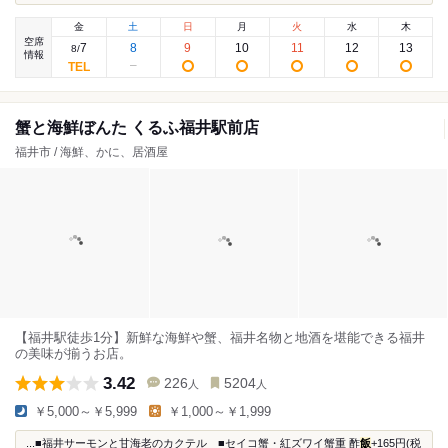
金
土
日
月
火
水
木
空席
7
8
9
10
11
12
13
8
/
情報
蟹と海鮮ぼんた くるふ福井駅前店
福井市 / 海鮮、かに、居酒屋
【福井駅徒歩1分】新鮮な海鮮や蟹、福井名物と地酒を堪能できる福井
の美味が揃うお店。
3.42
226
5204
人
人
￥5,000～￥5,999
￥1,000～￥1,999
...■福井サーモンと甘海老のカクテル ■セイコ蟹・紅ズワイ蟹重 酢
飯
+165円(税