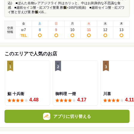
込) ■ぼんた名物レアアジフライ 外はカリッと、中はお刺身的な不思議な食
感 ■越前セイコ蟹・紅ズワイ蟹重 酢
飯
+165円(税抜) ■越前セイコ蟹・紅ズワ
イ蟹と甘えび重 酢
飯
+16...
金
土
日
月
火
水
木
空席
7
8
9
10
11
12
13
8
/
情報
このエリアで人気のお店
1
2
3
鮨 十兵衛
御料理 一燈
川喜
4.48
4.17
4.11
アプリに切り替える