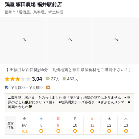
鶏屋 塚田農場 福井駅前店
福井市 / 居酒屋、鳥料理、郷土料理
【JR福井駅西口徒歩5分、九州地鶏と福井県産食材をご堪能下さい！】
3.04
27
463
人
人
￥4,000～￥4,999
-
...濃厚卵「塚だま」をのっけました ※「塚だま」地鶏の卵ではありません ■地
鶏のかしわ
飯
おにぎり（１個）...■地鶏明太チーズ春巻き ■ざぶとんメンマ ■
地鶏のかしわ
飯
...
金
土
日
月
火
水
木
空席
7
8
9
10
11
12
13
8
/
情報