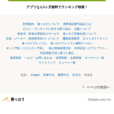
アプリなら1ヶ月無料でランキング検索！
利用規約
食べログについて
携帯電話番号認証とは
口コミ・ランキングに対する取り組み
点数について
飲食店・飲食企業様向けサービス
食べログ店舗会員について
広告（メーカー・団体様等向け）について
機能改善要望
口コミガイドライン
食べログプレミアム
食べログプレミアム無料クーポン
ネット予約（リクエスト予約）
個人情報保護方針
外部送信（オプトアウト）
特定商取引法に基づく表記
推奨環境
ヘルプ・お問い合わせ
採用情報
企業情報
キーワード一覧
サイトマップ
チェーン一覧
言語：
English
简体中文
繁體中文
한국어
日本語
ページの先頭へ
©Kakaku.com, Inc.