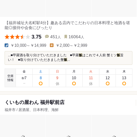
【福井城址大名町駅4分】趣ある店内でこだわりの日本料理と地酒を堪
能◎接待や会食にぴったり
3.75
451
16064
人
人
￥10,000～￥14,999
￥2,000～￥2,999
...■甲羅酒を取り分けていただきました ■甲羅
飯
はこれで４人前 蟹ミソ
飯
旨
い！ ■取り分けていただきました蟹
飯
...
金
土
日
月
火
水
木
空席
7
8
9
10
11
12
13
8
/
情報
くいもの屋わん 福井駅前店
福井市 / 居酒屋、日本料理、海鮮