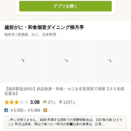
アプリを開く
越前がに・和食個室ダイニング柳月亭
福井市 / 居酒屋、かに、日本料理
【福井駅徒歩8分】絶品刺身・和食・カニを全室個室で堪能【５５名様
迄宴会】
3.08
27
1237
人
人
￥5,000～￥5,999
-
...申し分有りません。 経緯 所属する団体での発酵研修会は、1泊7食の旅 ひとり
ごと 昨日は絶食。岡山で食べた一昨日の夜
飯
以来の食事は、計算...