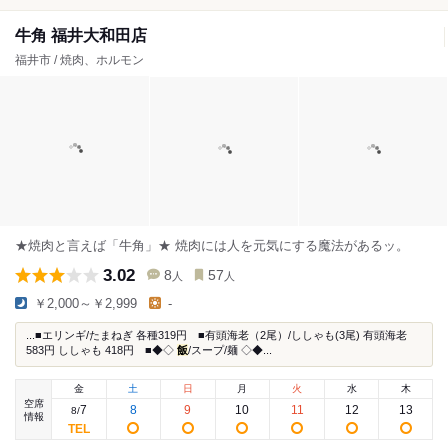
牛角 福井大和田店
福井市 / 焼肉、ホルモン
★焼肉と言えば「牛角」★ 焼肉には人を元気にする魔法があるッ。
3.02
8
57
人
人
￥2,000～￥2,999
-
...■エリンギ/たまねぎ 各種319円 ■有頭海老（2尾）/ししゃも(3尾) 有頭海老
583円 ししゃも 418円 ■◆◇
飯
/スープ/麺 ◇◆...
金
土
日
月
火
水
木
空席
7
8
9
10
11
12
13
8
/
情報