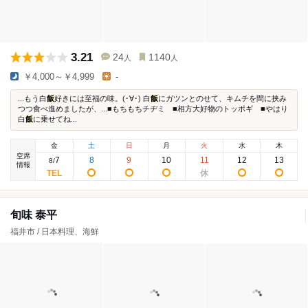
3.21
24
1140
人
人
￥4,000～￥4,999
-
...もう白
飯
好きには至福の味。(･∀･) 白
飯
にガツンとのせて、キムチを間に挟み
つつ食べ進めましたが、...■もちもちチヂミ ■相方大好物のトッポギ ■やはり
白
飯
に乗せてね...
金
土
日
月
火
水
木
空席
7
8
9
10
11
12
13
8
/
情報
旬味 泰平
福井市 / 日本料理、海鮮