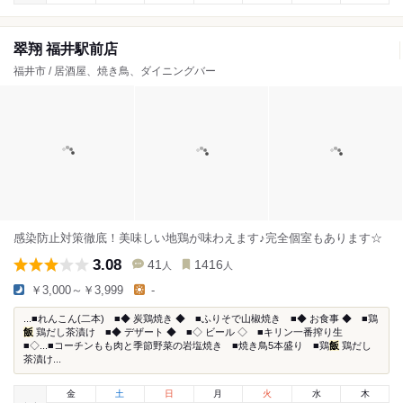
翠翔 福井駅前店
福井市 / 居酒屋、焼き鳥、ダイニングバー
感染防止対策徹底！美味しい地鶏が味わえます♪完全個室もあります☆
3.08
41
1416
人
人
￥3,000～￥3,999
-
...■れんこん(二本) ■◆ 炭鶏焼き ◆ ■ふりそで山椒焼き ■◆ お食事 ◆ ■鶏
飯
鶏だし茶漬け ■◆ デザート ◆ ■◇ ビール ◇ ■キリン一番搾り生
■◇...■コーチンもも肉と季節野菜の岩塩焼き ■焼き鳥5本盛り ■鶏
飯
鶏だし
茶漬け...
金
土
日
月
火
水
木