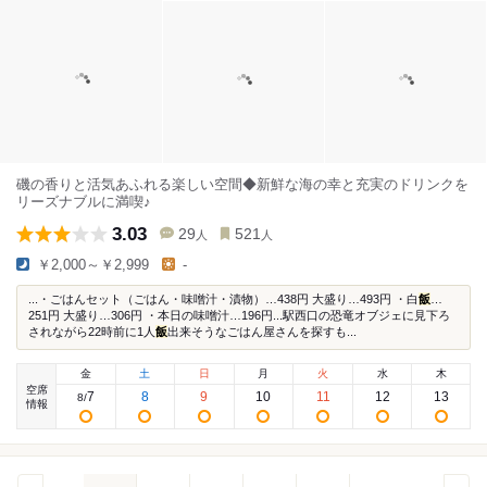
磯の香りと活気あふれる楽しい空間◆新鮮な海の幸と充実のドリンクを
リーズナブルに満喫♪
3.03
29
521
人
人
￥2,000～￥2,999
-
...・ごはんセット（ごはん・味噌汁・漬物）…438円 大盛り…493円 ・白
飯
…
251円 大盛り…306円 ・本日の味噌汁…196円...駅西口の恐竜オブジェに見下ろ
されながら22時前に1人
飯
出来そうなごはん屋さんを探すも...
金
土
日
月
火
水
木
空席
7
8
9
10
11
12
13
8
/
情報