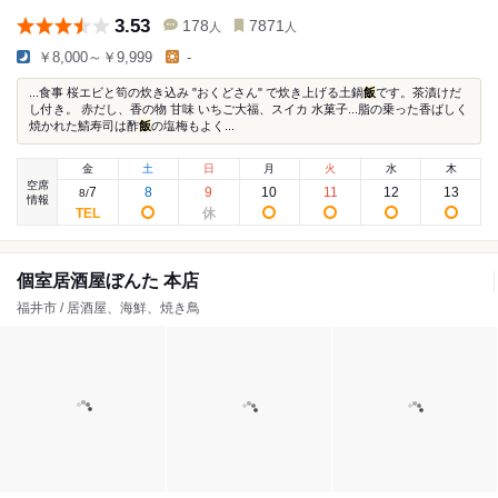
3.53
178
7871
人
人
￥8,000～￥9,999
-
...食事 桜エビと筍の炊き込み "おくどさん" で炊き上げる土鍋
飯
です。茶漬けだ
し付き。 赤だし、香の物 甘味 いちご大福、スイカ 水菓子...脂の乗った香ばしく
焼かれた鯖寿司は酢
飯
の塩梅もよく...
金
土
日
月
火
水
木
空席
7
8
9
10
11
12
13
8
/
情報
個室居酒屋ぼんた 本店
福井市 / 居酒屋、海鮮、焼き鳥