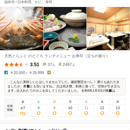
福井市 / 日本料理、かに、寿司
天然とらふぐ のどぐろ ランチメニュー お寿司（立ちの握り）
3.51
37
2487
人
人
￥20,000～￥29,999
-
...こんなに美味しいとはしりませんでした。越前蟹恐るべし！ 握りもあただき
ましたが、酢
飯
とも合いますね。 次は焼き蟹。刺身と違って、甘味が引き立ち
ます...仕入れたてのカニを出してくださいました。 令和8年1月4日の晩
飯
は...
金
土
日
月
火
水
木
空席
7
8
9
10
11
12
13
8
/
情報