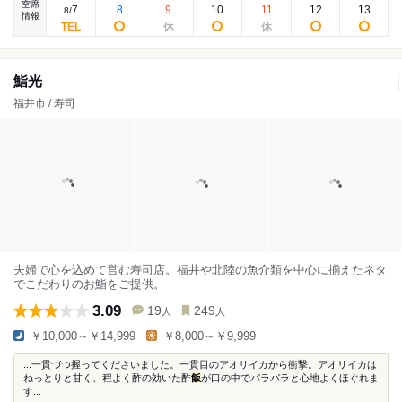
空席
7
8
9
10
11
12
13
8
/
情報
鮨光
福井市 / 寿司
夫婦で心を込めて営む寿司店。福井や北陸の魚介類を中心に揃えたネタ
でこだわりのお鮨をご提供。
3.09
19
249
人
人
￥10,000～￥14,999
￥8,000～￥9,999
...一貫づつ握ってくださいました。一貫目のアオリイカから衝撃。アオリイカは
ねっとりと甘く、程よく酢の効いた酢
飯
が口の中でパラパラと心地よくほぐれま
す...