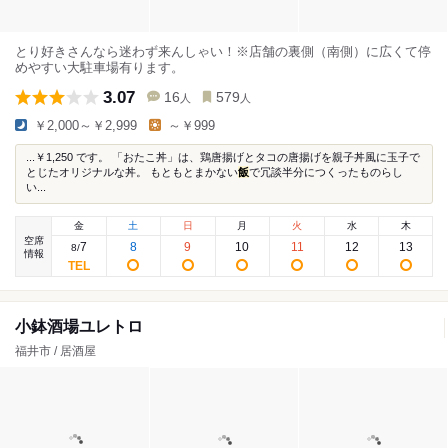
とり好きさんなら迷わず来んしゃい！※店舗の裏側（南側）に広くて停
めやすい大駐車場有ります。
3.07
16
579
人
人
￥2,000～￥2,999
～￥999
...￥1,250 です。 「おたこ丼」は、鶏唐揚げとタコの唐揚げを親子丼風に玉子で
とじたオリジナルな丼。 もともとまかない
飯
で冗談半分につくったものらし
い...
金
土
日
月
火
水
木
空席
7
8
9
10
11
12
13
8
/
情報
小鉢酒場ユレトロ
福井市 / 居酒屋