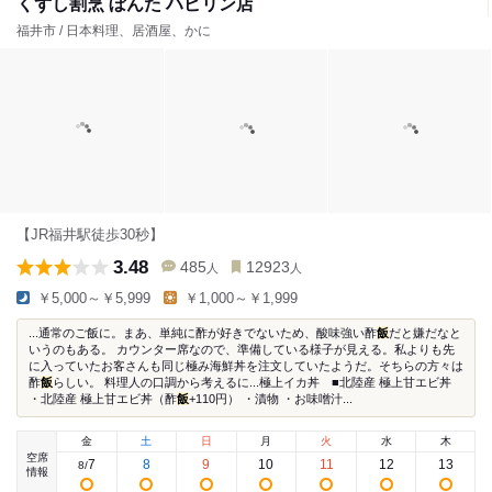
くずし割烹 ぼんた ハピリン店
福井市 / 日本料理、居酒屋、かに
【JR福井駅徒歩30秒】
3.48
485
12923
人
人
￥5,000～￥5,999
￥1,000～￥1,999
...通常のご飯に。まあ、単純に酢が好きでないため、酸味強い酢
飯
だと嫌だなと
いうのもある。 カウンター席なので、準備している様子が見える。私よりも先
に入っていたお客さんも同じ極み海鮮丼を注文していたようだ。そちらの方々は
酢
飯
らしい。 料理人の口調から考えるに...極上イカ丼 ■北陸産 極上甘エビ丼
・北陸産 極上甘エビ丼（酢
飯
+110円） ・漬物 ・お味噌汁...
金
土
日
月
火
水
木
空席
7
8
9
10
11
12
13
8
/
情報