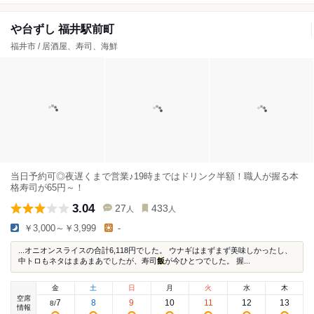
や台ずし 福井駅前町
福井市 / 居酒屋、寿司、海鮮
当日予約可◎夜遅くまで営業♪19時まではドリンク半額！職人が握る本
格寿司が65円～！
3.04
27
433
人
人
￥3,000～￥3,999
-
...オニオンスライスの合計6,118円でした。 ウナギはまずまず美味しかったし、
中トロもネタはまあまあでしたが、寿司
飯
が今ひとつでした。 握...
金
土
日
月
火
水
木
空席
7
8
9
10
11
12
13
8
/
情報