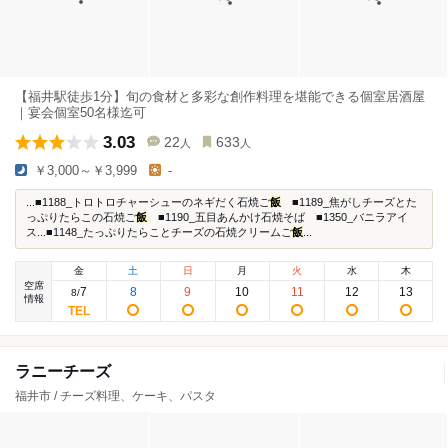
【福井駅徒歩1分】旬の食材と多彩な創作料理を堪能できる個室居酒屋
｜宴会個室50名様迄可
3.03
22
633
人
人
￥3,000～￥3,999
-
...■1188_トロトロチャーシューのネギだく石焼ご
飯
■1189_焦がしチーズとた
っぷりたらこの石焼ご
飯
■1190_五目あんかけ石焼そば ■1350_バニラアイ
ス...■1148_たっぷりたらことチーズの石焼クリームご
飯
...
金
土
日
月
火
水
木
空席
7
8
9
10
11
12
13
8
/
情報
ラニーチーズ
福井市 / チーズ料理、ケーキ、パスタ