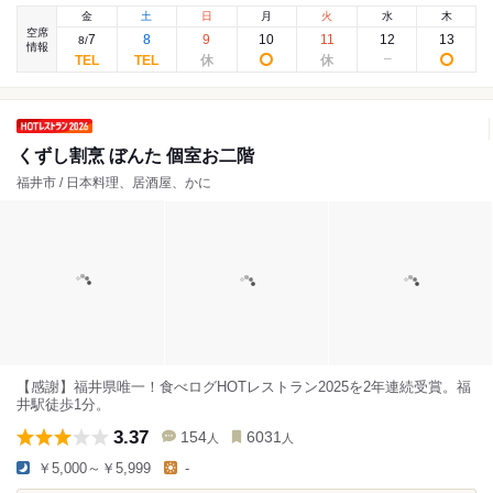
金
土
日
月
火
水
木
空席
7
8
9
10
11
12
13
8
/
情報
くずし割烹 ぼんた 個室お二階
福井市 / 日本料理、居酒屋、かに
【感謝】福井県唯一！食べログHOTレストラン2025を2年連続受賞。福
井駅徒歩1分。
3.37
154
6031
人
人
￥5,000～￥5,999
-