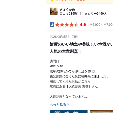
きょうかめ
口コミ2355件
フォロワー9459人
4.5
￥6,000～￥7,99
2026/05訪問
1
回目
鮮度のいい地魚や美味しい地酒が
人気の大衆割烹！
訪問日
2026.5.10
岐阜の旅行がてら少し足を伸ばし
義兄家族に会うために福井県に来ました。
用意してくれたお店がこちら
駅前にある【大衆割烹 善甚】さん
大衆割烹となっています...
もっと見る