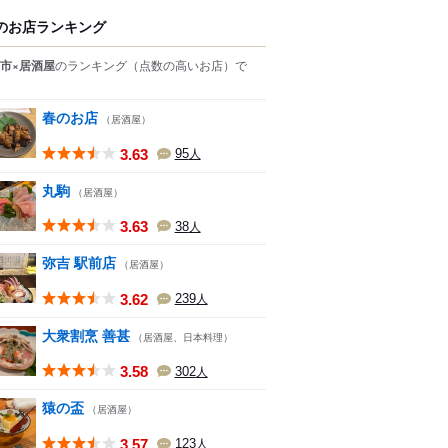
のお店ランキング
市×居酒屋
のランキング
（点数の高いお店）
で
春のお店
（居酒屋）
3.63
95
人
丸駒
（居酒屋）
3.63
38
人
弥吉 駅前店
（居酒屋）
3.62
239
人
大衆割烹 善甚
（居酒屋、日本料理）
3.58
302
人
猿の盃
（居酒屋）
3.57
123
人