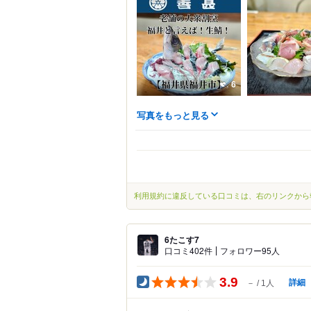
6
写真をもっと見る
利用規約に違反している口コミは、右のリンクから
6たこす7
口コミ402件
フォロワー95人
3.9
詳細
－
1人