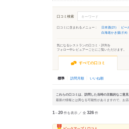
口コミ検索
口コミに含まれるメニュー :
日本酒(21)
ビール
白海老かき揚げ(4)
気になるレストランの口コミ・評判を
フォロー中レビュアーごとにご覧いただけます。
すべての口コミ
標準
訪問月順
いいね順
これらの口コミは、訪問した当時の主観的なご意見
最新の情報とは異なる可能性がありますので、お
1
～
20
件を表示
／
全
326
件
ピックアップ！口コミ