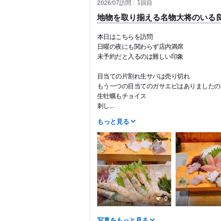
2026/07訪問
回目
1
地物を取り揃える名物大将のいる
本日はこちらを訪問
日曜の夜にも関わらず店内満席
未予約だと入るのは難しい印象
目当ての片割れ生サバは売り切れ
もう一つの目当てのガサエビはありましたの
生牡蠣もチョイス
刺し...
もっと見る
0
写真をもっと見る