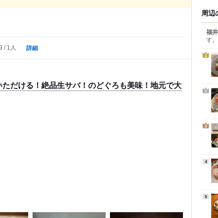
周辺
福井
す。
詳細
9
1人
1
いただける！絶品生サバ！のどぐろも美味！地元で大
2
3
4
5