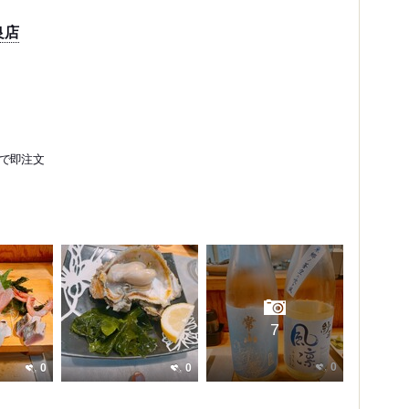
良店
で即注文
7
0
0
0