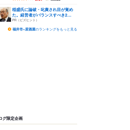
稲盛氏に論破・叱責され目が覚め
た。経営者がバランスすべき2
つ...
PR（ビズヒント）
福井市×居酒屋
のランキングをもっと見る
ログ限定企画