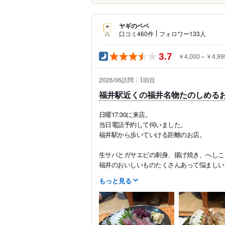
ヤギのペペ
口コミ460件
フォロワー133人
3.7
￥4,000～￥4,99
2026/06訪問
回目
1
福井駅近くの福井名物たのしめる
日曜17:30に来店。
当日電話予約して伺いました。
福井駅から歩いていける距離のお店。
生サバとガサエビの刺身、揚げ焼き、へしこ
福井のおいしいものたくさんあって悩ましい。.
もっと見る