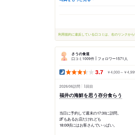
利用規約に違反している口コミは、右のリンクから
さうの食道
口コミ1009件
フォロワー1571人
3.7
￥4,000～￥4,99
2026/06訪問
回目
1
福井の海鮮を思う存分食らう
当日に予約して週末の17:30に訪問。
2Fもあるお店だけれども
18:00頃にはお客さんでいっぱい。