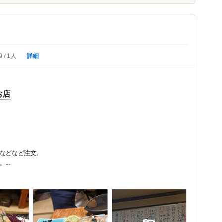
詳細
9
1人
お店
などなど注文。
..