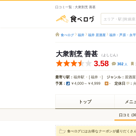
口コミ一覧 : 大衆割烹 善甚
食べログ
食べログ
福井
福井 居酒屋
福井・芦原・永平
大衆割烹 善甚
（よしじん）
3.58
302
人
最寄り駅：
福井駅
[
福井
]
ジャンル：
居酒屋
予算：
定休日
：
￥4,000～￥4,999
-
トップ
メニ
口コミ
(
3
食べログにはお得なクーポンが盛りだくさ