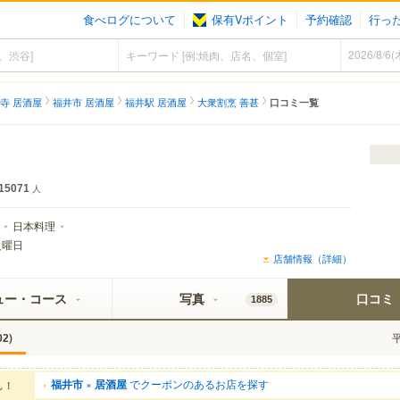
食べログについて
保有Vポイント
予約確認
行っ
寺 居酒屋
福井市 居酒屋
福井駅 居酒屋
大衆割烹 善甚
口コミ一覧
15071
人
日本料理
火曜日
店舗情報（詳細）
ュー・コース
写真
口コミ
1885
)
02
福井市
×
居酒屋
でクーポンのあるお店を探す
ん！