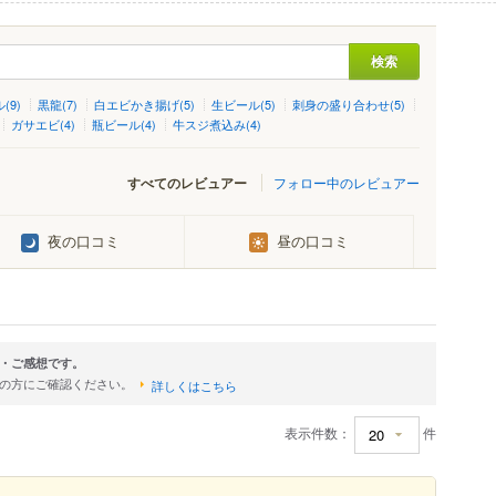
(9)
黒龍(7)
白エビかき揚げ(5)
生ビール(5)
刺身の盛り合わせ(5)
ガサエビ(4)
瓶ビール(4)
牛スジ煮込み(4)
すべてのレビュアー
フォロー中のレビュアー
夜の口コミ
昼の口コミ
・ご感想です。
店の方にご確認ください。
詳しくはこちら
表示件数：
件