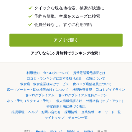
クイックな現在地検索。検索が快適に
予約も簡単。空席をスムーズに検索
会員登録なし。すぐに利用開始
アプリで開く
アプリなら1ヶ月無料でランキング検索！
利用規約
食べログについて
携帯電話番号認証とは
口コミ・ランキングに対する取り組み
点数について
飲食店・飲食企業様向けサービス
食べログ店舗会員について
広告（メーカー・団体様等向け）について
機能改善要望
口コミガイドライン
食べログプレミアム
食べログプレミアム無料クーポン
ネット予約（リクエスト予約）
個人情報保護方針
外部送信（オプトアウト）
特定商取引法に基づく表記
推奨環境
ヘルプ・お問い合わせ
採用情報
企業情報
キーワード一覧
サイトマップ
チェーン一覧
言語：
English
简体中文
繁體中文
한국어
日本語