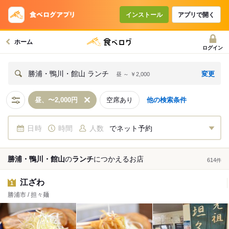
インストール
アプリで開く
ホーム
ログイン
変更
勝浦・鴨川・館山 ランチ
昼 ～ ￥2,000
昼、〜2,000円
空席あり
他の検索条件
日時
時間
人数
でネット予約
勝浦・鴨川・館山
の
ランチ
につかえる
お店
614
件
江ざわ
1
勝浦市 / 担々麺