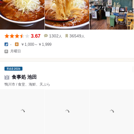
3.67
1302
36549
人
人
-
￥1,000～￥1,999
月曜日
食事処 池田
2
鴨川市 / 食堂、海鮮、天ぷら