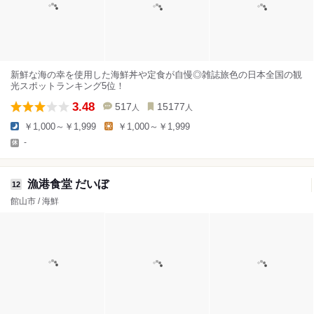
新鮮な海の幸を使用した海鮮丼や定食が自慢◎雑誌旅色の日本全国の観
光スポットランキング5位！
3.48
517
15177
人
人
￥1,000～￥1,999
￥1,000～￥1,999
-
漁港食堂 だいぼ
12
館山市 / 海鮮