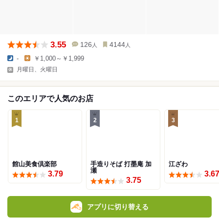
3.55
126
4144
人
人
-
￥1,000～￥1,999
月曜日、火曜日
このエリアで人気のお店
1
2
3
館山美食倶楽部
手造りそば 打墨庵 加
江ざわ
瀬
3.79
3.6
3.75
アプリに切り替える