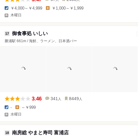
￥4,000～￥4,999
￥1,000～￥1,999
木曜日
御食事処 いしい
17
勝浦駅 661m / 海鮮、ラーメン、日本酒バー
3.46
341
8449
人
人
-
～￥999
水曜日
南房総 やまと寿司 富浦店
18