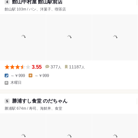
館山中村屋 館山駅前店
4
館山駅 103m / パン、洋菓子、喫茶店
3.55
377
11187
人
人
～￥999
～￥999
木曜日
勝浦すし食堂 のだちゃん
5
勝浦駅 674m / 寿司、海鮮丼、食堂