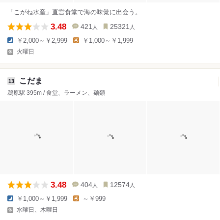
「こがね水産」直営食堂で海の味覚に出会う。
3.48
421
25321
人
人
￥2,000～￥2,999
￥1,000～￥1,999
火曜日
こだま
13
鵜原駅 395m / 食堂、ラーメン、麺類
3.48
404
12574
人
人
￥1,000～￥1,999
～￥999
水曜日、木曜日