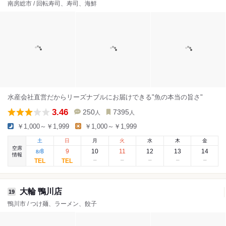
南房総市 / 回転寿司、寿司、海鮮
水産会社直営だからリーズナブルにお届けできる"魚の本当の旨さ"
3.46
250
7395
人
人
￥1,000～￥1,999
￥1,000～￥1,999
土
日
月
火
水
木
金
空席
8
9
10
11
12
13
14
8
/
情報
大輪 鴨川店
19
鴨川市 / つけ麺、ラーメン、餃子