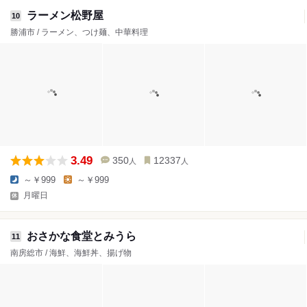
ラーメン松野屋
10
勝浦市 / ラーメン、つけ麺、中華料理
3.49
350
12337
人
人
～￥999
～￥999
月曜日
おさかな食堂とみうら
11
南房総市 / 海鮮、海鮮丼、揚げ物