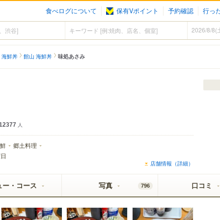
食べログについて
保有Vポイント
予約確認
行っ
 海鮮丼
館山 海鮮丼
味処あさみ
12377
人
鮮
郷土料理
曜日
店舗情報（詳細）
ュー・コース
写真
口コミ
796