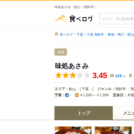
味処あさみ - 館山（海鮮丼）
食べログ
食べログ
千葉
千葉 海鮮丼
勝浦・鴨川・館山
公式
味処あさみ
3.45
218
人
エリア：
[
千葉
]
ジャンル：
海鮮丼
海
館山
予算：
定休日：
木
-
￥1,000～￥1,999
トップ
メニ