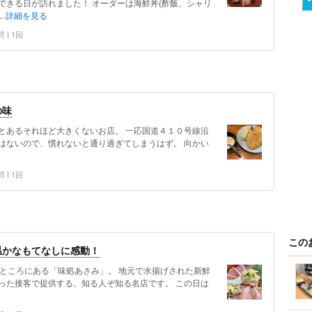
できる日が訪れました！ オーダーは海鮮丼(酢飯、シャリ
.
詳細を見る
問
1回
の味
とあるそれほど大きくないお店。 一応国道４１０号線沿
はないので、慣れないと通り過ぎてしまうはず。 向かい
問
1回
この
温かなもてなしに感動！
のところにある「味処あさみ」。 地元で水揚げされた新鮮
った接客で提供する、知る人ぞ知る名店です。 この日は