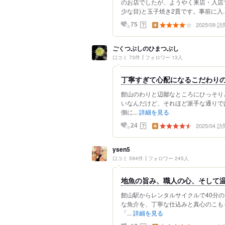
のお店でしたが、ようやく来店・入店
少な目)と玉子焼き2貫です。事前に入..
2025/09 訪
？
75
ごくつぶしのひまつぶし
口コミ 73件
フォロワー 13人
丁寧すぎて心配になるこだわり
館山のわりと辺鄙なところにひっそり
いなんだけど、それほど派手な通りで
側に...
詳細を見る
2025/04 訪
？
24
ysen5
口コミ 594件
フォロワー 245人
地魚の旨み、職人の心、そして
館山駅からレンタルサイクルで40分
な魚介を、丁寧な仕込みと真心のこも
「...
詳細を見る