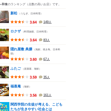
×和食
のランキング
（点数の高いお店）
です。
新松
（うなぎ、日本料理）
3.64
149
人
ロクザ
（料理旅館、日本料理）
3.64
83
人
隠れ屋敷 典膳
（海鮮、焼き鳥、日本料
理）
3.60
67
人
ふたご
（居酒屋、海鮮）
3.59
35
人
福喜庵
（海鮮）
3.56
161
人
関西学院の生徒が考える、こども
たちが生きやすい社会とは