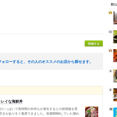
館山
1
2
投稿する
3
フォローすると、その人のオススメのお店から探せます。
4
5
キレイな海鮮丼
がいっぱいで長時間の外待ちが発生するとの前情報を受
空きがありすぐ着席できました。長期間BMしていた憧れ