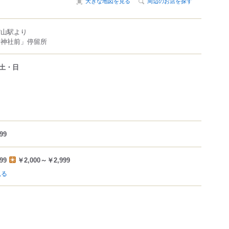
大きな地図を見る
周辺のお店を探す
館山駅より
房神社前」停留所
土・日
99
99
￥2,000～￥2,999
見る