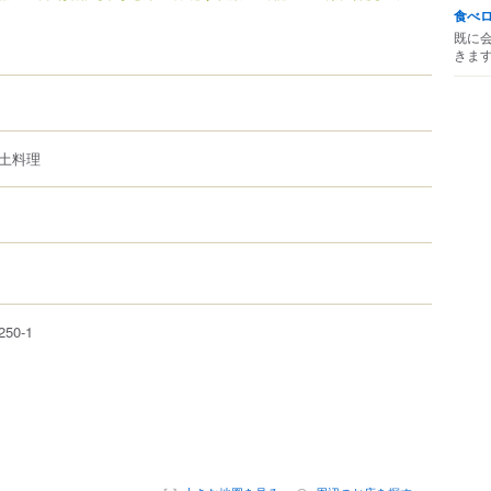
食べ
既に
きま
土料理
250-1