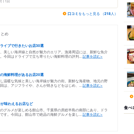
問
1回
口コミ
をもっと見る （
218
人）
まとめ
ライブで行きたいお店30選
、美しい海岸線と自然が魅力のエリア。漁港周辺には、新鮮な魚介
。今回はドライブで立ち寄りたい海鮮料理の評判...
記事を読む»
の海鮮料理があるお店20選
し温暖な気候と美しい海岸線が魅力の街。新鮮な海産物、地元の野
回は、アジフライや、さんが焼きなどをはじめ、...
記事を読む»
丼が味わえるお店など
食べ
のグルメが楽しめる館山市。千葉県の房総半島の南部にあり、ドラ
です。今回は、館山市で絶品の海鮮グルメを楽し...
記事を読む»