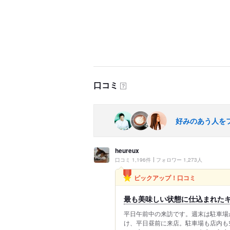
口コミ
？
好みのあう人を
heureux
口コミ 1,196件
フォロワー 1,273人
ピックアップ！口コミ
最も美味しい状態に仕込まれた
平日午前中の来訪です。週末は駐車場
け、平日昼前に来店。駐車場も店内も