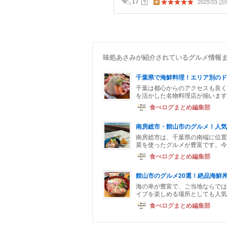
2025/03 訪
？
17
味処あさみが紹介されているグルメ情報
千葉県で海鮮料理！エリア別のド
千葉は都心からのアクセスも良く
を活かした名物料理店が揃います
食べログまとめ編集部
南房総市・館山市のグルメ！人気
南房総市は、千葉県の南端に位置
菜を使ったグルメが豊富です。今
食べログまとめ編集部
館山市のグルメ20選！絶品海鮮
海の幸が豊富で、ご当地ならでは
イブを楽しめる場所としても人気
食べログまとめ編集部