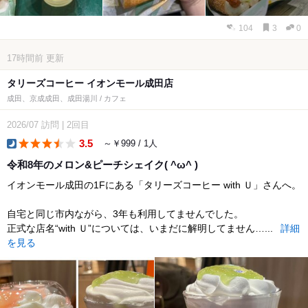
104
3
0
17時間前
更新
タリーズコーヒー イオンモール成田店
成田、京成成田、成田湯川 / カフェ
2026/07
訪問
|
2回目
3.5
～￥999 / 1人
dinner
令和8年のメロン&ピーチシェイク( ^ω^ )
イオンモール成田の1Fにある「タリーズコーヒー with Ｕ」さんへ。
自宅と同じ市内ながら、3年も利用してませんでした。
正式な店名“with Ｕ”については、いまだに解明してません…...
詳細
を見る