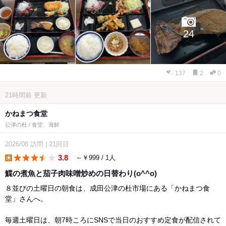
24
137
2
0
21時間前
更新
かねまつ食堂
公津の杜 / 食堂、海鮮
2026/08
訪問
|
21回目
3.8
～￥999 / 1人
lunch
鰈の煮魚と茄子肉味噌炒めの日替わり(o^^o)
８並びの土曜日の朝食は、成田公津の杜市場にある「かねまつ食
堂」さんへ。
毎週土曜日は、朝7時ころにSNSで当日のおすすめ定食が配信されて