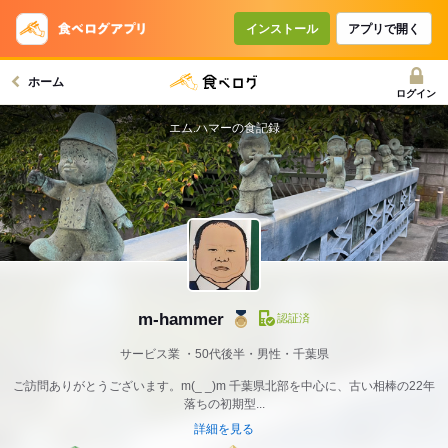
インストール
アプリで開く
ホーム
ログイン
エム.ハマーの食記録
m-hammer
認証済
サービス業
50代後半・男性・千葉県
ご訪問ありがとうございます。m(_ _)m 千葉県北部を中心に、古い相棒の22年
落ちの初期型...
詳細を見る