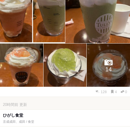
14
128
4
0
20時間前
更新
ひがし食堂
京成成田、成田 / 食堂