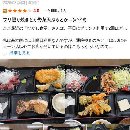
2026/08
訪問
|
40回目
4.0
～￥999 / 1人
lunch
ブリ照り焼きとか野菜天ぷらとか…(#^.^#)
ここ最近の「ひがし食堂」さんは、平日にブランチ利用で2回ほど…
私は基本的には土曜日利用なんですが、通院検査のあと、10:30にチ
ェーン店以外てお店が開いているのはこちらくらいなので…
...
詳細を見る