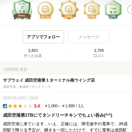
8
2400
100
100
か月
アプリでフォロー
メッセージ
2,803
2,709
行ったお店
口コミ
11時間前
更新
サブウェイ 成田空港第１ターミナル南ウイング店
成田空港、東成田 / サンドイッチ
2026/08
訪問
|
1回目
3.4
￥1,000～￥1,999 / 1人
dinner
成田空港第1TBにてタンドリーチキンでちょい呑み(^^)
成田空港に来ています…いえ、正確には、帰宅途中の電車で、JR成
田駅で降りる予定が、瞬きを一回しただけで、すでに電車は成田駅