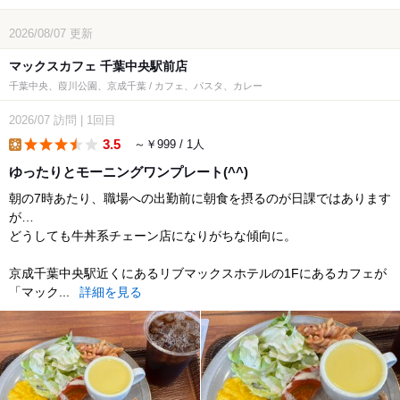
2026/08/07
更新
マックスカフェ 千葉中央駅前店
千葉中央、葭川公園、京成千葉 / カフェ、パスタ、カレー
2026/07
訪問
|
1回目
3.5
～￥999 / 1人
lunch
ゆったりとモーニングワンプレート(^^)
朝の7時あたり、職場への出勤前に朝食を摂るのが日課ではあります
が…
どうしても牛丼系チェーン店になりがちな傾向に。
京成千葉中央駅近くにあるリブマックスホテルの1Fにあるカフェが
「マック...
詳細を見る