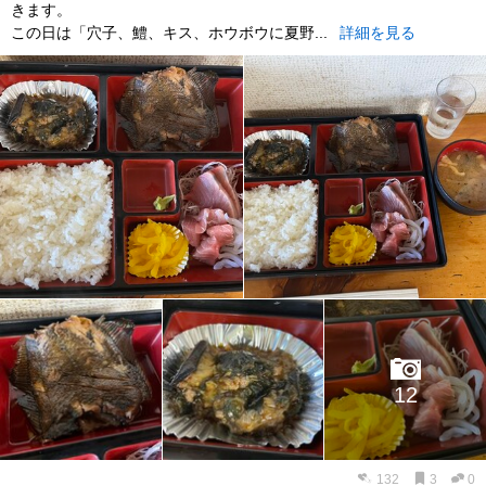
きます。
この日は「穴子、鱧、キス、ホウボウに夏野...
詳細を見る
12
132
3
0