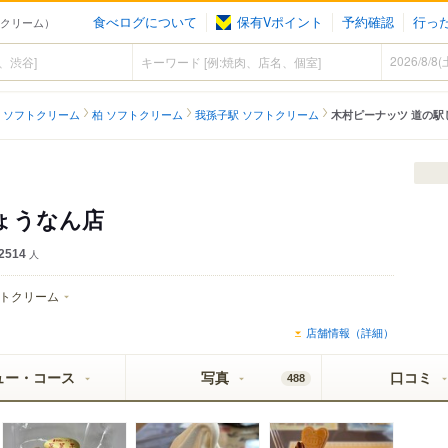
食べログについて
保有Vポイント
予約確認
行っ
トクリーム）
 ソフトクリーム
柏 ソフトクリーム
我孫子駅 ソフトクリーム
木村ピーナッツ 道の駅
ょうなん店
2514
人
トクリーム
店舗情報（詳細）
ュー・コース
写真
口コミ
488