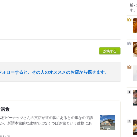
柏×
す。
1
2
投稿する
3
フォローすると、その人のオススメのお店から探せます。
4
を実食
木村ピーナッツさんの支店が道の駅にあるとの事なので訪
5
すが、所謂本館的な建物ではなくつばさ館という建物にあ
問
1回