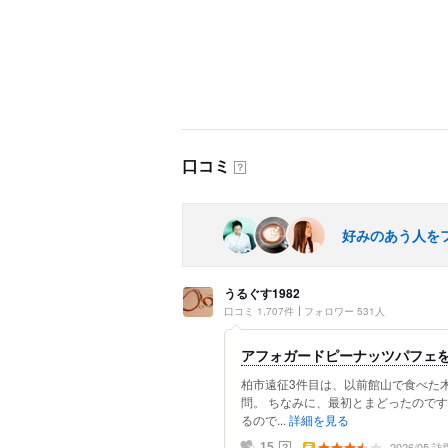
口コミ
？
好みのあう人を
うるぐす1982
口コミ 1,707件
フォロワー 531人
アフォガードピーナッツパフェ
柏市遠征3件目は、以前館山で食べた
問。 ちなみに、最初とまどったので
るので...
詳細を見る
2026/05 訪
？
15