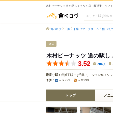
木村ピーナッツ 道の駅しょうなん店 - 我孫子（ソフ
食べログ
食べログ
千葉
千葉 ソフトクリーム
柏・松戸
公式
木村ピーナッツ 道の駅し
3.52
204
人
最寄り駅：
我孫子駅
[
千葉
]
ジャンル：
ソフ
予算：
～￥999
～￥999
トップ
メニ