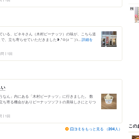
ている、ピネキさん（木村ピーナッツ）の味が、こちら道
ち寄らせていただきました❥.*♔(ง ˙˘˙ )ว...
詳細を
 訪問
1回
しい
うなん」内にある「木村ピーナッツ」に行きました。 数
立ち寄る機会がありピーナッツソフトの美味しさにとりつ
問
1回
この
口コミ
をもっと見る （
204
人）