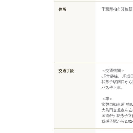
千葉県
柏市
箕輪新
住所
＜交通機関＞
交通手段
JR常磐線、JR成
我孫子駅南口から
バス停下車。
＜車＞
常磐自動車道 柏I
大島田交差点を左
国道6号 我孫子
我孫子駅から2,02