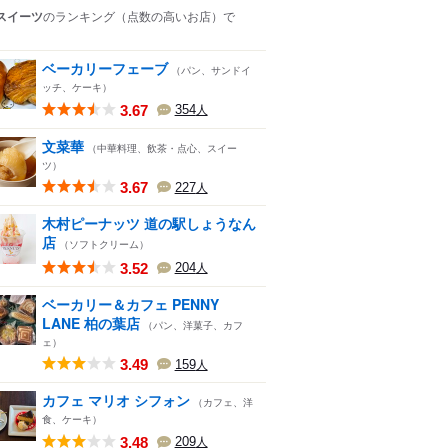
スイーツ
のランキング
（点数の高いお店）
で
ベーカリーフェーブ
（パン、サンドイ
ッチ、ケーキ）
3.67
354
人
文菜華
（中華料理、飲茶・点心、スイー
ツ）
3.67
227
人
木村ピーナッツ 道の駅しょうなん
店
（ソフトクリーム）
3.52
204
人
ベーカリー＆カフェ PENNY
LANE 柏の葉店
（パン、洋菓子、カフ
ェ）
3.49
159
人
カフェ マリオ シフォン
（カフェ、洋
食、ケーキ）
3.48
209
人