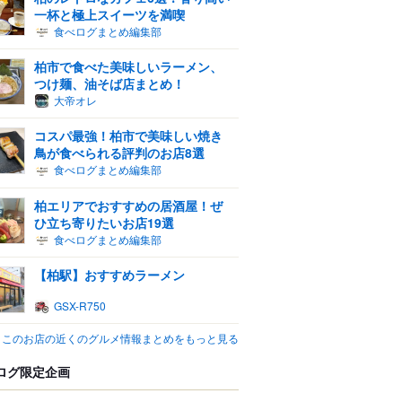
一杯と極上スイーツを満喫
食べログまとめ編集部
柏市で食べた美味しいラーメン、
つけ麺、油そば店まとめ！
大帝オレ
コスパ最強！柏市で美味しい焼き
鳥が食べられる評判のお店8選
食べログまとめ編集部
柏エリアでおすすめの居酒屋！ぜ
ひ立ち寄りたいお店19選
食べログまとめ編集部
【柏駅】おすすめラーメン
GSX-R750
このお店の近くのグルメ情報まとめをもっと見る
ログ限定企画