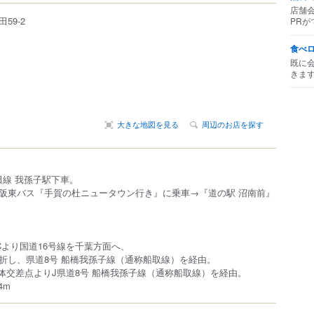
店舗
田
59-2
PRが
食べ
既に
きま
大きな地図を見る
周辺のお店を探す
田線 我孫子駅下車。
阪東バス『手賀の杜ニュータウン行き』に乗車→『道の駅 沼南前』
Cより国道16号線を千葉方面へ、
折し、県道8号 船橋我孫子線（通称船取線）を経由。
立体交差点よりJ県道8号 船橋我孫子線（通称船取線）を経由。
4m