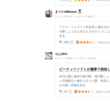
まつり✰Matsuri
口コミ 677件
フォロワー 1,692人
アイス・ジェラート百名店に選出され
の駅しょうなん店さんでも!!ということで、立
見る
2026/03
？
428
ろん2941
口コミ 1,702件
フォロワー 2,802人
ピーナッツソフトが濃厚で美味
休日の昼に柏市の道の駅「道の駅しょ
ヶ月前館山へ旅行に行った際、本店に
かれ柏...
詳細を見る
2025/12 訪
？
42