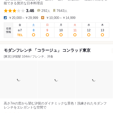
能できる贅沢な日本料理店
3.46
292
7643
人
人
￥20,000～￥29,999
￥10,000～￥14,999
金
土
日
月
火
水
木
空席
7
8
9
10
11
12
13
8
/
情報
モダンフレンチ 「コラージュ」 コンラッド東京
[東京] 汐留駅 104m / フレンチ、洋食
高さ7mの窓から望む汐留のダイナミックな景色！洗練されたモダンフ
レンチをエレガントな空間で