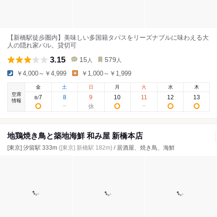
【新橋駅徒歩圏内】美味しい多国籍タパスをリーズナブルに味わえる大
人の隠れ家バル。貸切可
3.15
15
579
人
人
￥4,000～￥4,999
￥1,000～￥1,999
金
土
日
月
火
水
木
空席
7
8
9
10
11
12
13
8
/
情報
地鶏焼き鳥と築地海鮮 和み屋 新橋本店
[東京] 汐留駅 333m
([東京] 新橋駅 182m)
/ 居酒屋、焼き鳥、海鮮