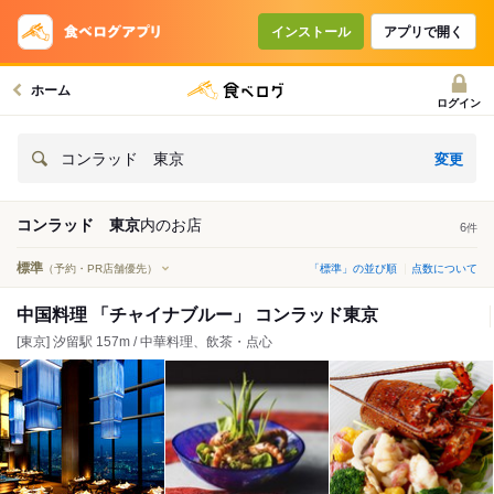
インストール
アプリで開く
ホーム
ログイン
変更
コンラッド 東京
コンラッド 東京
内の
お店
6
件
標準
（予約・PR店舗優先）
「標準」の並び順
点数について
中国料理 「チャイナブルー」 コンラッド東京
[東京] 汐留駅 157m / 中華料理、飲茶・点心