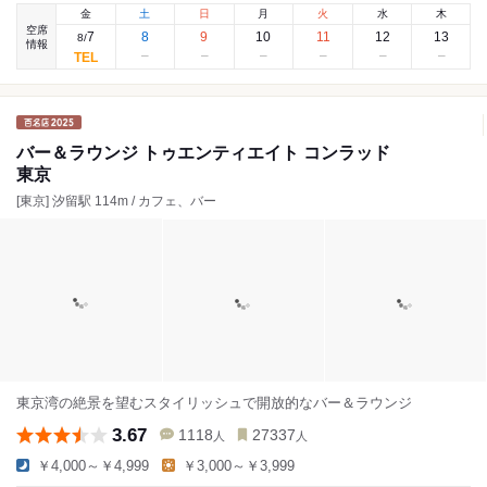
金
土
日
月
火
水
木
空席
7
8
9
10
11
12
13
8
/
情報
バー＆ラウンジ トゥエンティエイト コンラッド
東京
[東京] 汐留駅 114m / カフェ、バー
東京湾の絶景を望むスタイリッシュで開放的なバー＆ラウンジ
3.67
1118
27337
人
人
￥4,000～￥4,999
￥3,000～￥3,999