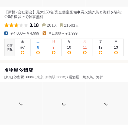
【新橋×会社宴会】最大150名/完全個室完備◆炭火焼き鳥と海鮮を堪能
◇8名様以上で幹事無料
3.18
281
11681
人
人
￥4,000～￥4,999
￥1,000～￥1,999
金
土
日
月
火
水
木
空席
7
8
9
10
11
12
13
8
/
情報
名物屋 汐留店
[東京] 汐留駅 308m
([東京] 新橋駅 288m)
/ 居酒屋、焼き鳥、海鮮