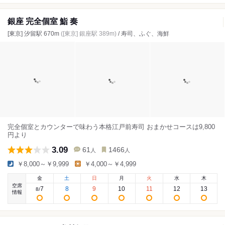
銀座 完全個室 鮨 奏
[東京] 汐留駅 670m
([東京] 銀座駅 389m)
/ 寿司、ふぐ、海鮮
完全個室とカウンターで味わう本格江戸前寿司 おまかせコースは9,800
円より
3.09
61
1466
人
人
￥8,000～￥9,999
￥4,000～￥4,999
金
土
日
月
火
水
木
空席
7
8
9
10
11
12
13
8
/
情報