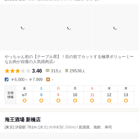
やっちゃん初の【テーブル席】！目の前でカットする極厚ボリューミー
なお肉が自慢の人気焼肉店♪
3.46
315
29536
人
人
￥6,000～￥7,999
-
金
土
日
月
火
水
木
空席
7
8
9
10
11
12
13
8
/
情報
海王酒場 新橋店
[東京] 汐留駅 761m
([東京] 内幸町駅 266m)
/ 居酒屋、海鮮、寿司