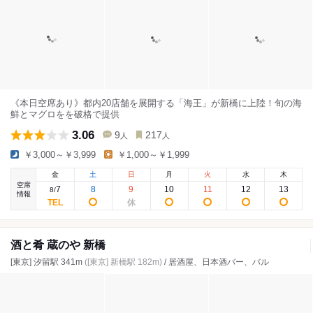
《本日空席あり》都内20店舗を展開する「海王」が新橋に上陸！旬の海
鮮とマグロをを破格で提供
3.06
9
217
人
人
￥3,000～￥3,999
￥1,000～￥1,999
金
土
日
月
火
水
木
空席
7
8
9
10
11
12
13
8
/
情報
酒と肴 蔵のや 新橋
[東京] 汐留駅 341m
([東京] 新橋駅 182m)
/ 居酒屋、日本酒バー、バル