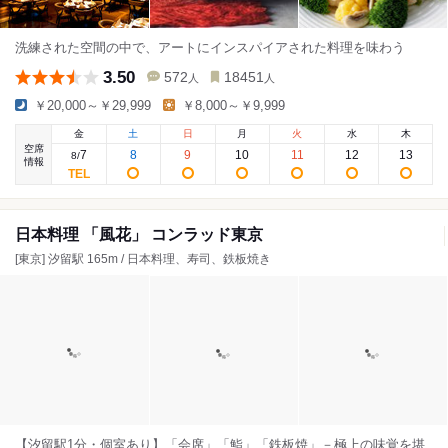
洗練された空間の中で、アートにインスパイアされた料理を味わう
3.50
572
18451
人
人
￥20,000～￥29,999
￥8,000～￥9,999
金
土
日
月
火
水
木
空席
7
8
9
10
11
12
13
8
/
情報
日本料理 「風花」 コンラッド東京
[東京] 汐留駅 165m / 日本料理、寿司、鉄板焼き
【汐留駅1分・個室あり】「会席」「鮨」「鉄板焼」－極上の味覚を堪