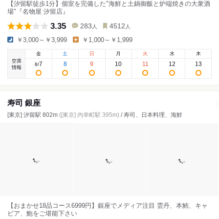
【汐留駅徒歩1分】個室を完備した"海鮮と土鍋御飯と炉端焼きの大衆酒
場"『名物屋 汐留店』
3.35
283
4512
人
人
￥3,000～￥3,999
￥1,000～￥1,999
金
土
日
月
火
水
木
空席
7
8
9
10
11
12
13
8
/
情報
寿司 銀座
[東京] 汐留駅 802m
([東京] 内幸町駅 395m)
/ 寿司、日本料理、海鮮
【おまかせ18品コース6999円】銀座でメディア注目 雲丹、本鮪、キャ
ビア、鮑をご堪能下さい