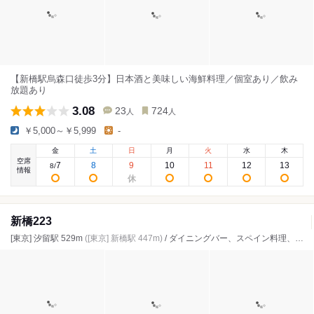
【新橋駅烏森口徒歩3分】日本酒と美味しい海鮮料理／個室あり／飲み
放題あり
3.08
23
724
人
人
￥5,000～￥5,999
-
金
土
日
月
火
水
木
空席
7
8
9
10
11
12
13
8
/
情報
新橋223
[東京] 汐留駅 529m
([東京] 新橋駅 447m)
/ ダイニングバー、スペイン料理、タコス