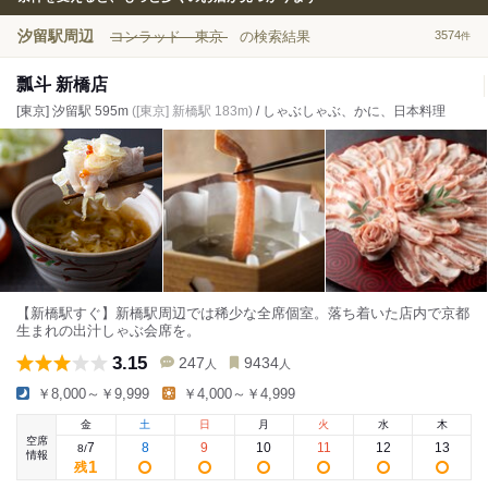
汐留駅周辺
コンラッド 東京
の検索結果
3574
件
瓢斗 新橋店
[東京] 汐留駅 595m
([東京] 新橋駅 183m)
/ しゃぶしゃぶ、かに、日本料理
【新橋駅すぐ】新橋駅周辺では稀少な全席個室。落ち着いた店内で京都
生まれの出汁しゃぶ会席を。
3.15
247
9434
人
人
￥8,000～￥9,999
￥4,000～￥4,999
金
土
日
月
火
水
木
空席
7
8
9
10
11
12
13
8
/
情報
1
残