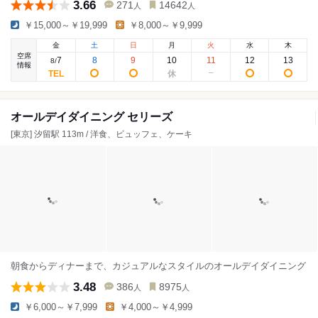
3.66
271
14642
人
人
￥15,000～￥19,999
￥8,000～￥9,999
金
土
日
月
火
水
木
空席
7
8
9
10
11
12
13
8
/
情報
オールデイダイニング セリーズ
[東京] 汐留駅 113m / 洋食、ビュッフェ、ケーキ
朝食からディナーまで、カジュアルなスタイルのオールデイダイニング
3.48
386
8975
人
人
￥6,000～￥7,999
￥4,000～￥4,999