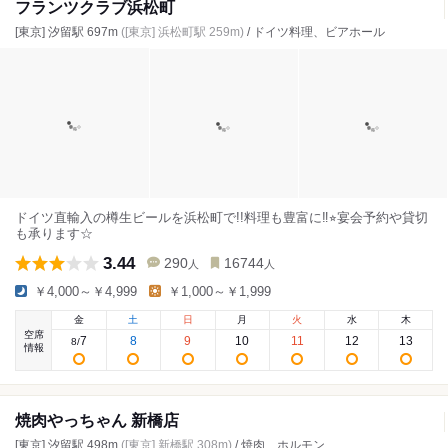
フランツクラブ浜松町
[東京] 汐留駅 697m
([東京] 浜松町駅 259m)
/ ドイツ料理、ビアホール
ドイツ直輸入の樽生ビールを浜松町で!!料理も豊富に‼︎⭐︎宴会予約や貸切
も承ります☆
3.44
290
16744
人
人
￥4,000～￥4,999
￥1,000～￥1,999
金
土
日
月
火
水
木
空席
7
8
9
10
11
12
13
8
/
情報
焼肉やっちゃん 新橋店
[東京] 汐留駅 498m
([東京] 新橋駅 308m)
/ 焼肉、ホルモン