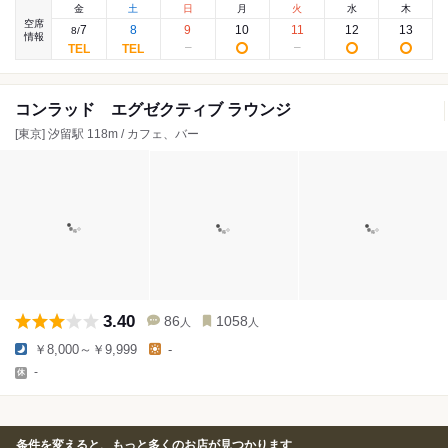
金
土
日
月
火
水
木
空席
7
8
9
10
11
12
13
8
/
情報
コンラッド エグゼクティブ ラウンジ
[東京] 汐留駅 118m / カフェ、バー
3.40
86
1058
人
人
￥8,000～￥9,999
-
-
条件を変えると、もっと多くのお店が見つかります