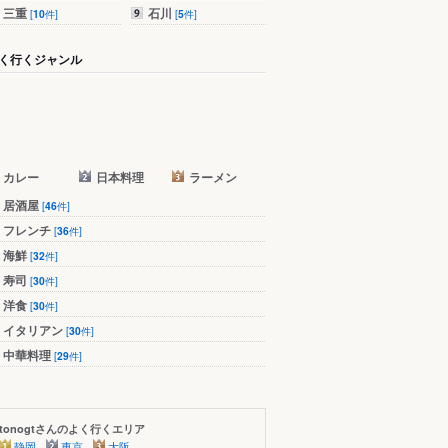
三重
石川
[
10
件]
[
5
件]
く行くジャンル
カレー
日本料理
ラーメン
居酒屋
[
46
件]
フレンチ
[
36
件]
海鮮
[
32
件]
寿司
[
30
件]
洋食
[
30
件]
イタリアン
[
30
件]
中華料理
[
29
件]
tonogtさんのよく行くエリア
静岡
東京
大阪