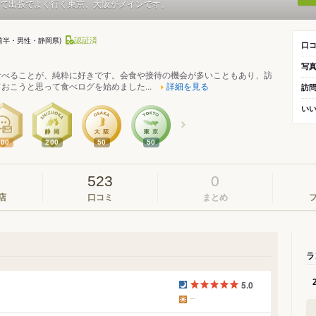
て出張でよく行く東京、大阪がメインです。
認証済
代前半・男性・静岡県)
口
写
食べることが、純粋に好きです。会食や接待の機会が多いこともあり、訪
おこうと思って食べログを始めました...
詳細を見る
訪
い
400
200
50
50
523
0
店
口コミ
まとめ
ラ
5.0