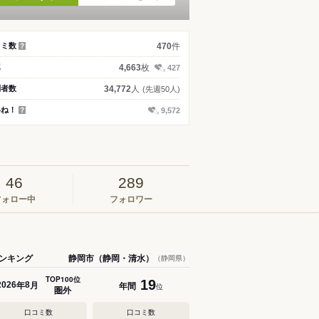
件
コミ数
470
？
枚
真
4,663
427
人
問者数
34,772
(先週50人)
いね！
9,572
？
46
289
フォロー中
フォロワー
ンキング
静岡市（静岡・清水）
（静岡県）
TOP100位
19
年
月
年間
2026
8
位
圏外
口コミ数
口コミ数