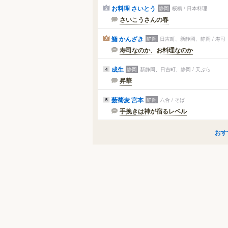
お料理 さいとう
静岡
桜橋 / 日本料理
2
さいこうさんの春
鮨 かんざき
静岡
日吉町、新静岡、静岡 / 寿司
3
寿司なのか、お料理なのか
成生
静岡
新静岡、日吉町、静岡 / 天ぷら
4
昇華
薮蕎麦 宮本
静岡
六合 / そば
5
手挽きは神が宿るレベル
おす