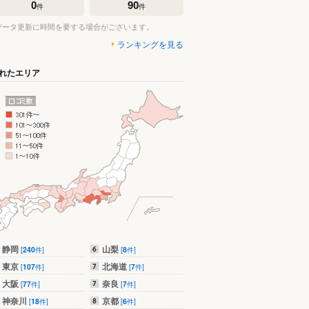
0
90
件
件
データ更新に時間を要する場合がございます。
ランキングを見る
れたエリア
静岡
山梨
[
240
件]
[
8
件]
東京
北海道
[
107
件]
[
7
件]
大阪
奈良
[
77
件]
[
7
件]
神奈川
京都
[
18
件]
[
6
件]