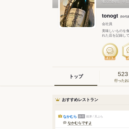
地元の静岡、そし
tonogt
(50
会社員
美味しいものを
れた店を記録して
8
か月
523
トップ
行ったお
おすすめレストラン
なかむら
静岡
焼津 / 天ぷら
1
なかむらですよ