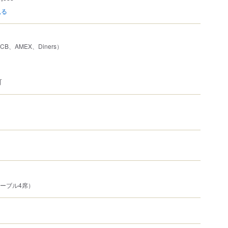
見る
JCB、AMEX、Diners）
可
テーブル4席）