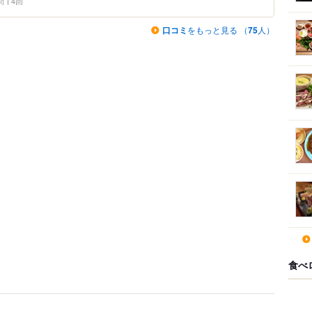
問
4回
口コミ
をもっと見る （
75
人）
食べ