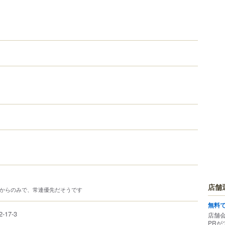
店舗
前からのみで、常連優先だそうです
無料
2-17-3
店舗
PRが