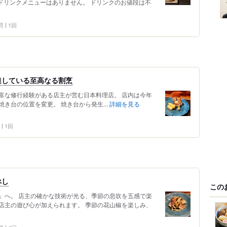
ドリンクメニューはありません。 ドリンクのお値段は不
問
1回
達している至高なる割烹
富な修行経験がある店主が営む日本料理店。 店内は今年
き台の位置を変更。 焼き台から発生...
詳細を見る
1回
べし
この
」へ。 店主の確かな技術が光る、季節の息吹を五感で楽
店主の遊び心が加えられます。 季節の花山椒を楽しみ、