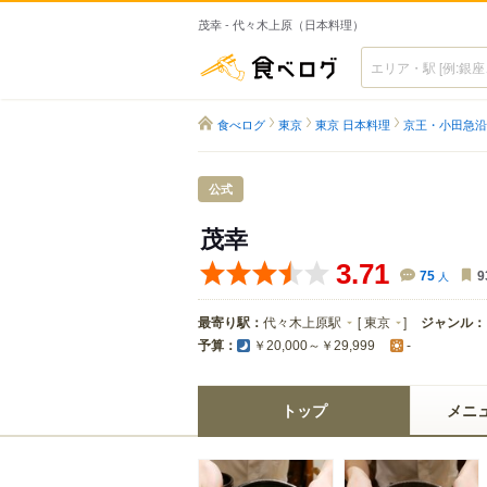
茂幸 - 代々木上原（日本料理）
食べログ
食べログ
東京
東京 日本料理
京王・小田急沿
公式
茂幸
3.71
75
人
9
最寄り駅：
代々木上原駅
[
東京
]
ジャンル：
予算：
￥20,000～￥29,999
-
トップ
メニ