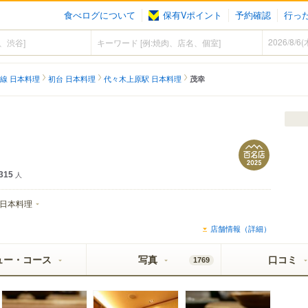
食べログについて
保有Vポイント
予約確認
行っ
線 日本料理
初台 日本料理
代々木上原駅 日本料理
茂幸
315
人
日本料理
店舗情報（詳細）
ュー・コース
写真
口コミ
1769