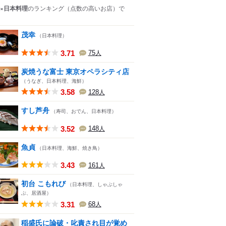
×日本料理
のランキング
（点数の高いお店）
で
茂幸
（日本料理）
3.71
75
人
炭焼うな富士 東京オペラシティ店
（うなぎ、日本料理、海鮮）
3.58
128
人
すし芦舟
（寿司、おでん、日本料理）
3.52
148
人
魚貞
（日本料理、海鮮、焼き鳥）
3.43
161
人
初台 こもれび
（日本料理、しゃぶしゃ
ぶ、居酒屋）
3.31
68
人
稲盛氏に論破・叱責され目が覚め