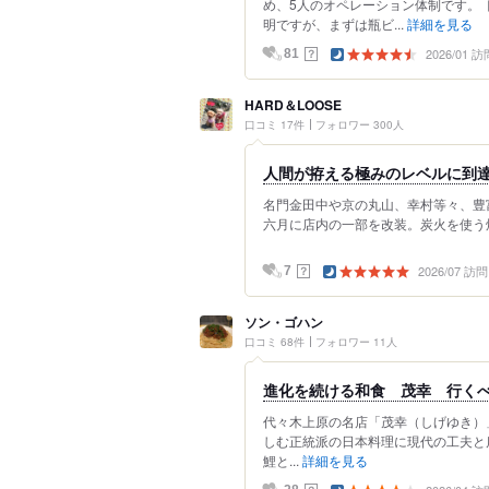
め、5人のオペレーション体制です。 
明ですが、まずは瓶ビ...
詳細を見る
2026/01 訪
？
81
HARD＆LOOSE
口コミ 17件
フォロワー 300人
人間が拵える極みのレベルに到
名門金田中や京の丸山、幸村等々、豊
六月に店内の一部を改装。炭火を使う焼
2026/07 訪問
？
7
ソン・ゴハン
口コミ 68件
フォロワー 11人
進化を続ける和食 茂幸 行く
代々木上原の名店「茂幸（しげゆき）
しむ正統派の日本料理に現代の工夫と
鯉と...
詳細を見る