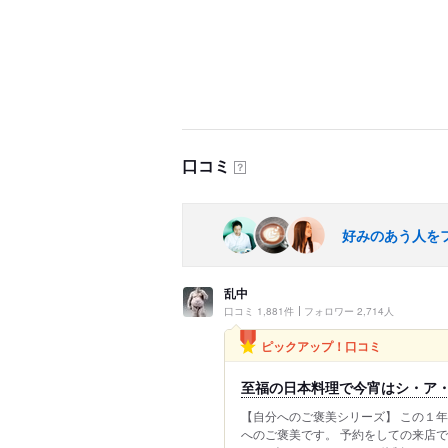
口コミ
？
好みのあう人を
乱中
口コミ 1,881件
フォロワー 2,714人
ピックアップ！口コミ
至福の日本料理で今宵はシ・ア
【自分へのご褒美シリーズ】 この１
へのご褒美です。 予約をしての来店で