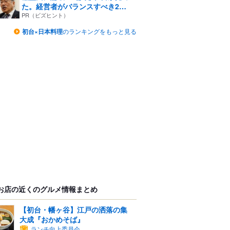
た。経営者がバランスすべき2
つ...
PR（ビズヒント）
初台×日本料理
のランキングをもっと見る
お店の近くのグルメ情報まとめ
【初台・幡ヶ谷】江戸の洒落の集
大成『おかめそば』
ランチ向上委員会