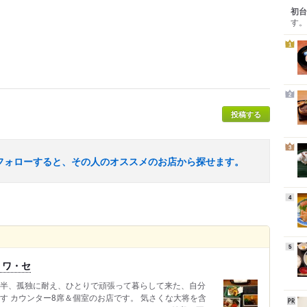
初台
す。
1
2
投稿する
3
フォローすると、その人のオススメのお店から探せます。
4
5
・ワ・セ
年半、孤独に耐え、ひとりで頑張って暮らして来た、自分
す カウンター8席＆個室のお店です。 気さくな大将を含