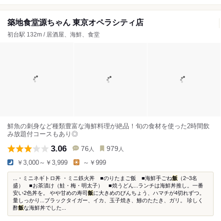
築地食堂源ちゃん 東京オペラシティ店
初台駅 132m / 居酒屋、海鮮、食堂
鮮魚の刺身など種類豊富な海鮮料理が絶品！旬の食材を使った2時間飲
み放題付コースもあり◎
3.06
76
979
人
人
￥3,000～￥3,999
～￥999
...・ミニネギトロ丼 ・ミニ鉄火丼 ■のりたまご飯 ■海鮮手ごね
飯
（2~3名
盛） ■お茶漬け（鮭・梅・明太子） ■焼うどん...ランチは海鮮丼推し。一番
安い2色丼を。 やや甘めの寿司
飯
に大きめのびんちょう、ハマチが4切れずつ。
量しっかり...ブラックタイガー、イカ、玉子焼き、鯵のたたき、ガリ。 珍しく
酢
飯
な海鮮丼でした...