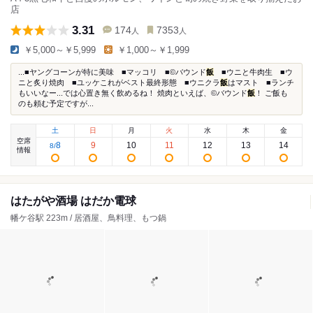
店
3.31
174
7353
人
人
￥5,000～￥5,999
￥1,000～￥1,999
...■ヤングコーンが特に美味 ■マッコリ ■©️バウンド
飯
■ウニと牛肉生 ■ウ
ニと炙り焼肉 ■ユッケこれがベスト最終形態 ■ウニクラ
飯
はマスト ■ランチ
もいいなー...では心置き無く飲めるね！ 焼肉といえば、©️バウンド
飯
！ ご飯も
のも頼む予定ですが...
土
日
月
火
水
木
金
空席
8
9
10
11
12
13
14
8
/
情報
はたがや酒場 はだか電球
幡ケ谷駅 223m / 居酒屋、鳥料理、もつ鍋