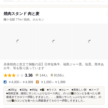
焼肉スタンド 肉と麦
幡ケ谷駅 77m / 焼肉、ホルモン
赤身焼肉と炊立て御飯の店】日本短角牛、福島ジャー黒、短黒、熊本あ
か牛、等を取り扱っています
3.36
144
8158
人
人
￥4,000～￥4,999
￥1,000～￥1,999
...■250ｇ ■320g ■450g ■
飯
■ライス ■カレー ■美味しい卵 ■スープ
■焼肉定食...後段にサシたっぷりなロース肉と、のっけ
飯
のコンビを食べたら満
腹過ぎてカロリー摂取しすぎました。。...後段にサシたっぷりなロース肉と、の
っけ
飯
のコンビを食べたら満腹過ぎてカロリー摂取しすぎました...