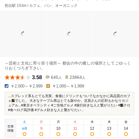
初台駅 153m / カフェ、パン、オーガニック
～芸術と文化に寄り添う場所～ 都会の中の癒しの場所としてごゆっく
りおくつろぎ下さい。
3.58
645
23864
人
人
￥2,000～￥2,999
￥1,000～￥1,999
...スプレッド系もとても充実。食後にドリンクもついてなかなかに高品質のカフ
ェ
飯
でした。 大きなテーブル席はとても賑やか。店員さんの応対もかなりカジ
ュアル...#東京オペラシティ #ご当地グルメ #旅行好きな人と繋がりたい #
飯
テロ
#食べログ高評価 #グルメ好きな人と繋がりたい...
土
日
月
火
水
木
金
空席
8
9
10
11
12
13
14
8
/
情報