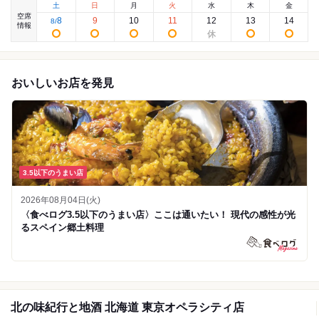
土
日
月
火
水
木
金
空席
8
9
10
11
12
13
14
8
/
情報
おいしいお店を発見
3.5以下のうまい店
2026年08月04日(火)
〈食べログ3.5以下のうまい店〉ここは通いたい！ 現代の感性が光
るスペイン郷土料理
北の味紀行と地酒 北海道 東京オペラシティ店