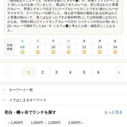
...期間限定メニューでも『野草かき揚げとヨモギ
飯
』や『和風インドカレー』な
ど 珍しいものを扱っていました。 運ばれてきたカレーは、見た目はわりと普通
のカレー。 野菜とチキンで仕立てたスープカレーとのことですが 確かにルーが
サラサラで、スープカレー仕様でした。 味も若干独特の風味がある以外はわり
と普通の味わいで、 悪くはなかったですが海外料理にしては特別感には欠けた
かなあ。 同僚が頼んだインドネシアカレーの方が ココナッツの甘みが強い白っ
ぽいカレーで独特でしたね(・∀・) カフェ
飯
と考えたら味・値段共にこんなも
ん...
土
日
月
火
水
木
金
空席
8
9
10
11
12
13
14
8
/
情報
1
2
3
4
5
6
キーワード一覧
メではじまるキーワード
初台・幡ヶ谷でランチを探す
もっと見る
～1,000円
1,000円 ～ 2,000円
2,000円～