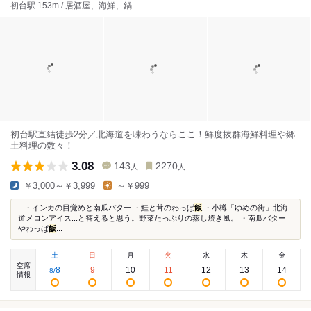
初台駅 153m / 居酒屋、海鮮、鍋
初台駅直結徒歩2分／北海道を味わうならここ！鮮度抜群海鮮料理や郷
土料理の数々！
3.08
143
2270
人
人
￥3,000～￥3,999
～￥999
...・インカの目覚めと南瓜バター ・鮭と茸のわっぱ
飯
・小樽「ゆめの街」北海
道メロンアイス...と答えると思う。野菜たっぷりの蒸し焼き風。 ・南瓜バター
やわっぱ
飯
...
土
日
月
火
水
木
金
空席
8
9
10
11
12
13
14
8
/
情報