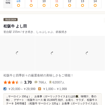
8
9
10
11
12
13
14
8
/
情報
松阪牛 よし田
初台駅 155m / すき焼き、しゃぶしゃぶ、鉄板焼き
松阪牛と四季折々の厳選食材の美味しさをご堪能！
3.70
766
62007
人
人
￥20,000～￥29,999
￥1,000～￥1,999
...サーロイン 150ｇ）、 お食事（ガーリックライスまたは白
飯
、味噌汁、香の
物）、デザート ・松阪牛コース 椿 15,000円 先付、お造り、サラダ、 松阪牛ス
テーキ【A5等級】（松阪牛 サーロイン 120ｇ） お食事（ガーリックライスまた