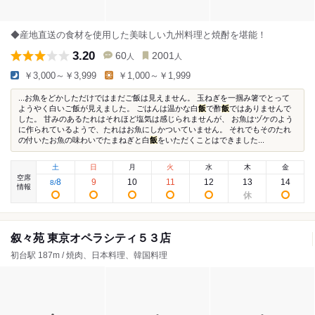
◆産地直送の食材を使用した美味しい九州料理と焼酎を堪能！
3.20
60
2001
人
人
￥3,000～￥3,999
￥1,000～￥1,999
...お魚をどかしただけではまだご飯は見えません。 玉ねぎを一掴み箸でとって
ようやく白いご飯が見えました。 ごはんは温かな白
飯
で酢
飯
ではありませんで
した。 甘みのあるたれはそれほど塩気は感じられませんが、 お魚はヅケのよう
に作られているようで、たれはお魚にしかついていません。 それでもそのたれ
の付いたお魚の味わいでたまねぎと白
飯
をいただくことはできました...
土
日
月
火
水
木
金
空席
8
9
10
11
12
13
14
8
/
情報
叙々苑 東京オペラシティ５３店
初台駅 187m / 焼肉、日本料理、韓国料理