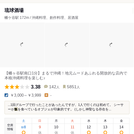
琉球酒場
幡ケ谷駅 172m / 沖縄料理、創作料理、居酒屋
【幡ヶ谷駅南口1分】まるで沖縄！地元ムードあふれる開放的な店内で
本格沖縄料理を楽しむ♪
3.38
142
5851
人
人
￥3,000～￥3,999
-
...1回グループで行ったことがあったんですが、1人で行くのは初めて。 シーサ
ーが
飯
を食べているオブジェが印象的です。 (しかし神聖なる存在を...
土
日
月
火
水
木
金
空席
8
9
10
11
12
13
14
8
/
情報