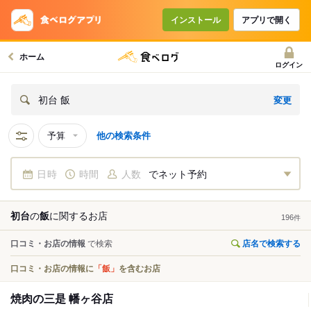
インストール
アプリで開く
ホーム
ログイン
変更
初台 飯
予算
他の検索条件
日時
時間
人数
でネット予約
初台
の
飯
に関する
お店
196
件
口コミ・お店の情報
で検索
店名で検索する
口コミ・お店の情報に
「飯」
を含むお店
焼肉の三是 幡ヶ谷店