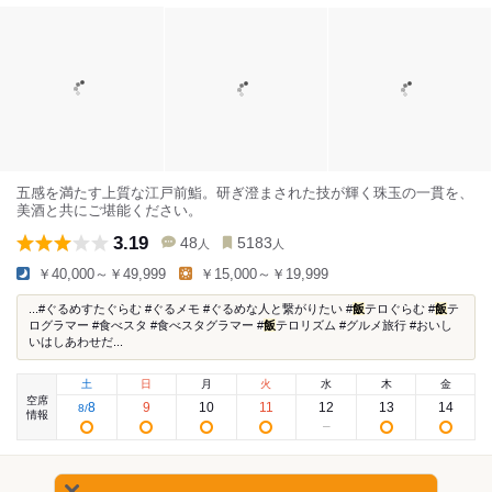
五感を満たす上質な江戸前鮨。研ぎ澄まされた技が輝く珠玉の一貫を、
美酒と共にご堪能ください。
3.19
48
5183
人
人
￥40,000～￥49,999
￥15,000～￥19,999
...#ぐるめすたぐらむ #ぐるメモ #ぐるめな人と繋がりたい #
飯
テロぐらむ #
飯
テ
ログラマー #食べスタ #食べスタグラマー #
飯
テロリズム #グルメ旅行 #おいし
いはしあわせだ...
土
日
月
火
水
木
金
空席
8
9
10
11
12
13
14
8
/
情報