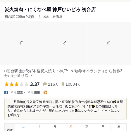
炭火焼肉・にくなべ屋 神戸びいどろ 初台店
初台駅 206m / 焼肉、もつ鍋、居酒屋
□初台駅徒歩5分/本格炭火焼肉・神戸牛&肉鍋/オペラシティから徒歩3
分/山手通り沿い
3.37
216
10584
人
人
￥4,000～￥4,999
-
...，整體醃的很入味又鮮脆爽口，配上富有油脂的肉一起吃差點忍不住點白
飯
來配
醃蘿蔔好吃到後來又另外單點一份來吃...夜ご飯(∩ˊᵕˋ∩)･* 酢
飯
との相性ばっち
り...好みかもしれませんが、焼肉にあのべちゃ
飯
はないかと… リピートはない
お店です...
土
日
月
火
水
木
金
空席