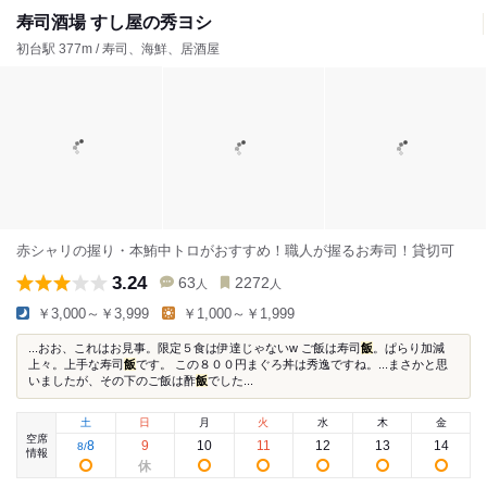
寿司酒場 すし屋の秀ヨシ
初台駅 377m / 寿司、海鮮、居酒屋
赤シャリの握り・本鮪中トロがおすすめ！職人が握るお寿司！貸切可
3.24
63
2272
人
人
￥3,000～￥3,999
￥1,000～￥1,999
...おお、これはお見事。限定５食は伊達じゃないw ご飯は寿司
飯
。ぱらり加減
上々。上手な寿司
飯
です。 この８００円まぐろ丼は秀逸ですね。...まさかと思
いましたが、その下のご飯は酢
飯
でした...
土
日
月
火
水
木
金
空席
8
9
10
11
12
13
14
8
/
情報