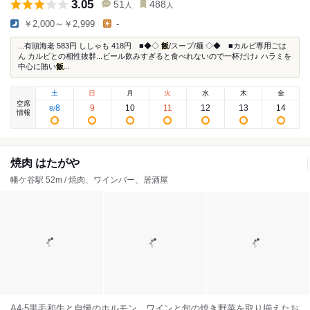
3.05
51
488
人
人
￥2,000～￥2,999
-
...有頭海老 583円 ししゃも 418円 ■◆◇
飯
/スープ/麺 ◇◆ ■カルビ専用ごは
ん カルビとの相性抜群...ビール飲みすぎると食べれないので一杯だけ♪ ハラミを
中心に賄い
飯
...
土
日
月
火
水
木
金
空席
8
9
10
11
12
13
14
8
/
情報
焼肉 はたがや
幡ケ谷駅 52m / 焼肉、ワインバー、居酒屋
A4-5黒毛和牛と自慢のホルモン、ワインと旬の焼き野菜を取り揃えたお