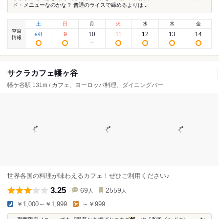
ド・メニューなのかな？ 普通のライスで締めるよりは...
土
日
月
火
水
木
金
空席
8
9
10
11
12
13
14
8
/
情報
サクラカフェ幡ヶ谷
幡ケ谷駅 131m / カフェ、ヨーロッパ料理、ダイニングバー
世界各国の料理が味わえるカフェ！ぜひご利用ください♪
3.25
69
2559
人
人
￥1,000～￥1,999
～￥999