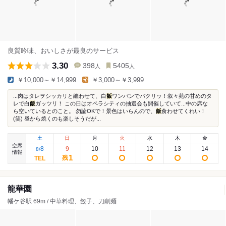
良質吟味、おいしさが最良のサービス
3.30
398
5405
人
人
￥10,000～￥14,999
￥3,000～￥3,999
...肉はタレヲシッカリと纏わせて、白
飯
ワンバンでパクリッ！叙々苑の甘めのタ
レで白
飯
ガッツリ！ この日はオペラシティの抽選会も開催していて...中の席な
ら空いているとのこと。 勿論OKで！景色はいらんので、
飯
食わせてくれい！
(笑) 昼から焼くのも楽しそうだが...
土
日
月
火
水
木
金
空席
8
9
10
11
12
13
14
8
/
情報
1
残
龍華園
幡ケ谷駅 69m / 中華料理、餃子、刀削麺