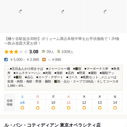
【幡ケ谷駅徒歩30秒】ボリューム満点本格中華をお手頃価格で！2H食
べ飲み放題大変お得！
3.08
39
1008
人
人
￥3,000～￥3,999
～￥999
...■五目あんかけ焼きそば ■ジャージャー麺 ■
飯
類 ■マーボーナス丼 ■角煮
丼 ■キムチチャーハン...■肉類 ■海鮮 ■店内 ■野菜 ■麺類 ■麺類アッ
プ ■
飯
類 ■点心 ■スープ・デザート ■コース ■晩酌セット...メニューは
前菜・肉類・海鮮・野菜・麺類・
飯
類・点心・スープで165品・そしてコース＠
1,980～＠5...
土
日
月
火
水
木
金
空席
8
9
10
11
12
13
14
8
/
情報
ル・パン・コティディアン 東京オペラシティ店