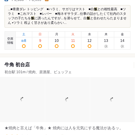
...■青唐ダレ トッピング ■ハラミ、サガリはマスト ■白
飯
との相性最高 ■ツ
ラミ ■これマスト ■レバー ■梅ネギサラダ...仕事の話がしたくて社内のスタ
ッフの子たちを
飯
に誘ったんですが...を潜らせて、白
飯
と合わせたらたまりませ
ん ▪︎ツラミ 程よく甘さがあり柔らかい...
土
日
月
火
水
木
金
空席
8
9
10
11
12
13
14
8
/
情報
牛角 初台店
初台駅 101m / 焼肉、居酒屋、ビュッフェ
★焼肉と言えば「牛角」★ 焼肉には人を元気にする魔法があるッ。