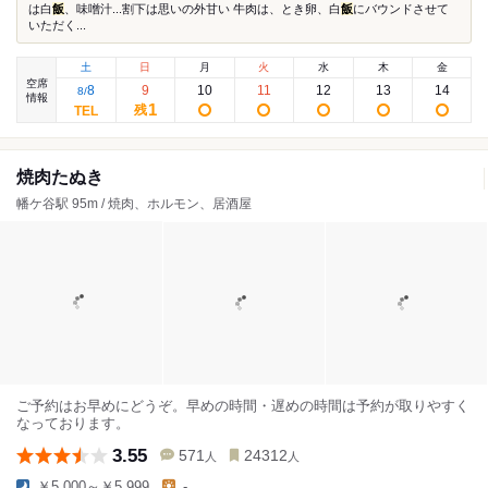
は白
飯
、味噌汁...割下は思いの外甘い 牛肉は、とき卵、白
飯
にバウンドさせて
いただく...
土
日
月
火
水
木
金
空席
8
9
10
11
12
13
14
8
/
情報
1
残
焼肉たぬき
幡ケ谷駅 95m / 焼肉、ホルモン、居酒屋
ご予約はお早めにどうぞ。早めの時間・遅めの時間は予約が取りやすく
なっております。
3.55
571
24312
人
人
￥5,000～￥5,999
-