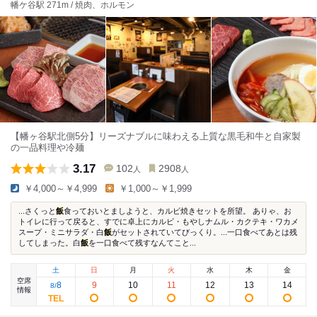
幡ケ谷駅 271m / 焼肉、ホルモン
【幡ヶ谷駅北側5分】リーズナブルに味わえる上質な黒毛和牛と自家製
の一品料理や冷麺
3.17
102
2908
人
人
￥4,000～￥4,999
￥1,000～￥1,999
...さくっと
飯
食っておいとましようと、カルビ焼きセットを所望。 ありゃ、お
トイレに行って戻ると、すでに卓上にカルビ・もやしナムル・カクテキ・ワカメ
スープ・ミニサラダ・白
飯
がセットされていてびっくり。...一口食べてあとは残
してしまった。白
飯
を一口食べて残すなんてこと...
土
日
月
火
水
木
金
空席
8
9
10
11
12
13
14
8
/
情報