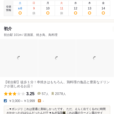
土
日
月
火
水
木
金
空席
8
9
10
11
12
13
14
8
/
情報
初介
初台駅 101m / 居酒屋、焼き鳥、鳥料理
【初台駅】徒歩１分！串焼きはもちろん、鶏料理の逸品と豊富なドリン
クが楽しめるお店！
3.25
57
2078
人
人
￥3,000～￥3,999
-
...▼ボンジリ これは普通に美味しかったです。 ただ、えらく出てくるのに時間
がかかったのはなんだったんだ!? ▼ねぎ塩鶏
飯
これお隣のラーメン屋のサイ