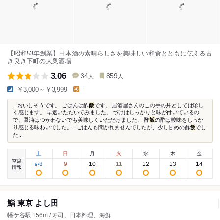
【昭和53年創業】日本酒の素晴らしさを美味しい和食とともに伝える古
き良き下町の大衆酒場
3.06
34
859
人
人
￥3,000～￥3,999
-
...おいしそうです。 ごはんは酢
飯
です。 居酒屋さんのこの手の丼としては珍し
く感じます。 早速いただいてみました。 づけはしっかりと味が付いているの
で、醤油はつかわないでも美味しくいただけました。 酢
飯
の酢は酸味をしっか
り感じる味わいでした。...ごはんも聞かれませんでしたが、少し甘めの酢
飯
でし
た...
土
日
月
火
水
木
金
空席
8
9
10
11
12
13
14
8
/
情報
鮨 東京 よし田
幡ケ谷駅 156m / 寿司、日本料理、海鮮