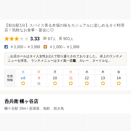
【初台駅1分】スパイス香る本場の味をカジュアルに楽しめるタイ料理
店！気軽なお食事・宴会に◎
3.33
67
901
人
人
￥3,000～￥3,999
￥1,000～￥1,999
...お店ホールはタイ人女性お2人で切り盛りされておりました。 卓上のランチメ
ニューを拝見。 ランチメニューはタイ風一皿
飯
、カレー、ヌードルな...
土
日
月
火
水
木
金
空席
8
9
10
11
12
13
14
8
/
情報
呑兵衛 幡ヶ谷店
幡ケ谷駅 39m / 居酒屋、海鮮、焼き鳥