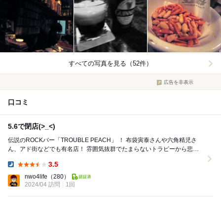
すべての写真を見る（52件）
広告を非表示
口コミ
5.6で閉店(>_<)
伝説のROCKバー「TROUBLE PEACH」 ！ 布袋寅泰さんや六角精児さ
ん、アド街などでも有名店！ 雰囲気抜群でたまらないトラピーから悲
報！！ 「トラブルピーチ(sin...
3.5
Dinner:
nwo4life
（280）
2024/04 訪問
1回