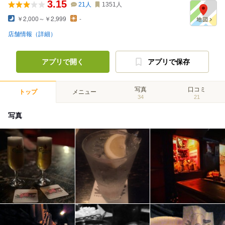
3.15
21
人
1351
人
￥2,000～￥2,999
-
店舗情報（詳細）
アプリで開く
アプリで保存
写真
口コミ
トップ
メニュー
34
21
写真