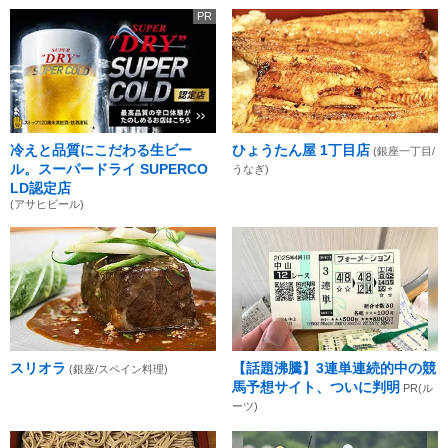
PR
冷えと品質にこだわる生ビー
ひょうたん屋 1丁目店
(銀座一丁目/
ル。スーパードライ SUPERCO
うなぎ)
LD認定店
(アサヒビール)
スリオラ
【話題沸騰】3連単連続的中の競
(銀座/スペイン料理)
馬予想サイト、ついに判明
PR(ル
ーツ)