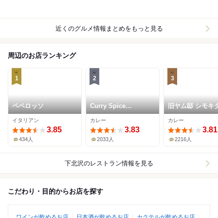
近くのグルメ情報まとめをもっと見る
周辺のお店ランキング
1
2
3
ペペロッソ
Curry Spice
旧ヤム邸 シモ
Gelateria KALPASI
イタリアン
カレー
カレー
3.85
3.83
3.81
434人
2033人
2216人
下北沢
のレストラン情報を見る
こだわり・目的からお店を探す
ワインが飲めるお店
日本酒が飲めるお店
カクテルが飲めるお店