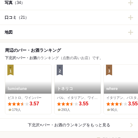
写真
（34）
口コミ
（21）
地図
周辺のバー・お酒ランキング
下北沢
×
バー・お酒
のランキング（点数の高いお店）です。
1
2
3
lumielune
トネリコ
where
ビストロ、ワインバー
バル、イタリアン、ワインバー
3.57
3.55
3.55
179人
293人
90人
下北沢×バー・お酒
のランキングをもっと見る