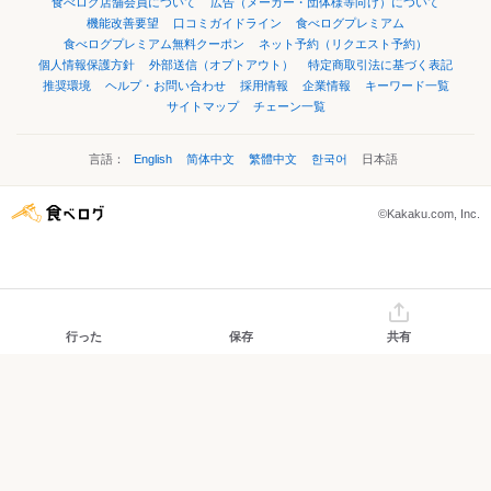
食べログ店舗会員について
広告（メーカー・団体様等向け）について
機能改善要望
口コミガイドライン
食べログプレミアム
食べログプレミアム無料クーポン
ネット予約（リクエスト予約）
個人情報保護方針
外部送信（オプトアウト）
特定商取引法に基づく表記
推奨環境
ヘルプ・お問い合わせ
採用情報
企業情報
キーワード一覧
サイトマップ
チェーン一覧
言語：
English
简体中文
繁體中文
한국어
日本語
©Kakaku.com, Inc.
行った
保存
共有