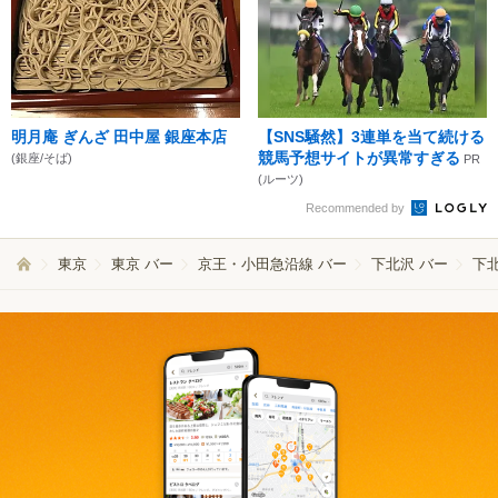
明月庵 ぎんざ 田中屋 銀座本店
【SNS騒然】3連単を当て続ける
競馬予想サイトが異常すぎる
(銀座/そば)
PR
(ルーツ)
Recommended by
東京
東京 バー
京王・小田急沿線 バー
下北沢 バー
下