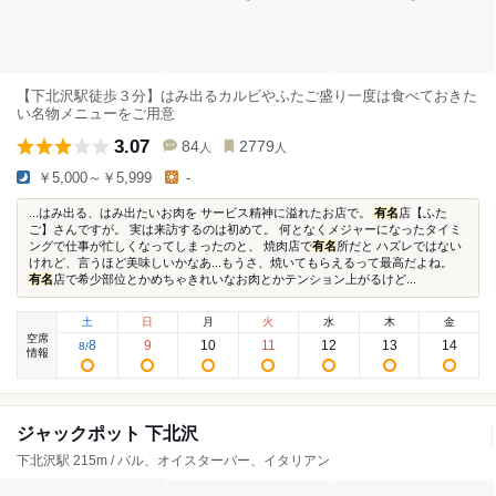
【下北沢駅徒歩３分】はみ出るカルビやふたご盛り一度は食べておきた
い名物メニューをご用意
3.07
84
2779
人
人
￥5,000～￥5,999
-
...はみ出る、はみ出たいお肉を サービス精神に溢れたお店で。
有名
店【ふた
ご】さんですが。 実は来訪するのは初めて。 何となくメジャーになったタイミ
ングで仕事が忙しくなってしまったのと、 焼肉店で
有名
所だと ハズレではない
けれど、言うほど美味しいかなあ...もうさ、焼いてもらえるって最高だよね。
有名
店で希少部位とかめちゃきれいなお肉とかテンション上がるけど...
土
日
月
火
水
木
金
空席
8
9
10
11
12
13
14
8
/
情報
ジャックポット 下北沢
下北沢駅 215m / バル、オイスターバー、イタリアン