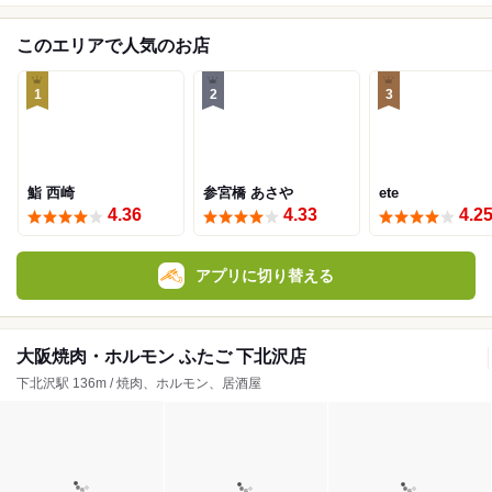
このエリアで人気のお店
1
2
3
鮨 西崎
参宮橋 あさや
ete
4.36
4.33
4.2
アプリに切り替える
大阪焼肉・ホルモン ふたご 下北沢店
下北沢駅 136m / 焼肉、ホルモン、居酒屋