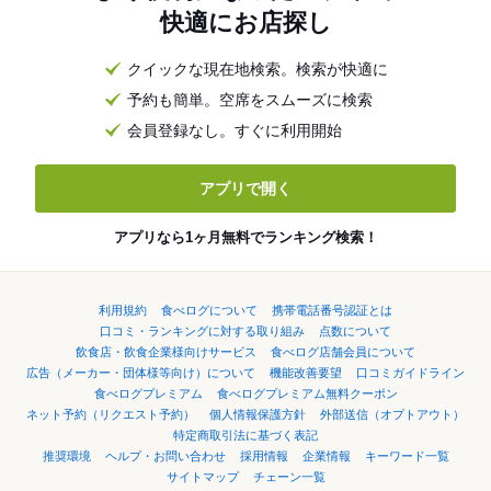
快適にお店探し
クイックな現在地検索。検索が快適に
予約も簡単。空席をスムーズに検索
会員登録なし。すぐに利用開始
アプリで開く
アプリなら1ヶ月無料でランキング検索！
利用規約
食べログについて
携帯電話番号認証とは
口コミ・ランキングに対する取り組み
点数について
飲食店・飲食企業様向けサービス
食べログ店舗会員について
広告（メーカー・団体様等向け）について
機能改善要望
口コミガイドライン
食べログプレミアム
食べログプレミアム無料クーポン
ネット予約（リクエスト予約）
個人情報保護方針
外部送信（オプトアウト）
特定商取引法に基づく表記
推奨環境
ヘルプ・お問い合わせ
採用情報
企業情報
キーワード一覧
サイトマップ
チェーン一覧