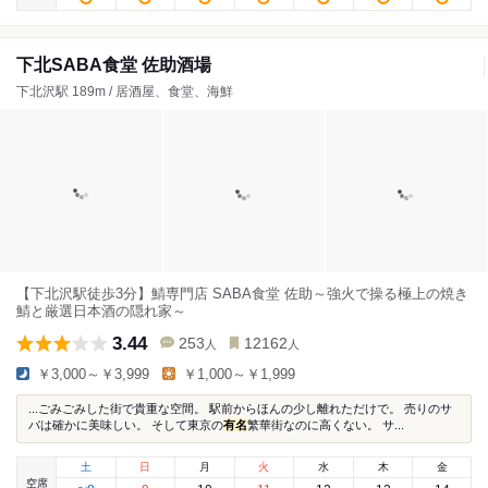
下北SABA食堂 佐助酒場
下北沢駅 189m / 居酒屋、食堂、海鮮
【下北沢駅徒歩3分】鯖専門店 SABA食堂 佐助～強火で操る極上の焼き
鯖と厳選日本酒の隠れ家～
3.44
253
12162
人
人
￥3,000～￥3,999
￥1,000～￥1,999
...ごみごみした街で貴重な空間。 駅前からほんの少し離れただけで。 売りのサ
バは確かに美味しい。 そして東京の
有名
繁華街なのに高くない。 サ...
土
日
月
火
水
木
金
空席