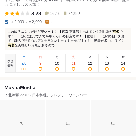
もつ刺しも大人気！
3.28
167
7428
人
人
￥2,000～￥2,999
-
...肉はそんなにだけど安いー！！ 【東京 下北沢】ホルモンや刺し系が
有名
で
す！ 下北沢にまだできて半年くらいのお店です！ 【立地】 下北沢駅南口を出
て...SNSで話題のお店は土日はめちゃくちゃ並びますし、若者が多い。 近くに
有名
な美味しいお店があるので...
土
日
月
火
水
木
金
空席
8
9
10
11
12
13
14
8
/
情報
MushaMusha
下北沢駅 237m / 日本料理、フレンチ、ワインバー