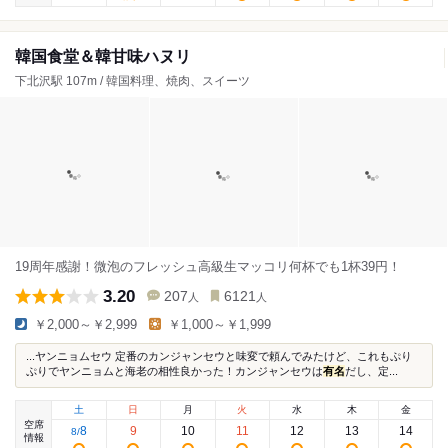
韓国食堂＆韓甘味ハヌリ
下北沢駅 107m / 韓国料理、焼肉、スイーツ
19周年感謝！微泡のフレッシュ高級生マッコリ何杯でも1杯39円！
3.20
207
6121
人
人
￥2,000～￥2,999
￥1,000～￥1,999
...ヤンニョムセウ 定番のカンジャンセウと味変で頼んでみたけど、これもぷり
ぷりでヤンニョムと海老の相性良かった！カンジャンセウは
有名
だし、定...
土
日
月
火
水
木
金
空席
8
9
10
11
12
13
14
8
/
情報