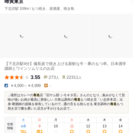
啼寅東京
下北沢駅 339m / もつ焼き、居酒屋、焼き鳥
【下北沢駅4分】備長炭で焼き上げる新鮮な牛・豚のもつ串。日本酒学
講師とワインソムリエのお店
3.55
273
22311
人
人
￥4,000～￥4,999
-
...場所はカレーの
有名
店『旧ヤム邸 シモキタ荘』さんのとなり...臭みがなくて旨
味が強いお肉が最高に美味しい 大将は調布の
有名
もつ焼き店「い志井本店」出
身 唎酒師の資格を保有しているので...通の舌をも唸らせる 東京調布の
有名
もつ
焼き店で腕を磨いた店主が手がけるお店で...
土
日
月
火
水
木
金
空席
8
9
10
11
12
13
14
8
/
情報
1
残