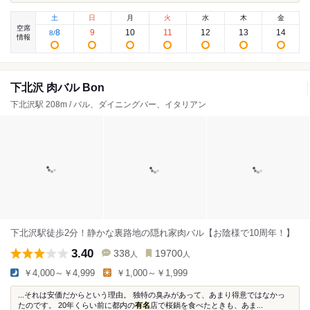
土
日
月
火
水
木
金
空席
8
9
10
11
12
13
14
8
/
情報
下北沢 肉バル Bon
下北沢駅 208m / バル、ダイニングバー、イタリアン
下北沢駅徒歩2分！静かな裏路地の隠れ家肉バル【お陰様で10周年！】
3.40
338
19700
人
人
￥4,000～￥4,999
￥1,000～￥1,999
...それは安価だからという理由。 独特の臭みがあって、あまり得意ではなかっ
たのです。 20年くらい前に都内の
有名
店で桜鍋を食べたときも、あま...