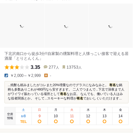
下北沢南口から徒歩3分!!自家製の燻製料理と人懐っこい接客で迎える居
酒屋「とりとんくん」
3.35
277
13753
人
人
￥2,000～￥2,999
-
...焼酎も頼みましたがコレまた20%増量なのでグラスになみなみと。
有名
な銘
柄も多数ありこれが480円なら安すぎます。 二人でつまんで...下北で深夜まで人
がワイワイ賑わっている場所として
有名
なお店。 なんでも、働いている人はみ
な役者関係とか。 そして...スモーキーな料理が
有名
でおいしくいただけます...
土
日
月
火
水
木
金
空席
8
9
10
11
12
13
14
8
/
情報