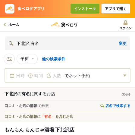
インストール
アプリで開く
ホーム
ログイン
変更
下北沢 有名
予算
他の検索条件
日時
時間
人数
でネット予約
下北沢
の
有名
に関する
お店
352
件
口コミ・お店の情報
で検索
店名で検索する
口コミ・お店の情報に
「有名」
を含むお店
もんもん もんじゃ酒場 下北沢店