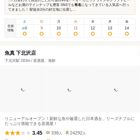
...✅日替わりで用意のこだわり創作料理✨️ ✅オーガニックワインやクラフトビー
ルなどお酒のラインナップも豊富 SNSでも
有名
になってきている人気店へ行っ
てきました！ 駅徒歩2分の好立地に位置し...
土
日
月
火
水
木
金
空席
8
9
10
11
12
13
14
8
/
情報
魚真 下北沢店
下北沢駅 283m / 居酒屋、海鮮
リニューアルオープン！新鮮な魚や厳選した日本酒を、リーズナブルに
たっぷり堪能できる居酒屋！
3.45
338
24292
人
人