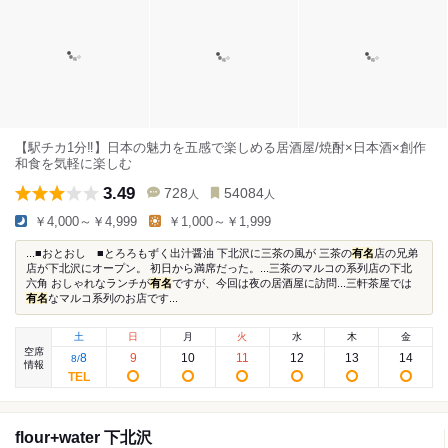
【駅チカ1分‼️】日本の魅力を五感で楽しめる居酒屋/焼酎×日本酒×創作
和食を気軽に楽しむ
3.49
728
54084
人
人
￥4,000～￥4,999
￥1,000～￥1,999
...■おとおし ■とろろもずく出汁醤油 下北沢に三茶の風が 三茶の
有名
店の兄弟
店が下北沢にオープン。 初日から満席だった。...三茶のマルコの系列店の下北
六角 おしゃれなランチが
有名
ですが、今回は夜の居酒屋に訪問...三軒茶屋では
有名
なマルコ系列のお店です...
土
日
月
火
水
木
金
空席
8
9
10
11
12
13
14
8
/
情報
flour+water 下北沢