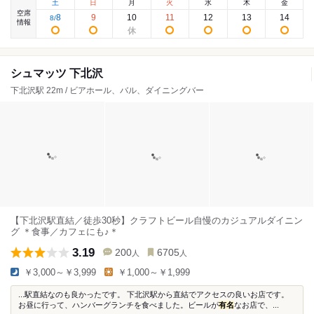
土
日
月
火
水
木
金
空席
8
9
10
11
12
13
14
8
/
情報
シュマッツ 下北沢
下北沢駅 22m / ビアホール、バル、ダイニングバー
【下北沢駅直結／徒歩30秒】クラフトビール自慢のカジュアルダイニン
グ ＊食事／カフェにも♪＊
3.19
200
6705
人
人
￥3,000～￥3,999
￥1,000～￥1,999
...駅直結なのも良かったです。 下北沢駅から直結でアクセスの良いお店です。
お昼に行って、ハンバーグランチを食べました。ビールが
有名
なお店で、...