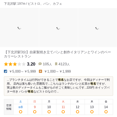
下北沢駅 197m / ビストロ、パン、カフェ
【下北沢駅3分】自家製焼き立てパンと創作イタリアンとワインのベー
カリーレストラン
3.20
105
4123
人
人
￥5,000～￥5,999
￥1,000～￥1,999
...ブランチタイムは行列ができることで
有名
なお店ですが、今回はディナーで利
用。 店内は落ち着いた雰囲気で...こちらはランチのパンと紅茶が
有名
ですが、
実は夜のディナータイムもご飯がものすごく美味しいんです...220円 ホイップバ
ター付き パンが
有名
なビストロなので...
土
日
月
火
水
木
金
空席
8
9
10
11
12
13
14
8
/
情報