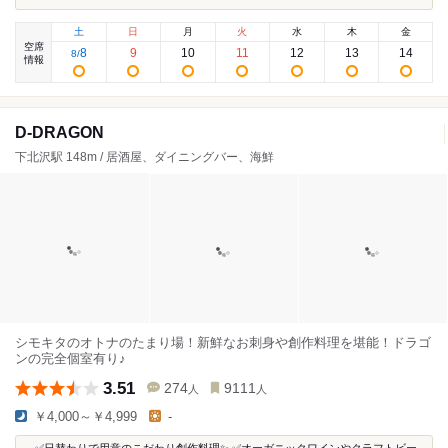
土
日
月
火
水
木
金
空席
8
9
10
11
12
13
14
8
/
情報
D-DRAGON
下北沢駅 148m / 居酒屋、ダイニングバー、海鮮
シモキタのオトナのたまり場！新鮮なお刺身や創作料理を堪能！ドラゴ
ンの完全個室有り♪
3.51
274
9111
人
人
￥4,000～￥4,999
-