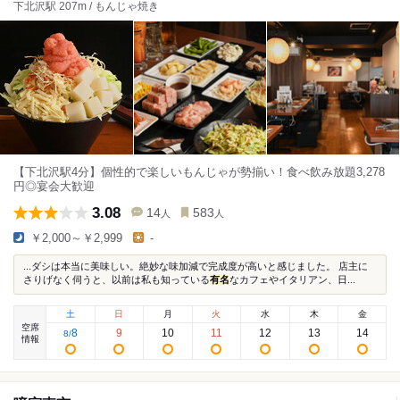
下北沢駅 207m / もんじゃ焼き
【下北沢駅4分】個性的で楽しいもんじゃが勢揃い！食べ飲み放題3,278
円◎宴会大歓迎
3.08
14
583
人
人
￥2,000～￥2,999
-
...ダシは本当に美味しい。絶妙な味加減で完成度が高いと感じました。 店主に
さりげなく伺うと、以前は私も知っている
有名
なカフェやイタリアン、日...
土
日
月
火
水
木
金
空席
8
9
10
11
12
13
14
8
/
情報