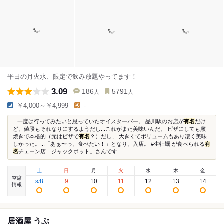
平日の月火水、限定で飲み放題やってます！
3.09
186
5791
人
人
￥4,000～￥4,999
-
...一度は行ってみたいと思っていたオイスターバー。 品川駅のお店が
有名
だけ
ど、値段もそれなりにするようだし...これがまた美味いんだ。 ピザにしても窯
焼きで本格的（元はピザで
有名
？）だし、 大きくてボリュームもあり凄く美味
しかった。...「あぁ〜っ、食べたい！」となり、入店。 #生牡蠣 が食べられる
有
名
チェーン店「ジャックポット」さんです...
土
日
月
火
水
木
金
空席
8
9
10
11
12
13
14
8
/
情報
居酒屋 うぶ