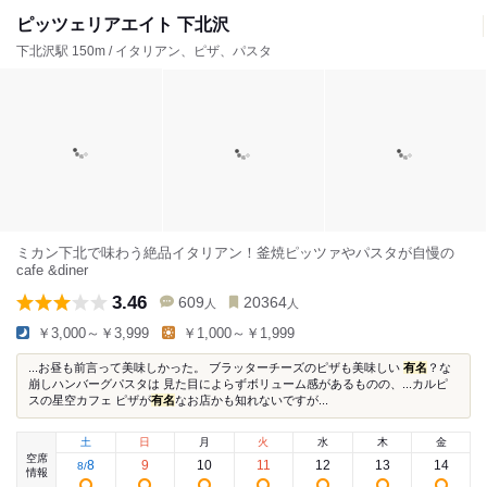
ピッツェリアエイト 下北沢
下北沢駅 150m / イタリアン、ピザ、パスタ
ミカン下北で味わう絶品イタリアン！釜焼ピッツァやパスタが自慢の
cafe &diner
3.46
609
20364
人
人
￥3,000～￥3,999
￥1,000～￥1,999
...お昼も前言って美味しかった。 ブラッターチーズのピザも美味しい
有名
？な
崩しハンバーグパスタは 見た目によらずボリューム感があるものの、...カルピ
スの星空カフェ ピザが
有名
なお店かも知れないですが...
土
日
月
火
水
木
金
空席
8
9
10
11
12
13
14
8
/
情報