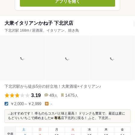
アプリを開く
大衆イタリアンかね子 下北沢店
下北沢駅 168m / 居酒屋、イタリアン、焼き鳥
下北沢駅から徒歩5分の好立地！大衆酒場×イタリアン♪
3.19
49
1475
人
人
￥2,000～￥2,999
-
...おすすめです！ 串ものもコスパと味と最高！ ドリンクも豊富で、最近は麦に
もどりいいちこで締めましたw
有名
店下北沢に現る！ ふと、下北沢...
土
日
月
火
水
木
金
空席