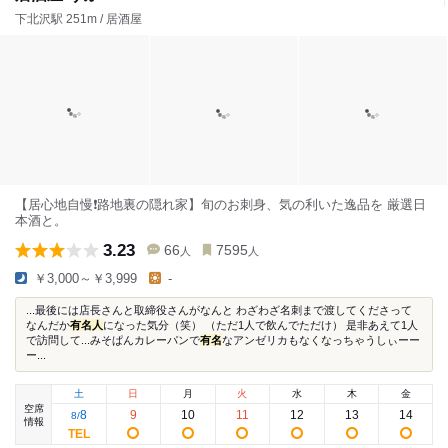
下北沢駅 251m / 居酒屋
【居心地自慢❗️路地裏の隠れ家】旬のお刺身、気の利いた逸品を 厳選日
本酒と。
3.23
66
7595
人
人
￥3,000～￥3,999
-
...最後には店長さんと取締役さんがなんと わざわざ名刺まで渡してくださって
なんだか
有名人
になった気分（笑） （ただ1人で飲んでただけ） 是非あえて1人
で訪問して...みそぱんカレーパンで
有名
なアンゼリカもなくなっちゃうしぃーー
ー...
土
日
月
火
水
木
金
空席
8
9
10
11
12
13
14
8
/
情報