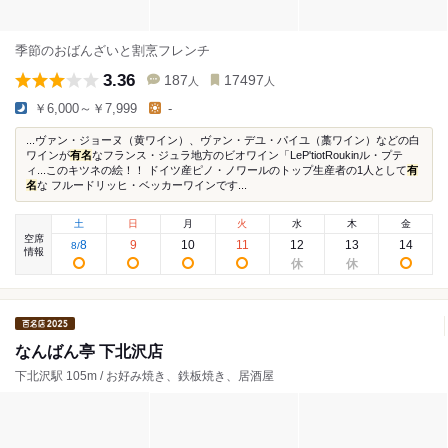
季節のおばんざいと割烹フレンチ
3.36
187
17497
人
人
￥6,000～￥7,999
-
...ヴァン・ジョーヌ（黄ワイン）、ヴァン・デユ・パイユ（藁ワイン）などの白
ワインが
有名
なフランス・ジュラ地方のビオワイン「LeP'tiotRoukinル・プテ
ィ...このキツネの絵！！ ドイツ産ピノ・ノワールのトップ生産者の1人として
有
名
な フルードリッヒ・ベッカーワインです...
土
日
月
火
水
木
金
空席
8
9
10
11
12
13
14
8
/
情報
なんばん亭 下北沢店
下北沢駅 105m / お好み焼き、鉄板焼き、居酒屋