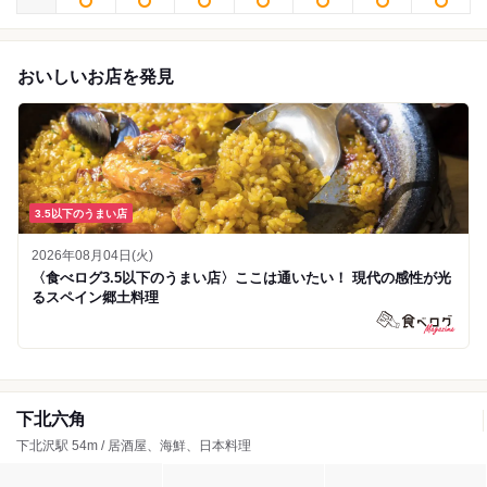
おいしいお店を発見
3.5以下のうまい店
2026年08月04日(火)
〈食べログ3.5以下のうまい店〉ここは通いたい！ 現代の感性が光
るスペイン郷土料理
下北六角
下北沢駅 54m / 居酒屋、海鮮、日本料理