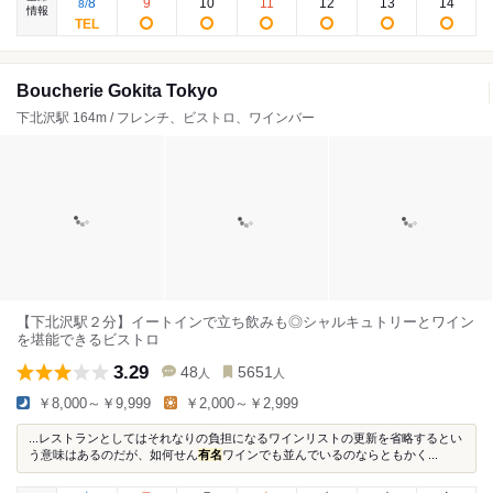
8
9
10
11
12
13
14
8
/
情報
Boucherie Gokita Tokyo
下北沢駅 164m / フレンチ、ビストロ、ワインバー
【下北沢駅２分】イートインで立ち飲みも◎シャルキュトリーとワイン
を堪能できるビストロ
3.29
48
5651
人
人
￥8,000～￥9,999
￥2,000～￥2,999
...レストランとしてはそれなりの負担になるワインリストの更新を省略するとい
う意味はあるのだが、如何せん
有名
ワインでも並んでいるのならともかく...