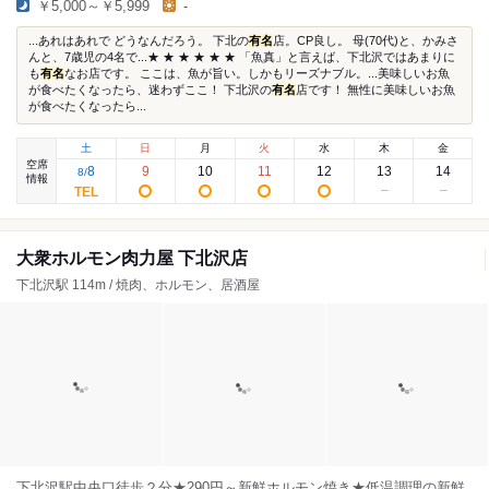
￥5,000～￥5,999
-
...あれはあれで どうなんだろう。 下北の
有名
店。CP良し。 母(70代)と、かみさ
んと、7歳児の4名で...★ ★ ★ ★ ★ ★ 「魚真」と言えば、下北沢ではあまりに
も
有名
なお店です。 ここは、魚が旨い。しかもリーズナブル。...美味しいお魚
が食べたくなったら、迷わずここ！ 下北沢の
有名
店です！ 無性に美味しいお魚
が食べたくなったら...
土
日
月
火
水
木
金
空席
8
9
10
11
12
13
14
8
/
情報
大衆ホルモン肉力屋 下北沢店
下北沢駅 114m / 焼肉、ホルモン、居酒屋
下北沢駅中央口徒歩２分★290円～新鮮ホルモン焼き★低温調理の新鮮