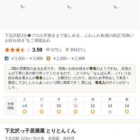
下北沢駅2分◆プロの手捌きまで楽しめる、ふわふわ食感の絶品“四角い
お好み焼き”をご堪能あれ
3.59
675
38427
人
人
￥3,000～￥3,999
￥2,000～￥2,999
...2階の雰囲気のあるお店です。 四角いお好み焼きが
有名
のようですね。 店員さ
んが丁寧に目の前で作ってくださるので、...どうやら「なんばん亭」っていうお
好み焼き屋さんが
有名
らしい。 土曜日だったので、念のため予約をして来店！
開店して少ししたらあっという間に満席です！ 壁には、
有名人
のサインがびっ
しり...
土
日
月
火
水
木
金
空席
8
9
10
11
12
13
14
8
/
情報
下北沢っ子居酒屋 とりとんくん
下北沢駅 223m / 焼き鳥、居酒屋、鳥料理