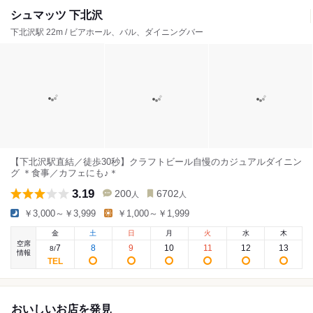
シュマッツ 下北沢
下北沢駅 22m / ビアホール、バル、ダイニングバー
【下北沢駅直結／徒歩30秒】クラフトビール自慢のカジュアルダイニン
グ ＊食事／カフェにも♪＊
3.19
200
6702
人
人
￥3,000～￥3,999
￥1,000～￥1,999
金
土
日
月
火
水
木
空席
7
8
9
10
11
12
13
8
/
情報
おいしいお店を発見