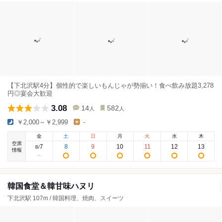
【下北沢駅4分】個性的で楽しいもんじゃが勢揃い！食べ飲み放題3,278
円◎宴会大歓迎
3.08
14
582
人
人
￥2,000～￥2,999
-
金
土
日
月
火
水
木
空席
7
8
9
10
11
12
13
8
/
情報
韓国食堂＆韓甘味ハヌリ
下北沢駅 107m / 韓国料理、焼肉、スイーツ