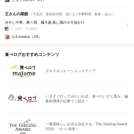
王さんの菜館
（下北沢、世田谷代田、池ノ上 / 中華料理、飲茶・点心）
冷やし中華、棒々鶏、麺大盛 蒸し鶏のネギ油かけ
-
訪問：2026/08
夜の点数:
ci.5-london（29）
食べログおすすめコンテンツ
グルメキュレーションメディア
いますぐ行ってみたいお店、食べたいひと皿を、編
集部渾身の記事でご紹介！
一番美味しいお店を決定する「The Tabelog Award
2026」ついに発表！