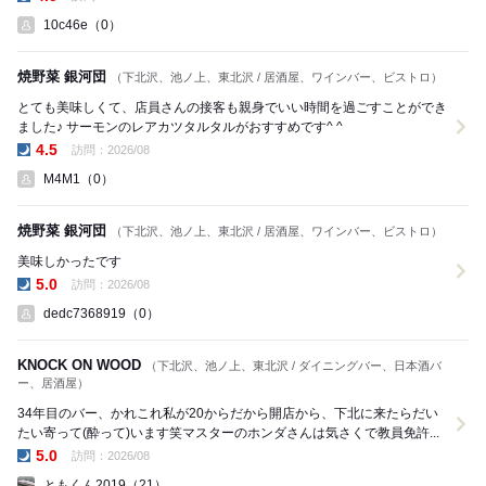
夜の点数:
10c46e（0）
焼野菜 銀河団
（下北沢、池ノ上、東北沢 / 居酒屋、ワインバー、ビストロ）
とても美味しくて、店員さんの接客も親身でいい時間を過ごすことができ
ました♪ サーモンのレアカツタルタルがおすすめです^ ^
4.5
訪問：2026/08
夜の点数:
M4M1（0）
焼野菜 銀河団
（下北沢、池ノ上、東北沢 / 居酒屋、ワインバー、ビストロ）
美味しかったです
5.0
訪問：2026/08
夜の点数:
dedc7368919（0）
KNOCK ON WOOD
（下北沢、池ノ上、東北沢 / ダイニングバー、日本酒バ
ー、居酒屋）
34年目のバー、かれこれ私が20からだから開店から、下北に来たらだい
たい寄って(酔って)います笑マスターのホンダさんは気さくで教員免許...
5.0
訪問：2026/08
夜の点数:
ともくん2019（21）