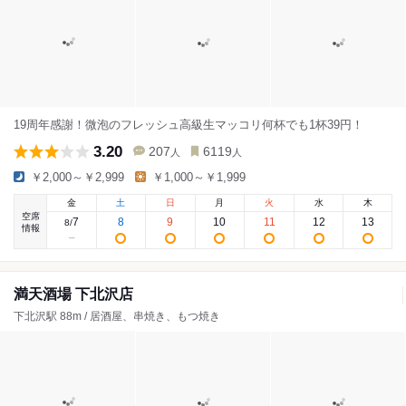
19周年感謝！微泡のフレッシュ高級生マッコリ何杯でも1杯39円！
3.20
207
6119
人
人
￥2,000～￥2,999
￥1,000～￥1,999
金
土
日
月
火
水
木
空席
7
8
9
10
11
12
13
8
/
情報
満天酒場 下北沢店
下北沢駅 88m / 居酒屋、串焼き、もつ焼き