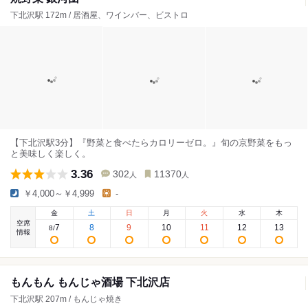
下北沢駅 172m / 居酒屋、ワインバー、ビストロ
【下北沢駅3分】『野菜と食べたらカロリーゼロ。』旬の京野菜をもっ
と美味しく楽しく。
3.36
302
11370
人
人
￥4,000～￥4,999
-
金
土
日
月
火
水
木
空席
7
8
9
10
11
12
13
8
/
情報
もんもん もんじゃ酒場 下北沢店
下北沢駅 207m / もんじゃ焼き