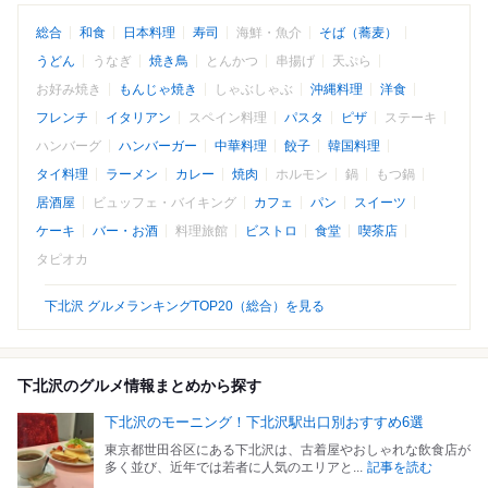
総合
和食
日本料理
寿司
海鮮・魚介
そば（蕎麦）
うどん
うなぎ
焼き鳥
とんかつ
串揚げ
天ぷら
お好み焼き
もんじゃ焼き
しゃぶしゃぶ
沖縄料理
洋食
フレンチ
イタリアン
スペイン料理
パスタ
ピザ
ステーキ
ハンバーグ
ハンバーガー
中華料理
餃子
韓国料理
タイ料理
ラーメン
カレー
焼肉
ホルモン
鍋
もつ鍋
居酒屋
ビュッフェ・バイキング
カフェ
パン
スイーツ
ケーキ
バー・お酒
料理旅館
ビストロ
食堂
喫茶店
タピオカ
下北沢 グルメランキングTOP20（総合）を見る
下北沢のグルメ情報まとめから探す
下北沢のモーニング！下北沢駅出口別おすすめ6選
東京都世田谷区にある下北沢は、古着屋やおしゃれな飲食店が
多く並び、近年では若者に人気のエリアと...
記事を読む