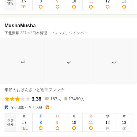
7
8
9
10
11
12
13
8
/
情報
MushaMusha
下北沢駅 237m / 日本料理、フレンチ、ワインバー
季節のおばんざいと割烹フレンチ
3.36
187
17490
人
人
￥6,000～￥7,999
-
金
土
日
月
火
水
木
空席
7
8
9
10
11
12
13
8
/
情報