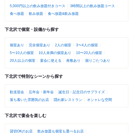
5,000円以上の飲み放題付きコース
3時間以上の飲み放題コース
食べ放題
飲み放題
食べ放題&飲み放題
下北沢で個室・設備から探す
個室あり
完全個室あり
2人の個室
3〜4人の個室
5〜10人の個室
10人未満の個室あり
10〜20人の個室
20人以上の個室
宴会に使える
座敷あり
掘りごたつあり
下北沢で特別なシーンから探す
歓送迎会
忘年会・新年会
誕生日・記念日のサプライズ
落ち着いた雰囲気のお店
隠れ家レストラン
オシャレな空間
下北沢で宴会を楽しむ
貸切OKのお店
飲み放題も個室も選べるお店