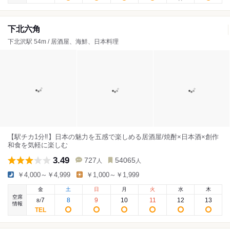
下北六角
下北沢駅 54m / 居酒屋、海鮮、日本料理
【駅チカ1分‼️】日本の魅力を五感で楽しめる居酒屋/焼酎×日本酒×創作
和食を気軽に楽しむ
3.49
727
54065
人
人
￥4,000～￥4,999
￥1,000～￥1,999
金
土
日
月
火
水
木
空席
7
8
9
10
11
12
13
8
/
情報