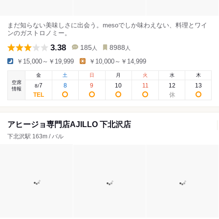
まだ知らない美味しさに出会う。mesoでしか味わえない、料理とワイ
ンのガストロノミー。
3.38
185
8988
人
人
￥15,000～￥19,999
￥10,000～￥14,999
金
土
日
月
火
水
木
空席
7
8
9
10
11
12
13
8
/
情報
アヒージョ専門店AJILLO 下北沢店
下北沢駅 163m / バル