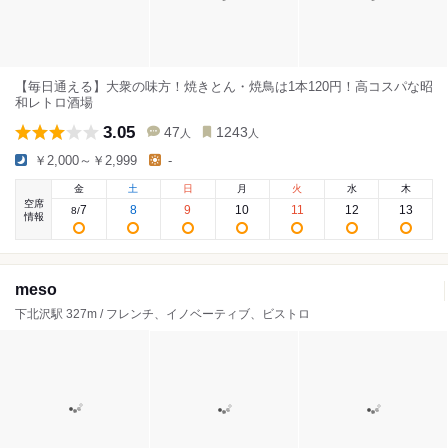
【毎日通える】大衆の味方！焼きとん・焼鳥は1本120円！高コスパな昭
和レトロ酒場
3.05
47
1243
人
人
￥2,000～￥2,999
-
金
土
日
月
火
水
木
空席
7
8
9
10
11
12
13
8
/
情報
meso
下北沢駅 327m / フレンチ、イノベーティブ、ビストロ