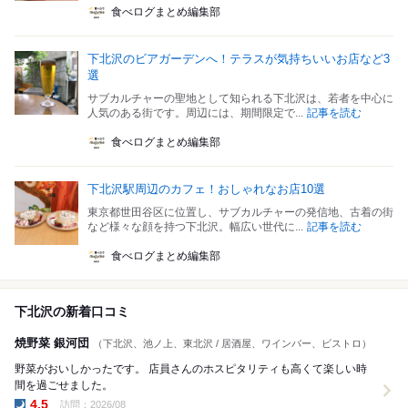
食べログまとめ編集部
下北沢のビアガーデンへ！テラスが気持ちいいお店など3
選
サブカルチャーの聖地として知られる下北沢は、若者を中心に
人気のある街です。周辺には、期間限定で...
記事を読む
食べログまとめ編集部
下北沢駅周辺のカフェ！おしゃれなお店10選
東京都世田谷区に位置し、サブカルチャーの発信地、古着の街
など様々な顔を持つ下北沢。幅広い世代に...
記事を読む
食べログまとめ編集部
下北沢の新着口コミ
焼野菜 銀河団
（下北沢、池ノ上、東北沢 / 居酒屋、ワインバー、ビストロ）
野菜がおいしかったです。 店員さんのホスピタリティも高くて楽しい時
間を過ごせました。
4.5
訪問：2026/08