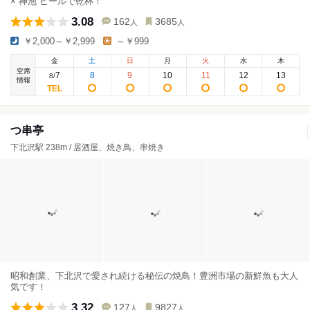
×“神泡“ビールで乾杯！
3.08
162
3685
人
人
￥2,000～￥2,999
～￥999
金
土
日
月
火
水
木
空席
7
8
9
10
11
12
13
8
/
情報
つ串亭
下北沢駅 238m / 居酒屋、焼き鳥、串焼き
昭和創業、下北沢で愛され続ける秘伝の焼鳥！豊洲市場の新鮮魚も大人
気です！
3.32
127
9827
人
人