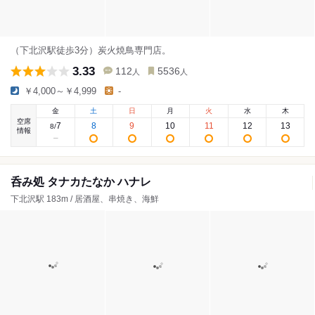
（下北沢駅徒歩3分）炭火焼鳥専門店。
3.33
112
5536
人
人
￥4,000～￥4,999
-
金
土
日
月
火
水
木
空席
7
8
9
10
11
12
13
8
/
情報
呑み処 タナカたなか ハナレ
下北沢駅 183m / 居酒屋、串焼き、海鮮