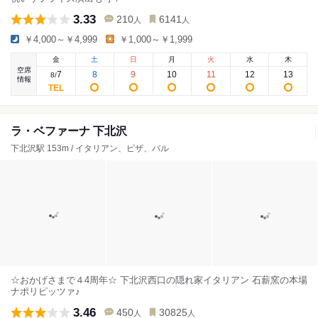
3.33
210
6141
人
人
￥4,000～￥4,999
￥1,000～￥1,999
金
土
日
月
火
水
木
空席
7
8
9
10
11
12
13
8
/
情報
ラ・ベファーナ 下北沢
下北沢駅 153m / イタリアン、ピザ、バル
☆おかげさまで４4周年☆ 下北沢西口の隠れ家イタリアン 石薪窯の本場
ナポリピッツァ♪
3.46
450
30825
人
人