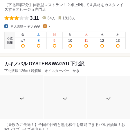
【下北沢駅2分】体験型レストラン！？卓上IHにて＆具材をカスタマイ
ズするアヒージョ専門店
3.11
34
1813
人
人
￥3,000～￥3,999
-
金
土
日
月
火
水
木
空席
7
8
9
10
11
12
13
8
/
情報
カキノバル OYSTER&WAGYU 下北沢
下北沢駅 126m / 居酒屋、オイスターバー、かき
【昼飲みに最適！】全国の牡蠣と黒毛和牛を堪能できるバル居酒屋！お
祝いサプライズ演出も可！