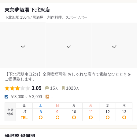
東京夢酒場 下北沢店
下北沢駅 150m / 居酒屋、創作料理、スポーツバー
【下北沢駅南口2分】全席喫煙可能 おしゃれな店内で素敵なひとときを
ご提供致します。
3.05
15
1823
人
人
￥3,000～￥3,999
-
金
土
日
月
火
水
木
空席
7
8
9
10
11
12
13
8
/
情報
焼野菜 銀河団