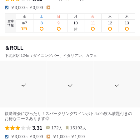
￥3,000～￥3,999
-
金
土
日
月
火
水
木
空席
7
8
9
10
11
12
13
8
/
情報
＆ROLL
下北沢駅 124m / ダイニングバー、イタリアン、カフェ
歓送迎会にぴったり！スパークリングワインボトル/2h飲み放題付きの
お得なコースあります◎
3.31
172
15193
人
人
￥3,000～￥3,999
￥1,000～￥1,999