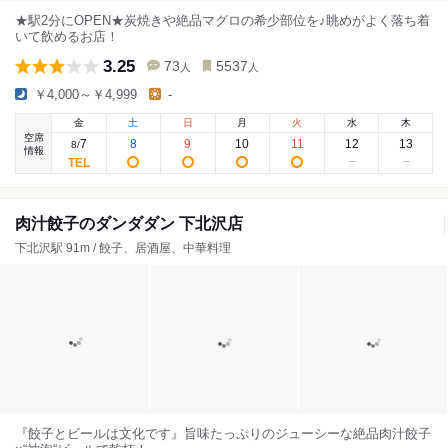
★駅2分にOPEN★炭焼きや絶品マグロの希少部位を♪眺めがよく落ち着
いて飲めるお店！
3.25
73
5537
人
人
￥4,000～￥4,999
-
金
土
日
月
火
水
木
空席
7
8
9
10
11
12
13
8
/
情報
肉汁餃子のダンダダン 下北沢店
下北沢駅 91m / 餃子、居酒屋、中華料理
『餃子とビールは文化です』旨味たっぷりのジューシーな絶品肉汁餃子