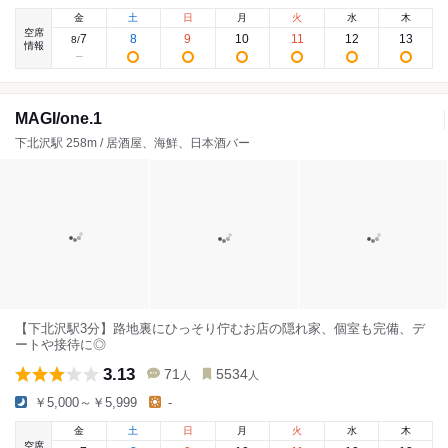
金
土
日
月
火
水
木
空席
7
8
9
10
11
12
13
8
/
情報
MAGI/one.1
下北沢駅 258m / 居酒屋、海鮮、日本酒バー
【下北沢駅3分】路地裏にひっそり佇むお店の隠れ家、個室も完備、デ
ートや接待に◎
3.13
71
5534
人
人
￥5,000～￥5,999
-
金
土
日
月
火
水
木
空席