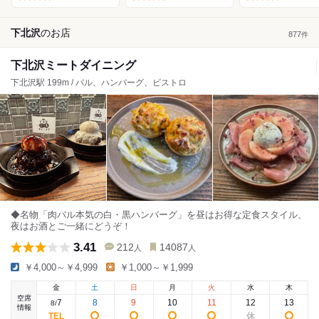
下北沢
の
お店
877
件
下北沢ミートダイニング
下北沢駅 199m / バル、ハンバーグ、ビストロ
◆名物「肉バル本気の白・黒ハンバーグ」を昼はお得な定食スタイル、
夜はお酒とご一緒にどうぞ！
3.41
212
14087
人
人
￥4,000～￥4,999
￥1,000～￥1,999
金
土
日
月
火
水
木
空席
7
8
9
10
11
12
13
8
/
情報