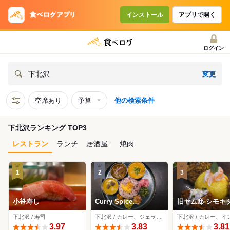
インストール
アプリで開く
ログイン
変更
下北沢
空席あり
予算
他の検索条件
下北沢ランキング TOP3
レストラン
ランチ
居酒屋
焼肉
1
2
3
小笹寿し
Curry Spice
旧ヤム邸 シモ
Gelateria KALPASI
下北沢 / 寿司
下北沢 / カレー、ジェラート・アイスクリーム、アジア・エスニック
3.97
3.83
3.81