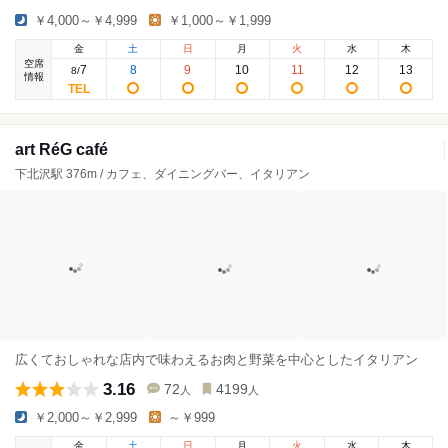
￥4,000～￥4,999
￥1,000～￥1,999
金
土
日
月
火
水
木
空席
7
8
9
10
11
12
13
8
/
情報
art RéG café
下北沢駅 376m / カフェ、ダイニングバー、イタリアン
広くておしゃれな店内で味わえるお肉と野菜を中心としたイタリアン
3.16
72
4199
人
人
￥2,000～￥2,999
～￥999
金
土
日
月
火
水
木