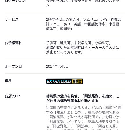
ロケーション
景色がきれい、夜景が見える、隠れ家レストラ
ン
サービス
2時間半以上の宴会可、ソムリエがいる、複数言
語メニューあり（英語、中国語繁体字、中国語
簡体字、韓国語）
お子様連れ
子供可（乳児可、未就学児可、小学生可）
通路が狭いため混雑時はベビーカーのご入店は
禁止となっております。
オープン日
2017年4月5日
備考
スーパードライ エクストラ
お店のPR
徳島県の魅力を発信。「阿波尾鶏」を始め、こ
だわりの徳島県産食材が味わえる
紺屋町の交差点にある大きなビルの、8階に位置
する【紺屋町よしこの】。徳島県の地鶏である
「阿波尾鶏」が味わえる専門店です。お店では
「阿波尾鶏」だけでなく、徳島の地場食材であ
る「阿波野菜」、「阿波牛」、「阿波とん豚」