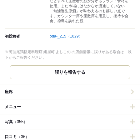
などすべて生産者の顔が分かるブランド食材を
使用。また市場にはなかなか流通していない
「無濾過生原酒」が味わえるのも嬉しい点で
す。カウンター席や座敷席を用意し、接待や会
食、徳島を訪れた観...
初投稿者
oda-_215
（1829）
※阿波尾鶏指定料理店 紺屋町 よしこの の店舗情報に誤りがある場合は、以
下からご報告ください。
誤りを報告する
座席
メニュー
写真
（355）
口コミ
（36）