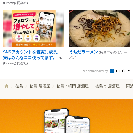
(Dreaw合同会社)
SNSアカウントを着実に成長。
うちだラーメン
(徳島市その他/ラー
実はみんなココ使ってます。
メン)
PR
(Dreaw合同会社)
Recommended by
徳島
徳島 居酒屋
徳島・鳴門 居酒屋
徳島市 居酒屋
阿