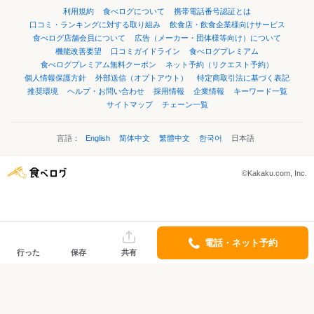
利用規約
食べログについて
携帯電話番号認証とは
口コミ・ランキングに対する取り組み
飲食店・飲食企業様向けサービス
食べログ店舗会員について
広告（メーカー・団体様等向け）について
機能改善要望
口コミガイドライン
食べログプレミアム
食べログプレミアム無料クーポン
ネット予約（リクエスト予約）
個人情報保護方針
外部送信（オプトアウト）
特定商取引法に基づく表記
推奨環境
ヘルプ・お問い合わせ
採用情報
企業情報
キーワード一覧
サイトマップ
チェーン一覧
言語：
English
简体中文
繁體中文
한국어
日本語
©Kakaku.com, Inc.
電話・ネット予約
行った
保存
共有