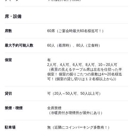
席・設備
席数
60席（ご宴会時最大60名様迄可！）
最大予約可能人数
60人（着席時）、80人（立食時）
個室
有
2人可、4人可、6人可、8人可、10～20人可
（夜景の見えるテーブル席は左右を仕切った半
個室！ 個室の掘りごたつの座敷は4〜20名様迄
可！ (個室の貸し切りは１２名様以上から)）
貸切
可（20人～50人可、50人以上可）
禁煙・喫煙
全席禁煙
（冷暖房付き喫煙所が屋外にあり）
駐車場
無（近隣にコインパーキング多数有！）