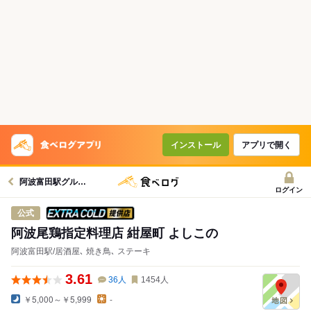
インストール
アプリで開く
阿波富田駅グルメへ
ログイン
スーパードライ エクストラコールドが
公式
阿波尾鶏指定料理店 紺屋町 よしこの
阿波富田駅/居酒屋､ 焼き鳥､ ステーキ
3.61
36
人
1454
人
￥5,000～￥5,999
-