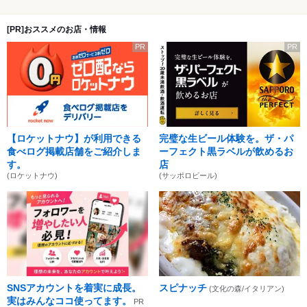
[PR]おススメのお店・情報
PR
PR
【ロケットナウ】が利用できる
完璧な生ビール体験を。ザ・パ
食べログ掲載店舗をご紹介しま
ーフェクト黒ラベルが飲めるお
す。
店
(ロケットナウ)
(サッポロビール)
SNSアカウントを着実に成長。
スピナッチ
(文化の森/イタリアン)
実はみんなココ使ってます。
PR