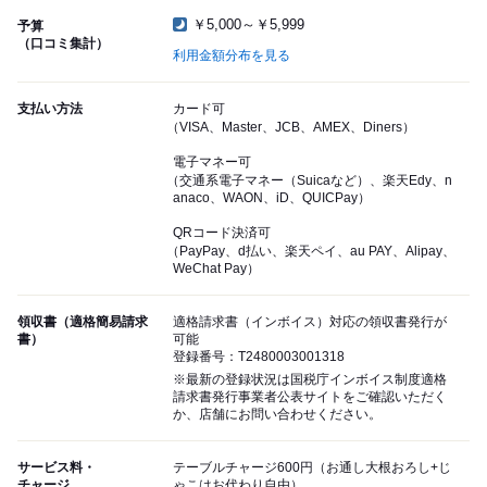
￥5,000～￥5,999
予算
（口コミ集計）
利用金額分布を見る
支払い方法
カード可
（VISA、Master、JCB、AMEX、Diners）
電子マネー可
（交通系電子マネー（Suicaなど）、楽天Edy、n
anaco、WAON、iD、QUICPay）
QRコード決済可
（PayPay、d払い、楽天ペイ、au PAY、Alipay、
WeChat Pay）
領収書（適格簡易請求
適格請求書（インボイス）対応の領収書発行が
書）
可能
登録番号：T2480003001318
※最新の登録状況は国税庁インボイス制度適格
請求書発行事業者公表サイトをご確認いただく
か、店舗にお問い合わせください。
サービス料・
テーブルチャージ600円（お通し大根おろし+じ
チャージ
ゃこはお代わり自由）