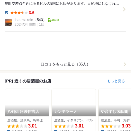
屋町交差点至近にあるビルの8階にお店があります。目的地にしなければ
なかなか辿り着けないかも。 こちら『よしこ...
3.6
Dinner:
thaumazein
（543）
2024/04 訪問
1回
口コミをもっと見る（36人）
[PR] 近くの居酒屋のお店
もっと見る
八剣伝 阿波住吉店
カンテラーノ
や台ずし 秋田町
居酒屋、焼き鳥、鳥料理
居酒屋、イタリアン、バル
居酒屋、寿司、海鮮
3.01
3.01
3.03