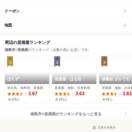
クーポン
地図
周辺の居酒屋ランキング
徳島市
×
居酒屋
のランキング（点数の高いお店）です。
1
2
3
ぽんず
居酒屋 はる坊
酒肴結 さかぐち
焼き鳥、鳥料理、居酒屋
居酒屋、海鮮、日本料理
居酒屋、海鮮、日本
3.67
3.63
3.63
225人
181人
69人
徳島市×居酒屋
のランキングをもっと見る
広告を非表示