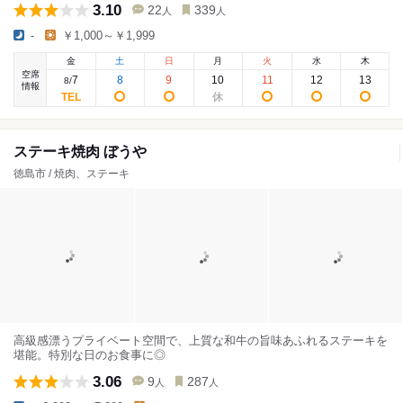
3.10
22
339
人
人
-
￥1,000～￥1,999
金
土
日
月
火
水
木
空席
7
8
9
10
11
12
13
8
/
情報
ステーキ焼肉 ぼうや
徳島市 / 焼肉、ステーキ
高級感漂うプライベート空間で、上質な和牛の旨味あふれるステーキを
堪能。特別な日のお食事に◎
3.06
9
287
人
人