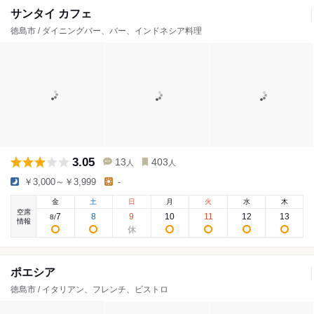
サンタイ カフェ
徳島市 / ダイニングバー、バー、インドネシア料理
3.05
13
403
人
人
￥3,000～￥3,999
-
金
土
日
月
火
水
木
空席
7
8
9
10
11
12
13
8
/
情報
ポエシア
徳島市 / イタリアン、フレンチ、ビストロ