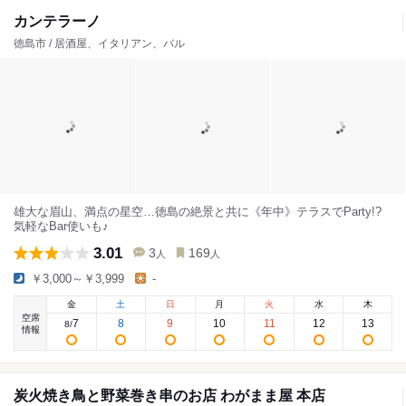
カンテラーノ
徳島市 / 居酒屋、イタリアン、バル
雄大な眉山、満点の星空…徳島の絶景と共に《年中》テラスでParty!?
気軽なBar使いも♪
3.01
3
169
人
人
￥3,000～￥3,999
-
金
土
日
月
火
水
木
空席
7
8
9
10
11
12
13
8
/
情報
炭火焼き鳥と野菜巻き串のお店 わがまま屋 本店