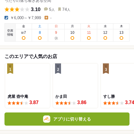
ったりの落ち着きある空間
3.10
5
74
人
人
￥6,000～￥7,999
-
金
土
日
月
火
水
木
空席
7
8
9
10
11
12
13
8
/
情報
このエリアで人気のお店
1
2
3
虎屋 壺中庵
かま田
すし勝
3.87
3.86
3.7
アプリに切り替える