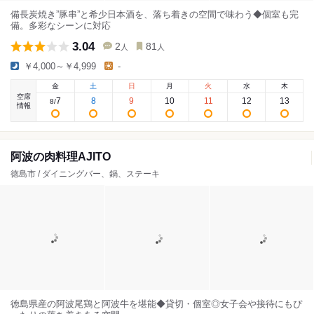
備長炭焼き”豚串”と希少日本酒を、落ち着きの空間で味わう◆個室も完
備。多彩なシーンに対応
3.04
2
81
人
人
￥4,000～￥4,999
-
金
土
日
月
火
水
木
空席
7
8
9
10
11
12
13
8
/
情報
阿波の肉料理AJITO
徳島市 / ダイニングバー、鍋、ステーキ
徳島県産の阿波尾鶏と阿波牛を堪能◆貸切・個室◎女子会や接待にもぴ