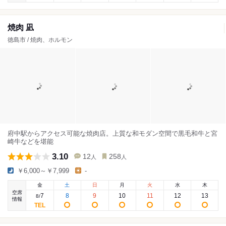
焼肉 凪
徳島市 / 焼肉、ホルモン
府中駅からアクセス可能な焼肉店。上質な和モダン空間で黒毛和牛と宮
崎牛などを堪能
3.10
12
258
人
人
￥6,000～￥7,999
-
金
土
日
月
火
水
木
空席
7
8
9
10
11
12
13
8
/
情報