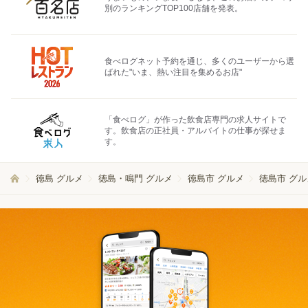
別のランキングTOP100店舗を発表。
食べログネット予約を通じ、多くのユーザーから選
ばれた"いま、熱い注目を集めるお店"
「食べログ」が作った飲食店専門の求人サイトで
す。飲食店の正社員・アルバイトの仕事が探せま
す。
徳島 グルメ
徳島・鳴門 グルメ
徳島市 グルメ
徳島市 グル