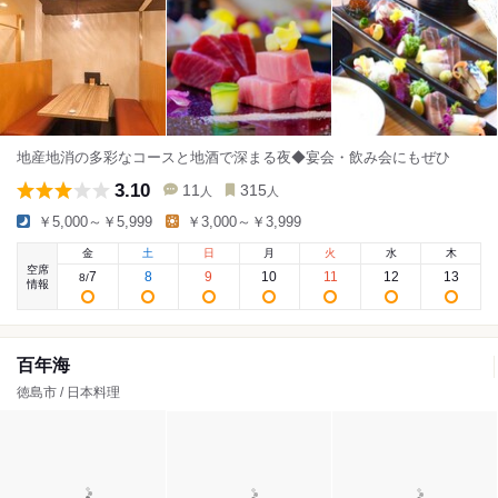
地産地消の多彩なコースと地酒で深まる夜◆宴会・飲み会にもぜひ
3.10
11
315
人
人
￥5,000～￥5,999
￥3,000～￥3,999
金
土
日
月
火
水
木
空席
7
8
9
10
11
12
13
8
/
情報
百年海
徳島市 / 日本料理