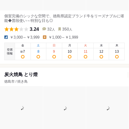
個室完備のシックな空間で、徳島県認定ブランド牛をリーズナブルに堪
能◆普段使い～特別な日も◎
3.24
32
350
人
人
￥3,000～￥3,999
￥1,000～￥1,999
金
土
日
月
火
水
木
空席
7
8
9
10
11
12
13
8
/
情報
炭火焼鳥 とり燈
徳島市 / 焼き鳥