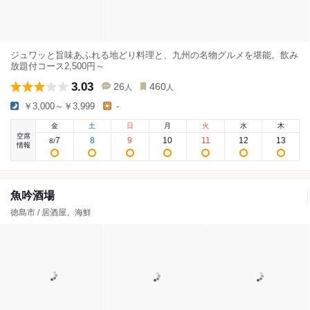
ジュワッと旨味あふれる地どり料理と、九州の名物グルメを堪能。飲み
放題付コース2,500円～
3.03
26
460
人
人
￥3,000～￥3,999
-
金
土
日
月
火
水
木
空席
7
8
9
10
11
12
13
8
/
情報
魚吟酒場
徳島市 / 居酒屋、海鮮