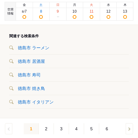
金
土
日
月
火
水
木
空席
7
8
9
10
11
12
13
8
/
情報
関連する検索条件
徳島市 ラーメン
徳島市 居酒屋
徳島市 寿司
徳島市 焼き鳥
徳島市 イタリアン
1
2
3
4
5
6