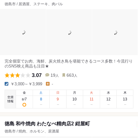
徳島市 / 居酒屋、ステーキ、肉バル
完全個室でお肉、海鮮、炭火焼き鳥を堪能できるコース多数！今流行り
のSNS映え商品も注目★
3.07
19
663
人
人
￥3,000～￥3,999
-
金
土
日
月
火
水
木
空席
7
8
9
10
11
12
13
8
/
情報
徳島 和牛焼肉 わたなべ精肉店2 紺屋町
徳島市 / 焼肉、ホルモン、居酒屋