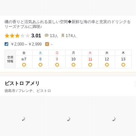
磯の香りと活気あふれる楽しい空間◆新鮮な海の幸と充実のドリンクを
リーズナブルに満喫♪
3.01
13
174
人
人
￥2,000～￥2,999
-
金
土
日
月
火
水
木
空席
7
8
9
10
11
12
13
8
/
情報
ビストロ アメリ
徳島市 / フレンチ、ビストロ