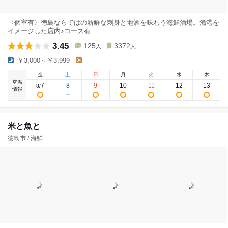
〈個室有〉徳島ならではの新鮮な刺身と地酒を味わう海鮮酒場。漁港を
イメージした店内♪コース有
3.45
125
3372
人
人
￥3,000～￥3,999
-
金
土
日
月
火
水
木
空席
7
8
9
10
11
12
13
8
/
情報
米と魚と
徳島市 / 海鮮