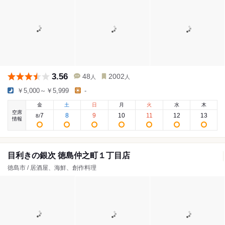
3.56
48
2002
人
人
￥5,000～￥5,999
-
金
土
日
月
火
水
木
空席
7
8
9
10
11
12
13
8
/
情報
目利きの銀次 徳島仲之町１丁目店
徳島市 / 居酒屋、海鮮、創作料理