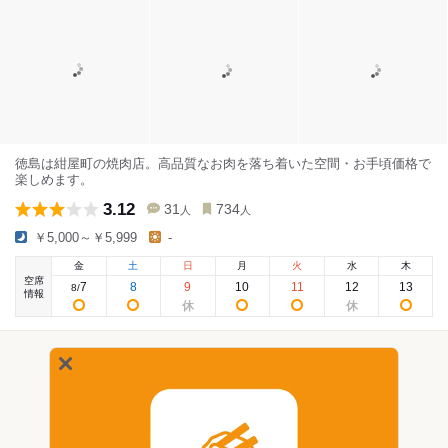
徳島は紺屋町の焼肉店。高品質なお肉を落ち着いた空間・お手頃価格で
楽しめます。
3.12
31
734
人
人
￥5,000～￥5,999
-
金
土
日
月
火
水
木
空席
7
8
9
10
11
12
13
8
/
情報