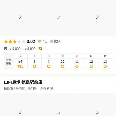
3.02
4
63
人
人
￥4,000～￥4,999
-
金
土
日
月
火
水
木
空席
7
8
9
10
11
12
13
8
/
情報
山内農場 徳島駅前店
徳島市 / 居酒屋、鳥料理、創作料理