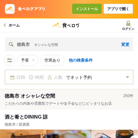
インストール
アプリで開く
ホーム
ログイン
変更
徳島市
オシャレな空間
予算
空席あり
他の検索条件
日時
時間
人数
でネット予約
徳島市 オシャレな空間
250
件
こだわりの内装や雰囲気でデートや女子会などにピッタリなお店
酒と肴とDINING 諒
徳島市 / 居酒屋