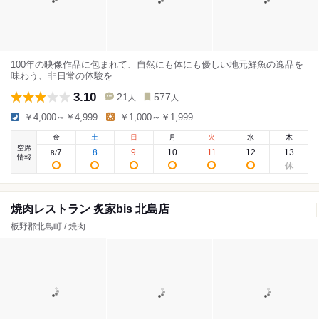
100年の映像作品に包まれて、自然にも体にも優しい地元鮮魚の逸品を
味わう、非日常の体験を
3.10
21
577
人
人
￥4,000～￥4,999
￥1,000～￥1,999
金
土
日
月
火
水
木
空席
7
8
9
10
11
12
13
8
/
情報
焼肉レストラン 炙家bis 北島店
板野郡北島町 / 焼肉