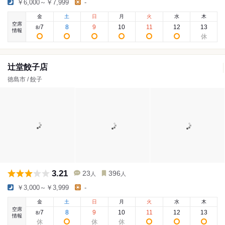
￥6,000～￥7,999
-
金
土
日
月
火
水
木
空席
7
8
9
10
11
12
13
8
/
情報
辻堂餃子店
徳島市 / 餃子
3.21
23
396
人
人
￥3,000～￥3,999
-
金
土
日
月
火
水
木
空席
7
8
9
10
11
12
13
8
/
情報