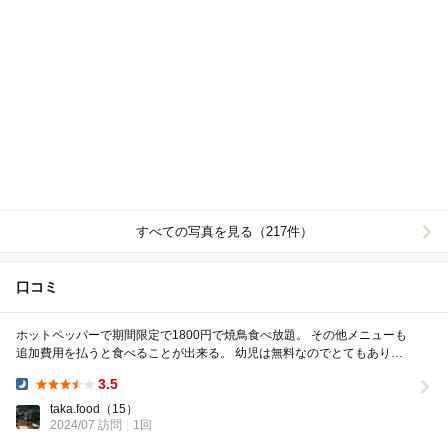
すべての写真を見る（217件）
口コミ
ホットペッパーで期間限定で1800円で焼鳥食べ放題。 その他メニューも
追加費用を払うと食べることが出来る。 幼児は無料なのでとてもありが
たい。 帰り際には子供に好きな...
3.5
Dinner:
taka.food
（15）
2024/07 訪問
1回