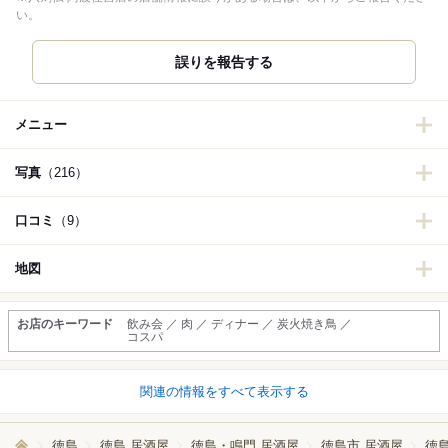
い。
誤りを報告する
メニュー
写真
（216）
口コミ
（9）
地図
お店のキーワード
飲み会 ／ 肉 ／ ディナー ／ 炭火焼き鳥 ／
コスパ
関連の情報をすべて表示する
徳島
徳島 居酒屋
徳島・鳴門 居酒屋
徳島市 居酒屋
徳