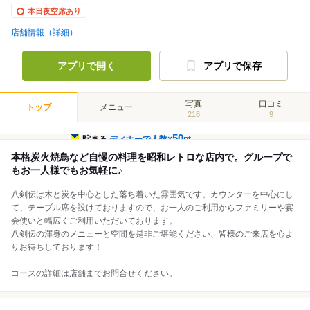
本日夜空席あり
店舗情報（詳細）
アプリで開く
アプリで保存
写真
口コミ
トップ
メニュー
216
9
50
貯まる
ディナーで人数×
pt
本格炭火焼鳥など自慢の料理を昭和レトロな店内で。グループで
もお一人様でもお気軽に♪
八剣伝は木と炭を中心とした落ち着いた雰囲気です。カウンターを中心にし
て、テーブル席を設けておりますので、お一人のご利用からファミリーや宴
会使いと幅広くご利用いただいております。
八剣伝の渾身のメニューと空間を是非ご堪能ください、皆様のご来店を心よ
りお待ちしております！
コースの詳細は店舗までお問合せください。