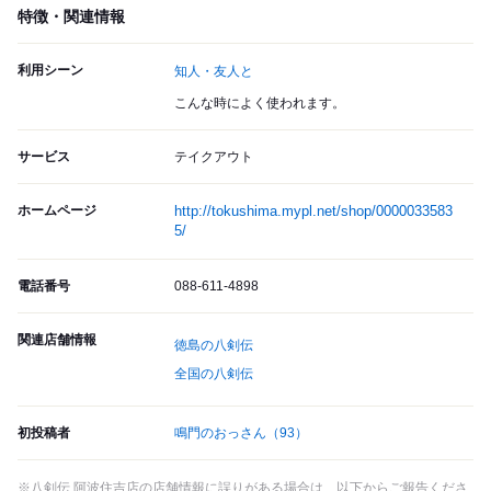
特徴・関連情報
利用シーン
知人・友人と
こんな時によく使われます。
サービス
テイクアウト
ホームページ
http://tokushima.mypl.net/shop/0000033583
5/
電話番号
088-611-4898
関連店舗情報
徳島の八剣伝
全国の八剣伝
初投稿者
鳴門のおっさん
（93）
※八剣伝 阿波住吉店の店舗情報に誤りがある場合は、以下からご報告くださ