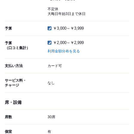
不定休
大晦日年始3日まで休日
￥3,000～￥3,999
予算
￥2,000～￥2,999
予算
（口コミ集計）
利用金額分布を見る
支払い方法
カード可
サービス料・
なし
チャージ
席・設備
席数
30席
個室
有