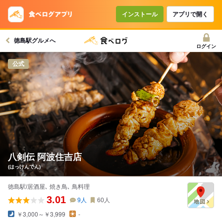
インストール
アプリで開く
徳島駅グルメへ
ログイン
公式
八剣伝 阿波住吉店
(はっけんでん)
徳島駅/居酒屋､ 焼き鳥､ 鳥料理
3.01
9
人
60
人
￥3,000～￥3,999
-