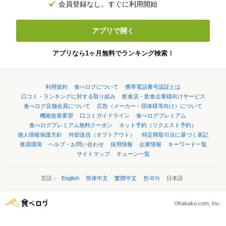
会員登録なし。すぐに利用開始
アプリで開く
アプリなら1ヶ月無料でランキング検索！
利用規約
食べログについて
携帯電話番号認証とは
口コミ・ランキングに対する取り組み
飲食店・飲食企業様向けサービス
食べログ店舗会員について
広告（メーカー・団体様等向け）について
機能改善要望
口コミガイドライン
食べログプレミアム
食べログプレミアム無料クーポン
ネット予約（リクエスト予約）
個人情報保護方針
外部送信（オプトアウト）
特定商取引法に基づく表記
推奨環境
ヘルプ・お問い合わせ
採用情報
企業情報
キーワード一覧
サイトマップ
チェーン一覧
言語：
English
简体中文
繁體中文
한국어
日本語
©Kakaku.com, Inc.