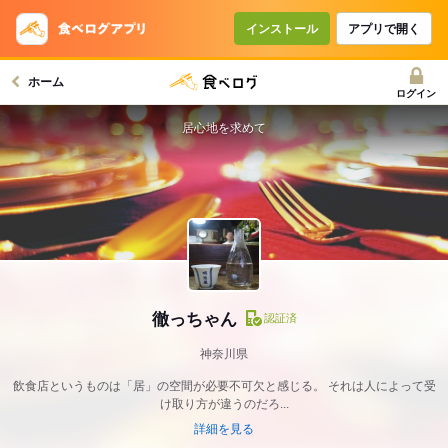
インストール
アプリで開く
ホーム
ログイン
居心地を求めて
徹っちゃん
認証済
神奈川県
飲食店というものは「居」の空間が必要不可欠と感じる。 それは人によって受
け取り方が違うのだろ...
詳細を見る