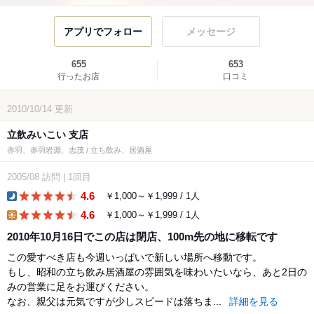
アプリでフォロー
メッセージ
655
653
行ったお店
口コミ
2010/10/14
更新
立飲みいこい 支店
赤羽、赤羽岩淵、志茂 / 立ち飲み、居酒屋
2005/08
訪問
|
1回目
4.6
￥1,000～￥1,999 / 1人
dinner
4.6
￥1,000～￥1,999 / 1人
lunch
2010年10月16日でこの店は閉店、100m先の地に移転です
この愛すべき店も今週いっぱいで新しい場所へ移動です。
もし、昭和の立ち飲み居酒屋の雰囲気を味わいたいなら、あと2日の
みの営業に足をお運びください。
なお、親父は元気ですが少しスピードは落ちま...
詳細を見る