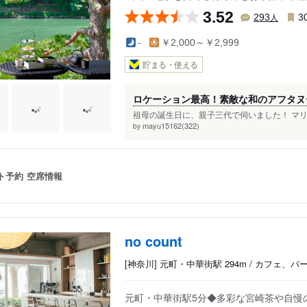
3.52
人
293
3
-
￥2,000～￥2,999
貯まる・使える
ロケーション最高！素敵な和のアフタヌ
祖母の誕生日に、親子三代で伺いました！ マリオ
mayu15162(322)
by
ト予約
空席情報
no count
[神奈川] 元町・中華街駅 294m / カフェ、バ
元町・中華街駅5分◆多彩な宮崎茶や自慢