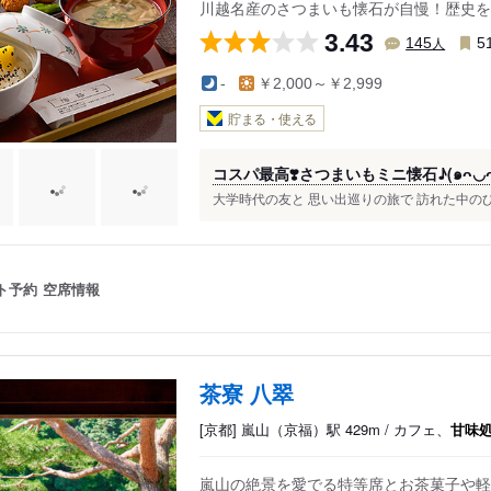
川越名産のさつまいも懐石が自慢！歴史を
3.43
人
145
5
-
￥2,000～￥2,999
貯まる・使える
コスパ最高❣️さつまいもミニ懐石♪(๑ᴖ◡ᴖ
大学時代の友と 思い出巡りの旅で 訪れた中のひと
ト予約
空席情報
茶寮 八翠
[京都] 嵐山（京福）駅 429m / カフェ、
甘味
嵐山の絶景を愛でる特等席とお茶菓子や軽