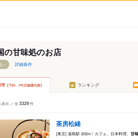
国の甘味処のお店
詳細条件
処
標準
ランキング
【予約・PR店舗優先順】
を表示
／
全
3329
件
茶房松緒
[東京] 湯島駅 202m / カフェ、日本料理、
甘