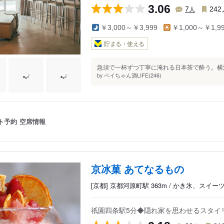
3.06
人
7
242
￥3,000～￥3,999
￥1,000～￥1,9
貯まる・使える
急須で一杯ずつ丁寧に淹れる日本茶で酔う。横浜元町
ペイちゃん酒LIFE(246)
by
ト予約
空席情報
京冰菓 あてなるもの
[京都] 京都河原町駅 363m / かき氷、スイー
祇園四条駅5分◆隠れ家を思わせるスタイ