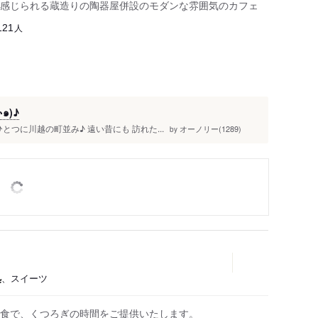
感じられる蔵造りの陶器屋併設のモダンな雰囲気のカフェ
人
121
๑)♪
つに川越の町並み♪ 遠い昔にも 訪れた...
オーノリー(1289)
by
処
、スイーツ
食で、くつろぎの時間をご提供いたします。