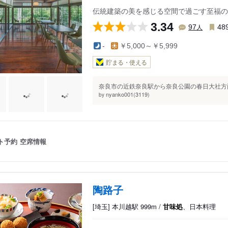
伝統建築の美を感じる空間で過ごす至福の
3.34
人
97
48
-
￥5,000～￥5,999
貯まる・使える
奈良市の近鉄奈良駅から奈良公園の春日大社方面
nyanko001(3119)
by
ト予約
空席情報
陶路子
[埼玉] 本川越駅 999m /
甘味処
、日本料理