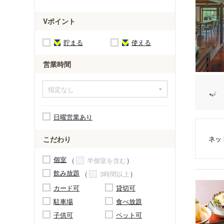
Vポイント
貯まる
使える
営業時間
日曜営業あり
ネッ
こだわり
個室
半個室を含む
飲み放題
3時間以上
カード可
貸切可
駐車場
食べ放題
子供可
ペット可