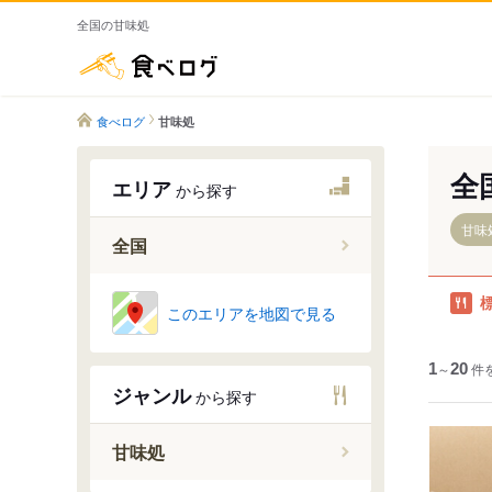
全国の甘味処
食べログ
食べログ
甘味処
全
エリア
から探す
甘味
全国
このエリアを地図で見る
1
～
20
件
ジャンル
から探す
甘味処