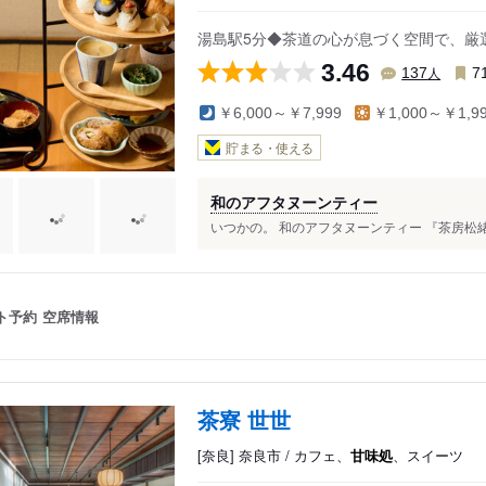
湯島駅5分◆茶道の心が息づく空間で、厳
3.46
人
137
7
￥6,000～￥7,999
￥1,000～￥1,9
貯まる・使える
和のアフタヌーンティー
いつかの。 和のアフタヌーンティー 『茶房松緒』 
ト予約
空席情報
茶寮 世世
[奈良] 奈良市 / カフェ、
甘味処
、スイーツ