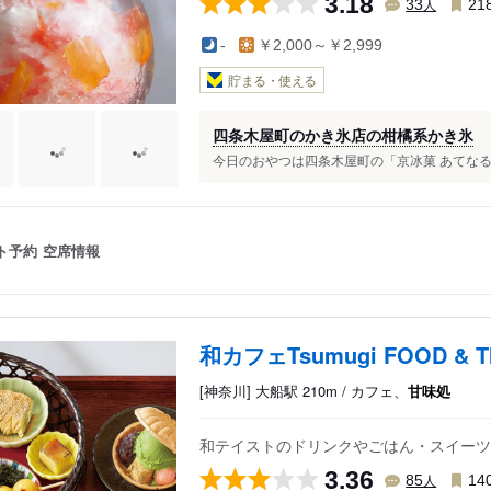
3.18
人
33
21
-
￥2,000～￥2,999
貯まる・使える
四条木屋町のかき氷店の柑橘系かき氷
今日のおやつは四条木屋町の「京冰菓 あてなるもの
ト予約
空席情報
和カフェTsumugi FOOD & T
[神奈川] 大船駅 210m / カフェ、
甘味処
和テイストのドリンクやごはん・スイーツ
3.36
人
85
14