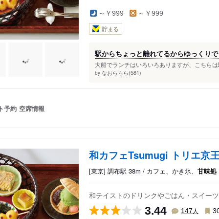
～￥999
～￥999
貯まる
駅からちょっと離れてるからゆっくりで
大船でランチはいろいろありますが、こちらは駅
なおららら(581)
by
ト予約
空席情報
和カフェTsumugi トリエ京
[東京] 調布駅 38m / カフェ、かき氷、
甘味処
和テイストのドリンクやごはん・スイーツ
3.44
人
147
3