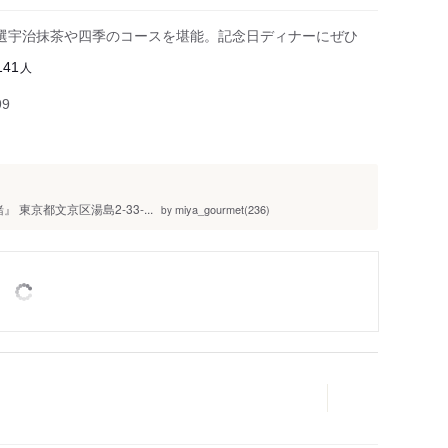
選宇治抹茶や四季のコースを堪能。記念日ディナーにぜひ
人
141
99
東京都文京区湯島2-33-...
miya_gourmet(236)
by