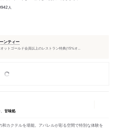
人
0942
ーンティー
ットゴールド会員以上のレストラン特典(15%オ...
ー、
甘味処
の和カクテルを堪能。アパレルが彩る空間で特別な体験を