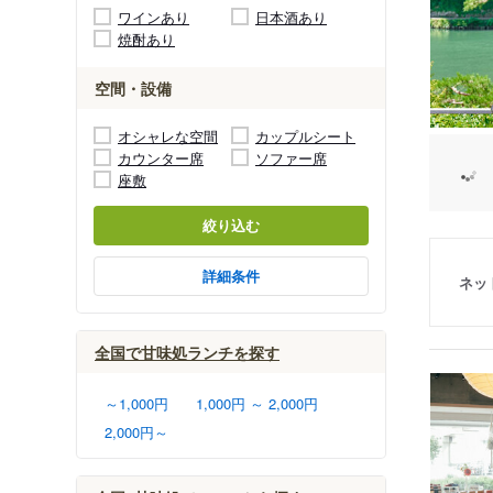
ワインあり
日本酒あり
焼酎あり
空間・設備
オシャレな空間
カップルシート
カウンター席
ソファー席
座敷
絞り込む
詳細条件
ネッ
全国で甘味処ランチを探す
～1,000円
1,000円 ～ 2,000円
2,000円～