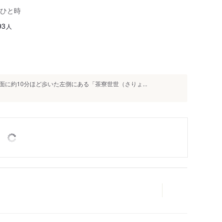
ひと時
人
93
に約10分ほど歩いた左側にある「茶寮世世（さりょ...