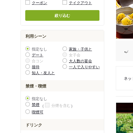
クーポン
テイクアウト
絞り込む
利用シーン
指定なし
家族・子供と
デート
女子会
合コン
大人数の宴会
接待
一人で入りやすい
知人・友人と
ネッ
禁煙・喫煙
指定なし
禁煙
分煙を含む
喫煙可
ドリンク