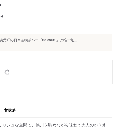
人
99
の日本茶喫茶バー「no count」は唯一無二...
ツ、
甘味処
リッシュな空間で、鴨川を眺めながら味わう大人のかき氷