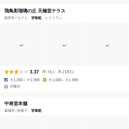
飛鳥彩瑠璃の丘 天極堂テラス
桜井市 / カフェ、
甘味処
、レストラン
3.37
74
2183
人
人
￥1,000～￥1,999
￥1,000～￥1,999
月曜日
中将堂本舗
葛城市 / 和菓子、
甘味処