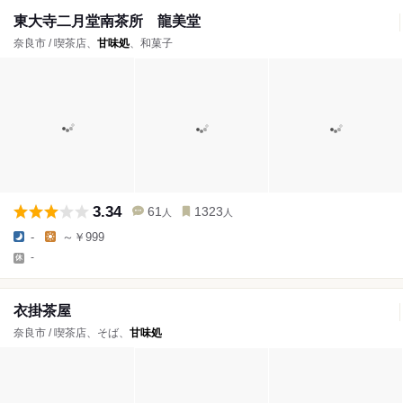
東大寺二月堂南茶所 龍美堂
奈良市 / 喫茶店、
甘味処
、和菓子
3.34
61
1323
人
人
-
～￥999
-
衣掛茶屋
奈良市 / 喫茶店、そば、
甘味処