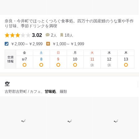
奈良・今井町でほっとくつろぐ食事処。四万十の国産鰻のうな重や手作
り甘味、季節ドリンクを満喫
3.02
2
18
人
人
￥2,000～￥2,999
￥1,000～￥1,999
金
土
日
月
火
水
木
空席
7
8
9
10
11
12
13
8
/
情報
空
吉野郡吉野町 / カフェ、
甘味処
、麺類