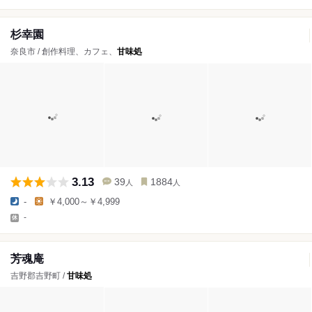
杉幸園
奈良市 / 創作料理、カフェ、
甘味処
3.13
39
1884
人
人
-
￥4,000～￥4,999
-
芳魂庵
吉野郡吉野町 /
甘味処