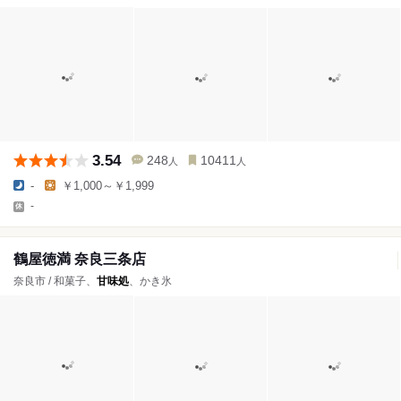
3.54
248
10411
人
人
-
￥1,000～￥1,999
-
鶴屋徳満 奈良三条店
奈良市 / 和菓子、
甘味処
、かき氷