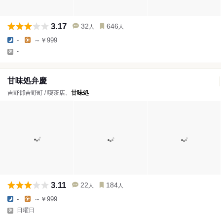
3.17
32
646
人
人
-
～￥999
-
甘味処弁慶
吉野郡吉野町 / 喫茶店、
甘味処
3.11
22
184
人
人
-
～￥999
日曜日