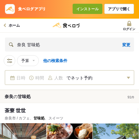
インストール
アプリで開く
ホーム
ログイン
変更
奈良 甘味処
予算
他の検索条件
日時
時間
人数
でネット予約
奈良
の
甘味処
91
件
茶寮 世世
奈良市 / カフェ、
甘味処
、スイーツ