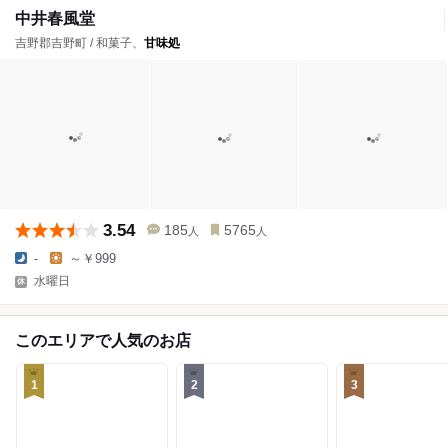
中井春風堂
吉野郡吉野町 / 和菓子、
甘味処
3.54
185
5765
人
人
-
～￥999
水曜日
このエリアで人気のお店
1
2
3