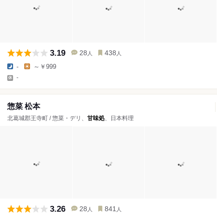
3.19
28
438
人
人
-
～￥999
-
惣菜 松本
北葛城郡王寺町 / 惣菜・デリ、
甘味処
、日本料理
3.26
28
841
人
人