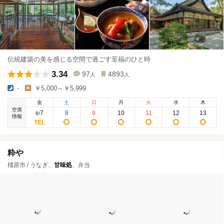
伝統建築の美を感じる空間で過ごす至福のひと時
3.34
97
4893
人
人
-
￥5,000～￥5,999
金
土
日
月
火
水
木
空席
7
8
9
10
11
12
13
8
/
情報
粋や
橿原市 / うなぎ、
甘味処
、弁当