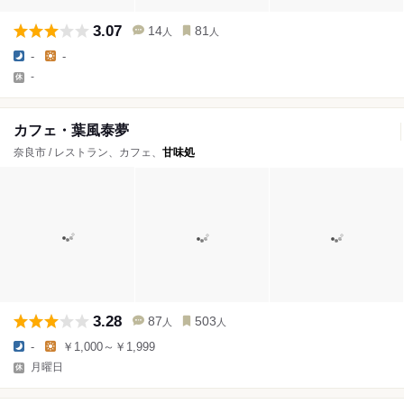
3.07
14
81
人
人
-
-
-
カフェ・葉風泰夢
奈良市 / レストラン、カフェ、
甘味処
3.28
87
503
人
人
-
￥1,000～￥1,999
月曜日