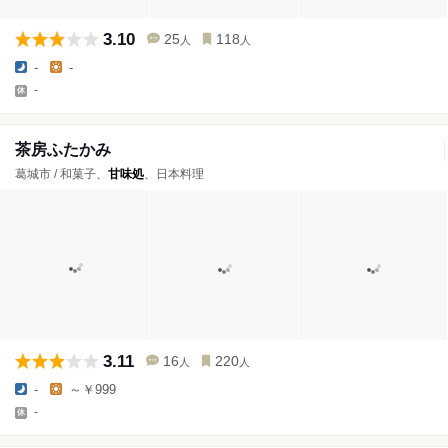
3.10
25
118
人
人
-
-
-
茶房ふたかみ
葛城市 / 和菓子、
甘味処
、日本料理
3.11
16
220
人
人
-
～￥999
-