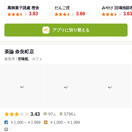
萬御菓子誂處 樫舎
だんご庄
みやけ 旧鴻池邸
3.83
3.66
3.6
アプリに切り替える
茶論 奈良町店
奈良市 /
甘味処
、カフェ
3.43
97
3796
人
人
￥1,000～￥1,999
￥1,000～￥1,999
-