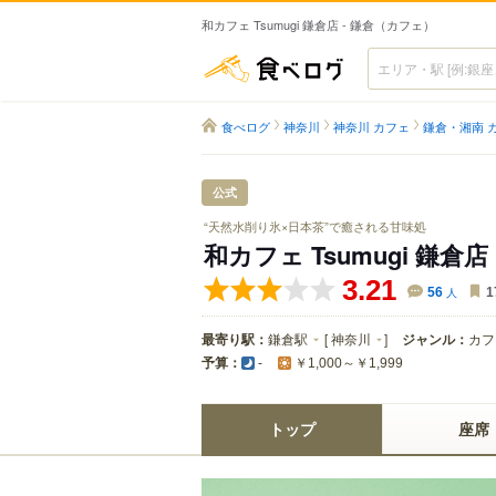
和カフェ Tsumugi 鎌倉店 - 鎌倉（カフェ）
食べログ
食べログ
神奈川
神奈川 カフェ
鎌倉・湘南 
公式
“天然水削り氷×日本茶”で癒される甘味処
和カフェ Tsumugi 鎌倉店
3.21
56
人
1
最寄り駅：
鎌倉駅
[
神奈川
]
ジャンル：
カフ
予算：
-
￥1,000～￥1,999
トップ
座席