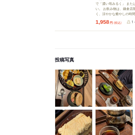
で「濃い苺みるく」 また
い。 お飲み物は、鎌倉店限定
く、涼やかな癒やしの時
1,958
1
円
(税込)
投稿写真