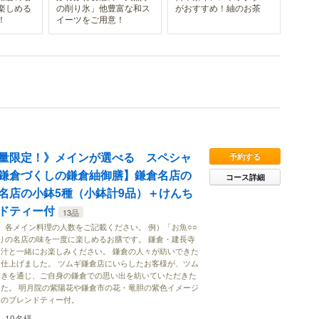
楽しめる
の削り氷」他豊富な和ス
がおすすめ！紬のお茶
！
イーツをご用意！
量限定！》メインが選べる スペシャ
予約する
鎌倉づくしの鎌倉紬御膳】鎌倉名店の
コース詳細
名店の小鉢5種（小鉢計9品）＋けんち
ドティー付
13品
、各メイン料理の人数をご記載ください。 例）「お魚○○
かりの名店の味を一度に楽しめるお膳です。 鎌倉・建長寺
汁と一緒にお楽しみください。 鎌倉の人々が紡いできた
仕上げました。 ツムギ鎌倉店にいらしたお客様が、ツム
ときを通じ、ご自身の鎌倉での思い出を紡いていただきた
た。 明月院の紫陽花や鎌倉市の花・竜胆の紫色イメージ
定のブレンドティー付。
～10名様