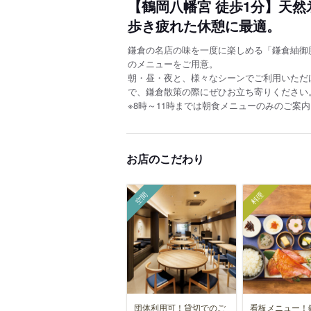
【鶴岡八幡宮 徒歩1分】天然
歩き疲れた休憩に最適。
鎌倉の名店の味を一度に楽しめる「鎌倉紬御
のメニューをご用意。
朝・昼・夜と、様々なシーンでご利用いただけ
で、鎌倉散策の際にぜひお立ち寄りください
※8時～11時までは朝食メニューのみのご案
お店のこだわり
空間
料理
団体利用可！貸切でのご
看板メニュー！