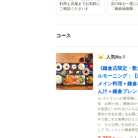
利用も店舗までお気軽に
店の味を一度に
ご相談ください♪
「鎌倉紬御膳」
コース
人気No.1
《鎌倉店限定・数
ルモーニング：【
メイン料理＋鎌倉
ん汁＋鎌倉ブレン
※レストランへの要望欄に
名 お肉○○名」 鎌倉ゆ
が起源といわれるけんちん
歴史や文化を感じるお膳に
ギで過ごすお食事のひと
い、そんな想いを込めまし
してブレンドした鎌倉限
1