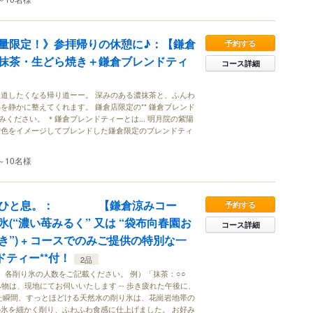
量限定！》参拝帰りの休憩に♪：【鎌倉
予約する
抹茶・生どら焼き＋鎌倉ブレンドティ
コース詳細
道したくなる帰り道ーー。 深みのある濃抹茶と、ふんわ
を静かに整えてくれます。 鎌倉店限定の** 鎌倉ブレンド
みください。 ＊鎌倉ブレンドティーとは... 明月院の紫陽
紫色をイメージしてブレンドした鎌倉限定のブレンドティ
～10名様
にひと息。： 【鎌倉涼みコー
予約する
(“濃い苺みるく” 又は “袋布向春園お
コース詳細
”) + コースでのみご提供の特別な一
ドティー**付！
2品
、各削り氷の人数をご記載ください。 例）「抹茶：○○
物は、現地にてお伺いいたします -- 歩き疲れた午後に、
入れた瞬間、すっとほどける天然水の削り氷は、花崗岩地帯の
氷を細かく削り、ふわふわ食感に仕上げました。 お好み