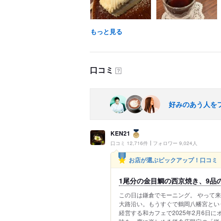
もっと見る
口コミ
？
好みのあう人を
KEN21
口コミ 12,716件
フォロワー 9,024人
お店が選ぶピックアップ！口コミ
1尾分の金目鯛の西京焼き、9品の
この日は鎌倉でモーニング。 やって来
大路沿い。もうすぐで鶴岡八幡宮とい
経営する和カフェで2025年2月6日