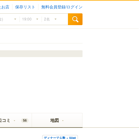
たお店
保存リスト
無料会員登録/ログイン
口コミ
地図
56
ディナーで人数 × 50pt