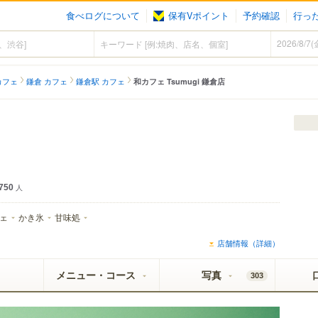
食べログについて
保有Vポイント
予約確認
行っ
カフェ
鎌倉 カフェ
鎌倉駅 カフェ
和カフェ Tsumugi 鎌倉店
750
人
ェ
かき氷
甘味処
店舗情報（詳細）
メニュー・コース
写真
303