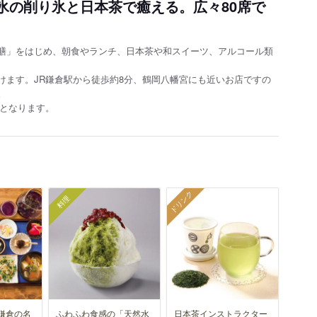
氷の削り氷と日本茶で癒える。広々80席で
膳」をはじめ、朝食やランチ、日本茶や和スイーツ、アルコール類
ます。 JR鎌倉駅から徒歩約8分、鶴岡八幡宮にも近いお店ですの
。
内となります。
ドリンク
料理
鎌倉の名
ふわふわ食感の「天然水
日本茶インストラクター