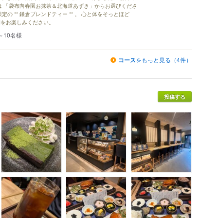
は 「袋布向春園お抹茶＆北海道あずき」からお選びくださ
の ** 鎌倉ブレンドティー ** 。 心と体をそっとほど
間をお楽しみください。
～10名様
コース
をもっと見る（4件）
投稿する