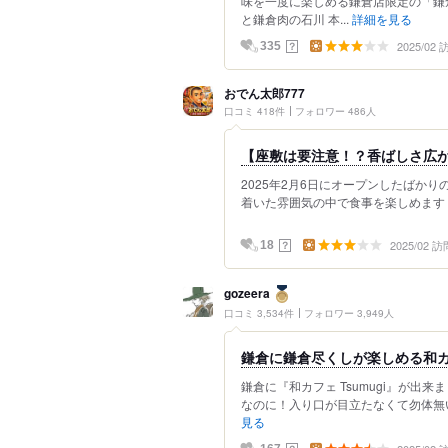
味を一度に楽しめる鎌倉店限定の「鎌
と鎌倉肉の石川 本...
詳細を見る
2025/02
？
335
おでん太郎777
口コミ 418件
フォロワー 486人
【座敷は要注意！？香ばしさ広
2025年2月6日にオープンしたばか
着いた雰囲気の中で食事を楽しめます！
2025/02 訪
？
18
gozeera
口コミ 3,534件
フォロワー 3,949人
鎌倉に鎌倉尽くしが楽しめる和カ
鎌倉に『和カフェ Tsumugi』が出
なのに！入り口が目立たなくて勿体無い
見る