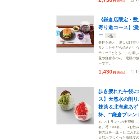
2,750
円
(税込)
《鎌倉店限定・数
寄り道コース】濃
ー
2品
参拝を終え、少しだけ寄り
りとした生どら焼きが、心
ティー**とともに、お楽し
花や鎌倉市の花・竜胆の
ーです。
1,430
1
円
(税込)
歩き疲れた午後
ス】天然水の削り氷
抹茶＆北海道あずき
杯、**鎌倉ブレン
※レストランへの要望欄に
名、苺：○○名」 ※お飲み
和の涼を一皿 -- 口に
天然水でつくった高純度の