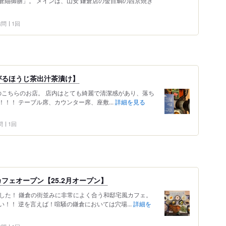
倉紬御膳」。 メインは、山安 鎌倉店の金目鯛の西京焼き
 訪問
1回
がるほうじ茶出汁茶漬け】
りのこちらのお店。 店内はとても綺麗で清潔感があり、落ち
！！ テーブル席、カウンター席、座敷...
詳細を見る
問
1回
フェオープン【25.2月オープン】
来ました！ 鎌倉の街並みに非常によく合う和邸宅風カフェ。
！！ 逆を言えば！喧騒の鎌倉においては穴場...
詳細を