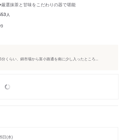
内◆厳選抹茶と甘味をこだわりの器で堪能
人
653
99
分くらい、錦市場から富小路通を南に少し入ったところ...
5日(水)