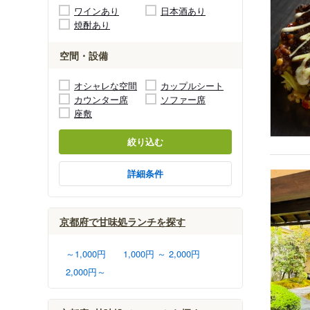
ワインあり
日本酒あり
焼酎あり
空間・設備
オシャレな空間
カップルシート
カウンター席
ソファー席
座敷
絞り込む
詳細条件
京都府で甘味処ランチを探す
～1,000円
1,000円 ～ 2,000円
2,000円～