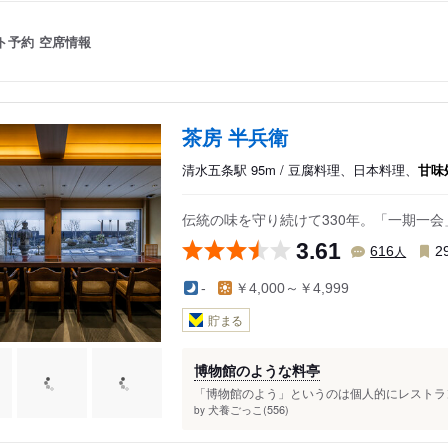
ト予約
空席情報
茶房 半兵衛
清水五条駅 95m / 豆腐料理、日本料理、
甘味
伝統の味を守り続けて330年。「一期一
3.61
人
616
2
-
￥4,000～￥4,999
貯まる
博物館のような料亭
「博物館のよう」というのは個人的にレストラン
犬養ごっこ(556)
by