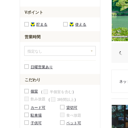
Vポイント
貯まる
使える
営業時間
日曜営業あり
こだわり
ネッ
個室
半個室を含む
飲み放題
3時間以上
カード可
貸切可
駐車場
食べ放題
子供可
ペット可