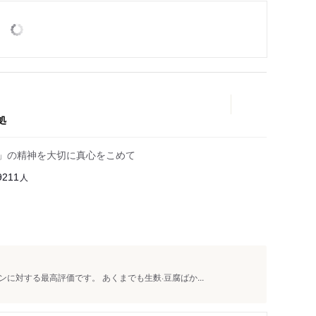
処
会」の精神を大切に真心をこめて
人
9211
に対する最高評価です。 あくまでも生麩·豆腐ばか...