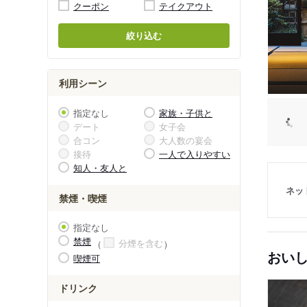
クーポン
テイクアウト
絞り込む
利用シーン
指定なし
家族・子供と
デート
女子会
合コン
大人数の宴会
接待
一人で入りやすい
知人・友人と
ネッ
禁煙・喫煙
指定なし
禁煙
分煙を含む
おい
喫煙可
ドリンク