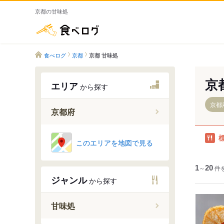
京都の甘味処
食べログ
食べログ
京都
京都 甘味処
京
エリア
から探す
京都
京都府
このエリアを地図で見る
京都市
宇治・南
1
～
20
件
亀岡・丹
ジャンル
から探す
天橋立・
甘味処