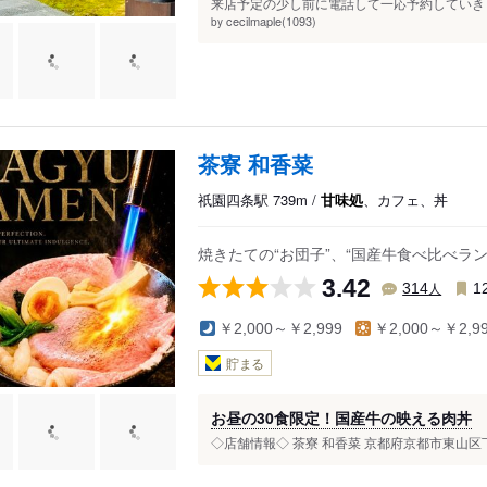
来店予定の少し前に電話して一応予約していきま
cecilmaple(1093)
by
茶寮 和香菜
祇園四条駅 739m /
甘味処
、カフェ、丼
焼きたての“お団子”、“国産牛食べ比べラ
3.42
人
314
1
￥2,000～￥2,999
￥2,000～￥2,9
貯まる
お昼の30食限定！国産牛の映える肉丼
◇店舗情報◇ 茶寮 和香菜 京都府京都市東山区下河原町47