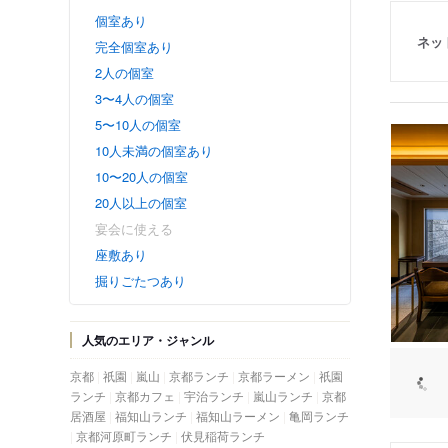
個室あり
ネッ
完全個室あり
2人の個室
3〜4人の個室
5〜10人の個室
10人未満の個室あり
10〜20人の個室
20人以上の個室
宴会に使える
座敷あり
掘りごたつあり
人気のエリア・ジャンル
京都
祇園
嵐山
京都ランチ
京都ラーメン
祇園
ランチ
京都カフェ
宇治ランチ
嵐山ランチ
京都
居酒屋
福知山ランチ
福知山ラーメン
亀岡ランチ
京都河原町ランチ
伏見稲荷ランチ