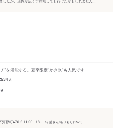
したが、店内が広く予約無しでも行けたかもしれません...
ンチ”を堪能する。夏季限定”かき氷”も人気です
人
2534
99
6-2 11:00 - 18...
盛さん/もりもり(1579)
by