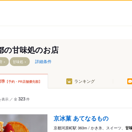
都の甘味処のお店
詳細条件
府
甘味処
標準
ランキング
【予約・PR店舗優先順】
山城
を表示
／
全
323
件
波・福知山
丹後半島
京冰菓 あてなるもの
京都河原町駅 363m / かき氷、スイーツ、
甘