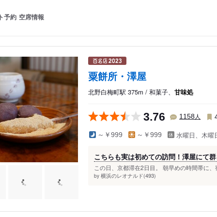
ト予約
空席情報
粟餅所・澤屋
北野白梅町駅 375m / 和菓子、
甘味処
3.76
人
1158
水曜日、木曜
～￥999
～￥999
こちらも実は初めての訪問！澤屋にて群
この日、京都滞在2日目。 朝早めの時間帯に、宿
横浜のレオナルド(493)
by