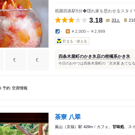
祇園四条駅5分◆隠れ家を思わせるスタイ
3.18
人
33
21
-
￥2,000～￥2,999
貯まる・使える
四条木屋町のかき氷店の柑橘系かき氷
今日のおやつは四条木屋町の「京冰菓 あてなるもの
ト予約
空席情報
茶寮 八翠
嵐山（京福）駅 429m / カフェ、
甘味処
、ス