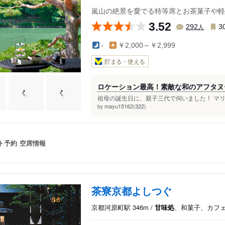
嵐山の絶景を愛でる特等席とお茶菓子や軽
3.52
人
292
3
-
￥2,000～￥2,999
貯まる・使える
ロケーション最高！素敵な和のアフタヌ
祖母の誕生日に、親子三代で伺いました！ マリオ
mayu15162(322)
by
ト予約
空席情報
茶寮京都よしつぐ
京都河原町駅 346m /
甘味処
、和菓子、カフ