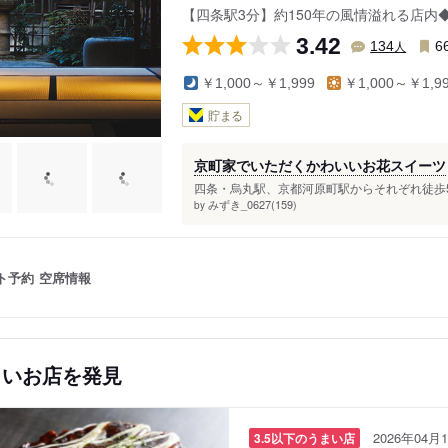
【四条駅3分】約150年の風情溢れる店
3.42
人
134
6
￥1,000～￥1,999
￥1,000～￥1,9
貯まる
京町家でいただくかわいいお花スイーツ
四条・烏丸駅、京都河原町駅からそれぞれ徒歩5
みずき_0627(159)
by
ト予約
空席情報
しいお店を発見
2026年04月1
3.5以下のうまい店