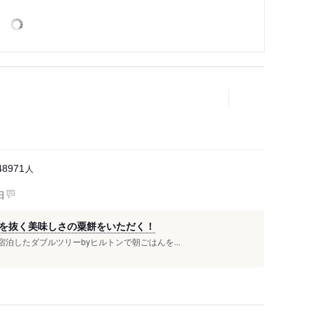
人
48971
日
を抜く美味しさの粟餅をいただく！
泊したダブルツリーbyヒルトンで朝ごはんを...