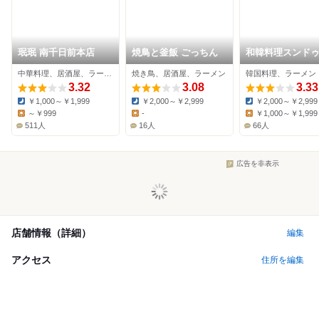
珉珉 南千日前本店
焼鳥と釜飯 ごっちん
和韓料理スンド
門店じゅろく な
中華料理、居酒屋、ラーメン
焼き鳥、居酒屋、ラーメン
韓国料理、ラーメン
別邸
3.32
3.08
3.33
￥1,000～￥1,999
￥2,000～￥2,999
￥2,000～￥2,999
Dinner:
Dinner:
Dinner:
～￥999
-
￥1,000～￥1,999
Lunch:
Lunch:
Lunch:
511人
16人
66人
広告を非表示
店舗情報（詳細）
編集
アクセス
住所を編集