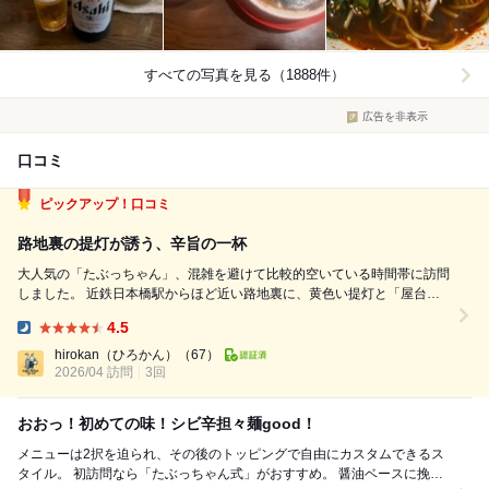
すべての写真を見る（1888件）
広告を非表示
口コミ
ピックアップ！口コミ
路地裏の提灯が誘う、辛旨の一杯
大人気の「たぶっちゃん」、混雑を避けて比較的空いている時間帯に訪問
しました。 近鉄日本橋駅からほど近い路地裏に、黄色い提灯と「屋台担
担麺」の文字が浮かぶ小さな店構え。 自転車や赤い看板、暖簾が雑然と
4.5
並ぶ外観には、いい意味での「ちゃんと構えていない」感があり、ふらり
Dinner:
と立ち寄りたくなる雰囲気がありま...
hirokan（ひろかん）
（67）
2026/04 訪問
3回
おおっ！初めての味！シビ辛担々麺good！
メニューは2択を迫られ、その後のトッピングで自由にカスタムできるス
タイル。 初訪問なら「たぶっちゃん式」がおすすめ。 醤油ベースに挽