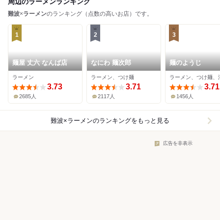
周辺のラーメンランキング
難波
×
ラーメン
のランキング（点数の高いお店）です。
1
2
3
麺屋 丈六 なんば店
なにわ 麺次郎
麺のようじ
ラーメン
ラーメン、つけ麺
3.73
3.71
3.71
2685人
2117人
1456人
難波×ラーメン
のランキングをもっと見る
広告を非表示