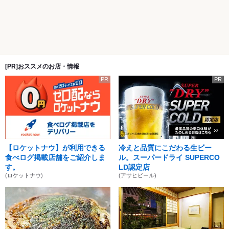
[PR]おススメのお店・情報
PR
PR
【ロケットナウ】が利用できる
冷えと品質にこだわる生ビー
食べログ掲載店舗をご紹介しま
ル。スーパードライ SUPERCO
す。
LD認定店
(ロケットナウ)
(アサヒビール)