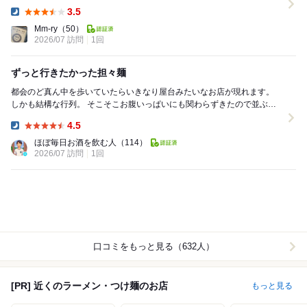
肉、唐辛子、そして山椒という構成。やや赤...
3.5
Dinner:
Mm-ry
（50）
2026/07 訪問
1回
ずっと行きたかった担々麺
都会のど真ん中を歩いていたらいきなり屋台みたいなお店が現れます。
しかも結構な行列。 そこそこお腹いっぱいにも関わらずきたので並ぶの
はちょうどいい。 ということで...
4.5
Dinner:
ほぼ毎日お酒を飲む人
（114）
2026/07 訪問
1回
口コミをもっと見る（632人）
[PR] 近くのラーメン・つけ麺のお店
もっと見る