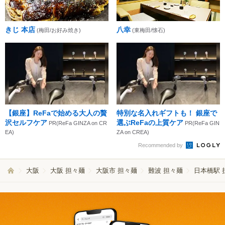
きじ 本店
八幸
(梅田/お好み焼き)
(東梅田/懐石)
【銀座】ReFaで始める大人の贅
特別な名入れギフトも！ 銀座で
沢セルフケア
選ぶReFaの上質ケア
PR(ReFa GINZA on CR
PR(ReFa GIN
EA)
ZA on CREA)
Recommended by
大阪
大阪 担々麺
大阪市 担々麺
難波 担々麺
日本橋駅 