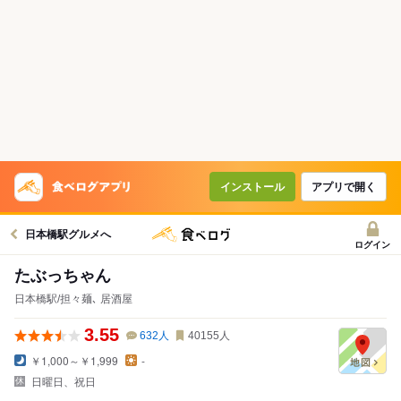
インストール
アプリで開く
日本橋駅グルメへ
ログイン
たぶっちゃん
日本橋駅/担々麺､ 居酒屋
3.55
632
人
40155
人
￥1,000～￥1,999
-
日曜日、祝日