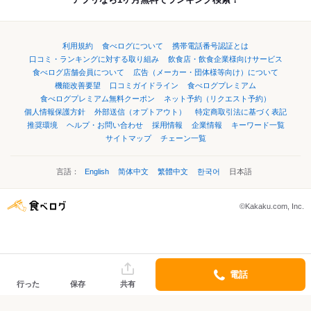
利用規約
食べログについて
携帯電話番号認証とは
口コミ・ランキングに対する取り組み
飲食店・飲食企業様向けサービス
食べログ店舗会員について
広告（メーカー・団体様等向け）について
機能改善要望
口コミガイドライン
食べログプレミアム
食べログプレミアム無料クーポン
ネット予約（リクエスト予約）
個人情報保護方針
外部送信（オプトアウト）
特定商取引法に基づく表記
推奨環境
ヘルプ・お問い合わせ
採用情報
企業情報
キーワード一覧
サイトマップ
チェーン一覧
言語：
English
简体中文
繁體中文
한국어
日本語
©Kakaku.com, Inc.
電話
行った
保存
共有