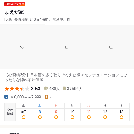
まえだ家
[大阪] 長堀橋駅 243m / 海鮮、居酒屋、鍋
【心斎橋3分】日本酒を多く取りそろえた様々なシチュエーションにぴ
ったりな隠れ家居酒屋
3.53
486
37594
人
人
￥6,000～￥7,999
-
金
土
日
月
火
水
木
空席
7
8
9
10
11
12
13
8
/
情報