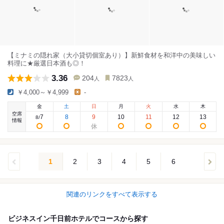
【ミナミの隠れ家（大小貸切個室あり）】新鮮食材を和洋中の美味しい
料理に★厳選日本酒も◎！
3.36
204
7823
人
人
￥4,000～￥4,999
-
金
土
日
月
火
水
木
空席
7
8
9
10
11
12
13
8
/
情報
1
2
3
4
5
6
関連のリンクをすべて表示する
ビジネスイン千日前ホテルでコースから探す