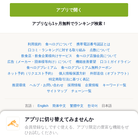
アプリで開く
アプリなら1ヶ月無料でランキング検索！
利用規約
食べログについて
携帯電話番号認証とは
口コミ・ランキングに対する取り組み
点数について
飲食店・飲食企業様向けサービス
食べログ店舗会員について
広告（メーカー・団体様等向け）について
機能改善要望
口コミガイドライン
食べログプレミアム
食べログプレミアム無料クーポン
ネット予約（リクエスト予約）
個人情報保護方針
外部送信（オプトアウト）
特定商取引法に基づく表記
推奨環境
ヘルプ・お問い合わせ
採用情報
企業情報
キーワード一覧
サイトマップ
チェーン一覧
言語：
English
简体中文
繁體中文
한국어
日本語
アプリに切り替えてみませんか
ページの先頭へ
会員登録なしですぐ使える。アプリ限定の豊富な機能をぜ
ひお試しください。
©Kakaku.com, Inc.