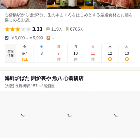
心斎橋駅から徒歩3分。生の本まぐろをはじめとする厳選食材とお酒を
楽しめるお店。
3.33
119
8705
人
人
￥5,000～￥5,999
-
金
土
日
月
火
水
木
空席
7
8
9
10
11
12
13
8
/
情報
海鮮炉ばた 囲炉裏や 魚八 心斎橋店
[大阪] 長堀橋駅 157m / 居酒屋