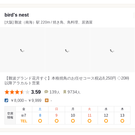
bird's nest
[大阪] 難波（南海）駅 220m / 焼き鳥、鳥料理、居酒屋
【難波グランド花月すぐ】本格焼鳥のお任せコース税込8,250円 ◇20時
以降アラカルト営業
3.59
139
9734
人
人
￥8,000～￥9,999
-
金
土
日
月
火
水
木
空席
7
8
9
10
11
12
13
8
/
情報