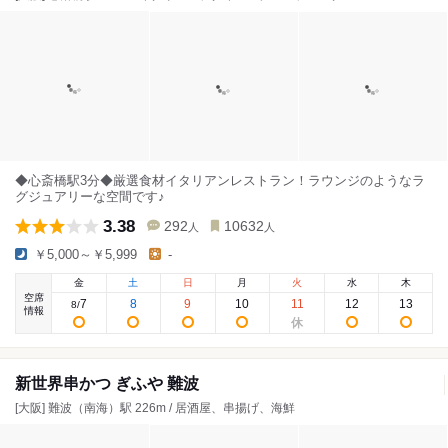
◆心斎橋駅3分◆厳選食材イタリアンレストラン！ラウンジのようなラ
グジュアリーな空間です♪
3.38
292
10632
人
人
￥5,000～￥5,999
-
金
土
日
月
火
水
木
空席
7
8
9
10
11
12
13
8
/
情報
新世界串かつ ぎふや 難波
[大阪] 難波（南海）駅 226m / 居酒屋、串揚げ、海鮮