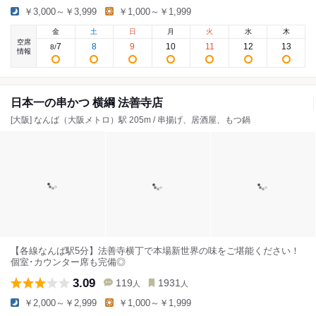
￥3,000～￥3,999
￥1,000～￥1,999
金
土
日
月
火
水
木
空席
7
8
9
10
11
12
13
8
/
情報
日本一の串かつ 横綱 法善寺店
[大阪] なんば（大阪メトロ）駅 205m / 串揚げ、居酒屋、もつ鍋
【各線なんば駅5分】法善寺横丁で本場新世界の味をご堪能ください！
個室･カウンター席も完備◎
3.09
119
1931
人
人
￥2,000～￥2,999
￥1,000～￥1,999