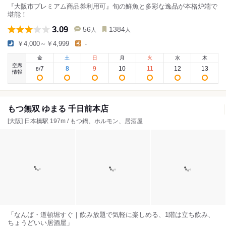
『大阪市プレミアム商品券利用可』旬の鮮魚と多彩な逸品が本格炉端で
堪能！
3.09
56
1384
人
人
￥4,000～￥4,999
-
金
土
日
月
火
水
木
空席
7
8
9
10
11
12
13
8
/
情報
もつ無双 ゆまる 千日前本店
[大阪] 日本橋駅 197m / もつ鍋、ホルモン、居酒屋
「なんば・道頓堀すぐ｜飲み放題で気軽に楽しめる、1階は立ち飲み、
ちょうどいい居酒屋」