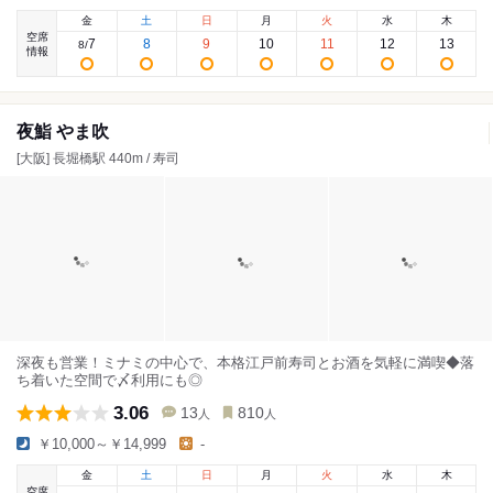
金
土
日
月
火
水
木
空席
7
8
9
10
11
12
13
8
/
情報
夜鮨 やま吹
[大阪] 長堀橋駅 440m / 寿司
深夜も営業！ミナミの中心で、本格江戸前寿司とお酒を気軽に満喫◆落
ち着いた空間で〆利用にも◎
3.06
13
810
人
人
￥10,000～￥14,999
-
金
土
日
月
火
水
木
空席