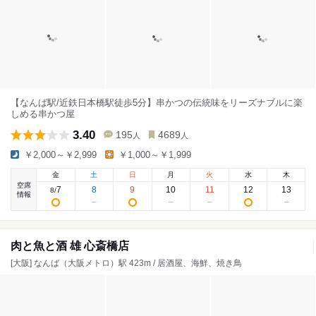
【なんば駅/近鉄日本橋駅徒歩5分】串かつの伝統味をリーズナブルに楽
しめる串かつ屋
3.40
195
4689
人
人
￥2,000～￥2,999
￥1,000～￥1,999
金
土
日
月
火
水
木
空席
7
8
9
10
11
12
13
8
/
情報
肉と魚と酒 雄 心斎橋店
[大阪] なんば（大阪メトロ）駅 423m / 居酒屋、海鮮、焼き鳥