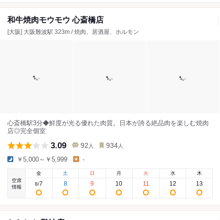
和牛焼肉モウモウ 心斎橋店
[大阪] 大阪難波駅 323m / 焼肉、居酒屋、ホルモン
心斎橋駅3分◆鮮度が光る優れた肉質。日本が誇る絶品肉を楽しむ焼肉
店◎完全個室
3.09
92
934
人
人
￥5,000～￥5,999
-
金
土
日
月
火
水
木
空席
7
8
9
10
11
12
13
8
/
情報