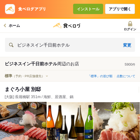
インストール
アプリで開く
ホーム
ログイン
変更
ビジネスイン千日前ホテル
ビジネスイン千日前ホテル
周辺の
お店
5900
件
標準
（予約・PR店舗優先）
「標準」の並び順
点数について
まぐろ小屋 別邸
[大阪] 長堀橋駅 351m / 海鮮、居酒屋、鍋