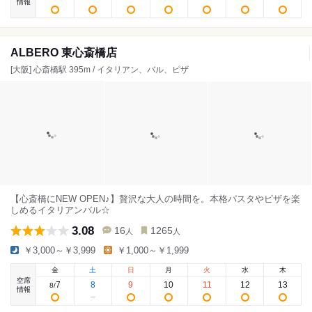
情報
ALBERO 東心斎橋店
[大阪] 心斎橋駅 395m / イタリアン、バル、ピザ
【心斎橋にNEW OPEN♪】贅沢な大人の時間を。本格パスタやピザを楽
しめるイタリアンバル☆
3.08
16
1265
人
人
￥3,000～￥3,999
￥1,000～￥1,999
金
土
日
月
火
水
木
空席
7
8
9
10
11
12
13
8
/
情報