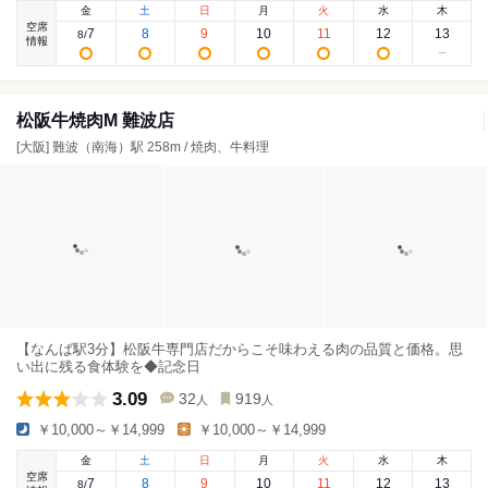
金
土
日
月
火
水
木
空席
7
8
9
10
11
12
13
8
/
情報
松阪牛焼肉M 難波店
[大阪] 難波（南海）駅 258m / 焼肉、牛料理
【なんば駅3分】松阪牛専門店だからこそ味わえる肉の品質と価格。思
い出に残る食体験を◆記念日
3.09
32
919
人
人
￥10,000～￥14,999
￥10,000～￥14,999
金
土
日
月
火
水
木
空席
7
8
9
10
11
12
13
8
/