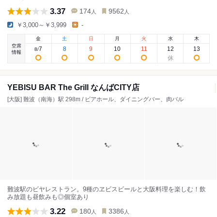
3.37
174
9562
人
人
￥3,000～￥3,999
-
金
土
日
月
火
水
木
空席
7
8
9
10
11
12
13
8
/
情報
YEBISU BAR The Grill なんばCITY店
[大阪] 難波（南海）駅 298m / ビアホール、ダイニングバー、肉バル
難波駅のビヤレストラン。9種のヱビスビールと大阪料理を楽しむ！飲
み放題も昼飲みも◎個室あり
3.22
180
3386
人
人