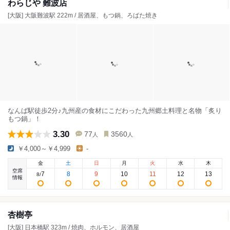
わらじや 難波店
[大阪] 大阪難波駅 222m / 居酒屋、もつ鍋、ろばた焼き
なんば駅徒歩2分♪九州産の食材にこだわった九州郷土料理と名物「炙り
もつ鍋」！
3.30
77
3560
人
人
￥4,000～￥4,999
-
金
土
日
月
火
水
木
空席
7
8
9
10
11
12
13
8
/
情報
杏樹亭
[大阪] 日本橋駅 323m / 焼肉、ホルモン、居酒屋