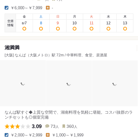
￥6,000～￥7,999
-
金
土
日
月
火
水
木
空席
7
8
9
10
11
12
13
8
/
情報
湘満満
[大阪] なんば（大阪メトロ）駅 72m / 中華料理、食堂、居酒屋
なんば駅すぐ◆上質な空間で、湖南料理を気軽に堪能。コスパ抜群のラ
ンチセットも◎個室完備
3.09
73
360
人
人
￥2,000～￥2,999
￥1,000～￥1,999