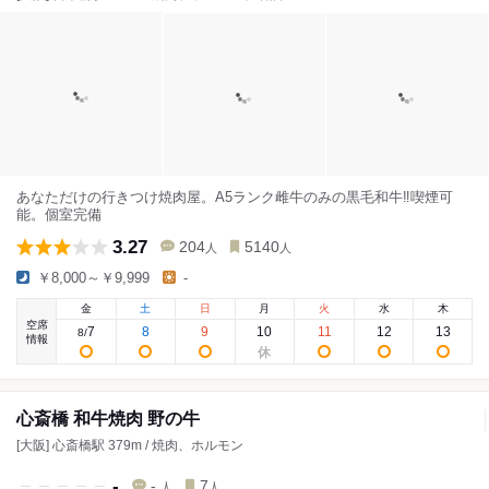
あなただけの行きつけ焼肉屋。A5ランク雌牛のみの黒毛和牛‼️喫煙可
能。個室完備
3.27
204
5140
人
人
￥8,000～￥9,999
-
金
土
日
月
火
水
木
空席
7
8
9
10
11
12
13
8
/
情報
心斎橋 和牛焼肉 野の牛
[大阪] 心斎橋駅 379m / 焼肉、ホルモン
-
-
7
人
人