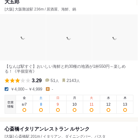
大五郎
[大阪] 大阪難波駅 236m / 居酒屋、海鮮、鍋
【なんば駅すぐ】おいしい海鮮と約30種の地酒が1杯550円～楽しめ
る！《半個室有》
3.29
51
2143
人
人
￥4,000～￥4,999
-
金
土
日
月
火
水
木
空席
7
8
9
10
11
12
13
8
/
情報
心斎橋イタリアンレストラン ルサンク
[大阪] 心斎橋駅 201m / イタリアン、ダイニングバー、パスタ