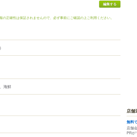
編集する
報の正確性は保証されませんので、必ず事前にご確認の上ご利用ください。
）
、海鮮
店舗
無料
店舗
PRが