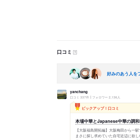
口コミ
？
好みのあう人を
yanchang
口コミ 337件
フォロワー 2,136人
ピックアップ！口コミ
本場中華とJapanese中華の調
【大阪福島開拓編】大阪梅田から一駅
まさに探し求めていた自宅近辺に欲し