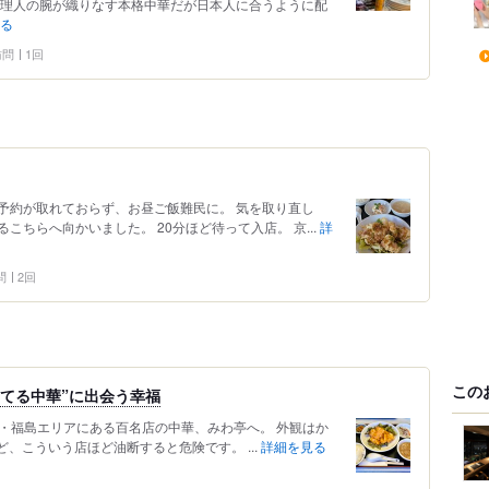
料理人の腕が織りなす本格中華だが日本人に合うように配
る
 訪問
1回
予約が取れておらず、お昼ご飯難民に。 気を取り直し
ちらへ向かいました。 20分ほど待って入店。 京...
詳
問
2回
この
してる中華”に出会う幸福
阪・福島エリアにある百名店の中華、みわ亭へ。 外観はか
ど、こういう店ほど油断すると危険です。 ...
詳細を見る