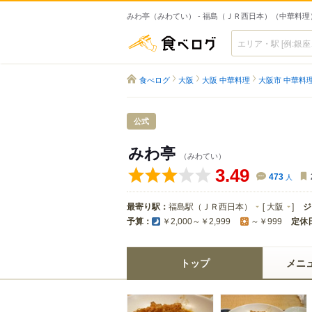
みわ亭（みわてい） - 福島（ＪＲ西日本）（中華料理
食べログ
食べログ
大阪
大阪 中華料理
大阪市 中華料
公式
みわ亭
（みわてい）
3.49
473
人
最寄り駅：
福島駅（ＪＲ西日本）
[
大阪
]
ジ
予算：
定休
￥2,000～￥2,999
～￥999
トップ
メニ