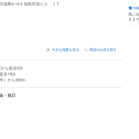
区
福島
6-14-5
福島民放ビル １Ｆ
食べ
既に
きま
大きな地図を見る
周辺のお店を探す
駅から徒歩5分
徒歩18分
）から390m
金・祝日