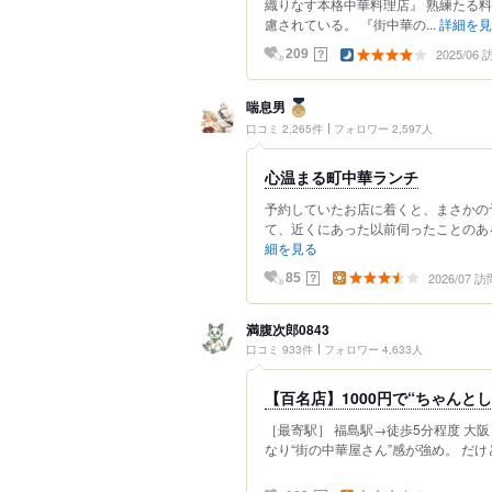
織りなす本格中華料理店』 熟練たる
慮されている。 『街中華の...
詳細を見
2025/06
？
209
喘息男
口コミ 2,265件
フォロワー 2,597人
心温まる町中華ランチ
予約していたお店に着くと、まさかの
て、近くにあった以前伺ったことのあるこ
細を見る
2026/07 訪
？
85
満腹次郎0843
口コミ 933件
フォロワー 4,633人
【百名店】1000円で“ちゃんと
［最寄駅］ 福島駅→徒歩5分程度 大
なり“街の中華屋さん”感が強め。 だけ