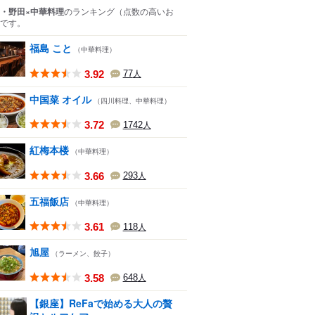
・野田×中華料理
のランキング
（点数の高いお
です。
福島 こと
（中華料理）
3.92
77
人
中国菜 オイル
（四川料理、中華料理）
3.72
1742
人
紅梅本楼
（中華料理）
3.66
293
人
五福飯店
（中華料理）
3.61
118
人
旭屋
（ラーメン、餃子）
3.58
648
人
【銀座】ReFaで始める大人の贅