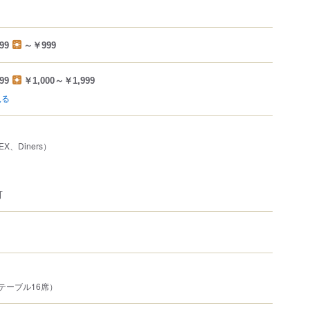
99
～￥999
99
￥1,000～￥1,999
見る
EX、Diners）
可
テーブル16席）