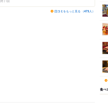
 訪問
1回
口コミ
をもっと見る （
473
人）
食べ