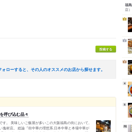
福島
店）
1
2
投稿する
3
フォローすると、その人のオススメのお店から探せます。
4
5
和を呼び込む品々
です。 美味しいご飯屋が多いこの大阪福島の街において,
い逸材店。 総論『街中華の理想系.日本中華と本場中華が