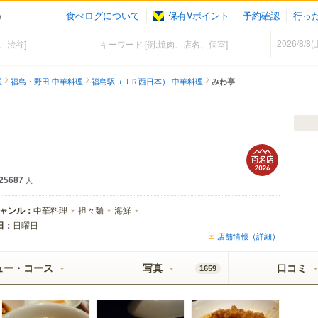
食べログについて
保有Vポイント
予約確認
行っ
）
理
福島・野田 中華料理
福島駅（ＪＲ西日本） 中華料理
みわ亭
25687
人
ャンル：
中華料理
担々麺
海鮮
日：
日曜日
店舗情報（詳細）
ュー・コース
写真
口コミ
1659