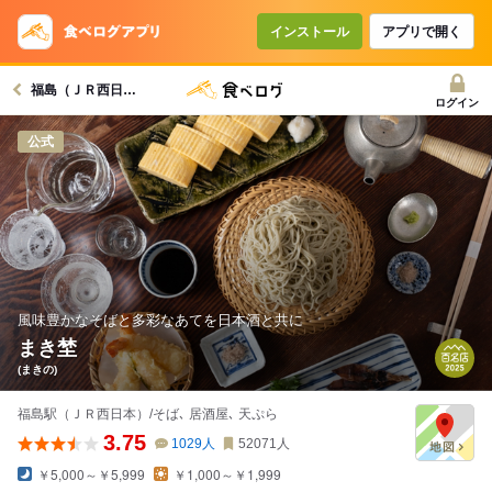
インストール
アプリで開く
福島（ＪＲ西日本）駅グルメへ
ログイン
公式
風味豊かなそばと多彩なあてを日本酒と共に
まき埜
(まきの)
福島駅（ＪＲ西日本）/そば､ 居酒屋､ 天ぷら
3.75
1029
人
52071
人
￥5,000～￥5,999
￥1,000～￥1,999