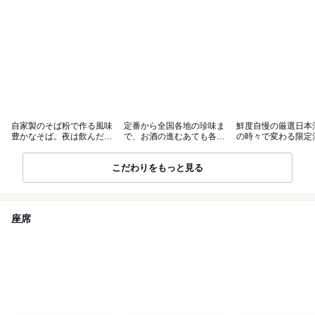
自家製のそば粉で作る風味
定番から全国各地の珍味ま
鮮度自慢の厳選日本
豊かなそば。夜は飲んだ後
で、お酒の進むあても各種
の時々で変わる限定
の〆に
ご用意
インナップ
こだわりをもっと見る
座席