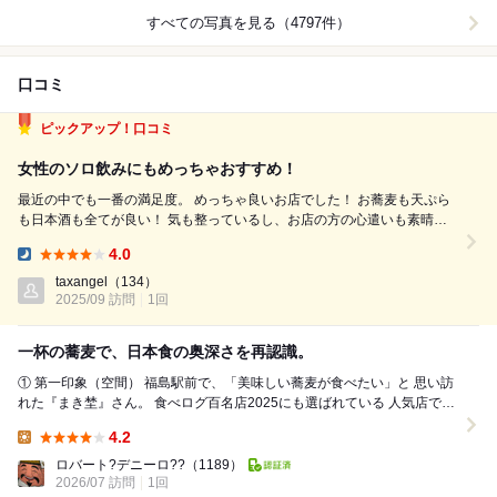
すべての写真を見る（4797件）
口コミ
ピックアップ！口コミ
女性のソロ飲みにもめっちゃおすすめ！
最近の中でも一番の満足度。 めっちゃ良いお店でした！ お蕎麦も天ぷら
も日本酒も全てが良い！ 気も整っているし、お店の方の心遣いも素晴ら
しい。この味でなんとも良心的なお値段。 お蕎麦が十割のあいもり1,650
4.0
円 どっちも期待以上の美味しさなのです。 細くて品よくコシがある白い
Dinner:
お蕎麦...
taxangel
（134）
2025/09 訪問
1回
一杯の蕎麦で、日本食の奥深さを再認識。
① 第一印象（空間） 福島駅前で、「美味しい蕎麦が食べたい」と 思い訪
れた『まき埜』さん。 食べログ百名店2025にも選ばれている 人気店です
が、店内は落ち着いた和...
4.2
Lunch:
ロバート?デニーロ??
（1189）
2026/07 訪問
1回