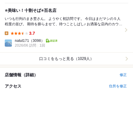
⭐️美味い！十割そば⭐️百名店
いつも行列のまき埜さん。 ようやく初訪問です。 今日はまだマシの５人
程度の並び。 期待を膨らませて、待つことしばし♪ お洒落な店内のカウン
ターに案内されました。 さて本日...
3.7
Lunch:
natut171
（3098）
2026/06 訪問
1回
口コミをもっと見る（1029人）
店舗情報（詳細）
修正
アクセス
住所を修正