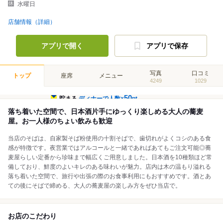
水曜日
店舗情報（詳細）
アプリで開く
アプリで保存
写真
口コミ
トップ
座席
メニュー
4249
1029
50
貯まる
ディナーで人数×
pt
落ち着いた空間で、日本酒片手にゆっくり楽しめる大人の蕎麦
屋。お一人様のちょい飲みも歓迎
当店のそばは、自家製そば粉使用の十割そばで、歯切れがよくコシのある食
感が特徴です。夜営業ではアルコールと一緒であればあてもご注文可能◎蕎
麦屋らしい定番から珍味まで幅広くご用意しました。日本酒を10種類ほど常
備しており、鮮度のよいキレのある味わいが魅力。店内は木の温もり溢れる
落ち着いた空間で、旅行や出張の際のお食事利用にもおすすめです。酒とあ
ての後にそばで締める、大人の蕎麦屋の楽しみ方をぜひ当店で。
お店のこだわり