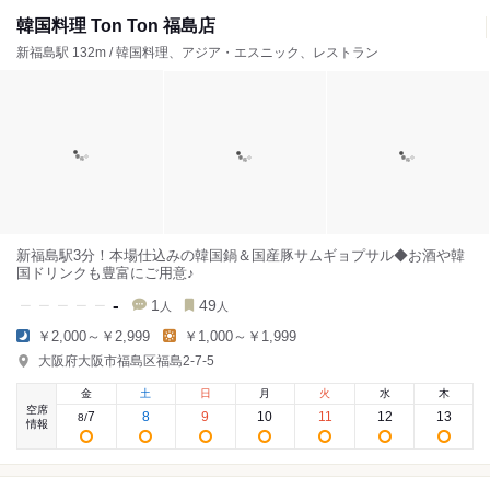
韓国料理 Ton Ton 福島店
新福島駅 132m / 韓国料理、アジア・エスニック、レストラン
新福島駅3分！本場仕込みの韓国鍋＆国産豚サムギョプサル◆お酒や韓
国ドリンクも豊富にご用意♪
-
1
49
人
人
￥2,000～￥2,999
￥1,000～￥1,999
大阪府大阪市福島区福島2-7-5
金
土
日
月
火
水
木
空席
7
8
9
10
11
12
13
8
/
情報