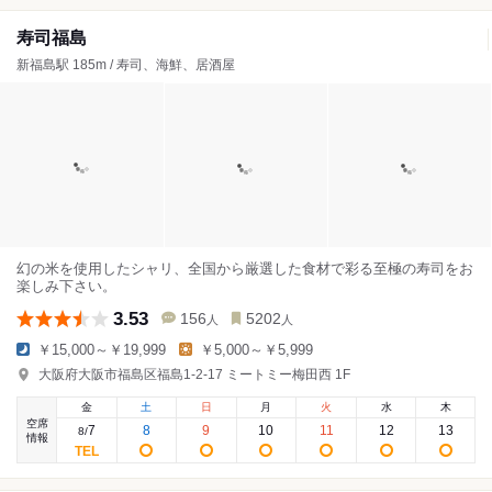
寿司福島
新福島駅 185m / 寿司、海鮮、居酒屋
幻の米を使用したシャリ、全国から厳選した食材で彩る至極の寿司をお
楽しみ下さい。
3.53
156
5202
人
人
￥15,000～￥19,999
￥5,000～￥5,999
大阪府大阪市福島区福島1-2-17 ミートミー梅田西 1F
金
土
日
月
火
水
木
空席
7
8
9
10
11
12
13
8
/
情報