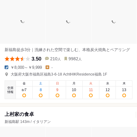
新福島徒歩3分｜洗練された空間で楽しむ、本格炭火焼鳥とペアリング
3.50
210
9982
人
人
￥8,000～￥9,999
-
大阪府大阪市福島区福島3-6-18 AchtHIKResidence福島 1F
金
土
日
月
火
水
木
空席
7
8
9
10
11
12
13
8
/
情報
上村家の食卓
新福島駅 143m / イタリアン