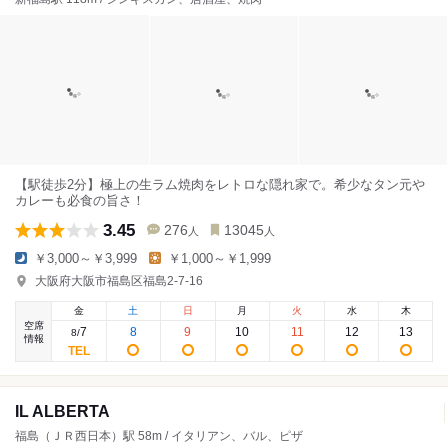
【駅徒歩2分】極上の生ラム焼肉をレトロな隠れ家で。希少なタン元や
カレーも必食の旨さ！
3.45
276
13045
人
人
￥3,000～￥3,999
￥1,000～￥1,999
大阪府大阪市福島区福島2-7-16
金
土
日
月
火
水
木
空席
7
8
9
10
11
12
13
8
/
情報
IL ALBERTA
福島（ＪＲ西日本）駅 58m / イタリアン、バル、ピザ