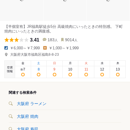
【半個室有】JR福島駅徒歩5分 高級焼肉にいったときの特別感。 下町
焼肉にいったときの満腹感。
3.41
183
9014
人
人
￥6,000～￥7,999
￥1,000～￥1,999
大阪府大阪市福島区福島8-8-23
金
土
日
月
火
水
木
空席
7
8
9
10
11
12
13
8
/
情報
関連する検索条件
大阪府 ラーメン
大阪府 焼肉
大阪府 寿司