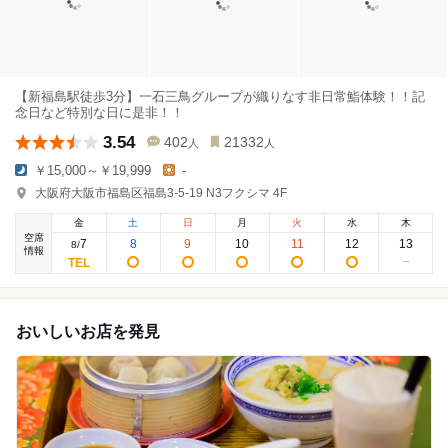
【新福島駅徒歩3分】一石三鳥グループが織りなす非日常鮨体験！！記
念日など特別な日に是非！！
3.54
402
21332
人
人
￥15,000～￥19,999
-
大阪府大阪市福島区福島3-5-19 N3フクシマ 4F
金
土
日
月
火
水
木
空席
7
8
9
10
11
12
13
8
/
情報
おいしいお店を発見