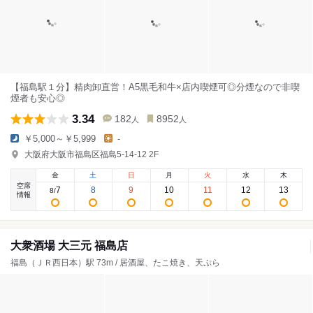
【福島駅１分】精肉卸直営！A5黒毛和牛×店内喫煙可◎分煙なので非喫
煙者も安心◎
3.34
182
8952
人
人
￥5,000～￥5,999
-
大阪府大阪市福島区福島5-14-12 2F
金
土
日
月
火
水
木
空席
7
8
9
10
11
12
13
8
/
情報
大衆酒場 大三元 福島店
福島（ＪＲ西日本）駅 73m / 居酒屋、たこ焼き、天ぷら