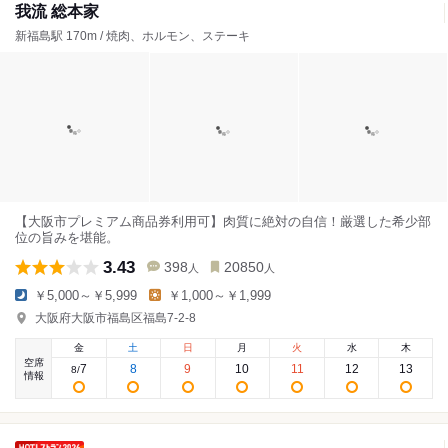
我流 総本家
新福島駅 170m / 焼肉、ホルモン、ステーキ
【大阪市プレミアム商品券利用可】肉質に絶対の自信！厳選した希少部
位の旨みを堪能。
3.43
398
20850
人
人
￥5,000～￥5,999
￥1,000～￥1,999
大阪府大阪市福島区福島7-2-8
金
土
日
月
火
水
木
空席
7
8
9
10
11
12
13
8
/
情報