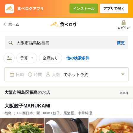
インストール
アプリで開く
ホーム
ログイン
変更
大阪市福島区福島
予算
空席あり
他の検索条件
日時
時間
人数
でネット予約
大阪市福島区福島
の
お店
834
件
大阪餃子MARUKAMI
福島（ＪＲ西日本）駅 100m / 餃子、居酒屋、中華料理