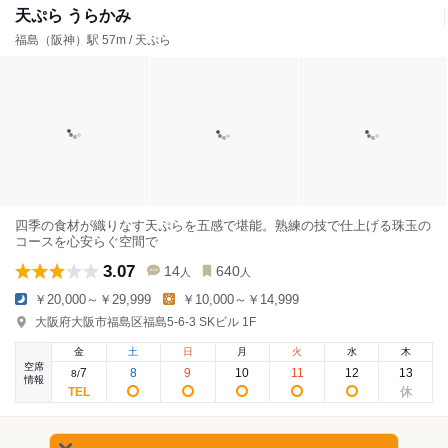
天ぷら うらかみ
福島（阪神）駅 57m / 天ぷら
四季の食材が織りなす天ぷらを五感で堪能。熟練の技で仕上げる珠玉の
コースを心安らぐ空間で
3.07
14
640
人
人
￥20,000～￥29,999
￥10,000～￥14,999
大阪府大阪市福島区福島5-6-3 SKビル 1F
金
土
日
月
火
水
木
空席
7
8
9
10
11
12
13
8
/
情報