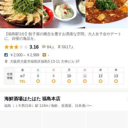
【福島駅1分】餃子屋の概念を覆すお洒落な空間。大人女子会やデート
に、自慢の逸品を。
3.16
84
5617
人
人
￥2,000～￥2,999
-
大阪府大阪市福島区福島5-13-11 大伸ビル 1F
金
土
日
月
火
水
木
空席
7
8
9
10
11
12
13
8
/
情報
海鮮酒場はたはた 福島本店
福島（ＪＲ西日本）駅 119m / 海鮮、居酒屋、日本酒バー