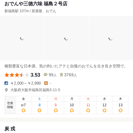
おでんや三徳六味 福島２号店
新福島駅 107m / 居酒屋、おでん
種類豊富な日本酒、気の利いたアテと自慢のおでんを古き良き空間で。
3.53
99
3769
人
人
￥2,000～￥2,999
-
大阪府大阪市福島区福島5-11-5
金
土
日
月
火
水
木
空席
7
8
9
10
11
12
13
8
/
情報
炭 戎