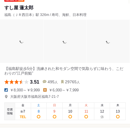
すし屋 蓮太郎
福島（ＪＲ西日本）駅 326m / 寿司、海鮮、日本料理
【福島駅徒歩5分】洗練された和モダン空間で気取らずに味わう、こだ
わりの“江戸前鮨”
3.51
495
29765
人
人
￥8,000～￥9,999
￥6,000～￥7,999
大阪府大阪市福島区福島7-21-7
金
土
日
月
火
水
木
空席
7
8
9
10
11
12
13
8
/
情報