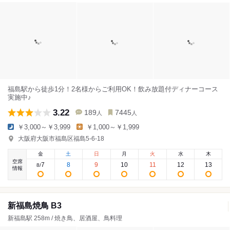
福島駅から徒歩1分！2名様からご利用OK！飲み放題付ディナーコース
実施中♪
3.22
189
7445
人
人
￥3,000～￥3,999
￥1,000～￥1,999
大阪府大阪市福島区福島5-6-18
金
土
日
月
火
水
木
空席
7
8
9
10
11
12
13
8
/
情報
新福島焼鳥 B3
新福島駅 258m / 焼き鳥、居酒屋、鳥料理