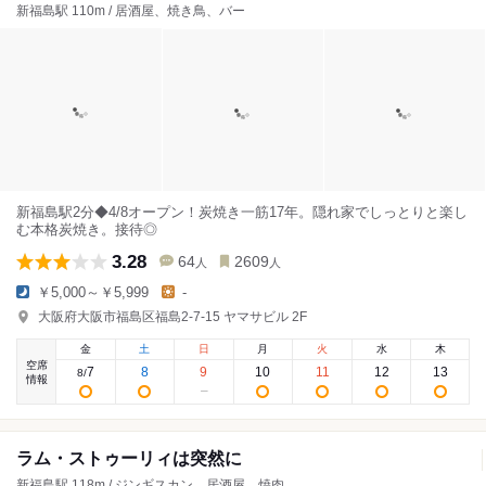
新福島駅 110m / 居酒屋、焼き鳥、バー
新福島駅2分◆4/8オープン！炭焼き一筋17年。隠れ家でしっとりと楽し
む本格炭焼き。接待◎
3.28
64
2609
人
人
￥5,000～￥5,999
-
大阪府大阪市福島区福島2-7-15 ヤマサビル 2F
金
土
日
月
火
水
木
空席
7
8
9
10
11
12
13
8
/
情報
ラム・ストゥーリィは突然に
新福島駅 118m / ジンギスカン、居酒屋、焼肉