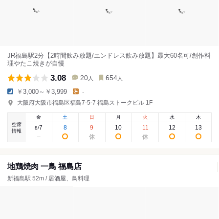
JR福島駅2分【2時間飲み放題/エンドレス飲み放題】最大60名可/創作料
理やたこ焼きが自慢
3.08
20
654
人
人
￥3,000～￥3,999
-
大阪府大阪市福島区福島7-5-7 福島ストークビル 1F
金
土
日
月
火
水
木
空席
7
8
9
10
11
12
13
8
/
情報
地鶏焼肉 一鳥 福島店
新福島駅 52m / 居酒屋、鳥料理