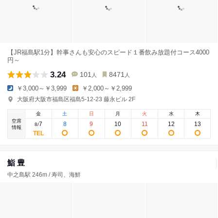
【JR福島駅1分】幹事さんも安心のスピード１番飲み放題付コース4000
円～
3.24
101
8471
人
人
￥3,000～￥3,999
￥2,000～￥2,999
大阪府大阪市福島区福島5-12-23 藤永ビル 2F
金
土
日
月
火
水
木
空席
7
8
9
10
11
12
13
8
/
情報
鮨 豊
中之島駅 246m / 寿司、海鮮