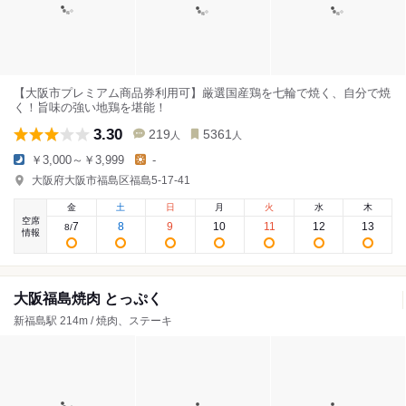
【大阪市プレミアム商品券利用可】厳選国産鶏を七輪で焼く、自分で焼
く！旨味の強い地鶏を堪能！
3.30
219
5361
人
人
￥3,000～￥3,999
-
大阪府大阪市福島区福島5-17-41
金
土
日
月
火
水
木
空席
7
8
9
10
11
12
13
8
/
情報
大阪福島焼肉 とっぷく
新福島駅 214m / 焼肉、ステーキ