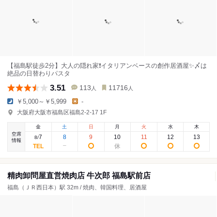
【福島駅徒歩2分】大人の隠れ家❗️イタリアンベースの創作居酒屋✨〆は
絶品の日替わりパスタ
3.51
113
11716
人
人
￥5,000～￥5,999
-
大阪府大阪市福島区福島2-2-17 1F
金
土
日
月
火
水
木
空席
7
8
9
10
11
12
13
8
/
情報
精肉卸問屋直営焼肉店 牛次郎 福島駅前店
福島（ＪＲ西日本）駅 32m / 焼肉、韓国料理、居酒屋