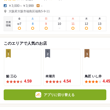
￥3,000～￥3,999
-
大阪府大阪市福島区福島5-9-11
金
土
日
月
火
水
木
空席
7
8
9
10
11
12
13
8
/
情報
このエリアで人気のお店
1
2
3
鮨 三心
本湖月
鳥匠 いし井
4.59
4.54
4.4
アプリに切り替える