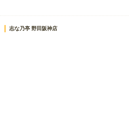
志な乃亭 野田阪神店