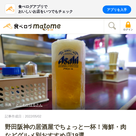
食べログアプリで
アプリを入手
おいしいお店をいつでもチェック
ログイン
出典：
とこわかはるさん
記事作成日：2022/05/02
野田阪神の居酒屋でちょっと一杯！海鮮・肉
などグルメ別おすすめ店19選