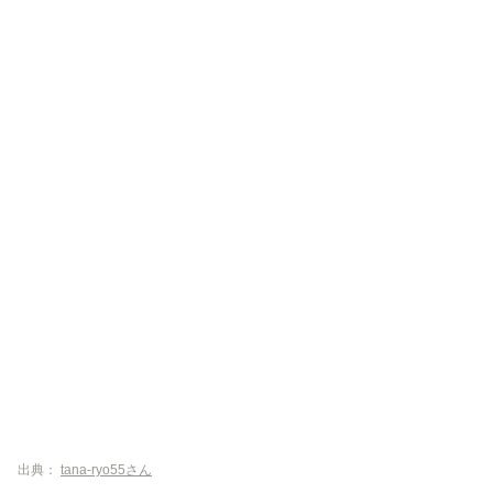
出典：
tana-ryo55さん