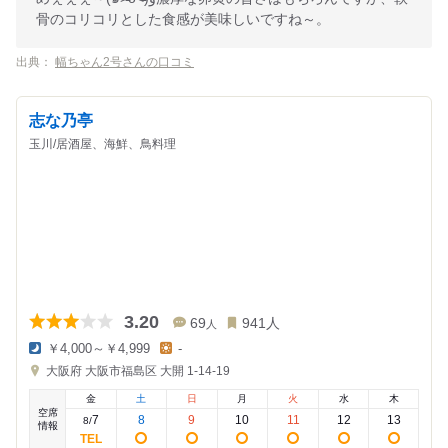
骨のコリコリとした食感が美味しいですね～。
出典：
幅ちゃん2号さんの口コミ
志な乃亭
玉川/居酒屋、海鮮、鳥料理
3.20
69
941
人
人
￥4,000～￥4,999
-
夜
昼
大阪府
大阪市福島区 大開 1-14-19
の
の
金
金
金
土
日
月
火
水
木
額
額
空席
:
:
7
8
9
10
11
12
13
8
/
情報