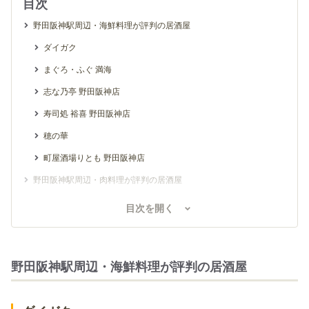
目次
野田阪神駅周辺・海鮮料理が評判の居酒屋
ダイガク
まぐろ・ふぐ 満海
志な乃亭 野田阪神店
寿司処 裕喜 野田阪神店
穂の華
町屋酒場りとも 野田阪神店
野田阪神駅周辺・肉料理が評判の居酒屋
ながしろ
目次を開く
南風
肉焼屋
野田阪神駅周辺・海鮮料理が評判の居酒屋
車家ジョニー 福島店
ワイン食堂 ビストロJIN