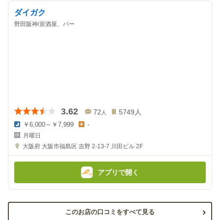
ダイガク
野田阪神/居酒屋、バー
3.62
72
5749
人
人
￥6,000～￥7,999
-
夜
昼
月曜日
の
の
金
金
大阪府
大阪市福島区 吉野 2-13-7
川田ビル 2F
額
額
:
:
アプリで開く
このお店の口コミをすべて見る