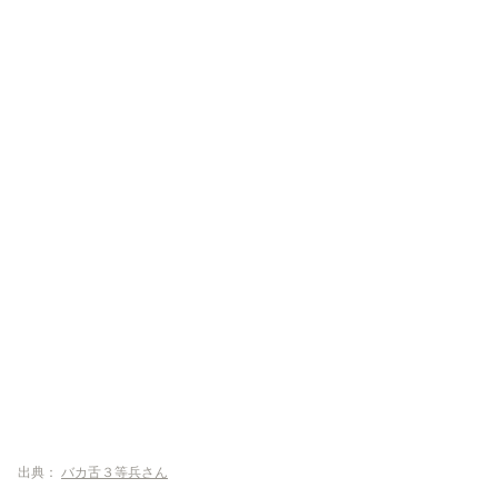
出典：
バカ舌３等兵さん