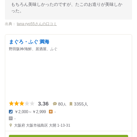
もちろん美味しかったのですが、たこのお造りが美味しか
った。
出典：
tana-ryo55さんの口コミ
まぐろ・ふぐ 満海
野田阪神/海鮮、居酒屋、ふぐ
3.36
80
3355
人
人
￥2,000～￥2,999
-
夜
昼
-
の
の
金
金
大阪府
大阪市福島区 大開 1-13-31
額
額
:
: