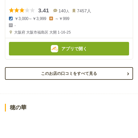
3.41
140
7457
人
人
￥3,000～￥3,999
～￥999
夜
昼
-
の
の
金
金
大阪府
大阪市福島区 大開 1-16-25
額
額
:
:
アプリで開く
このお店の口コミをすべて見る
穂の華