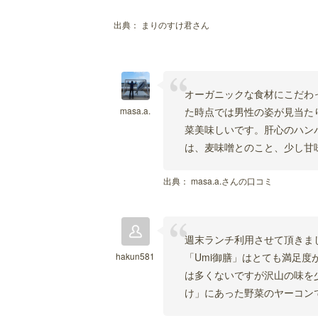
出典：
まりのすけ君さん
オーガニックな食材にこだわ
masa.a.
た時点では男性の姿が見当た
菜美味しいです。肝心のハン
は、麦味噌とのこと、少し甘
出典：
masa.a.さんの口コミ
週末ランチ利用させて頂きま
hakun581
「Umi御膳」はとても満足
は多くないですが沢山の味を
け」にあった野菜のヤーコン