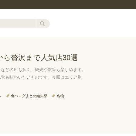
ら贅沢まで人気店30選
寺など名所も多く、観光や散策も楽しめます。
味覚も味わいたいものです。今回はエリア別
ス
食べログまとめ編集部
名物