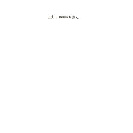
出典：
masa.a.さん