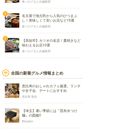
食べログまとめ編集部
名古屋で地元民から人気のひつまぶ
し！美味しくて安いお店など15選
食べログまとめ編集部
【高知市】カツオの名店！藁焼きなど
味わえるお店10選
食べログまとめ編集部
全国の新着グルメ情報まとめ
恵比寿のおしゃれカフェ厳選。ランチ
や女子会、デートにおすすめ
恵比寿 散歩
【埼玉】暑い季節には『昆布水つけ
麺』の図鑑‼
Breaden