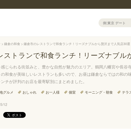
倉
鎌倉の和食
鎌倉市のレストランで和食ランチ！リーズナブルから贅沢まで人気店30選
レストランで和食ランチ！リーズナブルか
を感じられる街並みと、豊かな自然が魅力のエリア。鶴岡八幡宮や長谷
りの和食が美味しいレストランも多いので、お昼は鎌倉ならではの和の
ランチが評判のお店を最寄駅別にまとめました。
地グルメ
おしゃれ
お一人様
個室
モーニング・朝食
テラ
/12