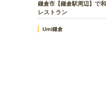
鎌倉市【鎌倉駅周辺】で和食ランチ！
鎌倉市【鎌倉駅周辺】で
かまくら和久
レストラン
鎌倉ふくみ
大石
Umi鎌倉
つるや
Sasho
創作和料理近藤
茅木家
茶房 空花
鎌倉市【稲村ケ崎駅周辺】で和食ラン
池田丸 稲村ヶ崎店
和食処 つきやま
さらい
鎌倉市【稲村ケ崎駅周辺】で和食ラン