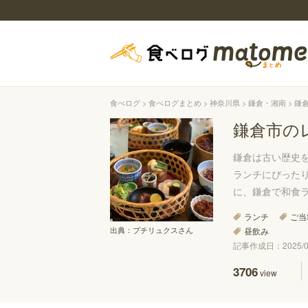
食べログ
食べログまとめ
神奈川県
鎌倉・湘南
鎌
鎌倉市の
鎌倉は古い歴史
ランチにぴった
に、鎌倉で和食
ランチ
ご当
出典：
プチリュクスさん
昼飲み
記事作成日：2025/05
3706
view