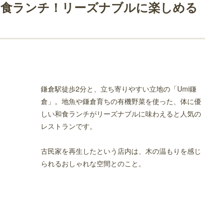
贅沢に楽しめる高級レストラン
和食ランチ！リーズナブルに楽しめる
鎌倉駅徒歩2分と、立ち寄りやすい立地の「Umi鎌
倉」。地魚や鎌倉育ちの有機野菜を使った、体に優
しい和食ランチがリーズナブルに味わえると人気の
レストランです。
チ！リーズナブルに楽しめるレストラン
古民家を再生したという店内は、木の温もりを感じ
られるおしゃれな空間とのこと。
チ！贅沢に楽しめる高級レストラン