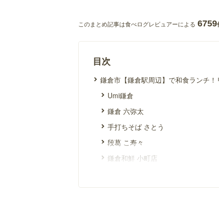
6759
このまとめ記事は食べログレビュアーによる
目次
鎌倉市【鎌倉駅周辺】で和食ランチ！
Umi鎌倉
鎌倉 六弥太
手打ちそば さとう
段葛 こ寿々
鎌倉和鮮 小町店
かわ名
和彩 八倉
鎌倉かつ亭 あら珠 総本店