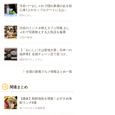
渋谷バーおしゃれで隠れ家感のある初
心者1人やカップルデートにもお...
田中たかし
渋谷のインスタ映えカフェ特集 おし
ゃれで写真映えする人気店を厳選
渋谷の散策
【「おいしいそば産地大賞」日本一の
福井県】全国チェーン店で見つけ...
越前市のちょうさん
全国の新着グルメ情報まとめ一覧
関連まとめ
【鎌倉】新鮮地魚を堪能！おすすめ海
鮮ランチ8選
食べログまとめ編集部