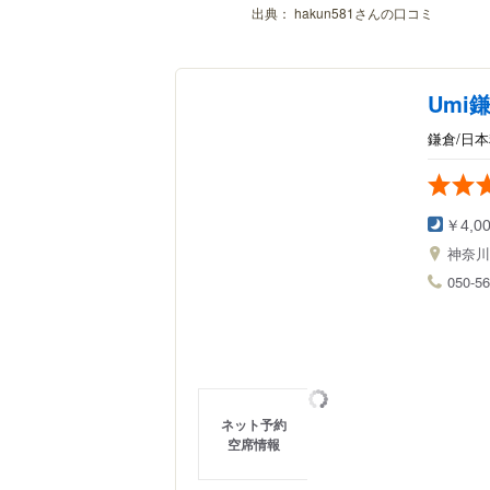
出典：
hakun581さんの口コミ
Umi鎌倉
鎌倉/日
￥4,0
神奈
050-5
ネット予約
空席情報