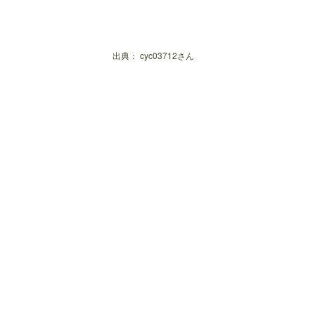
お魚亭
御曹司きよやす邸 鎌倉プリンスホ
和 みなもと 鎌倉パークホテル
出典：
cyc03712さん
五條
鎌倉市【長谷駅周辺】で和食ランチ！
鎌倉 松原庵
カエデナ
定食屋しゃもじ
長谷食堂
鎌倉甚平
十割そば 古賀 鎌倉店
鎌倉 長谷 鮨山もと