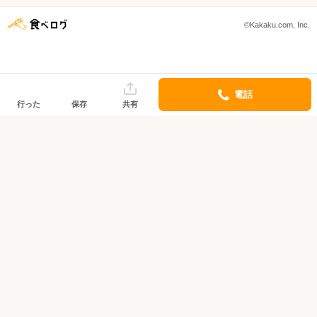
©Kakaku.com, Inc.
電話
行った
保存
共有