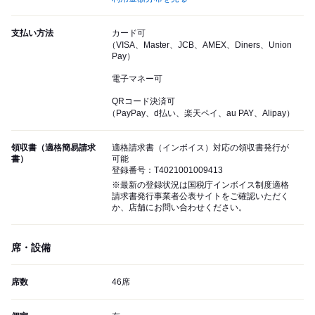
支払い方法
カード可
（VISA、Master、JCB、AMEX、Diners、Union
Pay）
電子マネー可
QRコード決済可
（PayPay、d払い、楽天ペイ、au PAY、Alipay）
領収書（適格簡易請求
適格請求書（インボイス）対応の領収書発行が
書）
可能
登録番号：T4021001009413
※最新の登録状況は国税庁インボイス制度適格
請求書発行事業者公表サイトをご確認いただく
か、店舗にお問い合わせください。
席・設備
席数
46席