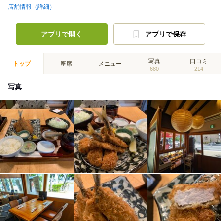
店舗情報（詳細）
アプリで開く
アプリで保存
写真
口コミ
トップ
座席
メニュー
680
214
写真