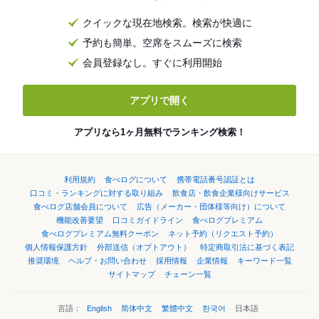
クイックな現在地検索。検索が快適に
予約も簡単。空席をスムーズに検索
会員登録なし。すぐに利用開始
アプリで開く
アプリなら1ヶ月無料でランキング検索！
利用規約
食べログについて
携帯電話番号認証とは
口コミ・ランキングに対する取り組み
飲食店・飲食企業様向けサービス
食べログ店舗会員について
広告（メーカー・団体様等向け）について
機能改善要望
口コミガイドライン
食べログプレミアム
食べログプレミアム無料クーポン
ネット予約（リクエスト予約）
個人情報保護方針
外部送信（オプトアウト）
特定商取引法に基づく表記
推奨環境
ヘルプ・お問い合わせ
採用情報
企業情報
キーワード一覧
サイトマップ
チェーン一覧
言語：
English
简体中文
繁體中文
한국어
日本語