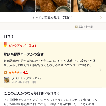
すべての写真を見る（733件）
広告を非表示
口コミ
ピックアップ！口コミ
那須高原豚ロースかつ定食
鎌倉駅前から若宮大路に行った角にあるこちらへ 木造で少し変わった外
観、入ると内観も古く素敵な歴史を感じる造り カウンターに通され、メ
ニューを見る いろんな揚げ物の種類があるが、一番スタンダードかと思
4.1
われる那須高原豚ロースかつ定食110g(1496円)を注文した 少しすると、
Lunch:
キャベ...
タベルナ・ダマ
（112）
2025/07 訪問
1回
ここのとんかつなら毎日食べられそう
ある日鎌倉でウォーキング中にどうしてもランチにトンカツを食べたくな
り、相棒の旦那と共に平日の午前11:30頃にお店に伺った。 こちらのお店