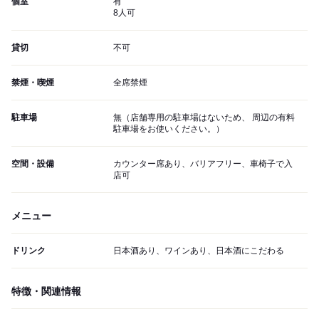
個室
有
8人可
貸切
不可
禁煙・喫煙
全席禁煙
駐車場
無（店舗専用の駐車場はないため、 周辺の有料
駐車場をお使いください。）
空間・設備
カウンター席あり、バリアフリー、車椅子で入
店可
メニュー
ドリンク
日本酒あり、ワインあり、日本酒にこだわる
特徴・関連情報