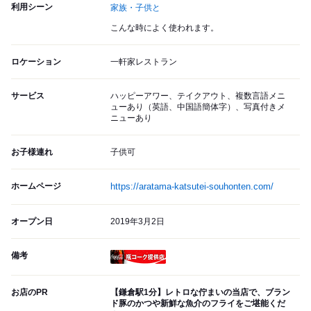
利用シーン
家族・子供と
こんな時によく使われます。
ロケーション
一軒家レストラン
サービス
ハッピーアワー、テイクアウト、複数言語メニ
ューあり（英語、中国語簡体字）、写真付きメ
ニューあり
お子様連れ
子供可
ホームページ
https://aratama-katsutei-souhonten.com/
オープン日
2019年3月2日
備考
瓶コーク提供店
お店のPR
【鎌倉駅1分】レトロな佇まいの当店で、ブラン
ド豚のかつや新鮮な魚介のフライをご堪能くだ