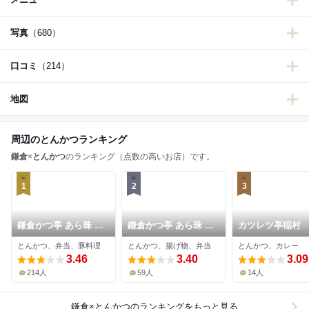
写真
（680）
口コミ
（214）
地図
周辺のとんかつランキング
鎌倉
×
とんかつ
のランキング（点数の高いお店）です。
1
2
3
鎌倉かつ亭 あら珠 総
鎌倉かつ亭 あら珠 十
カツレツ亭稲村
本店
二所店
とんかつ、弁当、豚料理
とんかつ、揚げ物、弁当
とんかつ、カレー
3.46
3.40
3.09
214人
59人
14人
鎌倉×とんかつ
のランキングをもっと見る