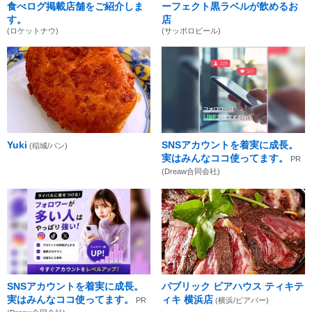
食べログ掲載店舗をご紹介しま
ーフェクト黒ラベルが飲めるお
す。
店
(ロケットナウ)
(サッポロビール)
Yuki
SNSアカウントを着実に成長。
(稲城/パン)
実はみんなココ使ってます。
PR
(Dreaw合同会社)
SNSアカウントを着実に成長。
パブリック ビアハウス ティキテ
実はみんなココ使ってます。
ィキ 横浜店
PR
(横浜/ビアバー)