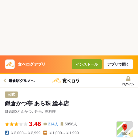
コースで使えるクーポン
戻る
クーポンを利用せず予約する
インストール
アプリで開く
鎌倉駅グルメへ
ログイン
公式
鎌倉かつ亭 あら珠 総本店
鎌倉駅/とんかつ､ 弁当､ 豚料理
3.46
214
人
5856
人
￥2,000～￥2,999
￥1,000～￥1,999