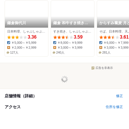
鎌倉御代川
鎌倉 和牛すき焼きし
からすみ蕎麦 月
ゃぶしゃぶレストラン
日本料理、しゃぶしゃぶ、ステーキ
すき焼き、しゃぶしゃぶ、日本料理
そば、日本料理、天
Sasho
3.36
3.59
3.61
￥5,000～￥5,999
￥8,000～￥9,999
￥6,000～￥7,999
Dinner:
Dinner:
Dinner:
￥2,000～￥2,999
￥3,000～￥3,999
￥3,000～￥3,999
Lunch:
Lunch:
Lunch:
127人
240人
281人
広告を非表示
店舗情報（詳細）
修正
アクセス
住所を修正