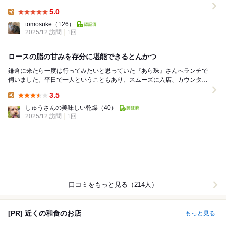
は週末、めちゃ並んでる印象が強かった...
5.0
Lunch:
tomosuke
（126）
2025/12 訪問
1回
ロースの脂の甘みを存分に堪能できるとんかつ
鎌倉に来たら一度は行ってみたいと思っていた『あら珠』さんへランチで
伺いました。平日で一人ということもあり、スムーズに入店、カウンター
へ案内されました。店員の方も親切ですし、店内もと...
3.5
Lunch:
しゅうさんの美味しい乾燥
（40）
2025/12 訪問
1回
口コミをもっと見る（214人）
[PR] 近くの和食のお店
もっと見る