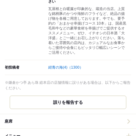
さい
瓦屋根と白暖簾が印象的な、蔵造の当店。上質
な銘柄豚のかつや海鮮のフライなど、絶品の揚
げ物を各種ご用意しております。中でも、要予
約の「おまかせ串揚げコース 10本」は、国産黒
毛和牛などの豪華食材を串揚げでご提供するオ
ススメメニュー。ぜひ、イチオシの日本酒「大
洋盛」とご一緒にお召し上がりください。落ち
着いた雰囲気の店内は、カジュアルなお食事か
らご接待や会食にもピッタリ◎幅広いシーンで
ご活用ください。
初投稿者
紺青の海(4)
（1300）
※鎌倉かつ亭 あら珠 総本店の店舗情報に誤りがある場合は、以下からご報告
ください。
誤りを報告する
座席
メニュー