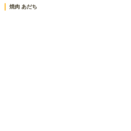
焼肉 あだち
焼肉 うしの家 鈴鹿店
平成ホルモン 白子店
国産牛焼肉食べ放題 肉匠坂井 鈴鹿店
鈴鹿市の美味しい焼肉！ランチにおすすめのお店
ふじがおか
鈴鹿市のお隣！四日市市にある美味しい焼肉店
松阪牛たんど
焼肉 幸楽
松阪苑
焼肉 －吟－