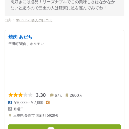
肉好きには必見！リーズナブルでこの美味しさはなかなか
ないと思うので三重の人は確実に足を運んでみてわ！
出典：
gs350623さんの口コミ
焼肉 あだち
平田町/焼肉、ホルモン
3.30
67
2600
人
人
￥6,000～￥7,999
-
夜
昼
月曜日
の
の
金
金
三重県
鈴鹿市 国府町 5628-6
額
額
:
: