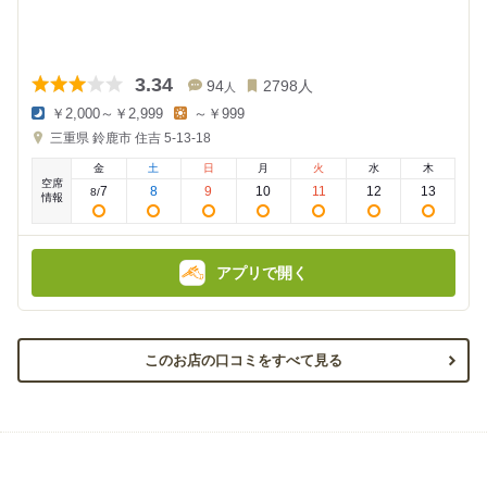
3.34
94
2798
人
人
￥2,000～￥2,999
～￥999
夜
昼
三重県
鈴鹿市 住吉 5-13-18
の
の
金
金
金
土
日
月
火
水
木
額
額
空席
:
:
7
8
9
10
11
12
13
8
/
情報
アプリで開く
このお店の口コミをすべて見る