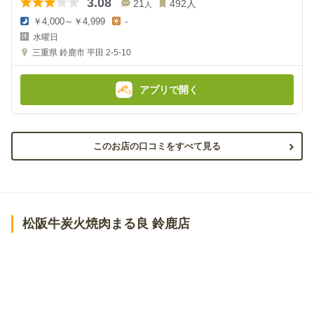
3.08
21
492
人
人
￥4,000～￥4,999
-
夜
昼
水曜日
の
の
金
金
三重県
鈴鹿市 平田 2-5-10
額
額
:
:
アプリで開く
このお店の口コミをすべて見る
松阪牛炭火焼肉まる良 鈴鹿店