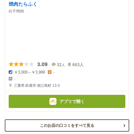
焼肉たらふく
白子/焼肉
3.09
32
663
人
人
￥3,000～￥3,999
-
夜
昼
-
の
の
金
金
三重県
鈴鹿市 南江島町 13-3
額
額
:
:
アプリで開く
このお店の口コミをすべて見る