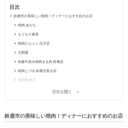
目次
鈴鹿市の美味しい焼肉！ディナーにおすすめのお店
焼肉 あだち
もりもり食堂
焼肉たらふく 白子店
大関屋
松阪牛炭火焼肉まる良 鈴鹿店
焼肉しづる 鈴鹿北長太店
鳥焼肉 鳥正
鈴鹿市の美味しい焼肉！ディナーにおすすめのお店【個室あり】
目次を開く
みさき屋
松阪牛焼肉 一升びん 鈴鹿店
鈴鹿市の美味しい焼肉！ディナーにおすすめのお店
和牛屋 こしょ 鈴鹿店
籠