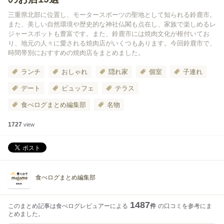
三重県北部に位置し、モータースポーツの聖地として知られる鈴鹿市。
また、美しい自然環境や歴史的な神社仏閣も点在し、家族で楽しめるレ
ジャースポットも豊富です。また、鈴鹿市には焼肉文化が根付いてお
り、地元の人々に愛される焼肉店がいくつもあります。今回鈴鹿市で、
時間帯別におすすめの焼肉店をまとめました。
ランチ
おしゃれ
隠れ家
個室
子連れ
デート
ビュッフェ
テラス
食べログまとめ編集部
名物
1727
view
食べログまとめ編集部
1487
このまとめ記事は食べログレビュアーによる
件
の口コミを参考にま
とめました。