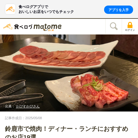
食べログアプリで
アプリを入手
おいしいお店をいつでもチェック
ログイン
出典：
かぴすかぴさん
記事作成日：2025/05/08
鈴鹿市で焼肉！ディナー・ランチにおすすめ
のお店19選