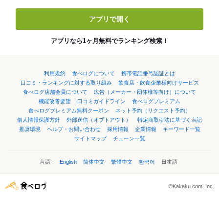
アプリで開く
アプリなら1ヶ月無料でランキング検索！
利用規約
食べログについて
携帯電話番号認証とは
口コミ・ランキングに対する取り組み
飲食店・飲食企業様向けサービス
食べログ店舗会員について
広告（メーカー・団体様等向け）について
機能改善要望
口コミガイドライン
食べログプレミアム
食べログプレミアム無料クーポン
ネット予約（リクエスト予約）
個人情報保護方針
外部送信（オプトアウト）
特定商取引法に基づく表記
推奨環境
ヘルプ・お問い合わせ
採用情報
企業情報
キーワード一覧
サイトマップ
チェーン一覧
言語：
English
简体中文
繁體中文
한국어
日本語
©Kakaku.com, Inc.