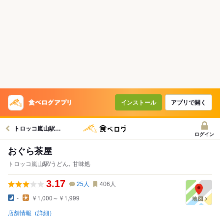
インストール
アプリで開く
トロッコ嵐山駅グルメへ
ログイン
おぐら茶屋
トロッコ嵐山駅/うどん､ 甘味処
3.17
25
人
406
人
-
￥1,000～￥1,999
店舗情報（詳細）