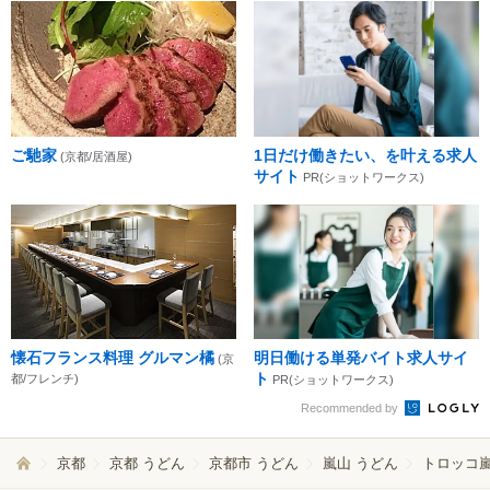
ご馳家
1日だけ働きたい、を叶える求人
(京都/居酒屋)
サイト
PR(ショットワークス)
懐石フランス料理 グルマン橘
明日働ける単発バイト求人サイ
(京
ト
都/フレンチ)
PR(ショットワークス)
Recommended by
京都
京都 うどん
京都市 うどん
嵐山 うどん
トロッコ嵐