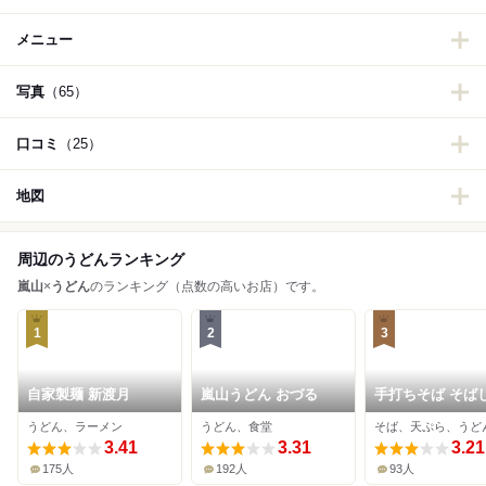
メニュー
写真
（65）
口コミ
（25）
地図
周辺のうどんランキング
嵐山
×
うどん
のランキング（点数の高いお店）です。
1
2
3
自家製麺 新渡月
嵐山うどん おづる
手打ちそば そば
嵐山総本店
うどん、ラーメン
うどん、食堂
そば、天ぷら、うど
3.41
3.31
3.21
175人
192人
93人