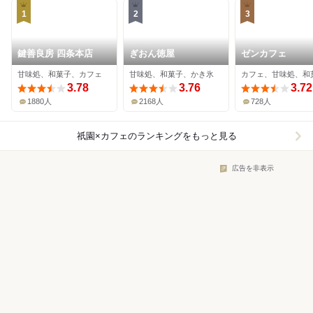
1
2
3
鍵善良房 四条本店
ぎおん徳屋
ゼンカフェ
甘味処、和菓子、カフェ
甘味処、和菓子、かき氷
カフェ、甘味処、和
3.78
3.76
3.72
1880人
2168人
728人
祇園×カフェ
のランキングをもっと見る
広告を非表示