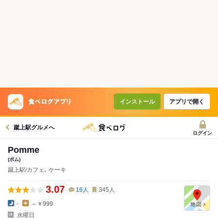
インストール
アプリで開く
蹴上駅グルメへ
ログイン
Pomme
(ポム)
蹴上駅/カフェ､ ケーキ
3.07
16
人
345
人
-
～￥999
水曜日