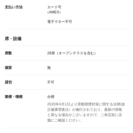
支払い方法
カード可
（AMEX）
電子マネー不可
席・設備
席数
28席（オープンテラスを含む）
個室
無
貸切
不可
禁煙・喫煙
分煙
2020年4月1日より受動喫煙対策に関する法律(改
正健康増進法）が施行されており、最新の情報
と異なる場合がございますので、ご来店前に店
舗にご確認ください。