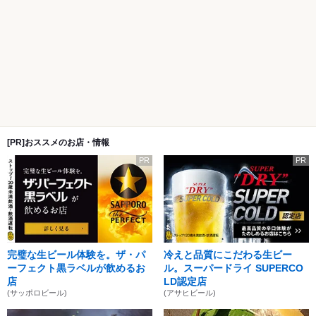
[PR]おススメのお店・情報
PR
PR
完璧な生ビール体験を。ザ・パ
冷えと品質にこだわる生ビー
ーフェクト黒ラベルが飲めるお
ル。スーパードライ SUPERCO
店
LD認定店
(サッポロビール)
(アサヒビール)