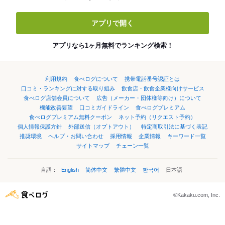
アプリで開く
アプリなら1ヶ月無料でランキング検索！
利用規約
食べログについて
携帯電話番号認証とは
口コミ・ランキングに対する取り組み
飲食店・飲食企業様向けサービス
食べログ店舗会員について
広告（メーカー・団体様等向け）について
機能改善要望
口コミガイドライン
食べログプレミアム
食べログプレミアム無料クーポン
ネット予約（リクエスト予約）
個人情報保護方針
外部送信（オプトアウト）
特定商取引法に基づく表記
推奨環境
ヘルプ・お問い合わせ
採用情報
企業情報
キーワード一覧
サイトマップ
チェーン一覧
言語：
English
简体中文
繁體中文
한국어
日本語
©Kakaku.com, Inc.